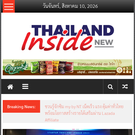
Skip
วันจันทร์, สิงหาคม 10, 2026
to
content
thailandinsidenew.com
Thailand
Inside
New
Breaking News:
ชวนรู้จักซิม my by NT เน็ตเร็ว แรง คุ้มค่าทั่วไทย
พร้อมโอกาสสร้างรายได้เสริมผ่าน Lazada
Affiliate