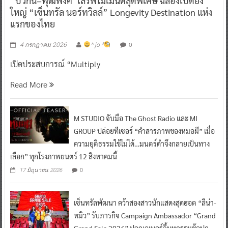
‘บิวกิ้น–พุฒิพงศ์’ เสิร์ฟโมเมนต์สุดพิเศษ ฉลองเปิดยิ่ง
ใหญ่ “เซ็นทรัล นอร์ทวิลล์” Longevity Destination แห่ง
แรกของไทย
0
4 กรกฎาคม 2026
^ jo ^
เปิดประสบการณ์ “Multiply
Read More
M STUDIO จับมือ The Ghost Radio และ MI
GROUP ปล่อยทีเซอร์ “คำสารภาพของหมอผี” เมื่อ
ความยุติธรรมใช้ไม่ได้…มนตร์ดำจึงกลายเป็นทาง
เลือก” ทุกโรงภาพยนตร์ 12 สิงหาคมนี้
0
17 มิถุนายน 2026
เซ็นทรัลพัฒนา คว้าสองสาวนักแสดงสุดฮอต “ลีน่า-
หมิว” รับภารกิจ Campaign Ambassador “Grand
Grand Sale 2026” ปลุกเอเนอร์จี้มหกรรมช้อปก