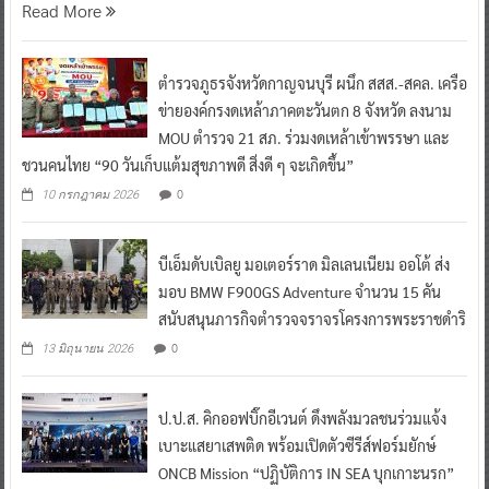
Read More
ตำรวจภูธรจังหวัดกาญจนบุรี ผนึก สสส.-สคล. เครือ
ข่ายองค์กรงดเหล้าภาคตะวันตก 8 จังหวัด ลงนาม
MOU ตำรวจ 21 สภ. ร่วมงดเหล้าเข้าพรรษา และ
ชวนคนไทย “90 วันเก็บแต้มสุขภาพดี สิ่งดี ๆ จะเกิดขึ้น”
0
10 กรกฎาคม 2026
บีเอ็มดับเบิลยู มอเตอร์ราด มิลเลนเนียม ออโต้ ส่ง
มอบ BMW F900GS Adventure จำนวน 15 คัน
สนับสนุนภารกิจตำรวจจราจรโครงการพระราชดำริ
0
13 มิถุนายน 2026
ป.ป.ส. คิกออฟบิ๊กอีเวนต์ ดึงพลังมวลชนร่วมแจ้ง
เบาะแสยาเสพติด พร้อมเปิดตัวซีรีส์ฟอร์มยักษ์
ONCB Mission “ปฏิบัติการ IN SEA บุกเกาะนรก”