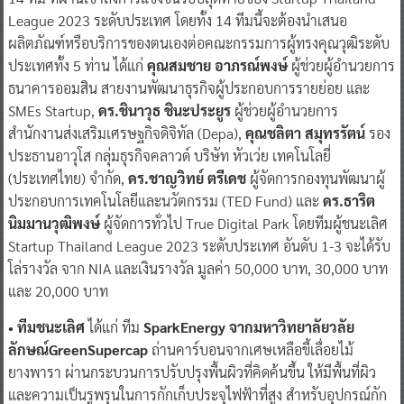
League 2023 ระดับประเทศ โดยทั้ง 14 ทีมนี้จะต้องนำเสนอ
ผลิตภัณฑ์หรือบริการของตนเองต่อคณะกรรมการผู้ทรงคุณวุฒิระดับ
ประเทศทั้ง 5 ท่าน ได้แก่
คุณสมชาย อาภรณ์พงษ์
ผู้ช่วยผู้อำนวยการ
ธนาคารออมสิน สายงานพัฒนาธุรกิจผู้ประกอบการรายย่อย และ
SMEs Startup,
ดร.ชินาวุธ ชินะประยูร
ผู้ช่วยผู้อำนวยการ
สำนักงานส่งเสริมเศรษฐกิจดิจิทัล (Depa),
คุณชลิตา สมุทรรัตน์
รอง
ประธานอาวุโส กลุ่มธุรกิจคลาวด์ บริษัท หัวเว่ย เทคโนโลยี่
(ประเทศไทย) จำกัด,
ดร.ชาญวิทย์ ตรีเดช
ผู้จัดการกองทุนพัฒนาผู้
ประกอบการเทคโนโลยีและนวัตกรรม (TED Fund) และ
ดร.ธาริต
นิมมานวุฒิพงษ์
ผู้จัดการทั่วไป True Digital Park โดยทีมผู้ชนะเลิศ
Startup Thailand League 2023 ระดับประเทศ อันดับ 1-3 จะได้รับ
โล่รางวัล จาก NIA และเงินรางวัล มูลค่า 50,000 บาท, 30,000 บาท
และ 20,000 บาท
• ทีมชนะเลิศ
ได้แก่ ทีม
SparkEnergy จากมหาวิทยาลัยวลัย
ลักษณ์GreenSupercap
ถ่านคาร์บอนจากเศษเหลือขี้เลื่อยไม้
ยางพารา ผ่านกระบวนการปรับปรุงพื้นผิวที่คิดค้นขึ้น ให้มีพื้นที่ผิว
และความเป็นรูพรุนในการกักเก็บประจุไฟฟ้าที่สูง สำหรับอุปกรณ์กัก