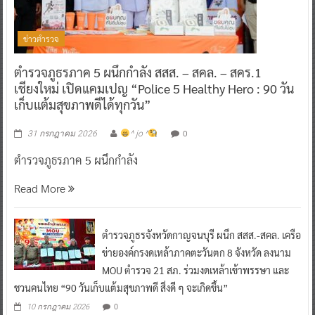
ข่าวตำรวจ
ตำรวจภูธรภาค 5 ผนึกกำลัง สสส. – สคล. – สคร.1
เชียงใหม่ เปิดแคมเปญ “Police 5 Healthy Hero : 90 วัน
เก็บแต้มสุขภาพดีได้ทุกวัน”
0
31 กรกฎาคม 2026
^ jo ^
ตำรวจภูธรภาค 5 ผนึกกำลัง
Read More
ตำรวจภูธรจังหวัดกาญจนบุรี ผนึก สสส.-สคล. เครือ
ข่ายองค์กรงดเหล้าภาคตะวันตก 8 จังหวัด ลงนาม
MOU ตำรวจ 21 สภ. ร่วมงดเหล้าเข้าพรรษา และ
ชวนคนไทย “90 วันเก็บแต้มสุขภาพดี สิ่งดี ๆ จะเกิดขึ้น”
0
10 กรกฎาคม 2026