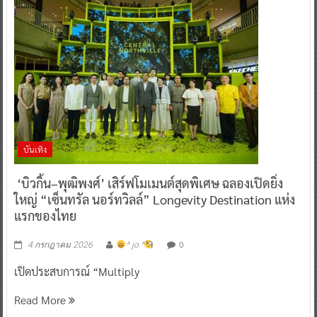
บันเทิง
‘บิวกิ้น–พุฒิพงศ์’ เสิร์ฟโมเมนต์สุดพิเศษ ฉลองเปิดยิ่ง
ใหญ่ “เซ็นทรัล นอร์ทวิลล์” Longevity Destination แห่ง
แรกของไทย
0
4 กรกฎาคม 2026
^ jo ^
เปิดประสบการณ์ “Multiply
Read More