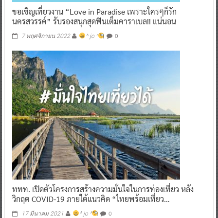
ขอเชิญเที่ยวงาน “Love in Paradise เพราะใครๆก็รัก
นครสวรรค์” รับรองสนุกสุดฟินเต็มคาราเบล!! แน่นอน
0
7 พฤศจิกายน 2022
^ jo ^
ททท. เปิดตัวโครงการสร้างความมั่นใจในการท่องเที่ยว หลัง
วิกฤต COVID-19 ภายใต้แนวคิด “ไทยพร้อมเที่ยว…
0
17 มีนาคม 2021
^ jo ^