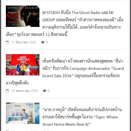
M STUDIO จับมือ The Ghost Radio และ MI
GROUP ปล่อยทีเซอร์ “คำสารภาพของหมอผี” เมื่อ
ความยุติธรรมใช้ไม่ได้…มนตร์ดำจึงกลายเป็นทาง
เลือก” ทุกโรงภาพยนตร์ 12 สิงหาคมนี้
0
17 มิถุนายน 2026
เซ็นทรัลพัฒนา คว้าสองสาวนักแสดงสุดฮอต “ลีน่า-
หมิว” รับภารกิจ Campaign Ambassador “Grand
Grand Sale 2026” ปลุกเอเนอร์จี้มหกรรมช้อปก
ลางปีสุดคึกคัก
0
29 พฤษภาคม 2026
“มาย ภาคภูมิ” เปิดห้องนอนลับ! ชวนอัปเกรดบ้าน
ธรรมดาให้สมาร์ทขั้นสุด ในงาน “Tapo: Where
Smart Home Meets Real AI”