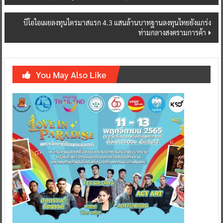
navigation
บีโอไอเผยลงทุนไตรมาสแรก 4.3 แสนล้านบาทฐานลงทุนไทยยังแกร่ง
ท่ามกลางสงครามการค้า
You May Also Like