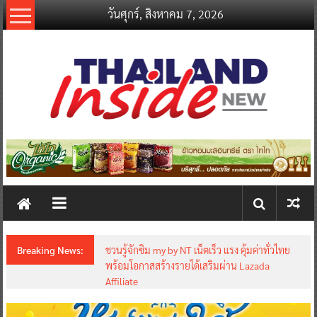
Skip
วันศุกร์, สิงหาคม 7, 2026
to
content
thailandinsidenew.com
Thailand
Inside
New
Breaking News:
ชวนรู้จักซิม my by NT เน็ตเร็ว แรง คุ้มค่าทั่วไทย
พร้อมโอกาสสร้างรายได้เสริมผ่าน Lazada
Affiliate