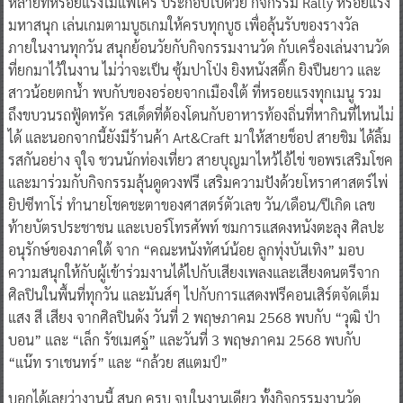
หลายที่หรอยแรงไม่แพ้ใคร ประกอบไปด้วย กิจกรรม Rally หรอยแรง
มหาสนุก เล่นเกมตามบูธเกมให้ครบทุกบูธ เพื่อลุ้นรับของรางวัล
ภายในงานทุกวัน สนุกย้อนวัยกับกิจกรรมงานวัด กับเครื่องเล่นงานวัด
ที่ยกมาไว้ในงาน ไม่ว่าจะเป็น ซุ้มปาโป่ง ยิงหนังสติ๊ก ยิงปืนยาว และ
สาวน้อยตกน้ำ พบกับของอร่อยจากเมืองใต้ ที่หรอยแรงทุกเมนู รวม
ถึงขบวนรถฟู้ดทรัค รสเด็ดที่ต้องโดนกับอาหารท้องถิ่นที่หากินที่ไหนไม่
ได้ และนอกจากนี้ยังมีร้านค้า Art&Craft มาให้สายช็อป สายชิม ได้ลิ้ม
รสกันอย่าง จุใจ ชวนนักท่องเที่ยว สายบุญมาไหว้ไอ้ไข่ ขอพรเสริมโชค
และมาร่วมกับกิจกรรมลุ้นดูดวงฟรี เสริมความปังด้วยโหราศาสตร์ไพ่
ยิปซีทาโร่ ทำนายโชคชะตาของศาสตร์ตัวเลข วัน/เดือน/ปีเกิด เลข
ท้ายบัตรประชาชน และเบอร์โทรศัพท์ ชมการแสดงหนังตะลุง ศิลปะ
อนุรักษ์ของภาคใต้ จาก “คณะหนังทัศน์น้อย ลูกทุ่งบันเทิง” มอบ
ความสนุกให้กับผู้เข้าร่วมงานได้ไปกับเสียงเพลงและเสียงดนตรีจาก
ศิลปินในพื้นที่ทุกวัน และมันส์ๆ ไปกับการแสดงฟรีคอนเสิร์ตจัดเต็ม
แสง สี เสียง จากศิลปินดัง วันที่ 2 พฤษภาคม 2568 พบกับ “วุฒิ ป่า
บอน” และ “เล็ก รัชเมศฐ์” และวันที่ 3 พฤษภาคม 2568 พบกับ
“แน๊ท ราเชนทร์” และ “กล้วย สแตมป์”
บอกได้เลยว่างานนี้ สนุก ครบ จบในงานเดียว ทั้งกิจกรรมงานวัด