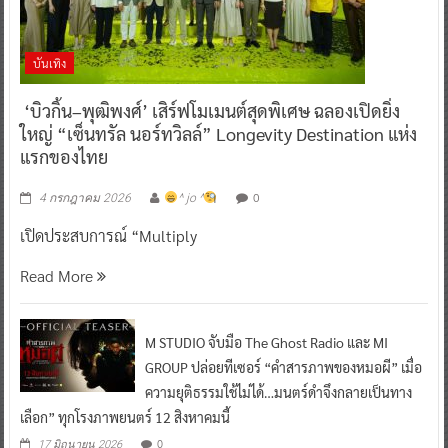
บันเทิง
‘บิวกิ้น–พุฒิพงศ์’ เสิร์ฟโมเมนต์สุดพิเศษ ฉลองเปิดยิ่ง
ใหญ่ “เซ็นทรัล นอร์ทวิลล์” Longevity Destination แห่ง
แรกของไทย
0
4 กรกฎาคม 2026
^ jo ^
เปิดประสบการณ์ “Multiply
Read More
M STUDIO จับมือ The Ghost Radio และ MI
GROUP ปล่อยทีเซอร์ “คำสารภาพของหมอผี” เมื่อ
ความยุติธรรมใช้ไม่ได้…มนตร์ดำจึงกลายเป็นทาง
เลือก” ทุกโรงภาพยนตร์ 12 สิงหาคมนี้
0
17 มิถุนายน 2026