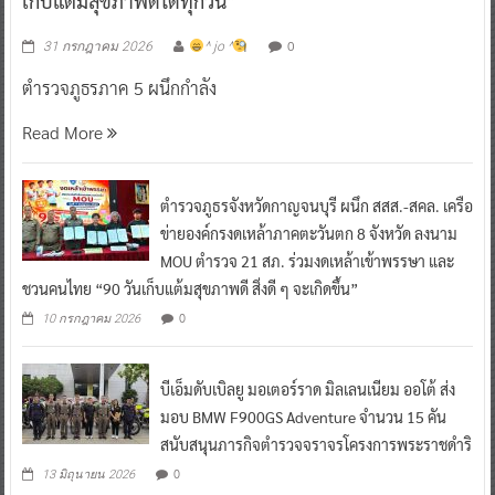
เก็บแต้มสุขภาพดีได้ทุกวัน”
0
31 กรกฎาคม 2026
^ jo ^
ตำรวจภูธรภาค 5 ผนึกกำลัง
Read More
ตำรวจภูธรจังหวัดกาญจนบุรี ผนึก สสส.-สคล. เครือ
ข่ายองค์กรงดเหล้าภาคตะวันตก 8 จังหวัด ลงนาม
MOU ตำรวจ 21 สภ. ร่วมงดเหล้าเข้าพรรษา และ
ชวนคนไทย “90 วันเก็บแต้มสุขภาพดี สิ่งดี ๆ จะเกิดขึ้น”
0
10 กรกฎาคม 2026
บีเอ็มดับเบิลยู มอเตอร์ราด มิลเลนเนียม ออโต้ ส่ง
มอบ BMW F900GS Adventure จำนวน 15 คัน
สนับสนุนภารกิจตำรวจจราจรโครงการพระราชดำริ
0
13 มิถุนายน 2026