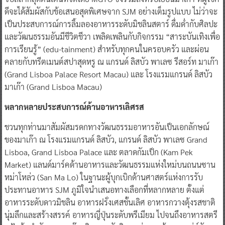
ดีจะได้สัมผัสกับข้อเสนอสุดพิเศษจาก SJM อย่างเต็มรูปแบบ ไม่ว่าจะ
เป็นประสบการณ์การลิ้มลองอาหารระดับมิชลินสตาร์ ดื่มด่ำกับศิลปะ
และวัฒนธรรมอันมีชีวิตชีวา เพลิดเพลินกับกิจกรรม “สาระบันเทิงเพื่อ
การเรียนรู้” (edu-tainment) สำหรับทุกคนในครอบครัว และผ่อน
คลายกับทรีตเมนต์สปาสุดหรู ณ แกรนด์ ลิสบัว พาเลซ รีสอร์ท มาเก๊า
(Grand Lisboa Palace Resort Macau) และ โรงแรมแกรนด์ ลิสบัว
มาเก๊า (Grand Lisboa Macau)
หลากหลายประสบการณ์ด้านอาหารเลิศรส
ชวนทุกท่านมาสัมผัสมรดกทางวัฒนธรรมอาหารอันเป็นเอกลักษณ์
ของมาเก๊า ณ โรงแรมแกรนด์ ลิสบัว, แกรนด์ ลิสบัว พาเลซ Grand
Lisboa, Grand Lisboa Palace และ ตลาดกัมเป็ก (Kam Pek
Market) แลนด์มาร์คด้านอาหารและวัฒนธรรมแห่งใหม่บนถนนซาน
หม่าโหล่ว (San Ma Lo) ในฐานะผู้บุกเบิกด้านศาสตร์แห่งการรับ
ประทานอาหาร SJM ภูมิใจนำเสนอทางเลือกที่หลากหลาย ตั้งแต่
อาหารระดับดาวมิชลิน อาหารฝรั่งเศสชั้นเลิศ อาหารกวางตุ้งรสชาติ
นุ่มลึกและสร้างสรรค์ อาหารญี่ปุ่นระดับพรีเมียม ไปจนถึงอาหารสตรี