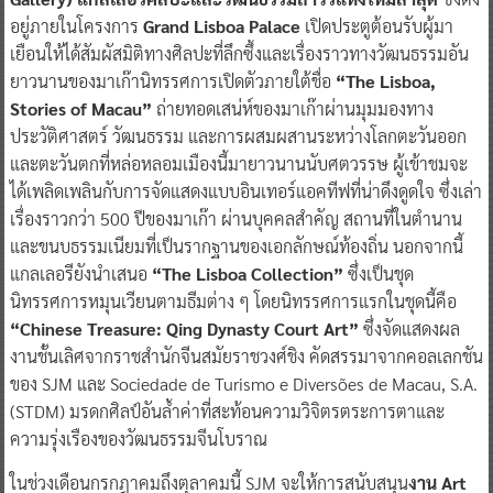
อยู่ภายในโครงการ
Grand Lisboa Palace
เปิดประตูต้อนรับผู้มา
เยือนให้ได้สัมผัสมิติทางศิลปะที่ลึกซึ้งและเรื่องราวทางวัฒนธรรมอัน
ยาวนานของมาเก๊านิทรรศการเปิดตัวภายใต้ชื่อ
“The Lisboa,
Stories of Macau”
ถ่ายทอดเสน่ห์ของมาเก๊าผ่านมุมมองทาง
ประวัติศาสตร์ วัฒนธรรม และการผสมผสานระหว่างโลกตะวันออก
และตะวันตกที่หล่อหลอมเมืองนี้มายาวนานนับศตวรรษ ผู้เข้าชมจะ
ได้เพลิดเพลินกับการจัดแสดงแบบอินเทอร์แอคทีฟที่น่าดึงดูดใจ ซึ่งเล่า
เรื่องราวกว่า 500 ปีของมาเก๊า ผ่านบุคคลสำคัญ สถานที่ในตำนาน
และขนบธรรมเนียมที่เป็นรากฐานของเอกลักษณ์ท้องถิ่น นอกจากนี้
แกลเลอรียังนำเสนอ
“The Lisboa Collection”
ซึ่งเป็นชุด
นิทรรศการหมุนเวียนตามธีมต่าง ๆ โดยนิทรรศการแรกในชุดนี้คือ
“Chinese Treasure: Qing Dynasty Court Art”
ซึ่งจัดแสดงผล
งานชั้นเลิศจากราชสำนักจีนสมัยราชวงศ์ชิง คัดสรรมาจากคอลเลกชัน
ของ SJM และ Sociedade de Turismo e Diversões de Macau, S.A.
(STDM) มรดกศิลป์อันล้ำค่าที่สะท้อนความวิจิตรตระการตาและ
ความรุ่งเรืองของวัฒนธรรมจีนโบราณ
ในช่วงเดือนกรกฎาคมถึงตุลาคมนี้ SJM จะให้การสนับสนุน
งาน Art