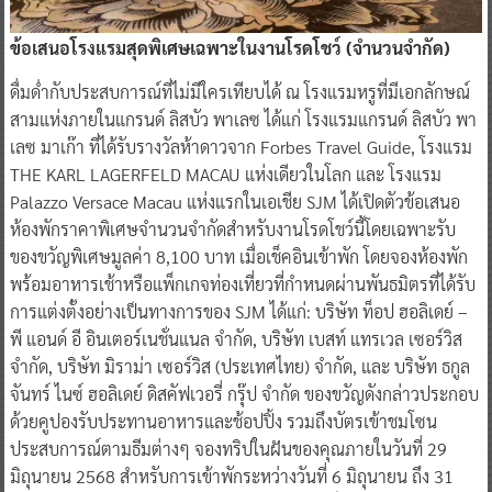
ข้อเสนอโรงแรมสุดพิเศษเฉพาะในงานโรดโชว์ (จำนวนจำกัด)
ดื่มด่ำกับประสบการณ์ที่ไม่มีใครเทียบได้ ณ โรงแรมหรูที่มีเอกลักษณ์
สามแห่งภายในแกรนด์ ลิสบัว พาเลซ ได้แก่ โรงแรมแกรนด์ ลิสบัว พา
เลซ มาเก๊า ที่ได้รับรางวัลห้าดาวจาก Forbes Travel Guide, โรงแรม
THE KARL LAGERFELD MACAU แห่งเดียวในโลก และ โรงแรม
Palazzo Versace Macau แห่งแรกในเอเชีย SJM ได้เปิดตัวข้อเสนอ
ห้องพักราคาพิเศษจำนวนจำกัดสำหรับงานโรดโชว์นี้โดยเฉพาะรับ
ของขวัญพิเศษมูลค่า 8,100 บาท เมื่อเช็คอินเข้าพัก โดยจองห้องพัก
พร้อมอาหารเช้าหรือแพ็กเกจท่องเที่ยวที่กำหนดผ่านพันธมิตรที่ได้รับ
การแต่งตั้งอย่างเป็นทางการของ SJM ได้แก่: บริษัท ท็อป ฮอลิเดย์ –
พี แอนด์ อี อินเตอร์เนชั่นแนล จำกัด, บริษัท เบสท์ แทรเวล เซอร์วิส
จำกัด, บริษัท มิราม่า เซอร์วิส (ประเทศไทย) จำกัด, และ บริษัท ธกูล
จันทร์ ไนซ์ ฮอลิเดย์ ดิสคัฟเวอรี่ กรุ๊ป จำกัด ของขวัญดังกล่าวประกอบ
ด้วยคูปองรับประทานอาหารและช้อปปิ้ง รวมถึงบัตรเข้าชมโซน
ประสบการณ์ตามธีมต่างๆ จองทริปในฝันของคุณภายในวันที่ 29
มิถุนายน 2568 สำหรับการเข้าพักระหว่างวันที่ 6 มิถุนายน ถึง 31