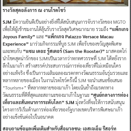
รางวัลสุดอลังการ ณ งานโรดโชว์
SJM
มีความยินดีเป็นอย่างยิ่งที่ได้สนับสนุนการจับรางวัลของ MGTO
เพื่อให้ผู้เข้าชมงานได้ลุ้นรับรางวัลสุดวิเศษมากมาย รวมถึง
“แพ็กเกจ
Joyous Family”
และ
“แพ็กเกจ Palazzo Versace Macau
Experience”
มาร่วมกิจกรรมที่บูธ SJM เพื่อรับของขวัญสุดพิเศษ
และพบกับ
“แซม เดอะ รู้สเตอร์ (Sam the Rooster)”
มาสคอตไก่
นำโชคสุดน่ารักของ SJM!เป็นเวลากว่าหกทศวรรษที่ SJM ได้หยั่งราก
ลึกในมาเก๊า สร้างสรรค์ประสบการณ์การท่องเที่ยวที่ไม่เหมือนใคร
อย่างแท้จริง ซึ่งเป็นการเฉลิมฉลองมรดกทางวัฒนธรรมอันรุ่มรวยและ
หลากหลายของเมือง ในงานโรดโชว์ครั้งนี้ SJM จะนำเสนอข้อเสนอ
“Tourism+” ที่หลากหลายของมาเก๊า โดยเน้นย้ำถึงมรดกทาง
วัฒนธรรมที่ดีที่สุดและสถานะของมาเก๊าในฐานะ
“ศูนย์กลางการท่อง
เที่ยวและสันทนาการระดับโลก” SJM
มุ่งหวังที่จะให้การสนับสนุน
โครงการริเริ่มด้านการท่องเที่ยวของรัฐบาลเขตบริหารพิเศษมาเก๊า
อย่างแข็งขันต่อไปในอนาคต
สอบถามข้อมูลเพิ่มเติมสำหรับสื่อมวลชน: เอสเจเอ็ม รีสอร์ท