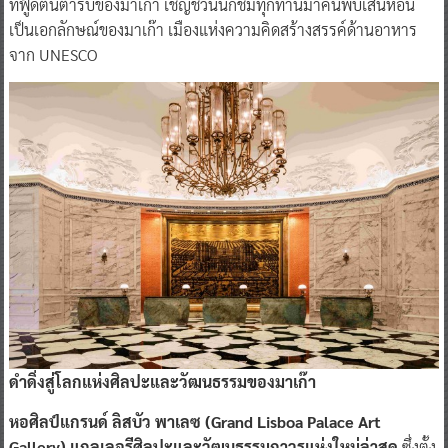
ทฟู้ดต้นตำรับของมาเก๊า เชิญชวนนักชิมทุกท่านมาค้นพบเสน่ห์อัน
เป็นเอกลักษณ์ของมาเก๊า เมืองแห่งความคิดสร้างสรรค์ด้านอาหาร
จาก UNESCO
ดำดิ่งสู่โลกแห่งศิลปะและวัฒนธรรมของมาเก๊า
หอศิลป์แกรนด์ ลิสบัว พาเลซ (Grand Lisboa Palace Art
Gallery) แกลเลอรีศิลปะและวัฒนธรรมถาวรแห่งใหม่ล่าสุด
ซึ่งตั้ง