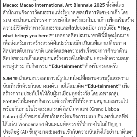
Macao: Macao International Art Biennale 2025
ซึ่งจัดโดย
สำนักงานกิจการวัฒนธรรมแห่งรัฐบาลเขตบริหารพิเศษมาเก๊า โดย
SJM จะนำเสนอนิทรรศการระดับโลกครั้งแรกในมาเก๊า เพื่อเสริมสร้าง
ความมีชีวิตชีวาทางวัฒนธรรมและศิลปะของเมือง ภายใต้ธีม
“Hey,
what brings you here?”
เทศกาลศิลปะนานาชาตินี้มีจุดมุ่งหมาย
เพื่อส่งเสริมการสร้างสรรค์ศิลปะร่วมสมัย เป็นเวทีแลกเปลี่ยนทาง
ศิลปะระดับนานาชาติ และจัดแสดงความสำเร็จของการศึกษาด้าน
ศิลปะของมาเก๊าและชุมชนสร้างสรรค์ในท้องถิ่น ยกระดับความสนุก
ควบคู่สาระ กับกิจกรรม
“Edu-tainment”
สำหรับครอบครัว
SJM
ขอนำเสนอประสบการณ์รูปแบบใหม่ที่ผสานความรู้และความ
บันเทิงเข้าด้วยกันอย่างลงตัวภายใต้แนวคิด
“Edu-tainment”
เพื่อ
สร้างความประทับใจให้กับผู้มาเยือนทุกช่วงวัย โดยเฉพาะกลุ่ม
ครอบครัวที่มองหากิจกรรมท่องเที่ยวที่ให้ทั้งความสนุกและสาระไป
พร้อมกันภายในโรงแรมแกรนด์ ลิสบัว พาเลซ (Grand Lisboa
Palace) ผู้เข้าชมจะได้พบกับสองโซนกิจกรรมแบบอินเทอร์แอคทีฟ
ได้แก่AI Wonderland ดินแดนมหัศจรรย์ที่นำเทคโนโลยีปัญญา
ประดิษฐ์ (AI) ขั้นสูงมาผสมผสานเข้ากับความบันเทิงได้อย่างน่าตื่นตา