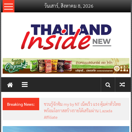
Skip
วันเสาร์, สิงหาคม 8, 2026
to
content
thailandinsidenew.com
Thailand
Inside
New
Breaking News:
ชวนรู้จักซิม my by NT เน็ตเร็ว แรง คุ้มค่าทั่วไทย
พร้อมโอกาสสร้างรายได้เสริมผ่าน Lazada
Affiliate