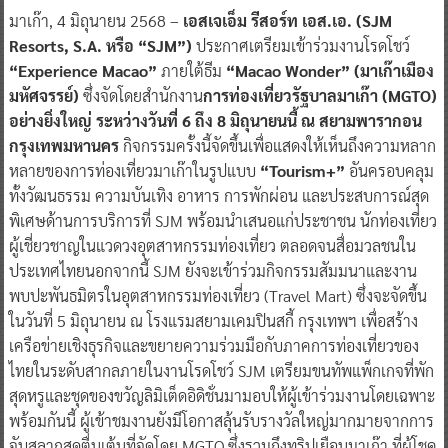
มาเก๊า, 4 มิถุนายน 2568 –
เอสเจเอ็ม รีสอร์ท เอส.เอ. (SJM
Resorts, S.A. หรือ “SJM”)
ประกาศเตรียมเข้าร่วมงานโรดโชว์
“Experience Macao”
ภายใต้ธีม
“Macao Wonder” (มาเก๊าเมือง
มหัศจรรย์)
ซึ่งจัดโดยสำนักงาน
การท่องเที่ยวรัฐบาลมาเก๊า (MGTO)
อย่างยิ่งใหญ่ ระหว่างวันที่ 6 ถึง 8 มิถุนายนนี้ ณ สยามพารากอน
กรุงเทพมหานคร
กิจกรรมครั้งนี้จัดขึ้นเพื่อแสดงให้เห็นถึงความหลาก
หลายของการท่องเที่ยวมาเก๊าในรูปแบบ
“Tourism+”
อันครอบคลุม
ทั้งวัฒนธรรม ความบันเทิง อาหาร การพักผ่อน และประสบการณ์สุด
พิเศษด้านการบริการที่ SJM พร้อมนำเสนอแก่ประชาชน นักท่องเที่ยว
ผู้เชี่ยวชาญในแวดวงอุตสาหกรรมท่องเที่ยว ตลอดจนสื่อมวลชนใน
ประเทศไทยนอกจากนี้ SJM ยังจะเข้าร่วมกิจกรรมสัมมนาและงาน
พบปะพันธมิตรในอุตสาหกรรมท่องเที่ยว (Travel Mart) ซึ่งจะจัดขึ้น
ในวันที่ 5 มิถุนายน ณ โรงแรมสยามเคมปินสกี้ กรุงเทพฯ เพื่อสร้าง
เครือข่ายเชิงธุรกิจและขยายความร่วมมือกับภาคการท่องเที่ยวของ
ไทยในระดับสากลภายในงานโรดโชว์ SJM เตรียมขนทัพแพ็กเกจที่พัก
สุดหรูและชุดของขวัญลิมิเต็ดอิดิชั่นมามอบให้ผู้เข้าร่วมงานโดยเฉพาะ
พร้อมกันนี้ ผู้เข้าชมงานยังมีโอกาสลุ้นรับรางวัลใหญ่มากมายจากการ
จับสลากสุดตื่นเต้นที่จัดโดย MGTO ซึ่งรวมถึงทริปเยือนมาเก๊า ที่ผู้โชค