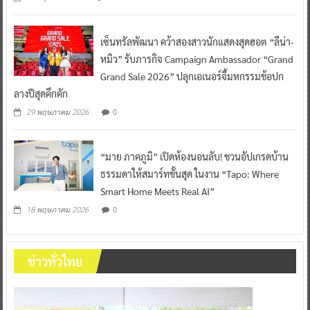
เซ็นทรัลพัฒนา คว้าสองสาวนักแสดงสุดฮอต “ลีน่า-
หมิว” รับภารกิจ Campaign Ambassador “Grand
Grand Sale 2026” ปลุกเอเนอร์จี้มหกรรมช้อปก
ลางปีสุดคึกคัก
0
29 พฤษภาคม 2026
“มาย ภาคภูมิ” เปิดห้องนอนลับ! ชวนอัปเกรดบ้าน
ธรรมดาให้สมาร์ทขั้นสุด ในงาน “Tapo: Where
Smart Home Meets Real AI”
0
18 พฤษภาคม 2026
ข่าวทั่วไทย