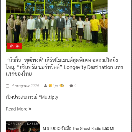
บันเทิง
‘บิวกิ้น–พุฒิพงศ์’ เสิร์ฟโมเมนต์สุดพิเศษ ฉลองเปิดยิ่ง
ใหญ่ “เซ็นทรัล นอร์ทวิลล์” Longevity Destination แห่ง
แรกของไทย
0
4 กรกฎาคม 2026
^ jo ^
เปิดประสบการณ์ “Multiply
Read More
M STUDIO จับมือ The Ghost Radio และ MI