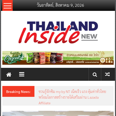
Skip
วันอาทิตย์, สิงหาคม 9, 2026
to
content
thailandinsidenew.com
Thailand
Inside
New
Breaking News:
ชวนรู้จักซิม my by NT เน็ตเร็ว แรง คุ้มค่าทั่วไทย
พร้อมโอกาสสร้างรายได้เสริมผ่าน Lazada
Affiliate