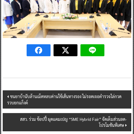
Post
ขนยาบ้านับล้านเม็ดหลบด่านใช้เส้นทางรอง ไม่รอดเจอตำรวจไล่กวด
รวบยกแก็งค์
navigation
สสว. ร่วม ช้อปปี้ ผุดแคมเปญ “SME Hybrid Fair” จัดเต็มส่วนลด-
โปรโมชันพิเศษ