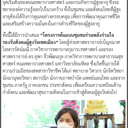
จุดเริ่มต้นของคณะพยาบาลศาสตร์ และกรมกิจการผู้สูงอายุ ซึ่งจะ
ขยายองค์ความรู้ออกไปในวงกว้าง ทั้งในชุมชน และสังคมไทยที่ผู้สูง
อายุต้องได้รับการดูแลอย่างครอบคลุม เพื่อการพัฒนาคุณภาพชีวิต
และเสริมสร้างความมั่นคงในการดำรงชีวิตของผู้สูงอายุ
ทั้งนี้ได้มีการนำเสนอ
“โครงการต้นแบบชุมชนร่วมพลังร่วมใจ
รองรับสังคมผู้สูงวัยเขตเมือง”
โดยผู้ช่วยศาสตราจารย์เบ็ญจมาศ
โอฬารรัตน์มณี ภาควิชาการพยาบาลกุมารเวชศาสตร์ และรอง
ศาสตราจารย์ ดร.ยุพา จิ๋วพัฒนกุล ภาควิชาการพยาบาลสาธารณสุข
ศาสตร์ คณะพยาบาลศาสตร์ มหาวิทยาลัยมหิดล ซึ่งเกิดขึ้นภายใต้
ความร่วมมือของสหสาขาวิชาชีพ ได้แก่ พยาบาล วิศวกร นักจิตวิทยา
นักมานุษยวิทยา สถาปนิก นักกายภาพบำบัด แพทย์แผนไทย และจาก
ชุมชน ภาครัฐ ภาคเอกชน ประชาสังคม เพื่อเตรียมความพร้อมด้าน
กำลังคน และพัฒนาสุขภาวะสังคมในการเข้าสู่สังคมผู้สูงวัยต่อไป