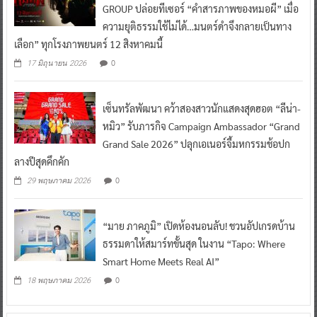
GROUP ปล่อยทีเซอร์ “คำสารภาพของหมอผี” เมื่อ
ความยุติธรรมใช้ไม่ได้…มนตร์ดำจึงกลายเป็นทาง
เลือก” ทุกโรงภาพยนตร์ 12 สิงหาคมนี้
0
17 มิถุนายน 2026
เซ็นทรัลพัฒนา คว้าสองสาวนักแสดงสุดฮอต “ลีน่า-
หมิว” รับภารกิจ Campaign Ambassador “Grand
Grand Sale 2026” ปลุกเอเนอร์จี้มหกรรมช้อปก
ลางปีสุดคึกคัก
0
29 พฤษภาคม 2026
“มาย ภาคภูมิ” เปิดห้องนอนลับ! ชวนอัปเกรดบ้าน
ธรรมดาให้สมาร์ทขั้นสุด ในงาน “Tapo: Where
Smart Home Meets Real AI”
0
18 พฤษภาคม 2026