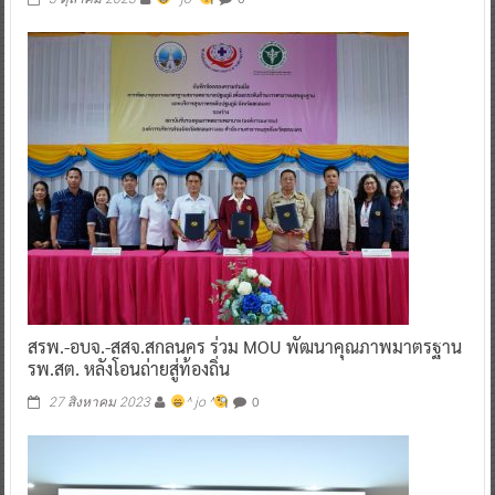
สรพ.-อบจ.-สสจ.สกลนคร ร่วม MOU พัฒนาคุณภาพมาตรฐาน
รพ.สต. หลังโอนถ่ายสู่ท้องถิ่น
0
27 สิงหาคม 2023
^ jo ^