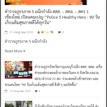
ตำรวจภูธรภาค 5 ผนึกกำลัง สสส. – สคล. – สคร.1
เชียงใหม่ เปิดแคมเปญ “Police 5 Healthy Hero : 90 วัน
เก็บแต้มสุขภาพดีได้ทุกวัน”
0
31 กรกฎาคม 2026
^ jo ^
ตำรวจภูธรภาค 5 ผนึกกำลัง
Read More
ตำรวจภูธรจังหวัดกาญจนบุรี ผนึก สสส.-สคล. เครือ
ข่ายองค์กรงดเหล้าภาคตะวันตก 8 จังหวัด ลงนาม
MOU ตำรวจ 21 สภ. ร่วมงดเหล้าเข้าพรรษา และ
ชวนคนไทย “90 วันเก็บแต้มสุขภาพดี สิ่งดี ๆ จะเกิดขึ้น”
0
10 กรกฎาคม 2026
บีเอ็มดับเบิลยู มอเตอร์ราด มิลเลนเนียม ออโต้ ส่ง