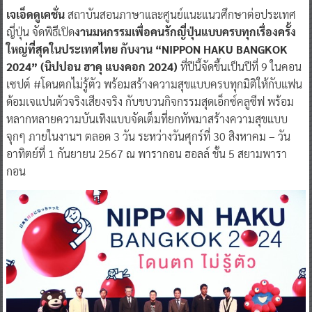
เจเอ็ดดูเคชั่น
สถาบันสอนภาษาและศูนย์แนะแนวศึกษาต่อประเทศ
ญี่ปุ่น จัดพิธีเปิด
งานมหกรรมเพื่อคนรักญี่ปุ่นแบบครบทุกเรื่องครั้ง
ใหญ่ที่สุดในประเทศไทย กับงาน “NIPPON HAKU BANGKOK
2024” (นิปปอน ฮาคุ แบงคอก 2024)
ที่ปีนี้จัดขึ้นเป็นปีที่ 9 ในคอน
เซปต์ #โดนตกไม่รู้ตัว พร้อมสร้างความสุขแบบครบทุกมิติให้กับแฟน
ด้อมเจแปนตัวจริงเสียงจริง กับขบวนกิจกรรมสุดเอ็กซ์คลูซีฟ พร้อม
หลากหลายความบันเทิงแบบจัดเต็มที่ยกทัพมาสร้างความสุขแบบ
จุกๆ ภายในงานฯ ตลอด 3 วัน ระหว่างวันศุกร์ที่ 30 สิงหาคม – วัน
อาทิตย์ที่ 1 กันยายน 2567 ณ พารากอน ฮอลล์ ชั้น 5 สยามพารา
กอน