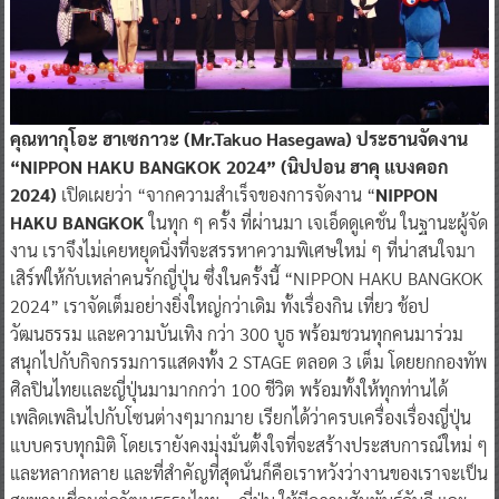
คุณทากุโอะ ฮาเซกาวะ (Mr.Takuo Hasegawa) ประธานจัดงาน
“NIPPON HAKU BANGKOK 2024” (นิปปอน ฮาคุ แบงคอก
2024)
เปิดเผยว่า “จากความสำเร็จของการจัดงาน “
NIPPON
HAKU BANGKOK
ในทุก ๆ ครั้ง ที่ผ่านมา เจเอ็ดดูเคชั่น ในฐานะผู้จัด
งาน เราจึงไม่เคยหยุดนิ่งที่จะสรรหาความพิเศษใหม่ ๆ ที่น่าสนใจมา
เสิร์ฟให้กับเหล่าคนรักญี่ปุ่น ซึ่งในครั้งนี้ “NIPPON HAKU BANGKOK
2024” เราจัดเต็มอย่างยิ่งใหญ่กว่าเดิม ทั้งเรื่องกิน เที่ยว ช้อป
วัฒนธรรม และความบันเทิง กว่า 300 บูธ พร้อมชวนทุกคนมาร่วม
สนุกไปกับกิจกรรมการแสดงทั้ง 2 STAGE ตลอด 3 เต็ม โดยยกกองทัพ
ศิลปินไทยเเละญี่ปุ่นมามากกว่า 100 ชีวิต พร้อมทั้งให้ทุกท่านได้
เพลิดเพลินไปกับโซนต่างๆมากมาย เรียกได้ว่าครบเครื่องเรื่องญี่ปุ่น
แบบครบทุกมิติ โดยเรายังคงมุ่งมั่นตั้งใจที่จะสร้างประสบการณ์ใหม่ ๆ
และหลากหลาย และที่สำคัญที่สุดนั่นก็คือเราหวังว่างานของเราจะเป็น