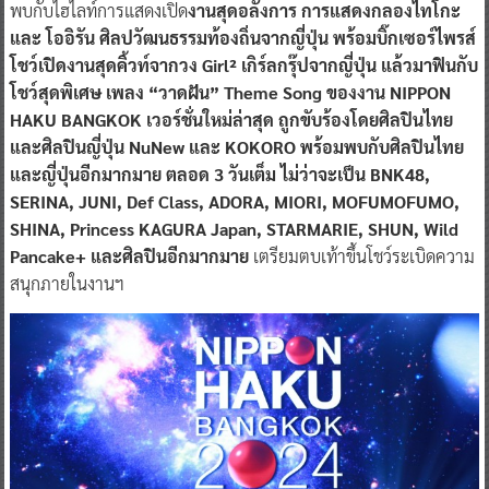
พบกับไฮไลท์การแสดงเปิด
งานสุดอลังการ การแสดงกลองไทโกะ
และ โออิรัน ศิลปวัฒนธรรมท้องถิ่นจากญี่ปุ่น พร้อมบิ๊กเซอร์ไพรส์
โชว์เปิดงานสุดคิ้วท์จากวง Girl² เกิร์ลกรุ๊ปจากญี่ปุ่น แล้วมาฟินกับ
โชว์สุดพิเศษ เพลง “วาดฝัน” Theme Song ของงาน NIPPON
HAKU BANGKOK เวอร์ชั่นใหม่ล่าสุด ถูกขับร้องโดยศิลปินไทย
และศิลปินญี่ปุ่น NuNew และ KOKORO พร้อมพบกับศิลปินไทย
และญี่ปุ่นอีกมากมาย ตลอด 3 วันเต็ม ไม่ว่าจะเป็น BNK48,
SERINA, JUNI, Def Class, ADORA, MIORI, MOFUMOFUMO,
SHINA, Princess KAGURA Japan, STARMARIE, SHUN, Wild
Pancake+ และศิลปินอีกมากมาย
เตรียมตบเท้าขึ้นโชว์ระเบิดความ
สนุกภายในงานฯ