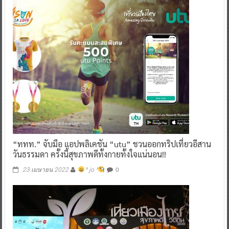
“ททท.” จับมือ แอปพลิเคชัน “utu” ชวนออกทริปเที่ยวอีสาน
วันธรรมดา ครั้งนี้สุขภาพดีทั้งกายทั้งใจแน่นอน!!
0
23 เมษายน 2022
^ jo ^