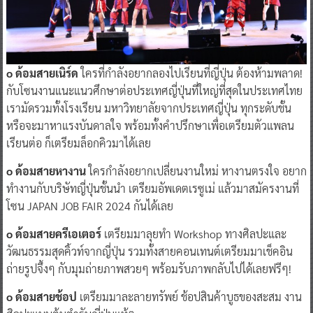
o ด้อมสายเนิร์ด
ใครที่กำลังอยากลองไปเรียนที่ญี่ปุ่น ต้องห้ามพลาด!
กับโซนงานแนะแนวศึกษาต่อประเทศญี่ปุ่นที่ใหญ่ที่สุดในประเทศไทย
เรามัดรวมทั้งโรงเรียน มหาวิทยาลัยจากประเทศญี่ปุ่น ทุกระดับชั้น
หรือจะมาหาแรงบันดาลใจ พร้อมทั้งคำปรึกษาเพื่อเตรียมตัวแพลน
เรียนต่อ ก็เตรียมล็อกคิวมาได้เลย
o ด้อมสายหางาน
ใครกำลังอยากเปลี่ยนงานใหม่ หางานตรงใจ อยาก
ทำงานกับบริษัทญี่ปุ่นชั้นนำ เตรียมอัพเดตเรซูเม่ แล้วมาสมัครงานที่
โซน JAPAN JOB FAIR 2024 กันได้เลย
o ด้อมสายครีเอเตอร์
เตรียมมาลุยทำ Workshop ทางศิลปะและ
วัฒนธรรมสุดคิ้วท์จากญี่ปุ่น รวมทั้งสายคอนเทนต์เตรียมมาเช็คอิน
ถ่ายรูปจึ้งๆ กับมุมถ่ายภาพสวยๆ พร้อมรับภาพกลับไปได้เลยฟรีๆ!
o ด้อมสายช้อป
เตรียมมาละลายทรัพย์ ช้อปสินค้าบูธของสะสม งาน