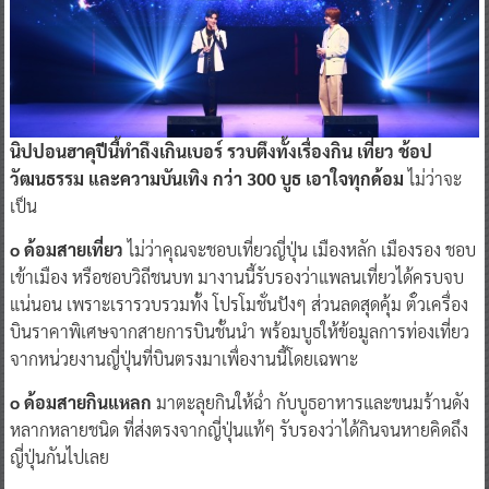
นิปปอนฮาคุปีนี้ทำถึงเกินเบอร์ รวบตึงทั้งเรื่องกิน เที่ยว ช้อป
วัฒนธรรม และความบันเทิง กว่า 300 บูธ เอาใจทุกด้อม
ไม่ว่าจะ
เป็น
o ด้อมสายเที่ยว
ไม่ว่าคุณจะชอบเที่ยวญี่ปุ่น เมืองหลัก เมืองรอง ชอบ
เข้าเมือง หรือชอบวิถีชนบท มางานนี้รับรองว่าแพลนเที่ยวได้ครบจบ
แน่นอน เพราะเรารวบรวมทั้ง โปรโมชั่นปังๆ ส่วนลดสุดคุ้ม ตั๋วเครื่อง
บินราคาพิเศษจากสายการบินชั้นนำ พร้อมบูธให้ข้อมูลการท่องเที่ยว
จากหน่วยงานญี่ปุ่นที่บินตรงมาเพื่องานนี้โดยเฉพาะ
o ด้อมสายกินแหลก
มาตะลุยกินให้ฉ่ำ กับบูธอาหารและขนมร้านดัง
หลากหลายชนิด ที่ส่งตรงจากญี่ปุ่นแท้ๆ รับรองว่าได้กินจนหายคิดถึง
ญี่ปุ่นกันไปเลย