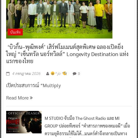
บันเทิง
‘บิวกิ้น–พุฒิพงศ์’ เสิร์ฟโมเมนต์สุดพิเศษ ฉลองเปิดยิ่ง
ใหญ่ “เซ็นทรัล นอร์ทวิลล์” Longevity Destination แห่ง
แรกของไทย
0
4 กรกฎาคม 2026
^ jo ^
เปิดประสบการณ์ “Multiply
Read More
M STUDIO จับมือ The Ghost Radio และ MI
GROUP ปล่อยทีเซอร์ “คำสารภาพของหมอผี” เมื่อ
ความยุติธรรมใช้ไม่ได้…มนตร์ดำจึงกลายเป็นทาง