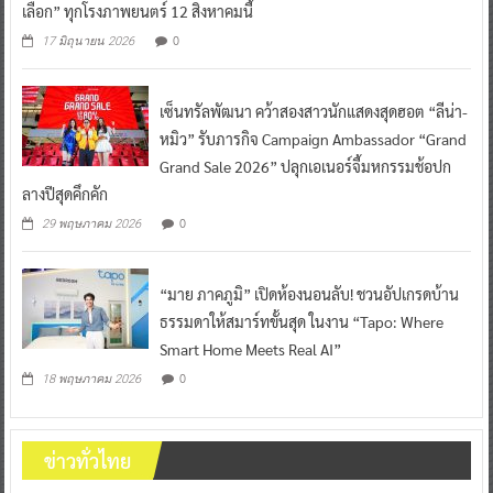
เลือก” ทุกโรงภาพยนตร์ 12 สิงหาคมนี้
0
17 มิถุนายน 2026
เซ็นทรัลพัฒนา คว้าสองสาวนักแสดงสุดฮอต “ลีน่า-
หมิว” รับภารกิจ Campaign Ambassador “Grand
Grand Sale 2026” ปลุกเอเนอร์จี้มหกรรมช้อปก
ลางปีสุดคึกคัก
0
29 พฤษภาคม 2026
“มาย ภาคภูมิ” เปิดห้องนอนลับ! ชวนอัปเกรดบ้าน
ธรรมดาให้สมาร์ทขั้นสุด ในงาน “Tapo: Where
Smart Home Meets Real AI”
0
18 พฤษภาคม 2026
ข่าวทั่วไทย