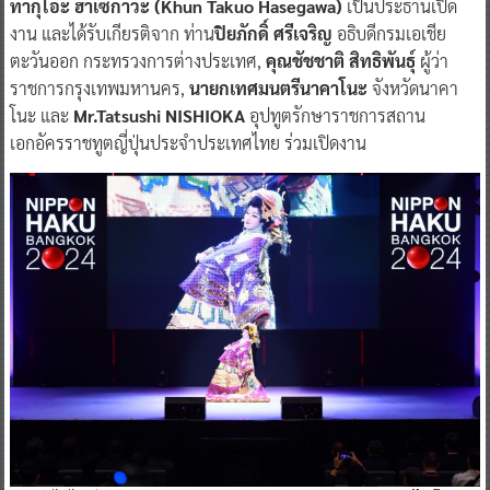
ทากุโอะ ฮาเซกาวะ (Khun Takuo Hasegawa)
เป็นประธานเปิด
งาน และได้รับเกียรติจาก ท่าน
ปิยภักดิ์ ศรีเจริญ
อธิบดีกรมเอเชีย
ตะวันออก กระทรวงการต่างประเทศ,
คุณชัชชาติ สิทธิพันธุ์
ผู้ว่า
ราชการกรุงเทพมหานคร,
นายกเทศมนตรีนาคาโนะ
จังหวัดนาคา
โนะ และ
Mr.Tatsushi NISHIOKA
อุปทูตรักษาราชการสถาน
เอกอัครราชทูตญี่ปุ่นประจำประเทศไทย ร่วมเปิดงาน