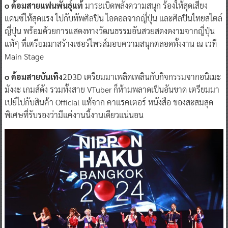
o ด้อมสายแฟนพันธุ์แท้
มาระเบิดพลังความสนุก ร้องให้สุดเสียง
แดนซ์ให้สุดแรง ไปกับทัพศิลปิน ไอดอลจากญี่ปุ่น และศิลปินไทยสไตล์
ญี่ปุ่น พร้อมด้วยการแสดงทางวัฒนธรรมอันสวยสดงดงามจากญี่ปุ่น
แท้ๆ ที่เตรียมมาสร้างเซอร์ไพรส์มอบความสนุกตลอดทั้งงาน ณ เวที
Main Stage
o ด้อมสายบันเทิง
2D3D เตรียมมาเพลิดเพลินกับกิจกรรมจากอนิเมะ
มังงะ เกมส์ดัง รวมทั้งสาย VTuber ก็ห้ามพลาดเป็นอันขาด เตรียมมา
เปย์ไปกับสินค้า Official แท้จาก คาแรคเตอร์ หนังสือ ของสะสมสุด
พิเศษที่รับรองว่ามีแค่งานนี้งานเดียวแน่นอน