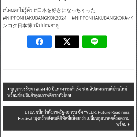
#โดนตกไม่รู้ตัว #日本を好きになっちゃった
#NIPPONHAKUBANGKOK2024 #NIPPONHAKUBANGKOK#バ
ンコク日本博#นิปปอนฮาคุ
Post
บุญถาวรรัชดา ฉลอง 40 ปีแห่งความสำเร็จ ชวนอัปเดตเทรนด์บ้านใหม่
พร้อมช้อปสินค้าคุณภาพดีจากทั่วโลก!
navigation
ETDA ผนึกกำลังภาครัฐ-เอกชน จัด “VEER: Future Readiness
Festival”มุ่งสร้างสังคมดิจิทัลที่แข็งแกร่ง เปลี่ยนสู่อนาคตด้วยความ
พร้อม