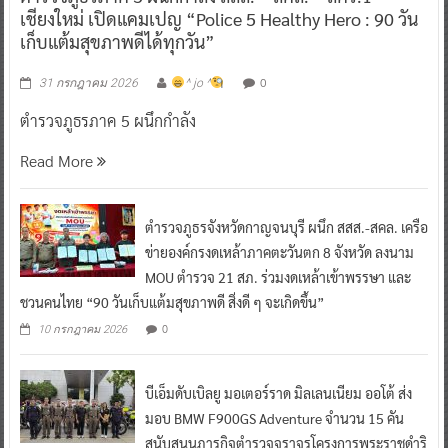
เชียงใหม่ เปิดแคมเปญ “Police 5 Healthy Hero : 90 วัน
เก็บแต้มสุขภาพดีได้ทุกวัน”
0
31 กรกฎาคม 2026
^ jo ^
ตำรวจภูธรภาค 5 ผนึกกำลัง
Read More
ตำรวจภูธรจังหวัดกาญจนบุรี ผนึก สสส.-สคล. เครือ
ข่ายองค์กรงดเหล้าภาคตะวันตก 8 จังหวัด ลงนาม
MOU ตำรวจ 21 สภ. ร่วมงดเหล้าเข้าพรรษา และ
ชวนคนไทย “90 วันเก็บแต้มสุขภาพดี สิ่งดี ๆ จะเกิดขึ้น”
0
10 กรกฎาคม 2026
บีเอ็มดับเบิลยู มอเตอร์ราด มิลเลนเนียม ออโต้ ส่ง
มอบ BMW F900GS Adventure จำนวน 15 คัน
สนับสนุนภารกิจตำรวจจราจรโครงการพระราชดำริ