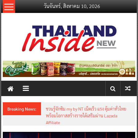
Skip
วันจันทร์, สิงหาคม 10, 2026
to
content
thailandinsidenew.com
Thailand
Inside
New
Breaking News:
ชวนรู้จักซิม my by NT เน็ตเร็ว แรง คุ้มค่าทั่วไทย
พร้อมโอกาสสร้างรายได้เสริมผ่าน Lazada
Affiliate