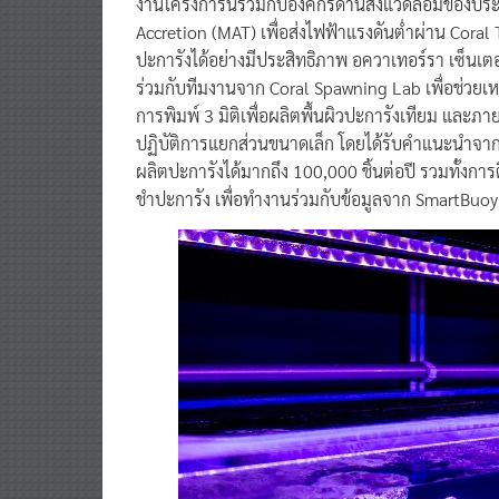
Accretion (MAT) เพื่อส่งไฟฟ้าแรงดันต่ำผ่าน Coral Ta
ปะการังได้อย่างมีประสิทธิภาพ อควาเทอร์รา เซ็นเตอร์
ร่วมกับทีมงานจาก Coral Spawning Lab เพื่อช่วยเห
การพิมพ์ 3 มิติเพื่อผลิตพื้นผิวปะการังเทียม และภ
ปฏิบัติการแยกส่วนขนาดเล็ก โดยได้รับคำแนะนำจาก ด
ผลิตปะการังได้มากถึง 100,000 ชิ้นต่อปี รวมทั้งกา
ชำปะการัง เพื่อทำงานร่วมกับข้อมูลจาก SmartBuoy