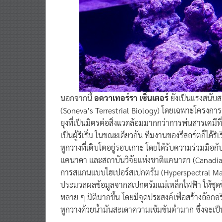
นอกจากนี้
อควาเทอร์รา เซ็นเตอร์
ยังเป็นแรงสนับ
(Soneva’s Terrestrial Biology) โดยเฉพาะโครงการกำ
ยุงที่เป็นมิตรต่อสิ่งแวดล้อมมากกว่าการพ่นสารเคมีที
เป็นผู้ริเริ่ม ในขณะเดียวกัน ทีมงานของรีสอร์ตก็ได้ริ
หูกวางที่เติบโตอยู่รอบเกาะ โดยได้รับความร่วมมือก
แคนาดา และสถาบันวิจัยแห่งชาติแคนาดา (Canadian
การสแกนแบบไฮเปอร์สเปกตรัม (Hyperspectral Mapp
ประมวลผลข้อมูลจากสเปกตรัมแม่เหล็กไฟฟ้า ให้ชุดข
หลาย ๆ มิติมากขึ้น โดยมีจุดประสงค์เพื่อสร้างอัลกอ
หูกวางด้วยน้ำมันสะเดาความเข้มข้นต่ำมาก ซึ่งจะ