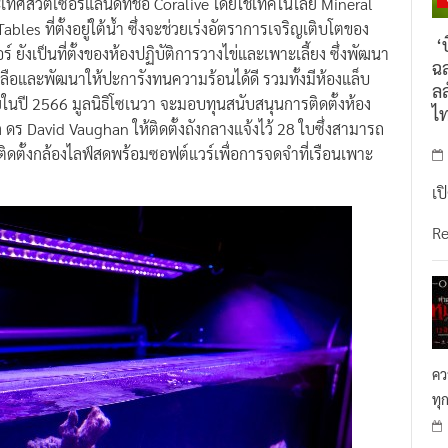
bles ที่ตั้งอยู่ใต้น้ำ ซึ่งจะช่วยเร่งอัตราการเจริญเติบโตของ
‘บ
 ยังเป็นที่ตั้งของห้องปฏิบัติการวางไข่และเพาะเลี้ยง ซึ่งพัฒนา
ฉล
ลือและพัฒนาให้ปะการังทนความร้อนได้ดี รวมทั้งมีห้องแล็บ
ลล
ายในปี 2566 มูลนิธิโซเนวา จะมอบทุนสนับสนุนการติดตั้งห้อง
ไ
ร David Vaughan ให้ติดตั้งถังกลางแจ้งไว้ 28 ใบซึ่งสามารถ
รติดตั้งกล้องไลฟ์สดพร้อมซอฟต์แวร์เพื่อการจดจำที่เรือนเพาะ
เป
R
คว
ทุ