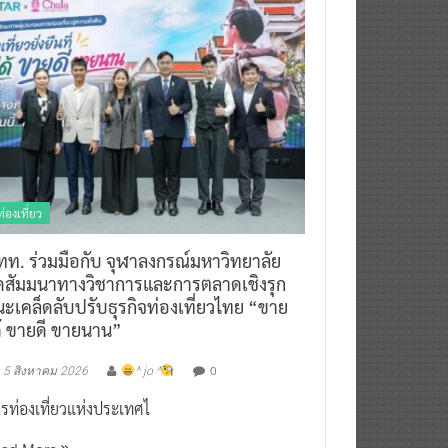
ท่องเที่ยว
ทท. ร่วมมือกับ จุฬาลงกรณ์มหาวิทยาลัย
ัดสัมมนาทางวิชาการและการตลาดเชิงรุก
ะเคล็ดลับปรับธุรกิจท่องเที่ยวไทย “ขาย
ด้ ขายดี ขายนาน”
0
5 สิงหาคม 2026
^ jo ^
รท่องเที่ยวแห่งประเทศไ
ead More