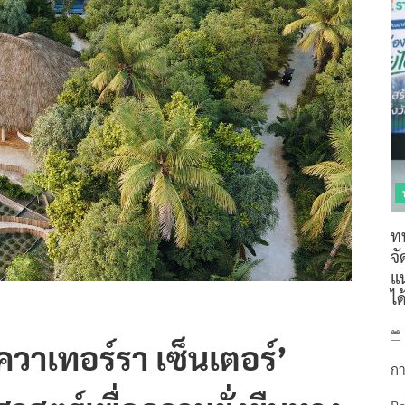
ท
จ
แน
ไ
อควาเทอร์รา เซ็นเตอร์’
กา
ศาสตร์เพื่อความยั่งยืนทาง
R