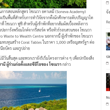
ียนการสอนหลักสูตร โซเนวา อคาเดมี (Soneva Academy)
จั
ะยังเป็นพื้นที่สำหรับการทำวิจัยจากทั้งนักศึกษาระดับปริญญาโท
R
 โซเนวา ฟูชิ สำหรับผู้เข้าพักที่อยากสัมผัสเบื้องหลังการ
นวปะการังพร้อมไกด์จากรีสอร์ต หรือทัวร์รอบสวนของ โซเนวา
tro Waste to Wealth Centre นอกจากนี้ ผู้เข้าพักของ โซเนวา
สมทบทุนสร้าง Coral Tables ในราคา 1,000 เหรียญสหรัฐฯ ต่อ
ศนียบัตร และรูปถ่าย
ปล
่มีวันสิ้นสุด และพวกเรายังริเริ่มโครงการต่าง ๆ เพื่อปกป้องสิ่ง
านี ผู้ร่วมก่อตั้งและซีอีโอของ โซเนวา
กล่าว
No