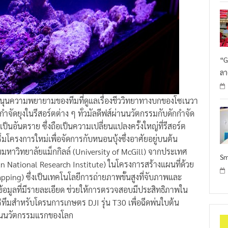
“G
ลา
สนุนความพยายามของทีมที่ดูแลเรื่องชีววิทยาทางบกของโซเนวา
จัดยุงในรีสอร์ตต่าง ๆ ทั่วมัลดีฟส์ผ่านนวัตกรรมกับดักกำจัด
่เป็นอันตราย ซึ่งถือเป็นความเปลี่ยนแปลงครั้งใหญ่ที่รีสอร์ต
เริ่มโครงการใหม่เพื่อจัดการกับหนอนบุ้งซึ่งอาศัยอยู่บนต้น
ับมหาวิทยาลัยแม็กกิลล์ (University of McGill) จากประเทศ
Sm
 National Research Institute) ในโครงการสร้างแผนที่ด้วย
ing) ซึ่งเป็นเทคโนโลยีการถ่ายภาพขั้นสูงที่จับภาพและ
้อมูลที่มีรายละเอียด ช่วยให้การตรวจสอบมีประสิทธิภาพใน
ริทึมสำหรับโดรนการเกษตร DJI รุ่น T30 เพื่อฉีดพ่นใบต้น
เป็นนวัตกรรมแรกของโลก