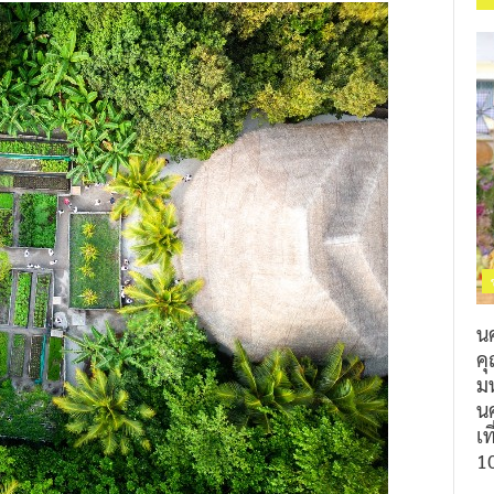
น
ค
ม
นค
เท
1