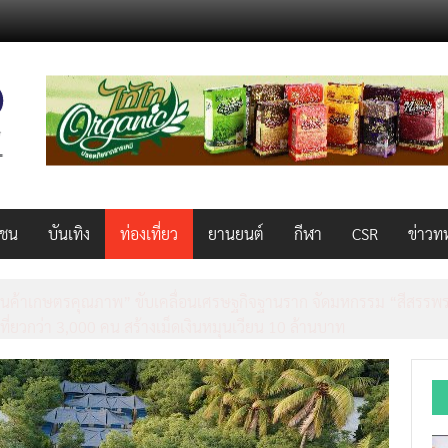
วชน
บันเทิง
ท่องเที่ยว
ยานยนต์
กีฬา
CSR
ข่าวท
็ว แรง คุ้มค่าทั่วไทยพร้อมโอกาสสร้างรายได้เสริมผ่าน Lazada Affiliate