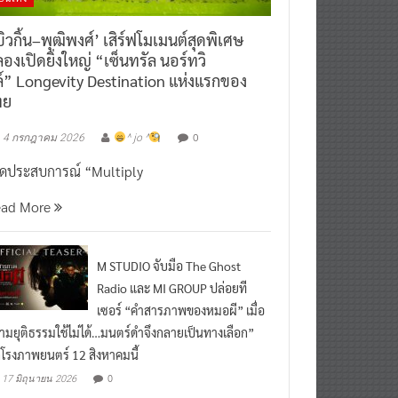
ิวกิ้น–พุฒิพงศ์’ เสิร์ฟโมเมนต์สุดพิเศษ
องเปิดยิ่งใหญ่ “เซ็นทรัล นอร์ทวิ
์” Longevity Destination แห่งแรกของ
ทย
0
4 กรกฎาคม 2026
^ jo ^
ิดประสบการณ์ “Multiply
ead More
M STUDIO จับมือ The Ghost
Radio และ MI GROUP ปล่อยที
เซอร์ “คำสารภาพของหมอผี” เมื่อ
ามยุติธรรมใช้ไม่ได้…มนตร์ดำจึงกลายเป็นทางเลือก”
กโรงภาพยนตร์ 12 สิงหาคมนี้
0
17 มิถุนายน 2026