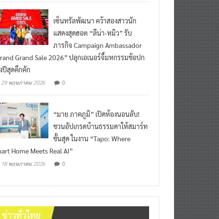
เซ็นทรัลพัฒนา คว้าสองสาวนัก
แสดงสุดฮอต “ลีน่า-หมิว” รับ
ภารกิจ Campaign Ambassador
rand Grand Sale 2026” ปลุกเอเนอร์จี้มหกรรมช้อปก
งปีสุดคึกคัก
0
29 พฤษภาคม 2026
“มาย ภาคภูมิ” เปิดห้องนอนลับ!
ชวนอัปเกรดบ้านธรรมดาให้สมาร์ท
ขั้นสุด ในงาน “Tapo: Where
art Home Meets Real AI”
0
18 พฤษภาคม 2026
ข่าวทั่วไทย