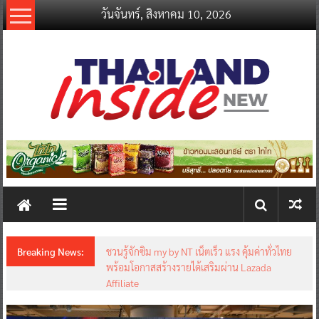
Skip
วันจันทร์, สิงหาคม 10, 2026
to
content
thailandinsidenew.com
Thailand
Inside
New
Breaking News:
ชวนรู้จักซิม my by NT เน็ตเร็ว แรง คุ้มค่าทั่วไทย
พร้อมโอกาสสร้างรายได้เสริมผ่าน Lazada
Affiliate