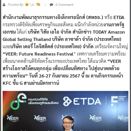
0 Comment
Posted By:
^ jo ^
สำนักงานพัฒนาธุรกรรมทางอิเล็กทรอนิกส์ (สพธอ.)
หรือ
ETDA
กระทรวงดิจิทัลเพื่อเศรษฐกิจและสังคม ผนึกกำลังหน่วย
งานภาครัฐ
เอกชน
ได้แก่
บริษัท วิสัย เอไอ จำกัด สำนักข่าว TODAY Amazon
Global Selling Thailand บริษัท ลาซาด้า จำกัด (ประเทศไทย)
และ
บริษัท เคอรี่ โลจิสติคส์ (ประเทศไทย) จำกัด
เตรียมจัดงานใหญ่
“VEER: Future Readiness Festival
” เทศกาลเตรียมความพร้อม
เพื่ออนาคตด้านดิจิทัลครั้งแรกของประเทศไทย ใต้แนวคิด
“VEER
สร้างโอกาสให้คนทุกกลุ่ม เพื่อเปลี่ยนทิศทาง ไปสู่อนาคตด้วย
ความพร้อม” วันที่ 26-27 กันยายน 2567 นี้ ณ ลานกิจกรรมหน้า
KFC ชั้น G สามย่านมิตรทาวน์