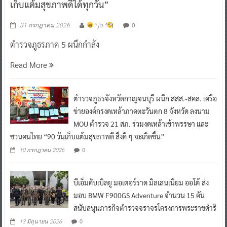
เก็บแต้มสุขภาพดีได้ทุกวัน”
0
31 กรกฎาคม 2026
^ jo ^
ตำรวจภูธรภาค 5 ผนึกกำลัง
Read More
ตำรวจภูธรจังหวัดกาญจนบุรี ผนึก สสส.-สคล. เครือ
ข่ายองค์กรงดเหล้าภาคตะวันตก 8 จังหวัด ลงนาม
MOU ตำรวจ 21 สภ. ร่วมงดเหล้าเข้าพรรษา และ
ชวนคนไทย “90 วันเก็บแต้มสุขภาพดี สิ่งดี ๆ จะเกิดขึ้น”
0
10 กรกฎาคม 2026
บีเอ็มดับเบิลยู มอเตอร์ราด มิลเลนเนียม ออโต้ ส่ง
มอบ BMW F900GS Adventure จำนวน 15 คัน
สนับสนุนภารกิจตำรวจจราจรโครงการพระราชดำริ
0
13 มิถุนายน 2026