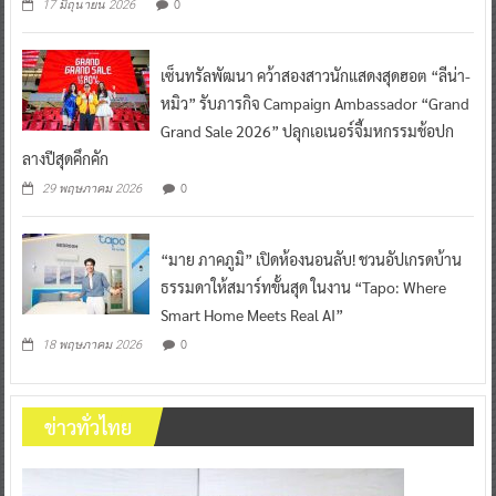
0
17 มิถุนายน 2026
เซ็นทรัลพัฒนา คว้าสองสาวนักแสดงสุดฮอต “ลีน่า-
หมิว” รับภารกิจ Campaign Ambassador “Grand
Grand Sale 2026” ปลุกเอเนอร์จี้มหกรรมช้อปก
ลางปีสุดคึกคัก
0
29 พฤษภาคม 2026
“มาย ภาคภูมิ” เปิดห้องนอนลับ! ชวนอัปเกรดบ้าน
ธรรมดาให้สมาร์ทขั้นสุด ในงาน “Tapo: Where
Smart Home Meets Real AI”
0
18 พฤษภาคม 2026
ข่าวทั่วไทย