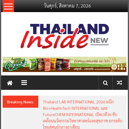
Skip
วันศุกร์, สิงหาคม 7, 2026
to
content
thailandinsidenew.com
Thailand
Inside
New
Breaking News:
Thailand LAB INTERNATIONAL 2026 ผนึก
Bio+HealthTech INTERNATIONAL และ
FutureCHEM INTERNATIONAL เปิดเวที AI ขับ
เคลื่อนนวัตกรรมวิทยาศาสตร์และสุขภาพ ยกระดับ
ไทยสู่ศูนย์กลางอาเซียน