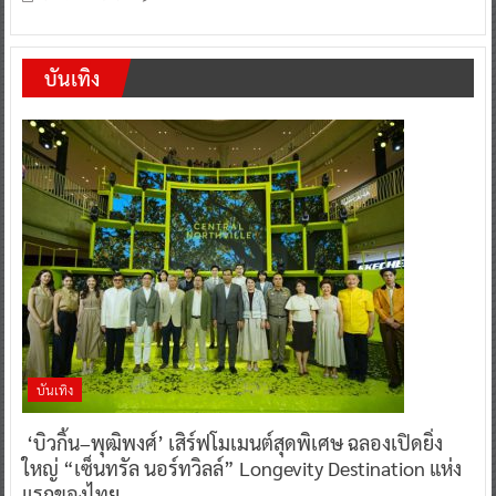
บันเทิง
บันเทิง
‘บิวกิ้น–พุฒิพงศ์’ เสิร์ฟโมเมนต์สุดพิเศษ ฉลองเปิดยิ่ง
ใหญ่ “เซ็นทรัล นอร์ทวิลล์” Longevity Destination แห่ง
แรกของไทย