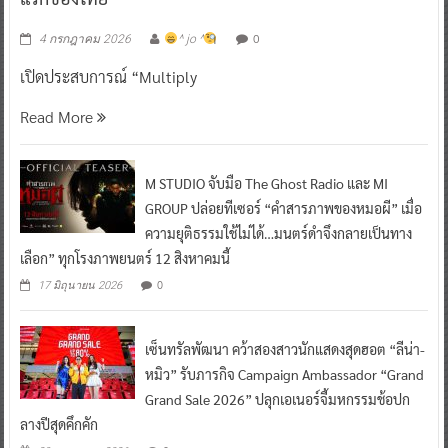
0
4 กรกฎาคม 2026
^ jo ^
เปิดประสบการณ์ “Multiply
Read More
M STUDIO จับมือ The Ghost Radio และ MI
GROUP ปล่อยทีเซอร์ “คำสารภาพของหมอผี” เมื่อ
ความยุติธรรมใช้ไม่ได้…มนตร์ดำจึงกลายเป็นทาง
เลือก” ทุกโรงภาพยนตร์ 12 สิงหาคมนี้
0
17 มิถุนายน 2026
เซ็นทรัลพัฒนา คว้าสองสาวนักแสดงสุดฮอต “ลีน่า-
หมิว” รับภารกิจ Campaign Ambassador “Grand
Grand Sale 2026” ปลุกเอเนอร์จี้มหกรรมช้อปก
ลางปีสุดคึกคัก