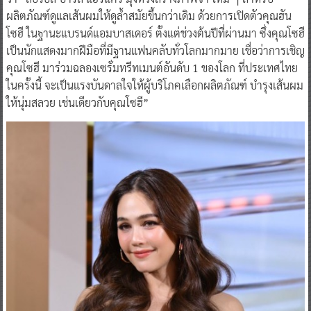
ผลิตภัณฑ์ดูแลเส้นผมให้ดูล้ำสมัยขึ้นกว่าเดิม ด้วยการเปิดตัวคุณฮัน
โซฮี ในฐานะแบรนด์แอมบาสเดอร์ ตั้งแต่ช่วงต้นปีที่ผ่านมา ซึ่งคุณโซฮี
เป็นนักแสดงมากฝีมือที่มีฐานแฟนคลับทั่วโลกมากมาย เชื่อว่าการเชิญ
คุณโซฮี มาร่วมฉลองเซรั่มทรีทเมนต์อันดับ 1 ของโลก ที่ประเทศไทย
ในครั้งนี้ จะเป็นแรงบันดาลใจให้ผู้บริโภคเลือกผลิตภัณฑ์ บำรุงเส้นผม
ให้นุ่มสลวย เช่นเดียวกับคุณโซฮี”