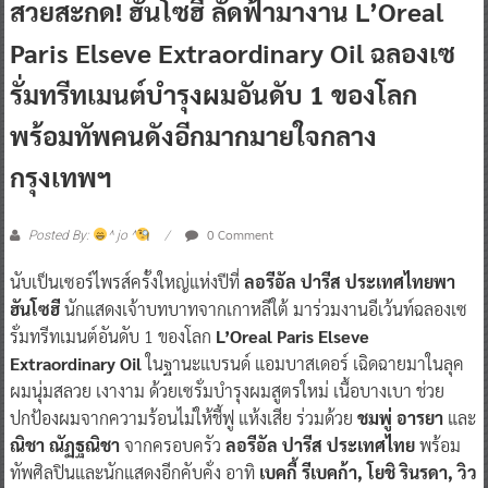
สวยสะกด! ฮันโซฮี ลัดฟ้ามางาน L’Oreal
Paris Elseve Extraordinary Oil ฉลองเซ
รั่มทรีทเมนต์บำรุงผมอันดับ 1 ของโลก
พร้อมทัพคนดังอีกมากมายใจกลาง
กรุงเทพฯ
0 Comment
Posted By:
^ jo ^
นับเป็นเซอร์ไพรส์ครั้งใหญ่แห่งปีที่
ลอรีอัล ปารีส ประเทศไทยพา
ฮันโซฮี
นักแสดงเจ้าบทบาทจากเกาหลีใต้ มาร่วมงานอีเว้นท์ฉลองเซ
รั่มทรีทเมนต์อันดับ 1 ของโลก
L’Oreal Paris Elseve
Extraordinary Oil
ในฐานะแบรนด์ แอมบาสเดอร์ เฉิดฉายมาในลุค
ผมนุ่มสลวย เงางาม ด้วยเซรั่มบำรุงผมสูตรใหม่ เนื้อบางเบา ช่วย
ปกป้องผมจากความร้อนไม่ให้ชี้ฟู แห้งเสีย ร่วมด้วย
ชมพู่ อารยา
และ
ณิชา ณัฏฐณิชา
จากครอบครัว
ลอรีอัล ปารีส ประเทศไทย
พร้อม
ทัพศิลปินและนักแสดงอีกคับคั่ง อาทิ
เบคกี้ รีเบคก้า, โยชิ รินรดา, วิว