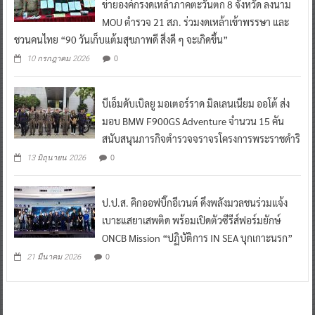
ข่ายองค์กรงดเหล้าภาคตะวันตก 8 จังหวัด ลงนาม
MOU ตำรวจ 21 สภ. ร่วมงดเหล้าเข้าพรรษา และ
ชวนคนไทย “90 วันเก็บแต้มสุขภาพดี สิ่งดี ๆ จะเกิดขึ้น”
0
10 กรกฎาคม 2026
บีเอ็มดับเบิลยู มอเตอร์ราด มิลเลนเนียม ออโต้ ส่ง
มอบ BMW F900GS Adventure จำนวน 15 คัน
สนับสนุนภารกิจตำรวจจราจรโครงการพระราชดำริ
0
13 มิถุนายน 2026
ป.ป.ส. คิกออฟบิ๊กอีเวนต์ ดึงพลังมวลชนร่วมแจ้ง
เบาะแสยาเสพติด พร้อมเปิดตัวซีรีส์ฟอร์มยักษ์
ONCB Mission “ปฏิบัติการ IN SEA บุกเกาะนรก”
0
21 มีนาคม 2026