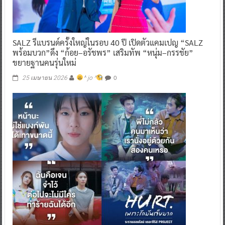
SALZ รีแบรนด์ครั้งใหญ่ในรอบ 40 ปี เปิดตัวแคมเปญ “SALZ
พร้อมบวก”ดึง “ก้อย–อรัชพร” เสริมทัพ “หนุ่ม–กรรชัย”
ขยายฐานคนรุ่นใหม่
0
25 เมษายน 2026
^ jo ^