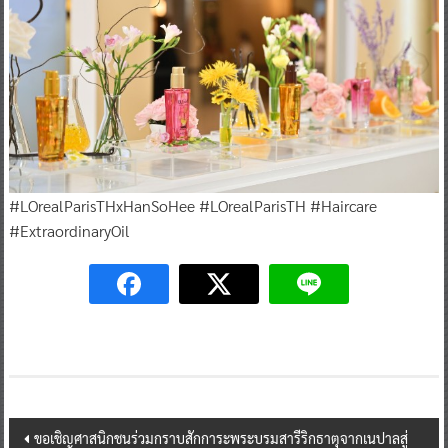
#LOrealParisTHxHanSoHee ​#LOrealParisTH #Haircare
#ExtraordinaryOil
Post
ขอเชิญศาสนิกชนร่วมกราบสักการะพระบรมสารีริกธาตุจากเนปาลสู่