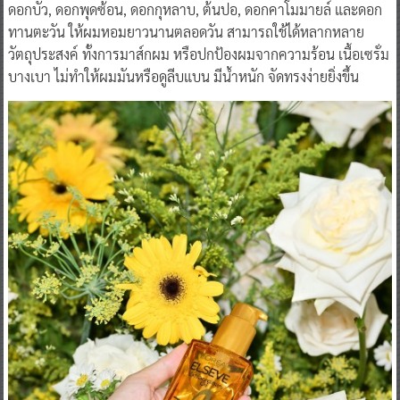
ดอกบัว, ดอกพุดซ้อน, ดอกกุหลาบ, ต้นปอ, ดอกคาโมมายล์ และดอก
ทานตะวัน ให้ผมหอมยาวนานตลอดวัน สามารถใช้ได้หลากหลาย
วัตถุประสงค์ ทั้งการมาส์กผม หรือปกป้องผมจากความร้อน เนื้อเซรั่ม
บางเบา ไม่ทำให้ผมมันหรือดูลีบแบน มีน้ำหนัก จัดทรงง่ายยิ่งขึ้น