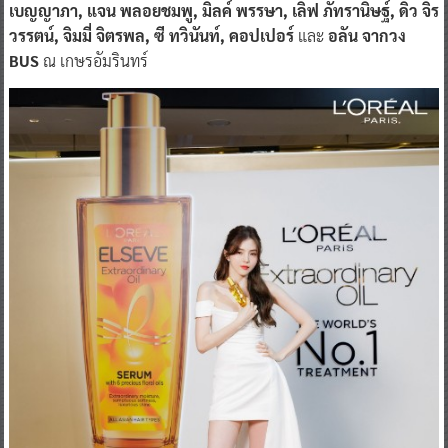
เบญญาภา, แจน พลอยชมพู, มิลค์ พรรษา, เลิฟ ภัทรานิษฐ์, ดิว จิร
วรรตน์, จิมมี่ จิตรพล, ซี ทวินันท์, คอปเปอร์
และ
อลัน จากวง
BUS
ณ เกษรอัมรินทร์