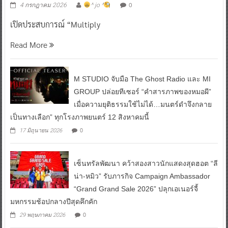
0
4 กรกฎาคม 2026
^ jo ^
เปิดประสบการณ์ “Multiply
Read More
M STUDIO จับมือ The Ghost Radio และ MI
GROUP ปล่อยทีเซอร์ “คำสารภาพของหมอผี”
เมื่อความยุติธรรมใช้ไม่ได้…มนตร์ดำจึงกลาย
เป็นทางเลือก” ทุกโรงภาพยนตร์ 12 สิงหาคมนี้
0
17 มิถุนายน 2026
เซ็นทรัลพัฒนา คว้าสองสาวนักแสดงสุดฮอต “ลี
น่า-หมิว” รับภารกิจ Campaign Ambassador
“Grand Grand Sale 2026” ปลุกเอเนอร์จี้
มหกรรมช้อปกลางปีสุดคึกคัก
0
29 พฤษภาคม 2026