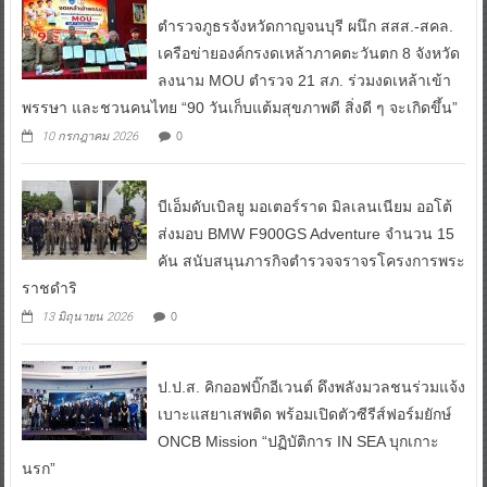
ตำรวจภูธรจังหวัดกาญจนบุรี ผนึก สสส.-สคล.
เครือข่ายองค์กรงดเหล้าภาคตะวันตก 8 จังหวัด
ลงนาม MOU ตำรวจ 21 สภ. ร่วมงดเหล้าเข้า
พรรษา และชวนคนไทย “90 วันเก็บแต้มสุขภาพดี สิ่งดี ๆ จะเกิดขึ้น”
0
10 กรกฎาคม 2026
บีเอ็มดับเบิลยู มอเตอร์ราด มิลเลนเนียม ออโต้
ส่งมอบ BMW F900GS Adventure จำนวน 15
คัน สนับสนุนภารกิจตำรวจจราจรโครงการพระ
ราชดำริ
0
13 มิถุนายน 2026
ป.ป.ส. คิกออฟบิ๊กอีเวนต์ ดึงพลังมวลชนร่วมแจ้ง
เบาะแสยาเสพติด พร้อมเปิดตัวซีรีส์ฟอร์มยักษ์
ONCB Mission “ปฏิบัติการ IN SEA บุกเกาะ
นรก”