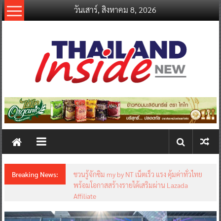
Skip
วันเสาร์, สิงหาคม 8, 2026
to
content
thailandinsidenew.com
Thailand
Inside
New
Breaking News:
ชวนรู้จักซิม my by NT เน็ตเร็ว แรง คุ้มค่าทั่วไทย
พร้อมโอกาสสร้างรายได้เสริมผ่าน Lazada
Affiliate