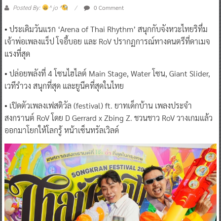
0 Comment
Posted By:
^ jo ^
• ประเดิมวันแรก ‘Arena of Thai Rhythm’ สนุกกับจังหวะไทยริทึ่ม
เจ้าพ่อเพลงแร็ป โจอี้บอย และ RoV ปรากฏการณ์ทางดนตรีที่ดาเมจ
แรงที่สุด
• ปล่อยพลังที่ 4 โซนไฮไลต์ Main Stage, Water โซน, Giant Slider,
เวทีรำวง สนุกที่สุด และยูนีคที่สุดในไทย
• เปิดตัวเพลงเฟสติวัล (festival) ft. ยาทเด็กบ้าน เพลงประจำ
สงกรานต์ RoV โดย D Gerrard x Zbing Z. ชวนชาว RoV วางเกมแล้ว
ออกมาโยกให้โลกรู้ หน้าเซ็นทรัลเวิลด์