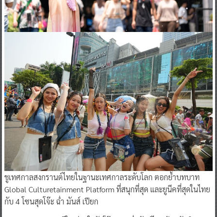
ชูเทศกาลสงกรานต์ไทยในฐานะเทศกาลระดับโลก ตอกย้ำบทบาท
Global Culturetainment Platform ที่สนุกที่สุด และยูนีคที่สุดในไทย
กับ 4 โซนสุดโจ๊ะ ฉ่ำ มันส์ เปียก