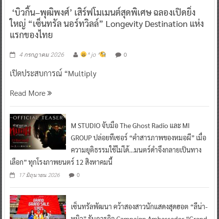
‘บิวกิ้น–พุฒิพงศ์’ เสิร์ฟโมเมนต์สุดพิเศษ ฉลองเปิดยิ่ง
ใหญ่ “เซ็นทรัล นอร์ทวิลล์” Longevity Destination แห่ง
แรกของไทย
0
4 กรกฎาคม 2026
^ jo ^
เปิดประสบการณ์ “Multiply
Read More
M STUDIO จับมือ The Ghost Radio และ MI
GROUP ปล่อยทีเซอร์ “คำสารภาพของหมอผี” เมื่อ
ความยุติธรรมใช้ไม่ได้…มนตร์ดำจึงกลายเป็นทาง
เลือก” ทุกโรงภาพยนตร์ 12 สิงหาคมนี้
0
17 มิถุนายน 2026
เซ็นทรัลพัฒนา คว้าสองสาวนักแสดงสุดฮอต “ลีน่า-
หมิว” รับภารกิจ Campaign Ambassador “Grand