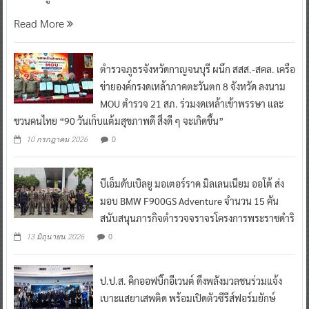
Read More
ตำรวจภูธรจังหวัดกาญจนบุรี ผนึก สสส.-สคล. เครือ
ข่ายองค์กรงดเหล้าภาคตะวันตก 8 จังหวัด ลงนาม
MOU ตำรวจ 21 สภ. ร่วมงดเหล้าเข้าพรรษา และ
ชวนคนไทย “90 วันเก็บแต้มสุขภาพดี สิ่งดี ๆ จะเกิดขึ้น”
0
10 กรกฎาคม 2026
บีเอ็มดับเบิลยู มอเตอร์ราด มิลเลนเนียม ออโต้ ส่ง
มอบ BMW F900GS Adventure จำนวน 15 คัน
สนับสนุนภารกิจตำรวจจราจรโครงการพระราชดำริ
0
13 มิถุนายน 2026
ป.ป.ส. คิกออฟบิ๊กอีเวนต์ ดึงพลังมวลชนร่วมแจ้ง
เบาะแสยาเสพติด พร้อมเปิดตัวซีรีส์ฟอร์มยักษ์