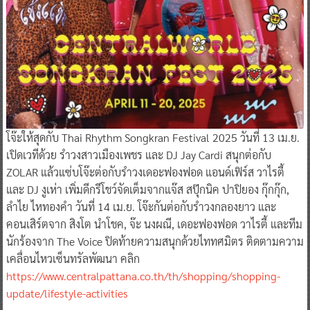
โจ๊ะให้สุดกับ Thai Rhythm Songkran Festival 2025 วันที่ 13 เม.ย.
เปิดเวทีด้วย รำวงสาวเมืองเพชร และ DJ Jay Cardi สนุกต่อกับ
ZOLAR แล้วแซ่บโจ๊ะต่อกับรำวงเดอะฟองฟอด แอนด์เฟิร์ส วาไรตี้
และ DJ งูเห่า เพิ่มดีกรีโชว์จัดเต็มจากแจ๊ส สปุ๊กนิค ปาปิยอง กุ๊กกุ๊ก,
ลำไย ไหทองคำ วันที่ 14 เม.ย. โจ๊ะกันต่อกับรำวงกลองยาว และ
คอนเสิร์ตจาก สิงโต นำโชค, จ๊ะ นงผณี, เดอะฟองฟอด วาไรตี้ และทีม
นักร้องจาก The Voice ปิดท้ายความสนุกด้วยไททศมิตร ติดตามความ
เคลื่อนไหวเซ็นทรัลพัฒนา คลิก
https://www.centralpattana.co.th/th/shopping/shopping-
update/lifestyle-activities