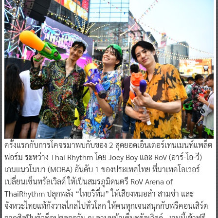
ครั้งแรกกับการโคจรมาพบกับของ 2 สุดยอดเอ็นเตอร์เทนเมนท์แพล็ต
ฟอร์ม ระหว่าง Thai Rhythm โดย Joey Boy และ RoV (อาร์-โอ-วี)
เกมแนวโมบา (MOBA) อันดับ 1 ของประเทศไทย ที่มาเทคโอเวอร์
เปลี่ยนเซ็นทรัลเวิลด์ ให้เป็นสมรภูมิดนตรี RoV Arena of
ThaiRhythm ปลุกพลัง “ไทยริทึ่ม” ให้เสียงหมอลำ สามช่า และ
จังหวะไทยแท้กังวาลไกลไปทั่วโลก ให้คนทุกเจนสนุกกับฟรีคอนเสิร์ต
จากศิลปินตัวท็อปตลอดวัน ณ ลานหน้าเซ็นทรัลเวิลด์…งานนี้เข้าฟรี