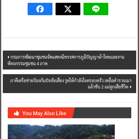
Post
กรมการพัฒนาชุมชนจัดแสดงนิทรรศการภูมิปัญญาผ้าไทยและงาน
หัตถกรรมชุมชน 4 ภาค
navigation
ภาคีเครือข่ายป้องกันปัจจัยเสี่ยง รุดให้กำลังใจครอบครัว เหยื่อตำรวจเมา
แล้วขับ 2 แม่ลูกเสียชีวิต
You May Also Like