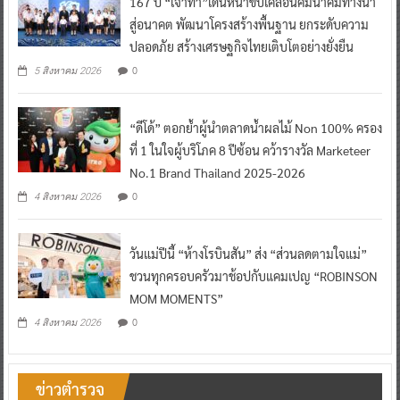
167 ปี “เจ้าท่า”เดินหน้าขับเคลื่อนคมนาคมทางน้ำ
สู่อนาคต พัฒนาโครงสร้างพื้นฐาน ยกระดับความ
ปลอดภัย สร้างเศรษฐกิจไทยเติบโตอย่างยั่งยืน
0
5 สิงหาคม 2026
“ดีโด้” ตอกย้ำผู้นำตลาดน้ำผลไม้ Non 100% ครอง
ที่ 1 ในใจผู้บริโภค 8 ปีซ้อน คว้ารางวัล Marketeer
No.1 Brand Thailand 2025-2026
0
4 สิงหาคม 2026
วันแม่ปีนี้ “ห้างโรบินสัน” ส่ง “ส่วนลดตามใจแม่”
ชวนทุกครอบครัวมาช้อปกับแคมเปญ “ROBINSON
MOM MOMENTS”
0
4 สิงหาคม 2026
ข่าวตำรวจ