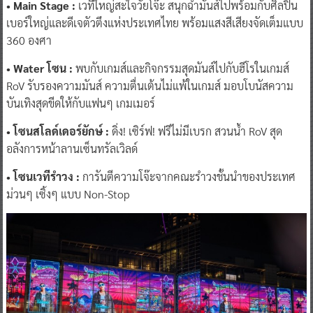
• Main Stage :
เวทีใหญ่สะใจวัยโจ๊ะ สนุกฉ่ำมันส์ไปพร้อมกับศิลปิน
เบอร์ใหญ่และดีเจตัวตึงแห่งประเทศไทย พร้อมแสงสีเสียงจัดเต็มแบบ
360 องศา
• Water โซน :
พบกับเกมส์และกิจกรรมสุดมันส์ไปกับฮีโรในเกมส์
RoV รับรองความมันส์ ความตื่นเต้นไม่แพ้ในเกมส์ มอบโบนัสความ
บันเทิงสุดขีดให้กับแฟนๆ เกมเมอร์
• โซนสโลด์เดอร์ยักษ์ :
ดิ่ง! เซิร์ฟ! ฟรีไม่มีเบรก สวนน้ำ RoV สุด
อลังการหน้าลานเซ็นทรัลเวิลด์
• โซนเวทีรำวง :
การันตีความโจ๊ะจากคณะรำวงชั้นนำของประเทศ
ม่วนๆ เซิ้งๆ แบบ Non-Stop