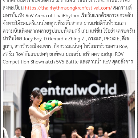
ลงทะเบียน
https://thairhythmsongkranfestival.com/
สงกรานต์
มหาบันเทิง RoV Arena of ThaiRhythm เริ่มวันแรกด้วยการยกระดับ
จังหวะโจ๊ะดนตรีแบบไทยสู่เวทีระดับสากล ผ่านเฟสติวัลที่รวมเอา
ความบันเทิงหลากหลายรูปแบบทั้งดนตรี เกม แฟชั่น ไว้อย่างครบครัน
นำทีมโดย Joey Boy, D Gerrard x Zbing Z., กระแต, PROXIE, ดีเจ
งูเห่า, สาวรำวงเมืองเพชร, กิจกรรมแน่นๆ โชว์แมทช์รวมดาว RoV,
สตรีม RoV กันแบบสดๆ ยกทัพเกมเมอร์มาสร้างความสนุก ROV
Competition Showmatch 5V5 Battle และสวนน้ำ RoV สุดอลังการ