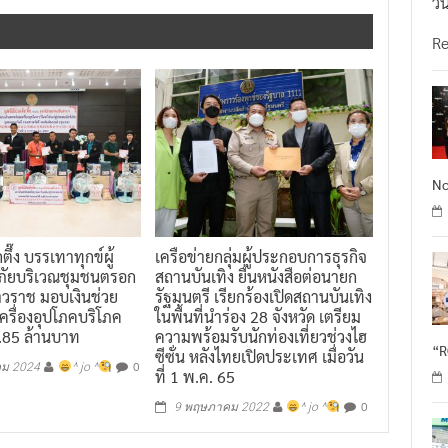
วั
R
No
กตึ๊ง บรรเทาทุกข์ผู้
เครือข่ายกลุ่มผู้ประกอบการธุรกิจ
ภัยบริเวณชุมชนตรอก
สถานบันเทิง ยื่นหนังสือต่อนายก
ยาวราช มอบเงินช่วย
รัฐมนตรี เรียกร้องเปิดสถานบันเทิง
ครื่องอุปโภคบริโภค
ในพื้นที่นำร่อง 28 จังหวัด เตรียม
1.85 ล้านบาท
ความพร้อมรับนักท่องเที่ยวช่วงไฮ
“
ซีซั่น หลังไทยเปิดประเทศ เมื่อวัน
0
คม 2024
^ jo ^
ที่ 1 พ.ค. 65
0
9 พฤษภาคม 2022
^ jo ^