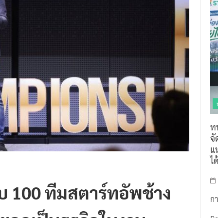
ท
จ
แน
ไ
 100 ทีมสตาร์ทอัพช้าง
กา