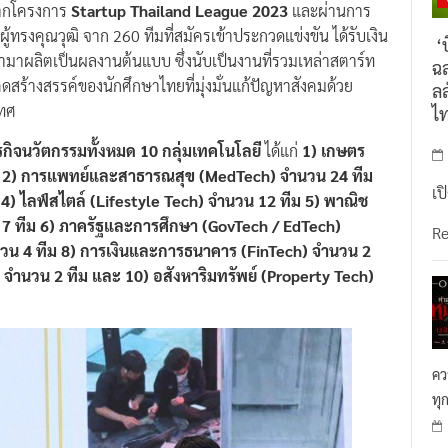
จากโครงการ
Startup Thailand League 2023
และผ่านการ
งคุณวุฒิ จาก 260 ทีมที่สมัครเข้าประกวดแข่งขัน ได้รับเงิน
‘บ
มาผลิตเป็นผลงานต้นแบบ ซึ่งนับเป็นงานที่รวมเหล่าสตาร์ท
ฉล
สร้างสรรค์ของนักศึกษาไทยที่มุ่งมั่นแก้ปัญหาสังคมด้วย
ลล
เทศ
ไ
กิจนวัตกรรมทั้งหมด 10 กลุ่มเทคโนโลยี
ได้แก่
1) เกษตร
 2) การแพทย์และสาธารณสุข (MedTech) จำนวน 24 ทีม
เป
4) ไลฟ์สไตล์ (Lifestyle Tech) จำนวน 12 ทีม 5) พาณิช
น 7 ทีม 6) ภาครัฐและการศึกษา (GovTech / EdTech)
R
ำนวน 4 ทีม 8) การเงินและการธนาคาร (FinTech) จำนวน 2
จำนวน 2 ทีม และ 10) อสังหาริมทรัพย์ (Property Tech)
คว
ทุ