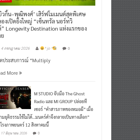
ิวกิ้น–พุฒิพงศ์’ เสิร์ฟโมเมนต์สุดพิเศษ
องเปิดยิ่งใหญ่ “เซ็นทรัล นอร์ทวิ
์” Longevity Destination แห่งแรกของ
ทย
0
4 กรกฎาคม 2026
^ jo ^
ิดประสบการณ์ “Multiply
ead More
M STUDIO จับมือ The Ghost
Radio และ MI GROUP ปล่อยที
เซอร์ “คำสารภาพของหมอผี” เมื่อ
ามยุติธรรมใช้ไม่ได้…มนตร์ดำจึงกลายเป็นทางเลือก”
กโรงภาพยนตร์ 12 สิงหาคมนี้
0
17 มิถุนายน 2026