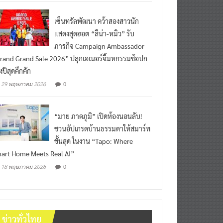
เซ็นทรัลพัฒนา คว้าสองสาวนัก
แสดงสุดฮอต “ลีน่า-หมิว” รับ
ภารกิจ Campaign Ambassador
rand Grand Sale 2026” ปลุกเอเนอร์จี้มหกรรมช้อปก
งปีสุดคึกคัก
0
29 พฤษภาคม 2026
“มาย ภาคภูมิ” เปิดห้องนอนลับ!
ชวนอัปเกรดบ้านธรรมดาให้สมาร์ท
ขั้นสุด ในงาน “Tapo: Where
art Home Meets Real AI”
0
18 พฤษภาคม 2026
ข่าวทั่วไทย