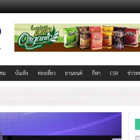
วชน
บันเทิง
ท่องเที่ยว
ยานยนต์
กีฬา
CSR
ข่าวท
AL 2026 ผนึก Bio+HealthTech INTERNATIONAL และ FutureCHEM 
และสุขภาพ ยกระดับไทยสู่ศูนย์กลางอาเซียน