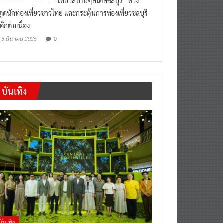
“เที่ยวสบายๆสไตล์ชลบุรี” หวัง
งดูดนักท่องเที่ยวชาวไทย และกระตุ้นการท่องเที่ยวชลบุรี
คักต่อเนื่อง
0
5 มีนาคม 2026
บันเทิง
บันเทิง