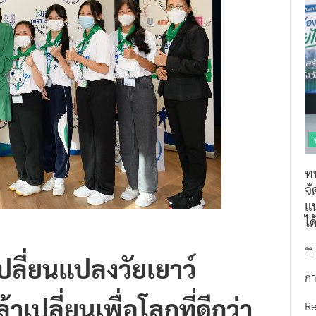
ท
จ
แน
ไ
ปลี่ยนแปลงวัยเยาว์
กา