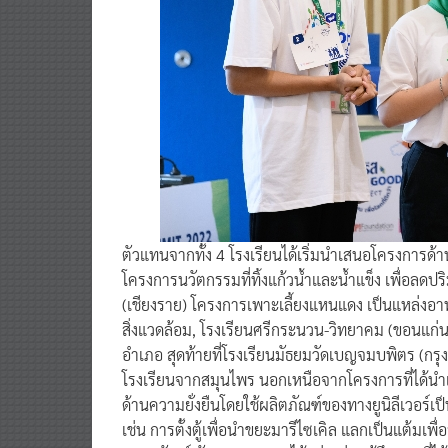
ตัวแทนจากทั้ง 4 โรงเรียนได้เริ่มนำเสนอโครงการด้าน
โครงการนวัตกรรมที่ทิ้งแก้วน้ำและน้ำแข็ง เพื่อลดป
(เชียงราย) โครงการเพาะเลี้ยงแหนแดง เป็นแหล่งอาหา
สิ่งแวดล้อม, โรงเรียนศรีกระนวน-วิทยาคม (ขอนแก
อำเภอ สุดท้ายที่โรงเรียนมัธยมวัดเบญจมบพิตร (กร
โรงเรียนจากสมุนไพร นอกเหนือจากโครงการที่ได้นำเสน
ด้านความยั่งยืนโดยใช้ผลิตภัณฑ์ของทางยูนิลีเวอร์เ
เช่น การตั้งตู้เพื่อนำขยะมารีไซเคิล แลกเป็นแต้มเ