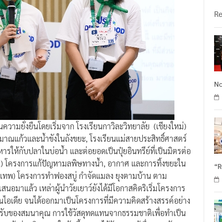
วั
R
No
ความยั่งยืนโดยเริ่มจาก โรงเรียนกาวิละวิทยาลัย (เชียงใหม่)
ริมาณแก้วและน้ำขังในถังขยะ, โรงเรียนแม่สายประสิทธิ์ศาสตร์
รให้กับปลาในบ่อน้ำ และต่อยอดเป็นปุ๋ยอินทรีย์ที่เป็นมิตรต่อ
่น) โครงการแก้ปัญหามลพิษทางน้ำ, อากาศ และการทิ้งขยะใน
“
ุงเทพ) โครงการทำฟองสบู่ กำจัดแมลง ยุงตามบ้าน ตาม
อมาแล้ว เหล่าผู้นำวัยเยาว์ยังได้มีโอกาสคิดริเริ่มโครงการ
ป็นไอเดีย จนได้ออกมาเป็นโครงการที่มีความคิดสร้างสรรค์อย่าง
พื่อรับของสมนาคุณ การใช้วัสดุทดแทนจากธรรมชาติเพื่อทำเป็น