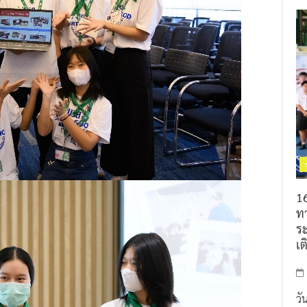
16
ท
ร
เต