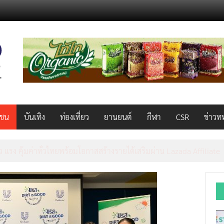
วชน
บันเทิง
ท่องเที่ยว
ยานยนต์
กีฬา
CSR
ข่าวท
AL 2026 ผนึก Bio+HealthTech INTERNATIONAL และ FutureCHEM 
และสุขภาพ ยกระดับไทยสู่ศูนย์กลางอาเซียน