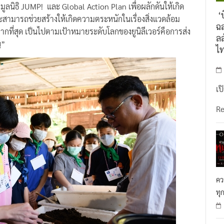
ติที่อยากมุ่งมั่นพัฒนาเยาวชนให้ กล้าคิด กล้าแสดงออก ผ่าน
 มูลนิธิ JUMP! และ Global Action Plan เพื่อผลักดันให้เกิด
‘บ
สามารถช่วยสร้างให้เกิดความตระหนักในเรื่องสิ่งแวดล้อม
ฉล
มากที่สุด เป็นไปตามเป้าหมายระดับโลกของยูนิลีเวอร์คือการส่ง
ลล
ญ”
ไ
เป
R
คว
ทุ