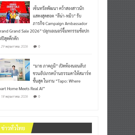
เซ็นทรัลพัฒนา คว้าสองสาวนัก
แสดงสุดฮอต “ลีน่า-หมิว” รับ
ภารกิจ Campaign Ambassador
rand Grand Sale 2026” ปลุกเอเนอร์จี้มหกรรมช้อปก
งปีสุดคึกคัก
0
29 พฤษภาคม 2026
“มาย ภาคภูมิ” เปิดห้องนอนลับ!
ชวนอัปเกรดบ้านธรรมดาให้สมาร์ท
ขั้นสุด ในงาน “Tapo: Where
art Home Meets Real AI”
0
18 พฤษภาคม 2026
ข่าวทั่วไทย