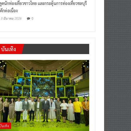
“เที่ยวสบายๆสไตล์ชลบุรี” หวัง
งดูดนักท่องเที่ยวชาวไทย และกระตุ้นการท่องเที่ยวชลบุรี
คักต่อเนื่อง
0
5 มีนาคม 2026
บันเทิง
บันเทิง