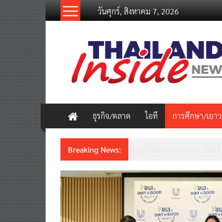
Skip
วันศุกร์, สิงหาคม 7, 2026
to
content
thailandinsidenew.com
Thailand
Inside
New
ธุรกิจ/ตลาด
ไอที
การศึกษา/เยา
Breaking News:
Thailand LAB INTERNATION
เคลื่อนนวัตกรรมวิทยาศาสตร์