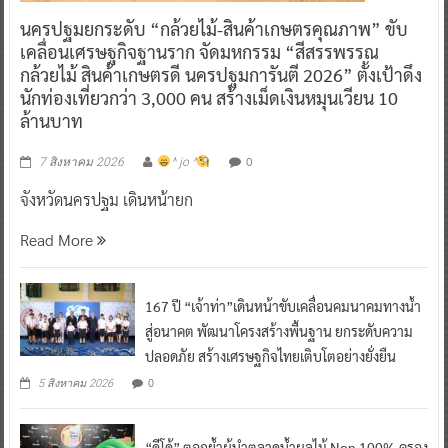
นครปฐมยกระดับ “กล้วยไม้-สินค้าเกษตรคุณภาพ” ขับ
เคลื่อนเศรษฐกิจฐานราก จัดมหกรรม “สีสรรพรรณ
กล้วยไม้ สินค้าเกษตรดี นครปฐมการันตี 2026” ตั้งเป้าดึง
นักท่องเที่ยวกว่า 3,000 คน สร้างเม็ดเงินหมุนเวียน 10
ล้านบาท
0
7 สิงหาคม 2026
^ jo ^
จังหวัดนครปฐม เดินหน้ายก
Read More
167 ปี “เจ้าท่า”เดินหน้าขับเคลื่อนคมนาคมทางน้ำ
สู่อนาคต พัฒนาโครงสร้างพื้นฐาน ยกระดับความ
ปลอดภัย สร้างเศรษฐกิจไทยเติบโตอย่างยั่งยืน
0
5 สิงหาคม 2026
“ดีโด้” ตอกย้ำผู้นำตลาดน้ำผลไม้ Non 100% ครอง