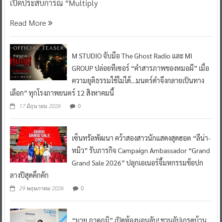
เปิดประสบการณ์ “Multiply
Read More
M STUDIO จับมือ The Ghost Radio และ MI
GROUP ปล่อยทีเซอร์ “คำสารภาพของหมอผี” เมื่อ
ความยุติธรรมใช้ไม่ได้…มนตร์ดำจึงกลายเป็นทาง
เลือก” ทุกโรงภาพยนตร์ 12 สิงหาคมนี้
0
17 มิถุนายน 2026
เซ็นทรัลพัฒนา คว้าสองสาวนักแสดงสุดฮอต “ลีน่า-
หมิว” รับภารกิจ Campaign Ambassador “Grand
Grand Sale 2026” ปลุกเอเนอร์จี้มหกรรมช้อปก
ลางปีสุดคึกคัก
0
29 พฤษภาคม 2026
“มาย ภาคภูมิ” เปิดห้องนอนลับ! ชวนอัปเกรดบ้าน