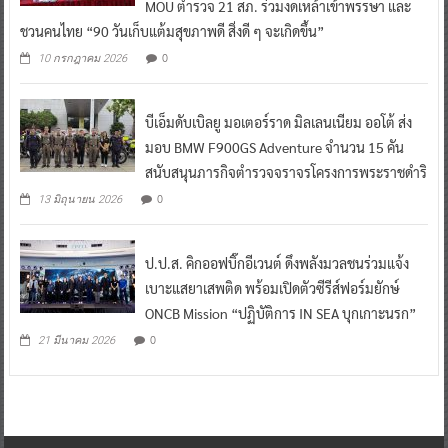
MOU ตำรวจ 21 สภ. ร่วมงดเหล้าเข้าพรรษา และ
ชวนคนไทย “90 วันเก็บแต้มสุขภาพดี สิ่งดี ๆ จะเกิดขึ้น”
0
10 กรกฎาคม 2026
บีเอ็มดับเบิลยู มอเตอร์ราด มิลเลนเนียม ออโต้ ส่ง
มอบ BMW F900GS Adventure จำนวน 15 คัน
สนับสนุนภารกิจตำรวจจราจรโครงการพระราชดำริ
0
13 มิถุนายน 2026
ป.ป.ส. คิกออฟบิ๊กอีเวนต์ ดึงพลังมวลชนร่วมแจ้ง
เบาะแสยาเสพติด พร้อมเปิดตัวซีรีส์ฟอร์มยักษ์
ONCB Mission “ปฏิบัติการ IN SEA บุกเกาะนรก”
0
21 มีนาคม 2026