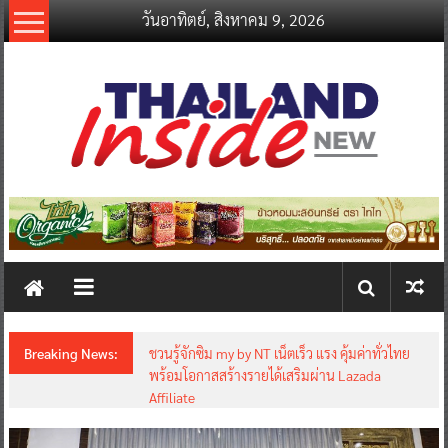
Skip
วันอาทิตย์, สิงหาคม 9, 2026
to
content
thailandinsidenew.com
Thailand
Inside
New
Breaking News:
ชวนรู้จักซิม my by NT เน็ตเร็ว แรง คุ้มค่าทั่วไทย
พร้อมโอกาสสร้างรายได้เสริมผ่าน Lazada
Affiliate