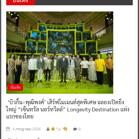
บันเทิง
‘บิวกิ้น–พุฒิพงศ์’ เสิร์ฟโมเมนต์สุดพิเศษ ฉลองเปิดยิ่ง
ใหญ่ “เซ็นทรัล นอร์ทวิลล์” Longevity Destination แห่ง
แรกของไทย
0
4 กรกฎาคม 2026
^ jo ^