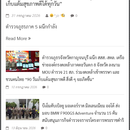
เก็บแต้มสุขภาพดีได้ทุกวัน”
0
31 กรกฎาคม 2026
^ jo ^
ตำรวจภูธรภาค 5 ผนึกกำลัง
Read More
ตำรวจภูธรจังหวัดกาญจนบุรี ผนึก สสส.-สคล. เครือ
ข่ายองค์กรงดเหล้าภาคตะวันตก 8 จังหวัด ลงนาม
MOU ตำรวจ 21 สภ. ร่วมงดเหล้าเข้าพรรษา และ
ชวนคนไทย “90 วันเก็บแต้มสุขภาพดี สิ่งดี ๆ จะเกิดขึ้น”
0
10 กรกฎาคม 2026
บีเอ็มดับเบิลยู มอเตอร์ราด มิลเลนเนียม ออโต้ ส่ง
มอบ BMW F900GS Adventure จำนวน 15 คัน
สนับสนุนภารกิจตำรวจจราจรโครงการพระราชดำริ
0
13 มิถุนายน 2026