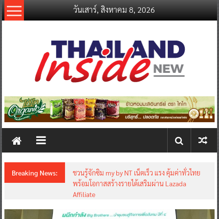
Skip
วันเสาร์, สิงหาคม 8, 2026
to
content
thailandinsidenew.com
Thailand
Inside
New
Breaking News:
ชวนรู้จักซิม my by NT เน็ตเร็ว แรง คุ้มค่าทั่วไทย
พร้อมโอกาสสร้างรายได้เสริมผ่าน Lazada
Affiliate