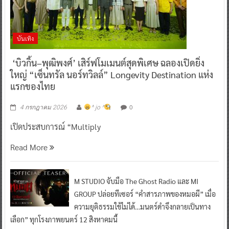
บันเทิง
‘บิวกิ้น–พุฒิพงศ์’ เสิร์ฟโมเมนต์สุดพิเศษ ฉลองเปิดยิ่ง
ใหญ่ “เซ็นทรัล นอร์ทวิลล์” Longevity Destination แห่ง
แรกของไทย
0
4 กรกฎาคม 2026
^ jo ^
เปิดประสบการณ์ “Multiply
Read More
M STUDIO จับมือ The Ghost Radio และ MI
GROUP ปล่อยทีเซอร์ “คำสารภาพของหมอผี” เมื่อ
ความยุติธรรมใช้ไม่ได้…มนตร์ดำจึงกลายเป็นทาง
เลือก” ทุกโรงภาพยนตร์ 12 สิงหาคมนี้