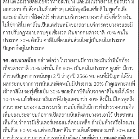
คน แต่ไม่มีรายละเอียดว่าทำอะไรบ้าง และแม้ในรายงานยอมรับว่า มี
ผลกระทบกับสังคมในด้านต่างๆ แต่มักพูดถึงแต่ข้อดี ไม่พูดข้อเสีย
และอย่าลืมว่า ที่สิงคโปร์ ทำสถานบริการครบวงจรสำเร็จที่สร้างเงิน
ไม่ใช่คาสิโน คาสิโนเป็นแค่ส่วนหนึ่งของสถานบริการครบวงจรและมี
การปรับกฎหมายควบคุมเข้มงวด เงินจากคนต่างชาติ 70% คนใน
ประเทศ 30% ดังนั้น คาสิโนที่คนเล่นส่วนใหญ่เป็นคนในประเทศ
ปัญหาก็อยู่ในประเทศ
รศ. ดร.นวลน้อย
กล่าวต่อว่า ในรายงานมีการประเมินว่ามีนักท้อง
เที่ยวต่างชาติ 20% เท่านั้น อีก 80% เป็นคนในประเทศ ศูนย์ฯ มีการ
สำรวจปัญหาการพนันทุก 2 ปี ล่าสุดปี 2566 พบ คนที่มีปัญหาได้รับ
ผลกระทบจากการพนันและติดพนันมีประมาณ 20% ถ้าดูเฉพาะคนที่
เข้าคาสิโน จะพุ่งขึ้นเป็น 30% ขณะที่ภาษีที่เก็บจากคาสิโนจะได้เพียง
10-15% แล้วต้องเอาเงินภาษีไปดูแลคนกว่า 30% สิ่งนี้ไม่มีใครพูดถึง
ส่วนรายงานของคณะกรรมาธิการฉบับที่แล้วมีการทำสำรวจความคิด
เห็นของประชาชนต่อการเปิดสถานบันเทิงครบวงจรเอาไว้ ประชาชน
เห็นด้วยว่าควรมีเอ็นเตอร์เทนมเนต์คอมเพล็ก ถ้าเป็นห้างหรือโรงแรม
เห็นด้วย 80-90% แต่พอเป็นคาสิโนการเห็นด้วยตกลงมาที่ 30% และ
การสำรวจสถานการณ์การพนันในสังคมไทยที่ผ่านมาของศูนย์ศึกษา