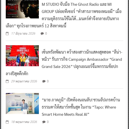
M STUDIO จับมือ The Ghost Radio และ MI
GROUP ปล่อยทีเซอร์ “คำสารภาพของหมอผี” เมื่อ
ความยุติธรรมใช้ไม่ได้…มนตร์ดำจึงกลายเป็นทาง
เลือก” ทุกโรงภาพยนตร์ 12 สิงหาคมนี้
0
17 มิถุนายน 2026
เซ็นทรัลพัฒนา คว้าสองสาวนักแสดงสุดฮอต “ลีน่า-
หมิว” รับภารกิจ Campaign Ambassador “Grand
Grand Sale 2026” ปลุกเอเนอร์จี้มหกรรมช้อปก
ลางปีสุดคึกคัก
0
29 พฤษภาคม 2026
“มาย ภาคภูมิ” เปิดห้องนอนลับ! ชวนอัปเกรดบ้าน
ธรรมดาให้สมาร์ทขั้นสุด ในงาน “Tapo: Where
Smart Home Meets Real AI”
0
18 พฤษภาคม 2026