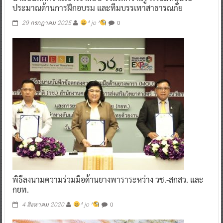
ประมาณด้านการฝึกอบรม และทีมบรรเทาสาธารณภัย
0
29 กรกฎาคม 2025
^ jo ^
พิธีลงนามความร่วมมือด้านยางพาราระหว่าง วช.-สกสว. และ
กยท.
0
4 สิงหาคม 2020
^ jo ^