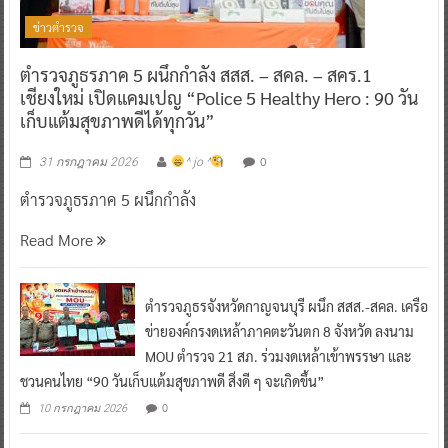
ข่าวตำรวจ
ตำรวจภูธรภาค 5 ผนึกกำลัง สสส. – สคล. – สคร.1
เชียงใหม่ เปิดแคมเปญ “Police 5 Healthy Hero : 90 วัน
เก็บแต้มสุขภาพดีได้ทุกวัน”
0
31 กรกฎาคม 2026
^ jo ^
ตำรวจภูธรภาค 5 ผนึกกำลัง
Read More
ตำรวจภูธรจังหวัดกาญจนบุรี ผนึก สสส.-สคล. เครือ
ข่ายองค์กรงดเหล้าภาคตะวันตก 8 จังหวัด ลงนาม
MOU ตำรวจ 21 สภ. ร่วมงดเหล้าเข้าพรรษา และ
ชวนคนไทย “90 วันเก็บแต้มสุขภาพดี สิ่งดี ๆ จะเกิดขึ้น”
0
10 กรกฎาคม 2026