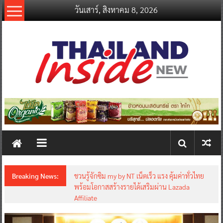
Skip
วันเสาร์, สิงหาคม 8, 2026
to
content
thailandinsidenew.com
Thailand
Inside
New
Breaking News:
ชวนรู้จักซิม my by NT เน็ตเร็ว แรง คุ้มค่าทั่วไทย
พร้อมโอกาสสร้างรายได้เสริมผ่าน Lazada
Affiliate