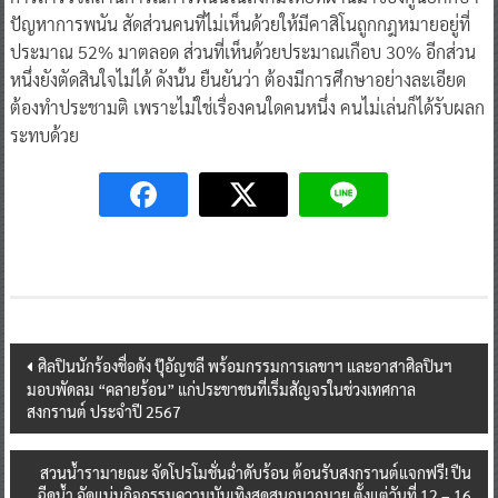
ปัญหาการพนัน สัดส่วนคนที่ไม่เห็นด้วยให้มีคาสิโนถูกกฎหมายอยู่ที่
ประมาณ 52% มาตลอด ส่วนที่เห็นด้วยประมาณเกือบ 30% อีกส่วน
หนึ่งยังตัดสินใจไม่ได้ ดังนั้น ยืนยันว่า ต้องมีการศึกษาอย่างละเอียด
ต้องทำประชามติ เพราะไม่ใช่เรื่องคนใดคนหนึ่ง คนไม่เล่นก็ได้รับผลก
ระทบด้วย
Post
ศิลปินนักร้องชื่อดัง ปุ๊อัญชลี พร้อมกรรมการเลขาฯ และอาสาศิลปินฯ
มอบพัดลม “คลายร้อน” แก่ประขาชนที่เริ่มสัญจรในช่วงเทศกาล
navigation
สงกรานต์ ประจำปี 2567
สวนน้ำรามายณะ จัดโปรโมชั่นฉ่ำดับร้อน ต้อนรับสงกรานต์แจกฟรี! ปืน
ฉีดน้ำ อัดแน่นกิจกรรมความบันเทิงสุดสนุกมากมาย ตั้งแต่วันที่ 12 – 16