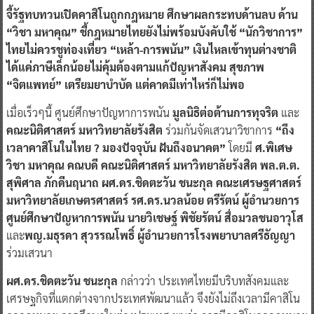
จี้รัฐทบทวนเปิดคาสิโนถูกกฎหมาย ศึกษาผลกระทบด้านลบ ด้าน
“วิชา มหาคุณ” ชี้กฎหมายไทยยังไม่พร้อมบังคับใช้ “นักวิชาการ”
ไทยไม่ควรชูท่องเที่ยว “เหล้า-การพนัน” เงินไหลเข้าทุนต่างชาติ
ได้แค่ภาษีเล็กน้อยไม่คุ้มต้องตามแก้ปัญหาสังคม สุขภาพ
“จิตแพทย์” เตรียมยาบำบัด แต่คาดมีเท่าไหร่ก็ไม่พอ
เมื่อเร็วๆนี้ ศูนย์ศึกษาปัญหาการพนัน
มูลนิธิต่อต้านการทุจริต
และ
คณะนิติศาสตร์ มหาวิทยาลัยรังสิต
ร่วมกันจัดเสวนาวิชาการ
“ถึง
เวลาคาสิโนในไทย ? มองปัจจุบัน ฝันถึงอนาคต”
โดยมี
ศ.พิเศษ
วิชา มหาคุณ คณบดี คณะนิติศาสตร์ มหาวิทยาลัยรังสิต พล.ต.ต.
สุพิศาล ภักดีนฤนาถ ผศ.ดร.ชิดตะวัน ชนะกุล คณะเศรษฐศาสตร์
มหาวิทยาลัยเกษตรศาสตร์ รศ.ดร.นวลน้อย ตรีรัตน์ ผู้อำนวยการ
ศูนย์ศึกษาปัญหาการพนัน นายวิเชษฐ์ พิชัยรัตน์ สื่อมวลชนอาวุโส
และ
พญ.มธุรดา สุวรรณโพธิ์ ผู้อำนวยการโรงพยาบาลศรีธัญญา
ร่วมเสวนา
ผศ.ดร.ชิดตะวัน ชนะกุล
กล่าวว่า ประเทศไทยมีบริบทสังคมและ
เศรษฐกิจที่แตกต่างจากประเทศพัฒนาแล้ว จึงยังไม่ถึงเวลามีคาสิโน