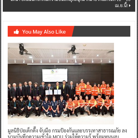
เม.ย.นี้!
You May Also Like
มูลนิธิป่อเต็กตึ๊ง จับมือ กรมป้องกันและบรรเทาสาธารณภัย ลง
นามบันทึกความเข้าใจ MOU ร่วมให้ความรู้ พร้อมหนุนงบ