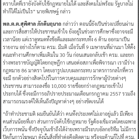
ตราบใดที่เรายังบังคับใช้กฎหมายไม่ได้ และสังคมไม่พร้อม รัฐบาลไม่
ทำก็ได้ไม่เป็นไร” นายพิเชษฐ์ กล่าว
พล.ต.ต.สุพิศาล ภักดีนฤนาถ
กล่าวว่า ตอนนี้ยังเป็นช่วงเปลี่ยนผ่าน
และการสื่อสารให้ประชาชนเข้าใจ ยังอยู่ในช่วงการศึกษาซึ่งอาจจะมี
เวลาน้อย แต่เราดูหมดทั้งข้อดีและผลกระทบทั้ง 6 ด้าน ออกมาเป็น
รายงาน อย่างไรก็ตาม ครม. มีมติ เมื่อวันที่ 9 เมษายนที่ผ่านมา ให้ตั้ง
คณะทำงานศึกษาเพิ่มเติมใน 30 วัน ก่อนเสนอกลับเข้า ครม. และยก
ร่างพระราชบัญญัติโดยกฤษฎีกา เสนอต่อสภาเพื่อพิจารณา เรามีร่าง
กฎหมาย 86 มาตรา โดยเอารูปแบบผลกระทบ มาตรการกลไกที่ควร
จะมี ยกตัวอย่างสิงคโปร์ในการควบคุมและการรักษาผู้ป่วยต่างๆ
ประชาชน สามารถลงชื่อ 10,000 รายชื่อยกร่างกฎหมายเข้าไป
ประกบได้ ซึ่งจะมีการอภิปรายประมาณเดือนกรกฎาคม 2557 รวมถึง
สามารถรณรงค์ให้เห็นถึงปัญหาต่างๆ อย่างชัดเจนได้
“ถ้าทำประชามติ ผมยืนยันได้ว่า คนทั้งประเทศไม่เอาอยู่แล้ว มีเพียง
คนส่วนน้อยที่เอา ส่วนการบังคับใช้กฎหมาย รัฐต้องเข้มงวดโดยเฉพาะ
เว็บการพนัน ซึ่งปัจจุบันเข้าถึงได้ง่ายเพราะมีระบบอัลกอริทึม ไม่มีการ
ปิดกั้นการโฆษณา ดังนั้นสิ่งที่ทำต่อคือติดตาม หรือจะค้านก็ไปที่ ครม.