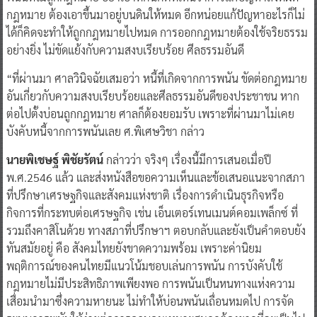
กฎหมาย ต้องเอาขึ้นมาอยู่บนดินให้หมด อีกหน่อยแก้ปัญหาอะไรก็ไม่
ได้ก็คิดจะทำให้ถูกกฎหมายไปหมด การออกกฎหมายต้องใช้จริยธรรม
อย่างยิ่ง ไม่ขัดแย้งกับความสงบเรียบร้อย ศีลธรรมอันดี
“ที่ผ่านมา ศาลวินิจฉัยเสมอว่า หนี้ที่เกิดจากการพนัน ขัดต่อกฎหมาย
อันเกี่ยวกับความสงบเรียบร้อยและศีลธรรมอันดีของประชาชน หาก
ต่อไปตั้งบ่อนถูกกฎหมาย ศาลก็ต้องยอมรับ เพราะที่ผ่านมาไม่เคย
บังคับหนี้จากการพนันเลย ศ.พิเศษวิชา กล่าว
นายพิเชษฐ์ พิชัยรัตน์
กล่าวว่า จริงๆ เรื่องนี้มีการเสนอเมื่อปี
พ.ศ.2546 แล้ว และส่งหนังสือขอความเห็นและข้อเสนอแนะจากสภา
ที่ปรึกษาเศรษฐกิจและสังคมแห่งชาติ เรื่องการดำเนินธุรกิจหรือ
กิจการที่กระทบต่อเศรษฐกิจ เช่น เอ็นเตอร์เทนเมนต์คอมเพล็กซ์ ที่
รวมถึงคาสิโนด้วย ทางสภาที่ปรึกษาฯ ตอบกลับและยังเป็นคำตอบยัง
ทันสมัยอยู่ คือ สังคมไทยยังขาดความพร้อม เพราะค่านิยม
พฤติการณ์ของคนไทยมีแนวโน้มชอบเล่นการพนัน การบังคับใช้
กฎหมายไม่มีประสิทธิภาพเพียงพอ การพนันเป็นหนทางแห่งความ
เสื่อมนำมาซึ่งความหายนะ ไม่ทำให้บ่อนพนันเถื่อนหมดไป การจัด