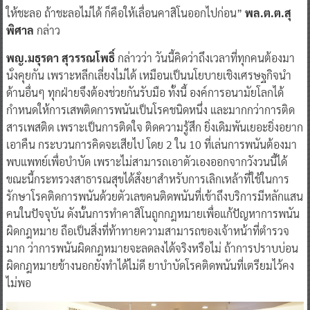
ให้ชะลอ ถ้าชะลอไม่ได้ ก็คือให้เลื่อนคาสิโนออกไปก่อน”
พล.ต.ต.สุ
พิศาล
กล่าว
พญ.มธุรดา สุวรรณโพธิ์
กล่าวว่า วันนี้คิดว่าถึงเวลาที่ทุกคนต้องมา
นั่งคุยกัน เพราะหลีกเลี่ยงไม่ได้ เหมือนเป็นนโยบายเชิงเศรษฐกิจนำ
ด้านอื่นๆ ทุกฝ่ายจึงต้องช่วยกันรับมือ ทั้งนี้ องค์การอนามัยโลกได้
กำหนดให้การเสพติดการพนันเป็นโรคชนิดหนึ่ง และมากกว่าการติด
สารเพสติด เพราะเป็นการติดใจ ติดความรู้สึก ยิ่งเดิมพันเยอะยิ่งอยาก
เอาคืน กระบวนการคิดจะเสียไป โดย 2 ใน 10 ที่เล่นการพนันต้องมา
พบแพทย์เพื่อบำบัด เพราะไม่สามารถเอาตัวเองออกจากวังวนนี้ได้
ขณะนี้กระทรวงสาธารณสุขได้สั่งยาสำหรับการเลิกเหล้าที่ใช้ในการ
รักษาโรคติดการพนันด้วยตัวเลขคนติดพนันที่เข้าถึงบริการมีหลักแสน
คนในปัจจุบัน ดังนั้นการทำคาสิโนถูกกฎหมายเพื่อแก้ปัญหาการพนัน
ผิดกฎหมาย ถือเป็นสิ่งที่ท้าทายความสามารถของเจ้าหน้าที่ตำรวจ
มาก ว่าการพนันผิดกฎหมายจะลดลงได้จริงหรือไม่ ถ้าการปราบบ่อน
ผิดกฎหมายข้างนอกยังทำได้ไม่ดี ยาบำบัดโรคติดพนันที่เตรียมไว้คง
ไม่พอ