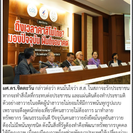
ผศ.ดร.ชิดตะวัน
กล่าวต่อว่า ตนมั่นใจว่า ส.ส. ในสภาจะรักประชาชน
หากจะทำสิ่งใดที่กระทบต่อประชาชน และแผ่นดินต้องทำประชามติ
ตัวอย่างฮาวายในอดีตผู้นำฮาวายไม่ยอมให้มีการพนันทุกรูปแบบ
เพราะจะดึงดูดนักท่องเที่ยวที่คนฮาวายไม่ต้องการ มาทำลาย
ทรัพยากร วัฒนธรรมอันดี ปัจจุบันคนฮาวายยังยึดมั่นจุดยืนฮาวาย
ต้องไม่มีพนันทุกชนิด ดังนั้นสิ่งที่รัฐต้องทำคือพัฒนาทรัพยากรบุคคล
ให้มีคุณภาพ เมื่อคนมีคุณภาพก็จะช่วยพัฒนาประเทศให้เปลี่ยนผ่าน