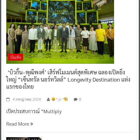
บันเทิง
‘บิวกิ้น–พุฒิพงศ์’ เสิร์ฟโมเมนต์สุดพิเศษ ฉลองเปิดยิ่ง
ใหญ่ “เซ็นทรัล นอร์ทวิลล์” Longevity Destination แห่ง
แรกของไทย
0
4 กรกฎาคม 2026
^ jo ^
เปิดประสบการณ์ “Multiply
Read More