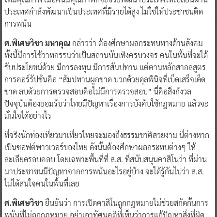
ประเทศกำลังพัฒนาเป็นประเทศที่มีรายได้สูง ไม่ใช่ให้ประชาชนติด
การพนัน
ศ.พิเศษวิชา มหาคุณ
กล่าวว่า ต้องศึกษาผลกระทบทางด้านสังคม
ทั้งนี้มีการใช้วาทกรรมว่าเป็นสถานบันเทิงครบวงจร คนในพื้นที่จะได้
รับประโยชน์ด้วย มีการลงทุน มีการสัมปทาน แต่ตามหลักสากลสูตร
การคอร์รัปชั่นคือ “สัมปทานผูกขาด บวกด้วยดุลพินิจที่เบ็ดเสร็จเด็ด
ขาด ลบด้วยการตรวจสอบคือไม่มีการตรวจสอบ” นี่คือสิ่งกังวล
ปัจจุบันต้องยอมรับว่าไทยมีปัญหาเรื่องการบังคับใช้กฎหมาย แล้วจะ
มั่นใจได้อย่างไร
ที่จริงนักท่องเที่ยวมาเที่ยวไทยจะมองถึงธรรมชาติสวยงาม นี่ต่างหาก
เป็นซอฟต์พาวเวอร์ของไทย ดังนั้นต้องศึกษาผลกระทบต่างๆ ให้
ละเอียดรอบคอบ โดยเฉพาะพื้นที่ที่ ส.ส. ที่สนับสนุนคาสิโนว่า ที่ผ่าน
มาประชาชนมีปัญหาจากการพนันอะไรอยู่บ้าง จะได้รู้กันไปว่า ส.ส.
ไม่ได้สนใจคนในพื้นที่เลย
ศ.พิเศษวิชา
ยืนยันว่า การเปิดคาสิโนถูกกฎหมายไม่ช่วยสกัดกั้นการ
พนันที่ไม่ถูกกฎหมาย อย่าเอาทัศนคติที่เห็นว่าการแก้ปัญหาสิ่งที่ผิด