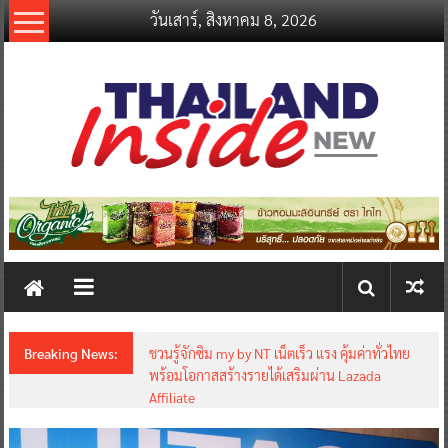
Skip
วันเสาร์, สิงหาคม 8, 2026
to
content
thailandinsidenew.com
Thailand
Inside
New
Breaking News:
ชวนรู้จักซิม my by NT เน็ตเร็ว แรง คุ้มค่าทั่วไทย
พร้อมโอกาสสร้างรายได้เสริมผ่าน Lazada
Affiliate