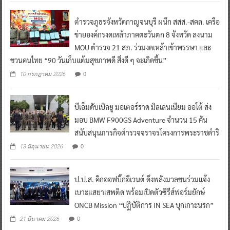
ตำรวจภูธรจังหวัดกาญจนบุรี ผนึก สสส.-สคล. เครือ
ข่ายองค์กรงดเหล้าภาคตะวันตก 8 จังหวัด ลงนาม
MOU ตำรวจ 21 สภ. ร่วมงดเหล้าเข้าพรรษา และ
ชวนคนไทย “90 วันเก็บแต้มสุขภาพดี สิ่งดี ๆ จะเกิดขึ้น”
0
10 กรกฎาคม 2026
บีเอ็มดับเบิลยู มอเตอร์ราด มิลเลนเนียม ออโต้ ส่ง
มอบ BMW F900GS Adventure จำนวน 15 คัน
สนับสนุนภารกิจตำรวจจราจรโครงการพระราชดำริ
0
13 มิถุนายน 2026
ป.ป.ส. คิกออฟบิ๊กอีเวนต์ ดึงพลังมวลชนร่วมแจ้ง
เบาะแสยาเสพติด พร้อมเปิดตัวซีรีส์ฟอร์มยักษ์
ONCB Mission “ปฏิบัติการ IN SEA บุกเกาะนรก”
0
21 มีนาคม 2026