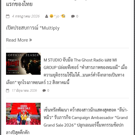
แรกของไทย
0
4 กรกฎาคม 2026
^ jo ^
เปิดประสบการณ์ “Multiply
Read More
M STUDIO จับมือ The Ghost Radio และ MI
GROUP ปล่อยทีเซอร์ “คำสารภาพของหมอผี” เมื่อ
ความยุติธรรมใช้ไม่ได้…มนตร์ดำจึงกลายเป็นทาง
เลือก” ทุกโรงภาพยนตร์ 12 สิงหาคมนี้
0
17 มิถุนายน 2026
เซ็นทรัลพัฒนา คว้าสองสาวนักแสดงสุดฮอต “ลีน่า-
หมิว” รับภารกิจ Campaign Ambassador “Grand
Grand Sale 2026” ปลุกเอเนอร์จี้มหกรรมช้อปก
ลางปีสุดคึกคัก