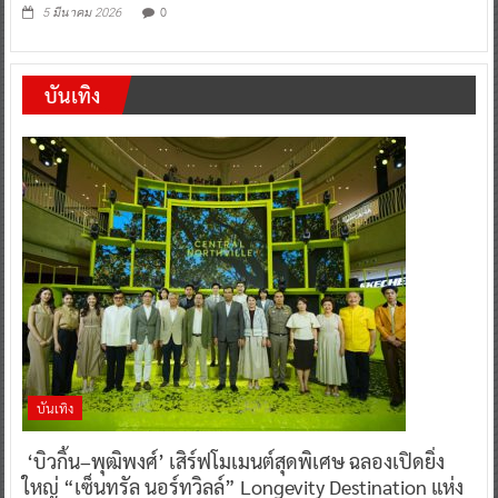
0
5 มีนาคม 2026
บันเทิง
บันเทิง
‘บิวกิ้น–พุฒิพงศ์’ เสิร์ฟโมเมนต์สุดพิเศษ ฉลองเปิดยิ่ง
ใหญ่ “เซ็นทรัล นอร์ทวิลล์” Longevity Destination แห่ง