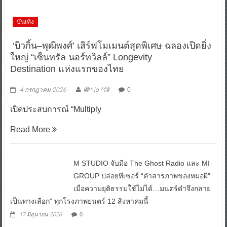
บันเทิง
‘บิวกิ้น–พุฒิพงศ์’ เสิร์ฟโมเมนต์สุดพิเศษ ฉลองเปิดยิ่ง
ใหญ่ “เซ็นทรัล นอร์ทวิลล์” Longevity
Destination แห่งแรกของไทย
4 กรกฎาคม 2026
😁^ jo ^🧐
0
เปิดประสบการณ์ “Multiply
Read More
M STUDIO จับมือ The Ghost Radio และ MI
GROUP ปล่อยทีเซอร์ “คำสารภาพของหมอผี”
เมื่อความยุติธรรมใช้ไม่ได้…มนตร์ดำจึงกลาย
เป็นทางเลือก” ทุกโรงภาพยนตร์ 12 สิงหาคมนี้
17 มิถุนายน 2026
0