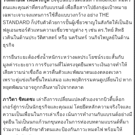
ตนและคุณค่าที่ตรงกับแบรนด์ เพื่อสื่อสารไปยังกลุ่มเป้าหมาย
เฉพาะเจาะจงแทนการใช้สื่อแบบวงกว้าง อย่าง THE
STANDARD ก็ปรับตัวด้วยการปั้นผู้เชี่ยวชาญในสังกัดให้เป็นอิน
ฟลูเอนเซอร์ตัวแทนความเชี่ยวชาญต่าง ๆ เช่น ดร.วิทย์ สิทธิ
เวคินในด้านประวัติศาสตร์ หรือ นครินทร์ วนกิจไพบูลย์ในด้าน
ธุรกิจ
การยืนระยะต้องชั่งน้ำหนักระหว่างผลประโยชน์ระยะสั้นกับ
มูลค่าระยะยาว การรับงานที่ไม่ตรงจุดยืนเพราะเงินอาจทำให้
เสียความน่าเชื่อถือ ควรตื่นตัวและพัฒนาตนเองตลอดเวลา
เพราะคู่แข่งเกิดขึ้นใหม่เสมอ และพฤติกรรมคนดูเปลี่ยนไป หาก
หยุดพัฒนาอาจถูกกลืนหายไปจากตลาด
ภาวิดา ชิตเดชะ
เล่าถึงการเปลี่ยนแปลงตัวเองจากบิวตี้บล็อก
เกอร์สู่การเป็นนักธุรกิจและคุณแม่ โดยยึดหลักความจริงใจและ
ความเป็นเพื่อนในการเล่าเรื่อง เน้นการทำงานกับแบรนด์อย่างมี
จุดยืน ไม่เป็นนกแก้วนกขุนทองในการท่องบทตามแบรนด์ที่มา
ร่วมงาน เพื่อรักษาตัวตนและป้องกันภาวะหมดไฟ พร้อมให้
ความสำคัญกับมาตรฐานผลงาน