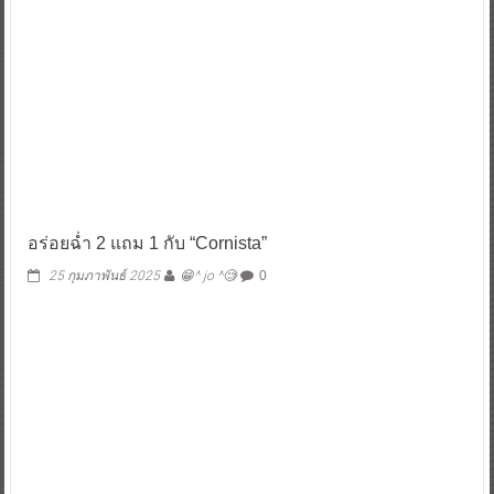
อร่อยฉ่ำ 2 แถม 1 กับ “Cornista”
25 กุมภาพันธ์ 2025
😁^ jo ^🧐
0