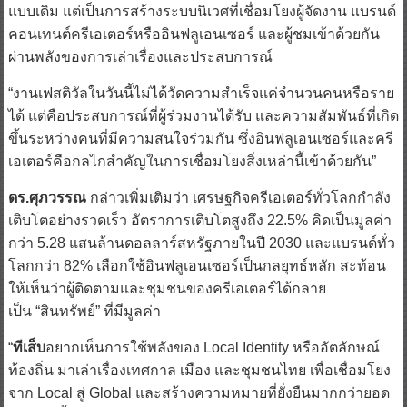
คอนเทนต์ครีเอเตอร์หรืออินฟลูเอนเซอร์ และผู้ชมเข้าด้วยกัน
ผ่านพลังของการเล่าเรื่องและประสบการณ์
“งานเฟสติวัลในวันนี้ไม่ได้วัดความสำเร็จแค่จำนวนคนหรือราย
ได้ แต่คือประสบการณ์ที่ผู้ร่วมงานได้รับ และความสัมพันธ์ที่เกิด
ขึ้นระหว่างคนที่มีความสนใจร่วมกัน ซึ่งอินฟลูเอนเซอร์และครี
เอเตอร์คือกลไกสำคัญในการเชื่อมโยงสิ่งเหล่านี้เข้าด้วยกัน”
ดร.ศุภวรรณ
กล่าวเพิ่มเติมว่า เศรษฐกิจครีเอเตอร์ทั่วโลกกำลัง
เติบโตอย่างรวดเร็ว อัตราการเติบโตสูงถึง 22.5% คิดเป็นมูลค่า
กว่า 5.28 แสนล้านดอลลาร์สหรัฐภายในปี 2030 และแบรนด์ทั่ว
โลกกว่า 82% เลือกใช้อินฟลูเอนเซอร์เป็นกลยุทธ์หลัก สะท้อน
ให้เห็นว่าผู้ติดตามและชุมชนของครีเอเตอร์ได้กลาย
เป็น “สินทรัพย์” ที่มีมูลค่า
“
ทีเส็บ
อยากเห็นการใช้พลังของ Local Identity หรืออัตลักษณ์
ท้องถิ่น มาเล่าเรื่องเทศกาล เมือง และชุมชนไทย เพื่อเชื่อมโยง
จาก Local สู่ Global และสร้างความหมายที่ยั่งยืนมากกว่ายอด
วิวระยะสั้น” ดร.ศุภวรรณ กล่าว