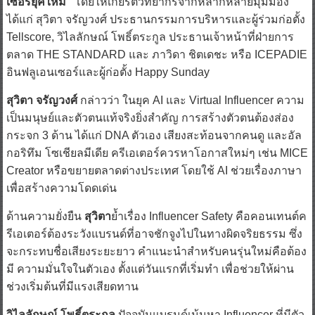
ได้แก่ สุวิตา จรัญวงศ์ ประธานกรรมการบริหารและผู้ร่วมก่อตั้ง
Tellscore, วิไลลักษณ์ โพธิ์ตระกูล ประธานเจ้าหน้าที่ฝ่ายการ
ตลาด THE STANDARD และ ภาวิดา ชิตเดชะ หรือ ICEPADIE
อินฟลูเอนเซอร์และผู้ก่อตั้ง Happy Sunday
สุวิตา จรัญวงศ์
กล่าวว่า ในยุค AI และ Virtual Influencer ความ
เป็นมนุษย์และตัวตนแท้จริงยิ่งสำคัญ การสร้างตัวตนต้องส่อง
กระจก 3 ด้าน ได้แก่ DNA ตัวเอง เสียงสะท้อนจากคนดู และอัล
กอริทึม โซเชียลมีเดีย ครีเอเตอร์ควรหาโอกาสใหม่ๆ เช่น MICE
Creator หรือขยายตลาดต่างประเทศ โดยใช้ AI ช่วยเรื่องภาษา
เพื่อสร้างความโดดเด่น
ด้านความยั่งยืน
สุวิตา
ย้ำเรื่อง Influencer Safety คือคอนเทนต์ค
รีเอเตอร์ต้องระวังแบรนด์ที่อาจชักจูงไปในทางผิดจริยธรรม ซึ่ง
จะกระทบชื่อเสียงระยะยาว คำแนะนำสำหรับคนรุ่นใหม่คือต้อง
มี ความมั่นใจในตัวเอง ตั้งแต่วันแรกที่เริ่มทำ เพื่อช่วยให้ผ่าน
ช่วงเริ่มต้นที่มีแรงเสียดทาน
วิไลลักษณ์ โพธิ์ตระกูล
ปัจจุบันแบรนด์เน้นหา Influencer ที่มีตัว