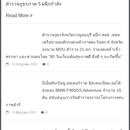
Read More
ตำรวจภูธรจังหวัดกาญจนบุรี ผนึก สสส.-สคล.
เครือข่ายองค์กรงดเหล้าภาคตะวันตก 8 จังหวัด
ลงนาม MOU ตำรวจ 21 สภ. ร่วมงดเหล้าเข้า
พรรษา และชวนคนไทย “90 วันเก็บแต้มสุขภาพดี สิ่งดี ๆ จะเกิดขึ้น”
10 กรกฎาคม 2026
0
บีเอ็มดับเบิลยู มอเตอร์ราด มิลเลนเนียม ออโต้
ส่งมอบ BMW F900GS Adventure จำนวน 15
คัน สนับสนุนภารกิจตำรวจจราจรโครงการพระ
ราชดำริ
13 มิถุนายน 2026
0
ป.ป.ส. คิกออฟบิ๊กอีเวนต์ ดึงพลังมวลชนร่วมแจ้ง