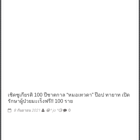
เชิดชูเกียรติ 100 ปีชาตกาล “หมอเทวดา” ป๊อป ทายาท เปิด
รักษาผู้ป่วยมะเร็งฟรี!! 100 ราย
8 กันยายน 2021
😁^ jo ^🧐
0