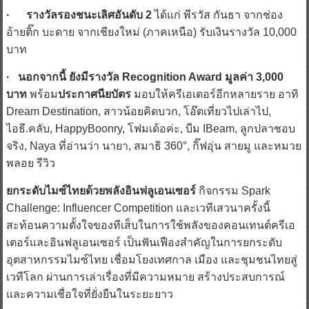
อ้ายติ๊ก บะดาย จากเชียงใหม่ (ภาคเหนือ) รับเงินรางวัล 10,000
บาท
· นอกจากนี้ ยังมีรางวัล Recognition Award มูลค่า 3,000
บาท
พร้อม
ประกาศนียบัตร
มอบให้ครีเอเตอร์อีกหลายราย อาทิ
Dream Destination, สาวน้อยคิดบวก, โอ๊ตเที่ยวไปเล่าไป,
ไอธี.คลับ, HappyBoonry, โฟมเด้อค่ะ, บีม IBeam, ลูกปลาชอบ
จริง, Naya ที่อ่านว่า นายา, สมาธิ 360°, กิ๊ฟอุ่น สายมู และหมวย
พลอย รีวิว
ยกระดับไมซ์ไทยด้วยพลังอินฟลูเอนเซอร์
กิจกรรม Spark
Challenge: Influencer Competition และเวทีเสวนาครั้งนี้
สะท้อนความตั้งใจของทีเส็บในการใช้พลังของคอนเทนต์ครีเอ
เตอร์และอินฟลูเอนเซอร์ เป็นฟันเฟืองสำคัญในการยกระดับ
อุตสาหกรรมไมซ์ไทย เชื่อมโยงเทศกาล เมือง และชุมชนไทยสู่
เวทีโลก ผ่านการเล่าเรื่องที่มีความหมาย สร้างประสบการณ์
และความเชื่อใจที่ยั่งยืนในระยะยาว
#SparkThaiFestivals