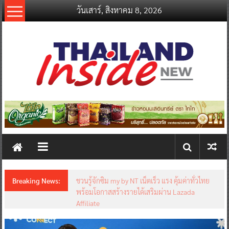
Skip
วันเสาร์, สิงหาคม 8, 2026
to
content
thailandinsidenew.com
Thailand
Inside
New
Breaking News:
ชวนรู้จักซิม my by NT เน็ตเร็ว แรง คุ้มค่าทั่วไทย
พร้อมโอกาสสร้างรายได้เสริมผ่าน Lazada
Affiliate