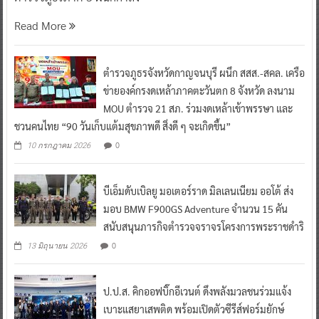
Read More
ตำรวจภูธรจังหวัดกาญจนบุรี ผนึก สสส.-สคล. เครือ
ข่ายองค์กรงดเหล้าภาคตะวันตก 8 จังหวัด ลงนาม
MOU ตำรวจ 21 สภ. ร่วมงดเหล้าเข้าพรรษา และ
ชวนคนไทย “90 วันเก็บแต้มสุขภาพดี สิ่งดี ๆ จะเกิดขึ้น”
0
10 กรกฎาคม 2026
บีเอ็มดับเบิลยู มอเตอร์ราด มิลเลนเนียม ออโต้ ส่ง
มอบ BMW F900GS Adventure จำนวน 15 คัน
สนับสนุนภารกิจตำรวจจราจรโครงการพระราชดำริ
0
13 มิถุนายน 2026
ป.ป.ส. คิกออฟบิ๊กอีเวนต์ ดึงพลังมวลชนร่วมแจ้ง
เบาะแสยาเสพติด พร้อมเปิดตัวซีรีส์ฟอร์มยักษ์