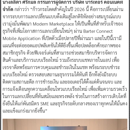
นางลลิตา ศรีกมล กรรมการผู้จัดการ บริษัท บาร์เทอร์ คอนเนคท์
จำกัด
กล่าวว่า “ก้าวกระโดดสำคัญในปี 2026 นี้ คือการเปลี่ยนผ่าน
จากระบบการแลกเปลี่ยนแบบดั้งเดิมสู่โลกดิจิทัลอย่างสมบูรณ์แบบ
เรามุ่งมั่นพัฒนา Modern Marketplace ให้เป็นพื้นที่สำหรับเจ้าของ
ธุรกิจที่เพิ่มโอกาสการแลกเปลี่ยนใหม่ๆ ผ่าน Barter Connect
Mobile Application ที่เปิดตัวเมื่อปลายปีที่ผ่านมา และในปีนี้เรามี
แผนที่จะต่อยอดแอปพลิเคชันให้ดียิ่งขึ้นเพื่อปลดล็อกศักยภาพของ
สมาชิกธุรกิจ ด้วยฟีเจอร์เด่นที่สามารถช่วยสมาชิกบริหารจัดการ
สินค้าและบริการแบบเรียลไทม์ รวมถึงระบบแชทภายในแอป เพื่อ
เจรจาดีลพร้อมการควบคุมและชำระเงินในแชท พร้อมระบบชำระ
แบบเรียลไทม์ ตรวจสอบสถานะธุรกรรมได้ทันที อีกทั้งยังมีระบบ
ติดตามสถานะดีล การชำระเงิน และออเดอร์ได้ตั้งแต่ต้นจนจบ และ
การแจ้งเตือนทุกความเคลื่อนไหวแบบเรียลไทม์ เพื่อเพิ่มความรวดเร็ว
ในการแลกเปลี่ยนที่ทันสมัยและทรงพลัง ช่วยในการสร้างการเติบโตที่
ยั่งยืนให้แก่พันธมิตร SME และธุรกิจระดับกลางของเราทุกคนให้มั่นคง
และแข็งแกร่งมากยิ่งขึ้น”