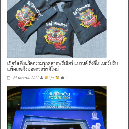
เชียร์ส ดึงนวัตกรรมรุกตลาดพรีเมียร์ แบรนด์ ดึงดีไซเนอร์ปรับ
แพ็คเกจจิ้ง&ออกรสชาติใหม่
0
24 มกราคม 2022
^ jo ^