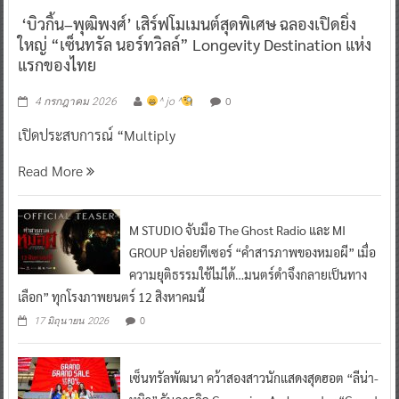
‘บิวกิ้น–พุฒิพงศ์’ เสิร์ฟโมเมนต์สุดพิเศษ ฉลองเปิดยิ่ง
ใหญ่ “เซ็นทรัล นอร์ทวิลล์” Longevity Destination แห่ง
แรกของไทย
0
4 กรกฎาคม 2026
^ jo ^
เปิดประสบการณ์ “Multiply
Read More
M STUDIO จับมือ The Ghost Radio และ MI
GROUP ปล่อยทีเซอร์ “คำสารภาพของหมอผี” เมื่อ
ความยุติธรรมใช้ไม่ได้…มนตร์ดำจึงกลายเป็นทาง
เลือก” ทุกโรงภาพยนตร์ 12 สิงหาคมนี้
0
17 มิถุนายน 2026
เซ็นทรัลพัฒนา คว้าสองสาวนักแสดงสุดฮอต “ลีน่า-