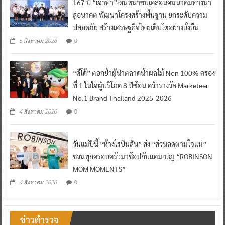
167 ปี “เจ้าท่า”เดินหน้าขับเคลื่อนคมนาคมทางน้ำ
สู่อนาคต พัฒนาโครงสร้างพื้นฐาน ยกระดับความ
ปลอดภัย สร้างเศรษฐกิจไทยเติบโตอย่างยั่งยืน
0
5 สิงหาคม 2026
“ดีโด้” ตอกย้ำผู้นำตลาดน้ำผลไม้ Non 100% ครอง
ที่ 1 ในใจผู้บริโภค 8 ปีซ้อน คว้ารางวัล Marketeer
No.1 Brand Thailand 2025-2026
0
4 สิงหาคม 2026
วันแม่ปีนี้ “ห้างโรบินสัน” ส่ง “ส่วนลดตามใจแม่”
ชวนทุกครอบครัวมาช้อปกับแคมเปญ “ROBINSON
MOM MOMENTS”
0
4 สิงหาคม 2026
ข่าวตำรวจ