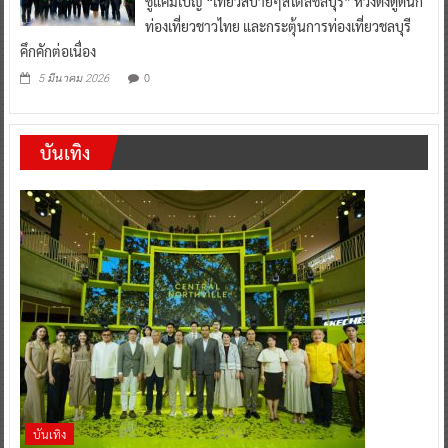
ชูแคมเปญ “เที่ยวสบายๆสไตล์ชลบุรี” หวังดึงดูดนัก
ท่องเที่ยวชาวไทย และกระตุ้นการท่องเที่ยวชลบุรี
คึกคักต่อเนื่อง
0
5 มีนาคม 2026
บันเทิง
บันเทิง