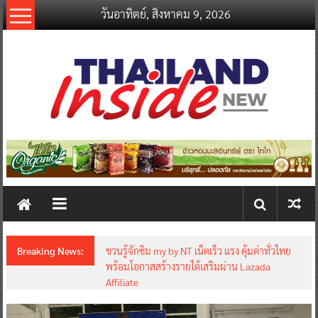
Skip
วันอาทิตย์, สิงหาคม 9, 2026
to
content
thailandinsidenew.com
Thailand
Inside
New
Breaking News:
ชวนรู้จักซิม my by NT เน็ตเร็ว แรง คุ้มค่าทั่วไทย
พร้อมโอกาสสร้างรายได้เสริมผ่าน Lazada
Affiliate