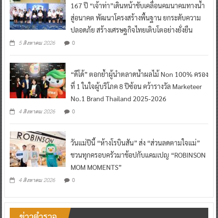
167 ปี “เจ้าท่า”เดินหน้าขับเคลื่อนคมนาคมทางน้ำ
สู่อนาคต พัฒนาโครงสร้างพื้นฐาน ยกระดับความ
ปลอดภัย สร้างเศรษฐกิจไทยเติบโตอย่างยั่งยืน
0
5 สิงหาคม 2026
“ดีโด้” ตอกย้ำผู้นำตลาดน้ำผลไม้ Non 100% ครอง
ที่ 1 ในใจผู้บริโภค 8 ปีซ้อน คว้ารางวัล Marketeer
No.1 Brand Thailand 2025-2026
0
4 สิงหาคม 2026
วันแม่ปีนี้ “ห้างโรบินสัน” ส่ง “ส่วนลดตามใจแม่”
ชวนทุกครอบครัวมาช้อปกับแคมเปญ “ROBINSON
MOM MOMENTS”
0
4 สิงหาคม 2026
ข่าวตำรวจ