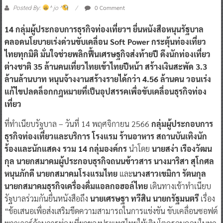
0 Comment
Posted By:
^ jo ^
14 กลุ่มผู้ประกอบการธุรกิจท่องเที่ยวฯ
ยื่นหนังสือหนุนรัฐบาล
คลอดนโยบายเร่งด่วนขับเคลื่อน Soft Power กระตุ้นท่องเที่ยว
ไทยทุกมิติ มั่นใจช่วยพลิกฟื้นเศรษฐกิจส่งท้ายปี ดึงนักท่องเที่ยว
ต่างชาติ 35 ล้านคนเที่ยวไทยเข้าไทยปีหน้า สร้างเงินสะพัด 3.3
ล้านล้านบาท หนุนจ้างงานสร้างรายได้กว่า 4.56 ล้านคน วอนเร่ง
แก้ไขปลดล็อกกฎหมายที่เป็นอุปสรรคเพื่อขับเคลื่อนธุรกิจท่อง
เที่ยว
ที่ทำเนียบรัฐบาล – วันที่ 14 พฤศจิกายน 2566
กลุ่มผู้ประกอบการ
ธุรกิจท่องเที่ยวและบริการ โรงแรม ร้านอาหาร สถานบันเทิงนัก
ร้องและนักแสดง รวม 14 กลุ่มองค์กร
นำโดย
นายสง่า เรืองวัฒน
กุล นายกสมาคมผู้ประกอบธุรกิจถนนข้าวสาร นางมาริสา สุโกศล
หนุนภักดี นายกสมาคมโรงแรมไทย
และ
นางสาวเขมิกา รัตนกุล
นายกสมาคมธุรกิจเครื่องดื่มแอลกอฮอล์ไทย
เดินทางเข้าทำเนียบ
รัฐบาลร่วมกันยื่นหนังสือถึง
นายเศรษฐา ทวีสิน นายกรัฐมนตรี
เรื่อง
“ข้อเสนอเพื่อส่งเสริมขีดความสามารถในการแข่งขัน ขับเคลื่อนซอฟต์