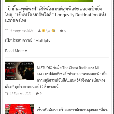
‘บิวกิ้น–พุฒิพงศ์’ เสิร์ฟโมเมนต์สุดพิเศษ ฉลองเปิดยิ่ง
ใหญ่ “เซ็นทรัล นอร์ทวิลล์” Longevity Destination แห่ง
แรกของไทย
0
4 กรกฎาคม 2026
^ jo ^
เปิดประสบการณ์ “Multiply
Read More
M STUDIO จับมือ The Ghost Radio และ MI
GROUP ปล่อยทีเซอร์ “คำสารภาพของหมอผี” เมื่อ
ความยุติธรรมใช้ไม่ได้…มนตร์ดำจึงกลายเป็นทาง
เลือก” ทุกโรงภาพยนตร์ 12 สิงหาคมนี้
0
17 มิถุนายน 2026
เซ็นทรัลพัฒนา คว้าสองสาวนักแสดงสุดฮอต “ลีน่า-