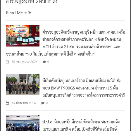
ตำรวจภูธรภาค 5 ผนึกกำลัง
Read More
ตำรวจภูธรจังหวัดกาญจนบุรี ผนึก สสส.-สคล. เครือ
ข่ายองค์กรงดเหล้าภาคตะวันตก 8 จังหวัด ลงนาม
MOU ตำรวจ 21 สภ. ร่วมงดเหล้าเข้าพรรษา และ
ชวนคนไทย “90 วันเก็บแต้มสุขภาพดี สิ่งดี ๆ จะเกิดขึ้น”
0
10 กรกฎาคม 2026
บีเอ็มดับเบิลยู มอเตอร์ราด มิลเลนเนียม ออโต้ ส่ง
มอบ BMW F900GS Adventure จำนวน 15 คัน
สนับสนุนภารกิจตำรวจจราจรโครงการพระราชดำริ
0
13 มิถุนายน 2026
ป.ป.ส. คิกออฟบิ๊กอีเวนต์ ดึงพลังมวลชนร่วมแจ้ง
เบาะแสยาเสพติด พร้อมเปิดตัวซีรีส์ฟอร์มยักษ์