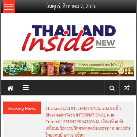
Skip
วันศุกร์, สิงหาคม 7, 2026
to
content
thailandinsidenew.com
Thailand
Inside
New
Breaking News:
Thailand LAB INTERNATIONAL 2026 ผนึก
Bio+HealthTech INTERNATIONAL และ
FutureCHEM INTERNATIONAL เปิดเวที AI ขับ
เคลื่อนนวัตกรรมวิทยาศาสตร์และสุขภาพ ยกระดับ
ไทยสู่ศูนย์กลางอาเซียน