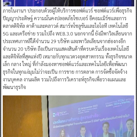
ภายในงานฯ ประกอบด้วยผู้ให้บริการซอฟต์แวร์ ซอฟต์แวร์เพื่อธุรกิจ
ปัญญาประดิษฐ์ ความมั่นคงปลอดภัยไซเบอร์ อีคอมเมิร์ซและการ
ตลาดดิจิทัล ดาต้าและคลาวด์ สมาร์ทโซลูชันและไอโอที เทคโนโลยี
5G และเครือข่าย รวมไปถึง WEB.3.0 นอกจากนี้ ยังมีพาวิลเลียนจาก
ประเทศเกาหลีใต้จำนวน 29 บริษัท และพาวิลเลียนจากฮ่องกงอีก
จำนวน 20 บริษัท ถือเป็นงานแสดงสินค้าที่ครบครันเรื่องเทคโนโลยี
และดิจิทัลที่สุดแห่งปี เหมาะกับทุกแวดวงอุตสาหกรรม ทั้งธุรกิจขนาด
เล็ก กลาง ใหญ่ ที่กำลังมองหาซอฟต์แวร์และเทคโนโลยีเพื่อพัฒนา
ธุรกิจในทุกแง่มุมไม่ว่าจะเป็น การขาย การตลาด การจัดซื้อจัดจ้าง
งานบุคคล งานผลิต รวมไปถึงการวิเคราะห์ธุรกิจเพื่อวางแผนและ
พัฒนาธุรกิจ