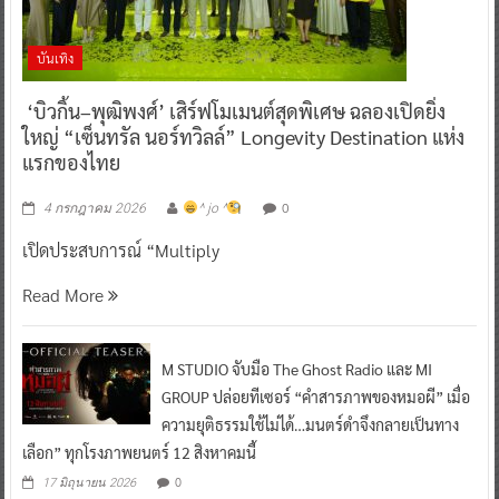
บันเทิง
‘บิวกิ้น–พุฒิพงศ์’ เสิร์ฟโมเมนต์สุดพิเศษ ฉลองเปิดยิ่ง
ใหญ่ “เซ็นทรัล นอร์ทวิลล์” Longevity Destination แห่ง
แรกของไทย
0
4 กรกฎาคม 2026
^ jo ^
เปิดประสบการณ์ “Multiply
Read More
M STUDIO จับมือ The Ghost Radio และ MI
GROUP ปล่อยทีเซอร์ “คำสารภาพของหมอผี” เมื่อ
ความยุติธรรมใช้ไม่ได้…มนตร์ดำจึงกลายเป็นทาง
เลือก” ทุกโรงภาพยนตร์ 12 สิงหาคมนี้
0
17 มิถุนายน 2026