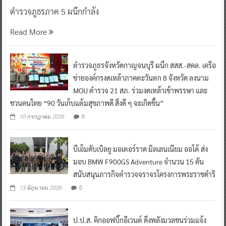
ตำรวจภูธรภาค 5 ผนึกกำลัง
Read More
ตำรวจภูธรจังหวัดกาญจนบุรี ผนึก สสส.-สคล. เครือ
ข่ายองค์กรงดเหล้าภาคตะวันตก 8 จังหวัด ลงนาม
MOU ตำรวจ 21 สภ. ร่วมงดเหล้าเข้าพรรษา และ
ชวนคนไทย “90 วันเก็บแต้มสุขภาพดี สิ่งดี ๆ จะเกิดขึ้น”
0
10 กรกฎาคม 2026
บีเอ็มดับเบิลยู มอเตอร์ราด มิลเลนเนียม ออโต้ ส่ง
มอบ BMW F900GS Adventure จำนวน 15 คัน
สนับสนุนภารกิจตำรวจจราจรโครงการพระราชดำริ
0
13 มิถุนายน 2026
ป.ป.ส. คิกออฟบิ๊กอีเวนต์ ดึงพลังมวลชนร่วมแจ้ง