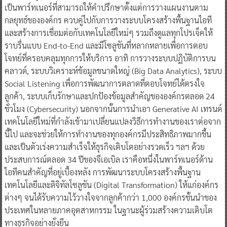
เป็นพาร์ทเนอร์ที่สามารถให้คำปรึกษาตั้งแต่การวางแผนงานตาม
กลยุทธ์ขององค์กร ควบคู่ไปกับการวางระบบโครงสร้างพื้นฐานไอที
และสร้างการเชื่อมต่อกับเทคโนโลยีใหม่ๆ รวมถึงดูแลทุกโปรเจ็คให้
ราบรื่นแบบ End-to-End และมีโซลูชันที่หลากหลายเพื่อการตอบ
โจทย์ที่ครอบคลุมทุกการให้บริการ อาทิ การวางระบบปฏิบัติการบน
คลาวด์, ระบบวิเคราะห์ข้อมูลขนาดใหญ่ (Big Data Analytics), ระบบ
Social Listening เพื่อการพัฒนาการตลาดที่ตอบโจทย์ได้ตรงใจ
ลูกค้า, ระบบเก็บรักษาและปกป้องข้อมูลสำคัญขององค์กรตลอด 24
ชั่วโมง (Cybersecurity) นอกจากนั้นการนำเอา Generative AI เทรนด์
เทคโนโลยีใหม่ที่กำลังเข้ามาเปลี่ยนแปลงวิธีการทำงานของเราต่อจาก
นี้ไป และจะช่วยให้การทำงานของทุกองค์กรมีประสิทธิภาพมากขึ้น
และเป็นตัวเร่งความสำเร็จให้ธุรกิจเติบโตอย่างรวดเร็ว ฯลฯ ด้วย
ประสบการณ์ตลอด 34 ปีของจีเอเบิล เราคือหนึ่งในพาร์ทเนอร์ด้าน
ไอทีคนสำคัญที่อยู่เบื้องหลัง การพัฒนาระบบโครงสร้างพื้นฐาน
เทคโนโลยีและดิจิทัลโซลูชัน (Digital Transformation) ให้แก่องค์กร
ต่างๆ จนได้รับความไว้วางใจจากลูกค้ากว่า 1,000 องค์กรชั้นนำของ
ประเทศในหลายภาคอุตสาหกรรม ในฐานะผู้ร่วมสร้างความเติบโต
ทางธุรกิจอย่างยั่งยืน