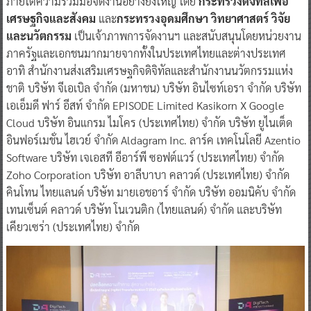
ภายใต้ความร่วมมือจัดงานอย่างยิ่งใหญ่ โดย
กระทรวงดิจิทัลเพื่อ
เศรษฐกิจและสังคม
และ
กระทรวงอุดมศึกษา วิทยาศาสตร์ วิจัย
และนวัตกรรม
เป็นเจ้าภาพการจัดงานฯ และสนับสนุนโดยหน่วยงาน
ภาครัฐและเอกชนมากมายจากทั้งในประเทศไทยและต่างประเทศ
อาทิ สำนักงานส่งเสริมเศรษฐกิจดิจิทัลและสำนักงานนวัตกรรมแห่ง
ชาติ บริษัท จีเอเบิล จำกัด (มหาชน) บริษัท อินไซท์เอรา จำกัด บริษัท
เอเอ็มดี ฟาร์ อีสท์ จำกัด EPISODE Limited Kasikorn X Google
Cloud บริษัท อินแกรม ไมโคร (ประเทศไทย) จำกัด บริษัท ยูไนเต็ด
อินฟอร์เมชั่น ไฮเวย์ จำกัด Aldagram Inc. ลาร์ค เทคโนโลยี Azentio
Software บริษัท เจเอสที อีอาร์พี ซอฟต์แวร์ (ประเทศไทย) จำกัด
Zoho Corporation บริษัท อาลีบาบา คลาวด์ (ประเทศไทย) จำกัด
คินโทน ไทยแลนด์ บริษัท มายเอชอาร์ จำกัด บริษัท ออมนิคับ จำกัด
เทนเซ็นต์ คลาวด์ บริษัท โนเวนติก (ไทยแลนด์) จำกัด และบริษัท
เคียวเซร่า (ประเทศไทย) จำกัด