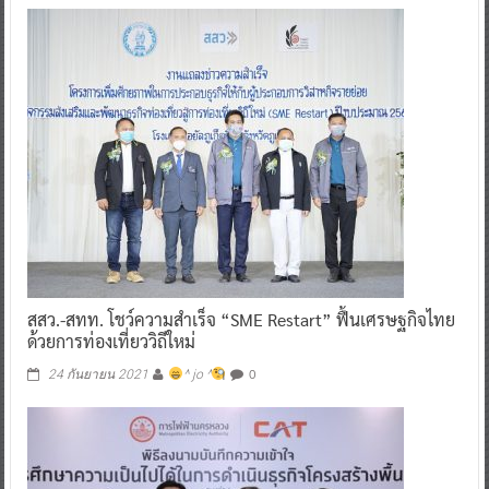
สสว.-สทท. โชว์ความสำเร็จ “SME Restart” ฟื้นเศรษฐกิจไทย
ด้วยการท่องเที่ยววิถีใหม่
0
24 กันยายน 2021
^ jo ^