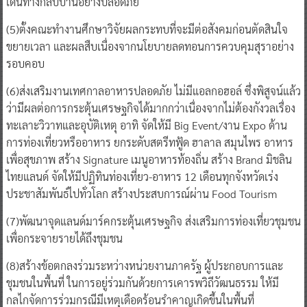
เดินทางกลับบ้านอย่างปลอดภัย
(5)ตั้งคณะทำงานศึกษาวิจัยผลกระทบที่จะมีต่อสังคมก่อนตัดสินใจ
ขยายเวลา และผลสืบเนื่องจากนโยบายลดทอนการควบคุมสุราอย่าง
รอบคอบ
(6)ส่งเสริมงานเทศกาลอาหารปลอดภัย ไม่มีแอลกอฮอล์ ซึ่งพิสูจน์แล้ว
ว่ามีผลต่อการกระตุ้นเศรษฐกิจได้มากกว่าเนื่องจากไม่ต้องกังวลเรื่อง
ทะเลาะวิวาทและอุบัติเหตุ อาทิ จัดให้มี Big Event/งาน Expo ด้าน
การท่องเที่ยวหรืออาหาร ยกระดับสตรีทฟู้ด ฮาลาล สมุนไพร อาหาร
เพื่อสุขภาพ สร้าง Signature เมนูอาหารท้องถิ่น สร้าง Brand มิชลิน
ไทยแลนด์ จัดให้มีปฏิทินท่องเที่ยว-อาหาร 12 เดือนทุกจังหวัดเร่ง
ประชาสัมพันธ์ไปทั่วโลก สร้างประสบการณ์ผ่าน Food Tourism
(7)พัฒนาจุดแลนด์มาร์คกระตุ้นเศรษฐกิจ ส่งเสริมการท่องเที่ยวชุมชน
เพื่อกระจายรายได้ถึงชุมชน
(8)สร้างข้อตกลงร่วมระหว่างหน่วยงานภาครัฐ ผู้ประกอบการและ
ชุมชนในพื้นที่ ในการอยู่ร่วมกันด้วยการเคารพวิถีวัฒนธรรม ให้มี
กลไกจัดการร่วมกรณีมีเหตุเดือดร้อนรำคาญเกิดขึ้นในพื้นที่