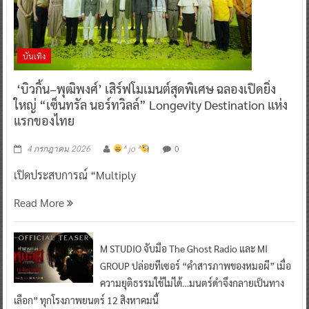
บันเทิง
‘บิวกิ้น–พุฒิพงศ์’ เสิร์ฟโมเมนต์สุดพิเศษ ฉลองเปิดยิ่ง
ใหญ่ “เซ็นทรัล นอร์ทวิลล์” Longevity Destination แห่ง
แรกของไทย
0
4 กรกฎาคม 2026
^ jo ^
เปิดประสบการณ์ “Multiply
Read More
M STUDIO จับมือ The Ghost Radio และ MI
GROUP ปล่อยทีเซอร์ “คำสารภาพของหมอผี” เมื่อ
ความยุติธรรมใช้ไม่ได้…มนตร์ดำจึงกลายเป็นทาง
เลือก” ทุกโรงภาพยนตร์ 12 สิงหาคมนี้