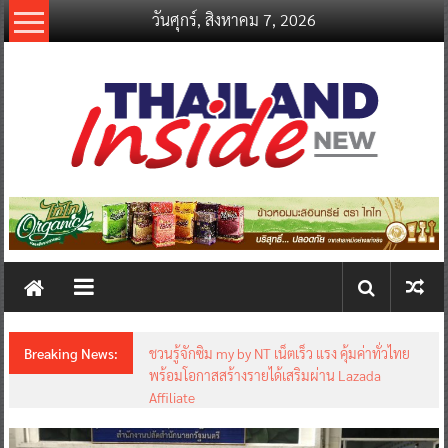
Skip
วันศุกร์, สิงหาคม 7, 2026
to
content
thailandinsidenew.com
Thailand
Inside
New
Breaking News:
ชวนรู้จักซิม my by NT เน็ตเร็ว แรง คุ้มค่าทั่วไทย
พร้อมโอกาสสร้างรายได้เสริมผ่าน Lazada
Affiliate