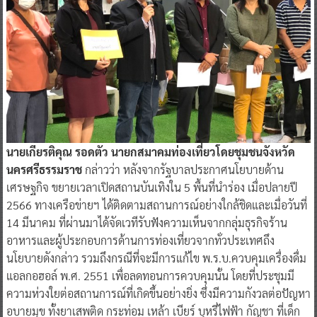
นายเกียรติคุณ รอดตัว นายกสมาคมท่องเที่ยวโดยชุมชนจังหวัด
นครศรีธรรมราช
กล่าวว่า หลังจากรัฐบาลประกาศนโยบายด้าน
เศรษฐกิจ ขยายเวลาเปิดสถานบันเทิงใน 5 พื้นที่นำร่อง เมื่อปลายปี
2566 ทางเครือข่ายฯ ได้ติดตามสถานการณ์อย่างใกล้ชิดและเมื่อวันที่
14 มีนาคม ที่ผ่านมาได้จัดเวทีรับฟังความเห็นจากกลุ่มธุรกิจร้าน
อาหารและผู้ประกอบการด้านการท่องเที่ยวจากทั่วประเทศถึง
นโยบายดังกล่าว รวมถึงกรณีที่จะมีการแก้ไข พ.ร.บ.ควบคุมเครื่องดื่ม
แอลกอฮอล์ พ.ศ. 2551 เพื่อลดทอนการควบคุมนั้น โดยที่ประชุมมี
ความห่วงใยต่อสถานการณ์ที่เกิดขึ้นอย่างยิ่ง ซึ่งมีความกังวลต่อปัญหา
อบายมุข ทั้งยาเสพติด กระท่อม เหล้า เบียร์ บุหรี่ไฟฟ้า กัญชา ที่เด็ก