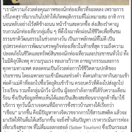
“เรามีความกังวลต่อคุณภาพของนักท่องเที่ยวที่จะลดลง เพราะการ
บริโภคสุราที่มากเกินไปทำให้เกิดพฤติกรรมที่ไม่เหมาะสม อาทิ การ
นอนหลับอย่างไร้สติข้างถนน หน้าร้านสะดวกซื้อ ส่งเสียงรำคาญ
รบกวนนักท่องเที่ยวกลุ่มอื่น ๆ ที่ตั้งใจมาพักผ่อนใช้ชีวิตเพื่อชื่นชม
ธรรมชาติวัฒนธรรมในช่วงกลางวัน เป็นภาพลักษณ์ที่ไม่ดี เป็น
อุปสรรคต่อการพัฒนาเศรษฐกิจท่องเที่ยวในท้ายที่สุด รวมถึงความ
ปลอดภัยในชีวิตและทรัพย์สินของนักท่องเที่ยวและประชาชนทั่วไป ทั้ง
ในมิติอุบัติเหตุ ความรุนแรง ทะเลาะวิวาท อาชญากรรมและการ
คุกคามทางเพศ ตลอดจนเป็นกังวลต่อการใช้ชีวิตตามปกติของ
ประชาชน โดยเฉพาะยามเช้ามืดและช่วงค่ำ ทั้งคนทำมาหากินยามเช้า
พ่อค้าแม่ค้าที่ออกไปซื้อวัตถุดิบเข้าร้าน ครอบครัวที่ต้องไปส่งลูกไป
โรงเรียน รวมทั้งกลุ่มนักวิ่ง นักปั่น ผู้ออกกำลังกายที่ได้รับความเดือน
ร้อน ซึ่งเป็นข้อมูลที่พบเห็นได้และเป็นเสียงสะท้อนจากลูกค้าที่มาใช้
บริการ ทุกวันนี้เราเจอคนที่มีอาการซึ่งชาวบ้านทางใต้เรียกว่า
“เชือน” มากขึ้น คือมีปัญหาทางจิตเวชจากการใช้สารเสพติด แล้วจะ
มาเปิดให้กินดื่มได้เสรีมากขึ้น จะยิ่งซ้ำเติมปัญหา เราควรเน้นการท่อง
เที่ยวเชิงสุขภาพ ที่ไม่ดื่มแอลกอฮอล์ (Sober Tourism) ซึ่งเป็นกระแส