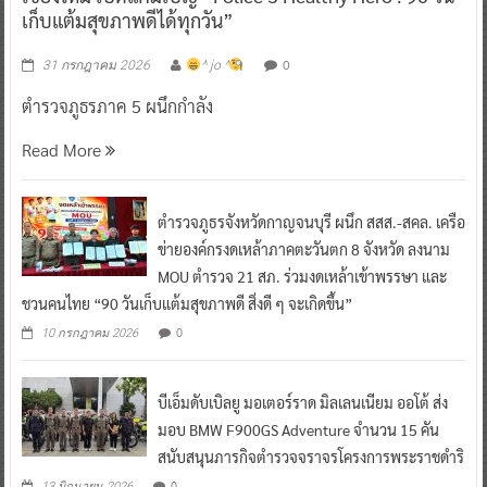
เก็บแต้มสุขภาพดีได้ทุกวัน”
0
31 กรกฎาคม 2026
^ jo ^
ตำรวจภูธรภาค 5 ผนึกกำลัง
Read More
ตำรวจภูธรจังหวัดกาญจนบุรี ผนึก สสส.-สคล. เครือ
ข่ายองค์กรงดเหล้าภาคตะวันตก 8 จังหวัด ลงนาม
MOU ตำรวจ 21 สภ. ร่วมงดเหล้าเข้าพรรษา และ
ชวนคนไทย “90 วันเก็บแต้มสุขภาพดี สิ่งดี ๆ จะเกิดขึ้น”
0
10 กรกฎาคม 2026
บีเอ็มดับเบิลยู มอเตอร์ราด มิลเลนเนียม ออโต้ ส่ง
มอบ BMW F900GS Adventure จำนวน 15 คัน
สนับสนุนภารกิจตำรวจจราจรโครงการพระราชดำริ
0
13 มิถุนายน 2026