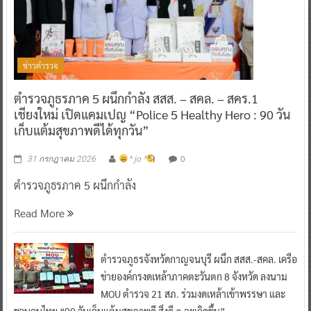
ข่าวตำรวจ
ตำรวจภูธรภาค 5 ผนึกกำลัง สสส. – สคล. – สคร.1
เชียงใหม่ เปิดแคมเปญ “Police 5 Healthy Hero : 90 วัน
เก็บแต้มสุขภาพดีได้ทุกวัน”
0
31 กรกฎาคม 2026
^ jo ^
ตำรวจภูธรภาค 5 ผนึกกำลัง
Read More
ตำรวจภูธรจังหวัดกาญจนบุรี ผนึก สสส.-สคล. เครือ
ข่ายองค์กรงดเหล้าภาคตะวันตก 8 จังหวัด ลงนาม
MOU ตำรวจ 21 สภ. ร่วมงดเหล้าเข้าพรรษา และ
ชวนคนไทย “90 วันเก็บแต้มสุขภาพดี สิ่งดี ๆ จะเกิดขึ้น”