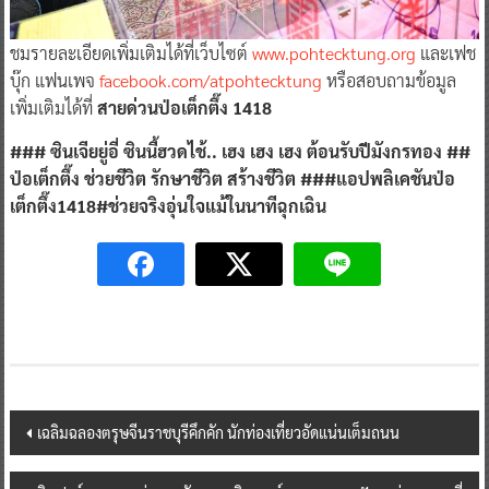
ชมรายละเอียดเพิ่มเติมได้ที่เว็บไซต์
www.pohtecktung.org
และเฟช
บุ๊ก แฟนเพจ
facebook.com/atpohtecktung
หรือสอบถามข้อมูล
เพิ่มเติมได้ที่
สายด่วนป่อเต็กตึ๊ง 1418
### ซินเจียยู่อี่ ซินนี้ฮวดไช้.. เฮง เฮง เฮง ต้อนรับปีมังกรทอง ##
ป่อเต็กตึ๊ง ช่วยชีวิต รักษาชีวิต สร้างชีวิต ###แอปพลิเคชันป่อ
เต็กตึ๊ง1418#ช่วยจริงอุ่นใจแม้ในนาทีฉุกเฉิน
Post
เฉลิมฉลองตรุษจีนราชบุรีคึกคัก นักท่องเที่ยวอัดแน่นเต็มถนน
navigation