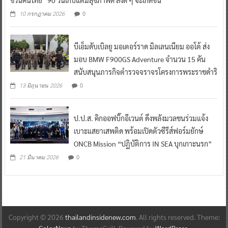
0
10 กรกฎาคม 2026
บีเอ็มดับเบิลยู มอเตอร์ราด มิลเลนเนียม ออโต้ ส่ง
มอบ BMW F900GS Adventure จำนวน 15 คัน
สนับสนุนภารกิจตำรวจจราจรโครงการพระราชดำริ
0
13 มิถุนายน 2026
ป.ป.ส. คิกออฟบิ๊กอีเวนต์ ดึงพลังมวลชนร่วมแจ้ง
เบาะแสยาเสพติด พร้อมเปิดตัวซีรีส์ฟอร์มยักษ์
ONCB Mission “ปฏิบัติการ IN SEA บุกเกาะนรก”
0
21 มีนาคม 2026
Copyright © 2026
thailandinsidenew.com
. All rights reserved. Theme:
ColorNews
by ThemeGrill. Powered by
WordPress
.