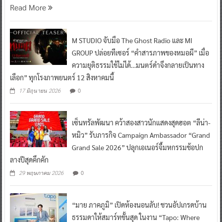
Read More
M STUDIO จับมือ The Ghost Radio และ MI
GROUP ปล่อยทีเซอร์ “คำสารภาพของหมอผี” เมื่อ
ความยุติธรรมใช้ไม่ได้…มนตร์ดำจึงกลายเป็นทาง
เลือก” ทุกโรงภาพยนตร์ 12 สิงหาคมนี้
0
17 มิถุนายน 2026
เซ็นทรัลพัฒนา คว้าสองสาวนักแสดงสุดฮอต “ลีน่า-
หมิว” รับภารกิจ Campaign Ambassador “Grand
Grand Sale 2026” ปลุกเอเนอร์จี้มหกรรมช้อปก
ลางปีสุดคึกคัก
0
29 พฤษภาคม 2026
“มาย ภาคภูมิ” เปิดห้องนอนลับ! ชวนอัปเกรดบ้าน
ธรรมดาให้สมาร์ทขั้นสุด ในงาน “Tapo: Where