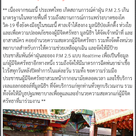
** เนื่องจากขณะนี้ ประเทศไทย เกิดสถานการณ์ค่าฝุ่น P.M 2.5 เกิน
มาตรฐานในหลายพื้นที่ รวมถึงสถานการณ์การแพร่ระบาดของโค
วิด-19 ซึ่งยังคงมีอยู่ในขณะนี้ ศาลเจ้าไต้ฮงกง มูลนิธิป่อเต็กตึ๊ง ห่วงใย
และเพื่อความปลอดภัยของผู้มีจิตศรัทธา มูลนิธิฯ ได้จัดเจ้าหน้าที่ และ
อาสาสมัคร คอยอำนวยความสะดวกผู้มีจิตศรัทธา รวมทั้งจัดตั้งหน่วย
พยาบาลสำหรับการให้ความช่วยเหลือฉุกเฉิน และจัดให้มีป้าย
ประชาสัมพันธ์ค่าฝุ่นละออง P.M 2.5 แบบ Realtime เพื่อเป็นข้อมูล
แก่ผู้มีจิตศรัทธาอีกทางหนึ่ง รวมถึงจัดให้มีมาตรการฉีดพ่นยาฆ่าเชื้อ
ไวรัสทุกวันหลังปิดทำการในแต่ละวัน รวมทั้ง ขอความร่วมมือ
ประชาชนผู้มีจิตศรัทธาสวมหน้ากากอนามัยตลอดเวลา และใช้บริการ
เจลแอลกอฮอล์ที่มูลนิธิฯ ที่จัดบริการแก่ทุกท่านทั่วทุกบริเวณงาน รวม
ทั้งจัดให้มีบูธปฐมพยาบาลเพื่อดูแลและอำนวยความสะดวกแก่ผู้มีจิต
ศรัทธาที่มาร่วมงาน **