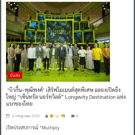
บันเทิง
‘บิวกิ้น–พุฒิพงศ์’ เสิร์ฟโมเมนต์สุดพิเศษ ฉลองเปิดยิ่ง
ใหญ่ “เซ็นทรัล นอร์ทวิลล์” Longevity Destination แห่ง
แรกของไทย
0
4 กรกฎาคม 2026
^ jo ^
เปิดประสบการณ์ “Multiply