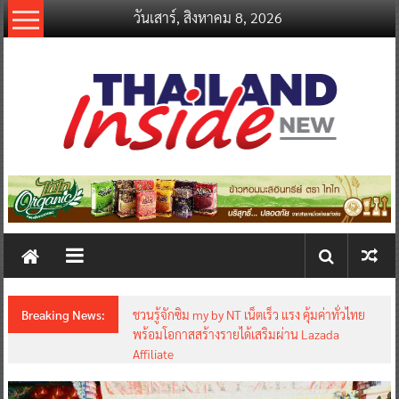
Skip
วันเสาร์, สิงหาคม 8, 2026
to
content
thailandinsidenew.com
Thailand
Inside
New
Breaking News:
ชวนรู้จักซิม my by NT เน็ตเร็ว แรง คุ้มค่าทั่วไทย
พร้อมโอกาสสร้างรายได้เสริมผ่าน Lazada
Affiliate