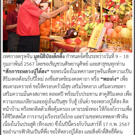
เทศกาลตรุษจีน
มูลนิธิป่อเต็กตึ๊ง
กำหนดจัดขึ้นระหว่างวันที่ 9 – 18
กุมภาพันธ์ 2567 โดยขอเชิญชวนศิษยานุศิษย์ และสาธุชนทุกท่าน
“สักการะหลวงปู่ไต้ฮง”
ขอพรเนื่องในเทศกาลตรุษจีนเพื่อความเป็น
สิริมงคลต้อนรับปีใหม่ ลงชื่อสวดชัยมงคลคาถา หรือ
“พะเก่ง”
เพื่อ
สะเดาะเคราะห์ ขอให้ครอบครัวมีสุข เสริมโชคลาภ เสริมดวงชะตา
เสริมความมั่นคงสถาพร ตลอดปี พร้อมรับประทาน สาคูสิริมงคล เพื่อ
ความกลมเกลียวและอยู่เย็นเป็นสุข รับฮู้ (ยันต์) ของหลวงปู่ไต้ฮง ติด
หน้าบ้าน หรือพกติดตัวเพื่อคุ้มครอง เคาะระฆังทอง ให้ก้องกังวานเพื่อ
ให้ชีวิตสดใส การงานรุ่งเรืองระบือไกล และร่วมขอพรเทพยดาฟ้าดิน
เนื่องในวันประสูติ (ทีกงแซ) ซึ่งในปีนี้ตรงกับวันเสาร์ที่ 17 ก.พ. 2567
ขออำนาจฟ้าดินเป็นที่พึ่ง ขอให้หลวงปู่ไต้ฮง และสิ่งศักดิ์สิทธิ์ที่ตน