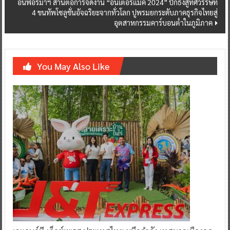
อินฟอร์มาฯ สานต่อการจัดงาน “อินเตอร์แมค 2024” ปักธงสู่ทศวรรษที่
4 ขนทัพโซลูชั่นอัจฉริยะจากทั่วโลก ปูพรมยกระดับภาคธุรกิจไทยสู่
อุตสาหกรรมคาร์บอนต่ำในภูมิภาค
You May Also Like