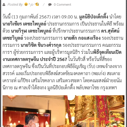
0 Comment
Posted By:
^ jo ^
วันนี้ (13 กุมภาพันธ์ 2567) เวลา 09.00 น.
มูลนิธิป่อเต็กตึ๊ง
นำโดย
นายวิเชียร เตชะไพบูลย์
ประธานกรรมการ เป็นประธานในพิธี พร้อม
ด้วย
นายวิรุฬ เตชะไพบูลย์
ที่ปรึกษาประธานกรรมการ
ดร.สุทัศน์
เตชะวิบูลย์
รองประธานกรรมการ
นายสัก กอแสงเรือง
รองประธาน
กรรมการ
นายวิชิต ชินวงศ์วรกุล
รองประธานกรรมการ คณะกรรม
การฯ ผู้ช่วยกรรมการฯ และผู้บริหารมูลนิธิฯ ร่วมใน
พิธีจุดเทียนเปิด
งานเทศกาลตรุษจีน ประจำปี 2567
ในวันชิวสี่ หรือวันที่สี่ของ
เทศกาลตรุษจีน ซึ่งเป็นวันที่ประกอบพิธีอัญเชิญ (รับ) เทพเจ้าลงจาก
สวรรค์ และเริ่มประกอบพิธีสงฆ์สวดชัยมงคลคาถา (พะเก่ง) สะเดาะ
เคราะห์ แก้ปีชง เสริมโชคลาภ เสริมดวงชะตา โดยคณะสงฆ์ฝ่ายอนัม
นิกาย ณ ศาลเจ้าไต้ฮงกง มูลนิธิป่อเต็กตึ๊ง พลับพลาไชย กรุงเทพฯ