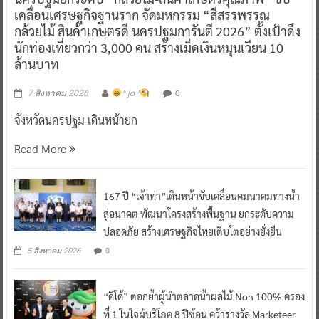
เคลื่อนเศรษฐกิจฐานราก จัดมหกรรม “สีสรรพรรณ
กล้วยไม้ สินค้าเกษตรดี นครปฐมการันตี 2026” ตั้งเป้าดึง
นักท่องเที่ยวกว่า 3,000 คน สร้างเม็ดเงินหมุนเวียน 10
ล้านบาท
0
7 สิงหาคม 2026
^ jo ^
จังหวัดนครปฐม เดินหน้ายก
Read More
167 ปี “เจ้าท่า”เดินหน้าขับเคลื่อนคมนาคมทางน้ำ
สู่อนาคต พัฒนาโครงสร้างพื้นฐาน ยกระดับความ
ปลอดภัย สร้างเศรษฐกิจไทยเติบโตอย่างยั่งยืน
0
5 สิงหาคม 2026
“ดีโด้” ตอกย้ำผู้นำตลาดน้ำผลไม้ Non 100% ครอง
ที่ 1 ในใจผู้บริโภค 8 ปีซ้อน คว้ารางวัล Marketeer