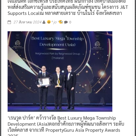
เจแอนด์ที เอ็กซ์เพรส ประเทศไทย ผนึกกำลัง เทศบาลเมืองคอ
หงส์ส่งเสริมความรู้และสนับสนุนผลิตภัณฑ์ชุมชน โครงการ J&T
Supports Localณ หลาดสายเตราะ บ้านในไร่ จังหวัดสงขลา
0
27 สิงหาคม 2024
^ jo ^
‘เรนวูด ปาร์ค’ คว้ารางวัล Best Luxury Mega Township
Development (Asia)ตอกย้ำศักยภาพผู้พัฒนาอสังหาฯ ระดับ
เวิลด์คลาส จากเวที PropertyGuru Asia Property Awards
2025