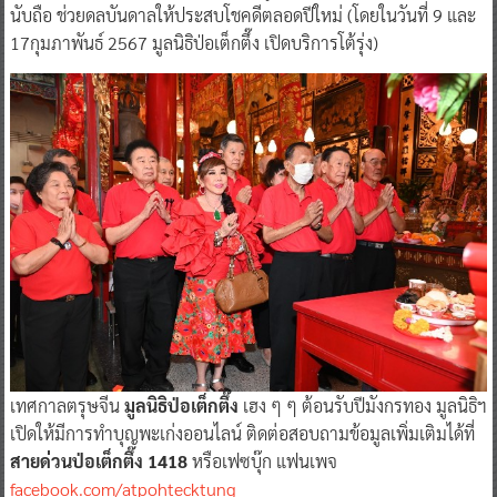
นับถือ ช่วยดลบันดาลให้ประสบโชคดีตลอดปีใหม่ (โดยในวันที่ 9 และ
17กุมภาพันธ์ 2567 มูลนิธิป่อเต็กตึ๊ง เปิดบริการโต้รุ่ง)
เทศกาลตรุษจีน
มูลนิธิป่อเต็กตึ๊ง
เฮง ๆ ๆ ต้อนรับปีมังกรทอง มูลนิธิฯ
เปิดให้มีการทำบุญพะเก่งออนไลน์ ติดต่อสอบถามข้อมูลเพิ่มเติมได้ที่
สายด่วนป่อเต็กตึ๊ง 1418
หรือเฟซบุ๊ก แฟนเพจ
facebook.com/atpohtecktung