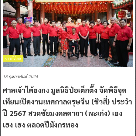
ข่าวทั่วไทย
13 กุมภาพันธ์ 2024
ศาลเจ้าไต้ฮงกง มูลนิธิป่อเต็กตึ๊ง จัดพิธีจุด
เทียนเปิดงานเทศกาลตรุษจีน (ชิวสี่) ประจำ
ปี 2567 สวดชัยมงคลคาถา (พะเก่ง) เฮง
เฮง เฮง ตลอดปีมังกรทอง