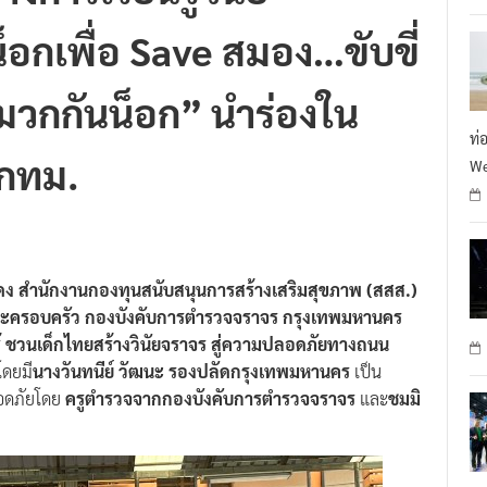
กเพื่อ Save สมอง…ขับขี่
มวกกันน็อก” นำร่องใน
ท่
 กทม.
We
แดง สำนักงานกองทุนสนับสนุนการสร้างเสริมสุขภาพ (สสส.)
นและครอบครัว กองบังคับการตำรวจจราจร กรุงเทพมหานคร
้ ชวนเด็กไทยสร้างวินัยจราจร สู่ความปลอดภัยทางถนน
ดยมี
นางวันทนีย์ วัฒนะ รองปลัดกรุงเทพมหานคร
เป็น
ลอดภัยโดย
ครูตำรวจจากกองบังคับการตำรวจจราจร
และ
ชมมิ