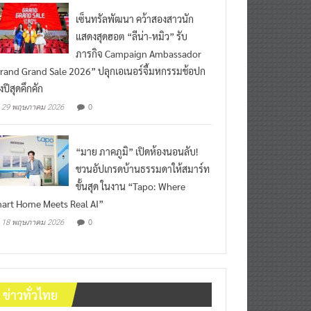
เซ็นทรัลพัฒนา คว้าสองสาวนัก
แสดงสุดฮอต “ลีน่า-หมิว” รับ
ภารกิจ Campaign Ambassador
rand Grand Sale 2026” ปลุกเอเนอร์จี้มหกรรมช้อปก
งปีสุดคึกคัก
0
29 พฤษภาคม 2026
“มาย ภาคภูมิ” เปิดห้องนอนลับ!
ชวนอัปเกรดบ้านธรรมดาให้สมาร์ท
ขั้นสุด ในงาน “Tapo: Where
art Home Meets Real AI”
0
18 พฤษภาคม 2026
ข่าวทั่วไทย