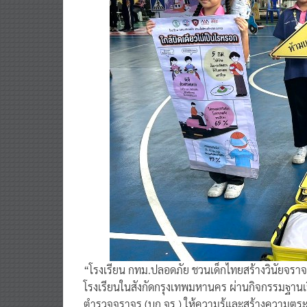
“โรงเรียน กทม.ปลอดภัย ชวนเด็กไทยสร้างวินัยจราจ
โรงเรียนในสังกัดกรุงเทพมหานคร ผ่านกิจกรรมฐานเรี
ตำรวจจราจร (บก.จร.) ให้ความรู้และสร้างความตระ