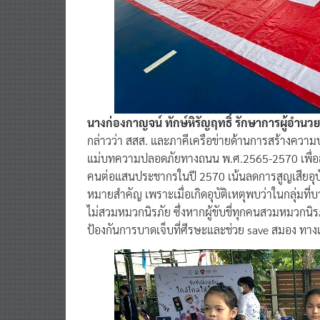
นางก่องกาญจน์ ทักษ์หิรัญฤทธิ์ รักษาการผู้อำน
กล่าวว่า สสส. และภาคีเครือข่ายด้านการสร้างควา
แม่บทความปลอดภัยทางถนน พ.ศ.2565-2570 เพื่อล
คนต่อแสนประชากรในปี 2570 เน้นลดการสูญเสียอุบัติเห
หมายสำคัญ เพราะเมื่อเกิดอุบัติเหตุพบว่าในกลุ่มที่บา
ไม่สวมหมวกนิรภัย ซึ่งหากผู้ขับขี่ทุกคนสวมหมวกนิรภั
ป้องกันการบาดเจ็บที่ศีรษะและช่วย save สมอง ทาง