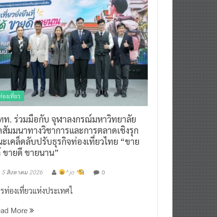
ท่องเที่ยว
ทท. ร่วมมือกับ จุฬาลงกรณ์มหาวิทยาลัย
ัดสัมมนาทางวิชาการและการตลาดเชิงรุก
ะเคล็ดลับปรับธุรกิจท่องเที่ยวไทย “ขาย
ด้ ขายดี ขายนาน”
0
5 สิงหาคม 2026
^ jo ^
รท่องเที่ยวแห่งประเทศไ
ead More