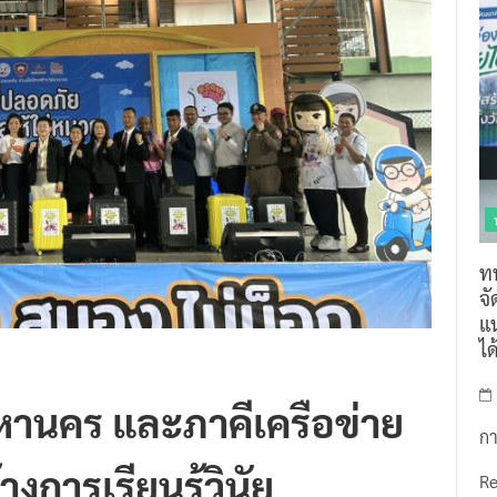
ท
จ
แน
ไ
หานคร และภาคีเครือข่าย
กา
งการเรียนรู้วินัย
R