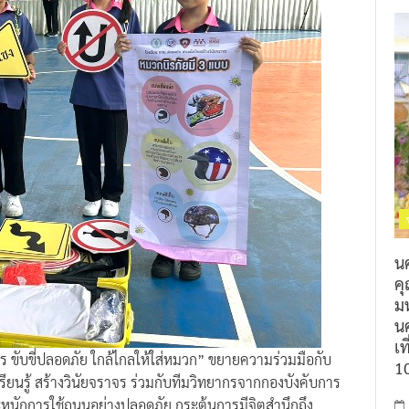
น
ค
ม
นค
เท
ร ขับขี่ปลอดภัย ใกล้ไกลให้ใส่หมวก” ขยายความร่วมมือกับ
1
ยนรู้ สร้างวินัยจราจร ร่วมกับทีมวิทยากรจากกองบังคับการ
หนักการใช้ถนนอย่างปลอดภัย กระตุ้นการมีจิตสำนึกถึง