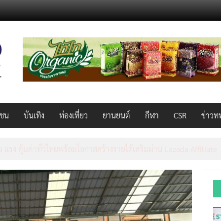
วชน
บันเทิง
ท่องเที่ยว
ยานยนต์
กีฬา
CSR
ข่าวท
็ว แรง คุ้มค่าทั่วไทยพร้อมโอกาสสร้างรายได้เสริมผ่าน Lazada Affiliate