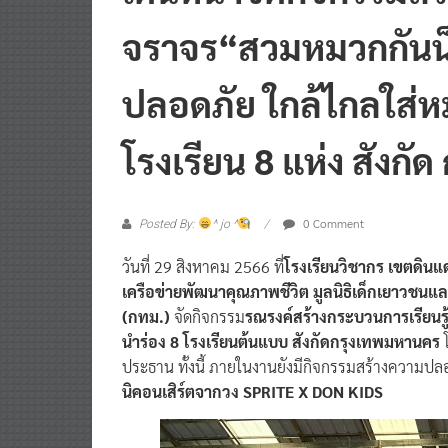
จราจร“สวมหมวกกันน็อ
ปลอดภัย ใกล้ไกลใส่ห
โรงเรียน 8 แห่ง สังกัด
0 Comment
Posted By:
^ jo ^
วันที่ 29 สิงหาคม 2566 ที่
โรงเรียนวิชากร เขตดิน
เครือข่ายพัฒนาคุณภาพชีวิต มูลนิธิเด็กเยาวช
(กทม.)
จัดกิจกรรม
รณรงค์สร้างกระบวนการเรียนรู
นำร่อง 8 โรงเรียนต้นแบบ สังกัดกรุงเทพมหานคร
โ
ประธาน ทั้งนี้ ภายในงานยังมีกิจกรรมสร้างความป
นิคอนเสิร์ตจากวง SPRITE X DON KIDS