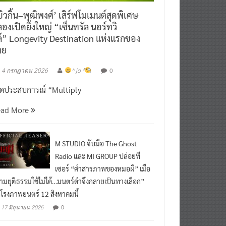
ิวกิ้น–พุฒิพงศ์’ เสิร์ฟโมเมนต์สุดพิเศษ
องเปิดยิ่งใหญ่ “เซ็นทรัล นอร์ทวิ
์” Longevity Destination แห่งแรกของ
ทย
0
4 กรกฎาคม 2026
^ jo ^
ิดประสบการณ์ “Multiply
ead More
M STUDIO จับมือ The Ghost
Radio และ MI GROUP ปล่อยที
เซอร์ “คำสารภาพของหมอผี” เมื่อ
ามยุติธรรมใช้ไม่ได้…มนตร์ดำจึงกลายเป็นทางเลือก”
กโรงภาพยนตร์ 12 สิงหาคมนี้
0
17 มิถุนายน 2026