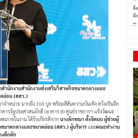
ดึ
คึก
ร สำสำนักงานสำนักงานส่งเสริมวิสาหกิจขนาดกลางและ
ดย่อม (สสว.)
จำหน่าย มากถึง 100 บูธ พร้อมสีสันความบันเทิง หวังเป็นอีก
 อาคารรัฐประศาสนภักดี (อาคาร B) ศูนย์ราชการฯ แจ้งวัฒนะ
. โดยภายในงาน ได้รับเกียรติจาก
นางลักขณา ตั้งจิตนบ ผู้ช่วยผู้
จขนาดกลางและขนาดย่อม (สสว.) ผู้บริหาร
และ
คณะทำงาน
งคึกคัก