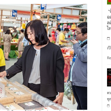
‘บ
ฉล
ลล
ไ
เป
R
คว
ทุ