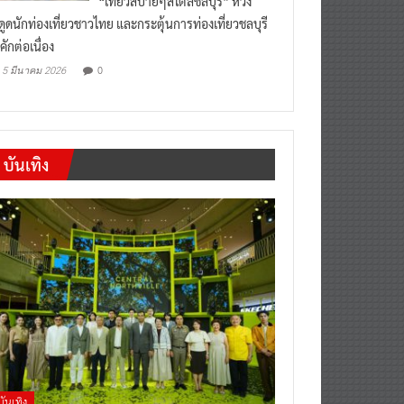
“เที่ยวสบายๆสไตล์ชลบุรี” หวัง
งดูดนักท่องเที่ยวชาวไทย และกระตุ้นการท่องเที่ยวชลบุรี
คักต่อเนื่อง
0
5 มีนาคม 2026
บันเทิง
บันเทิง