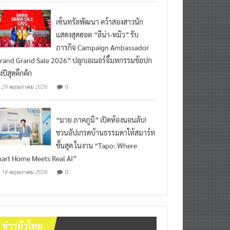
เซ็นทรัลพัฒนา คว้าสองสาวนัก
แสดงสุดฮอต “ลีน่า-หมิว” รับ
ภารกิจ Campaign Ambassador
rand Grand Sale 2026” ปลุกเอเนอร์จี้มหกรรมช้อปก
งปีสุดคึกคัก
0
29 พฤษภาคม 2026
“มาย ภาคภูมิ” เปิดห้องนอนลับ!
ชวนอัปเกรดบ้านธรรมดาให้สมาร์ท
ขั้นสุด ในงาน “Tapo: Where
art Home Meets Real AI”
0
18 พฤษภาคม 2026
ข่าวทั่วไทย