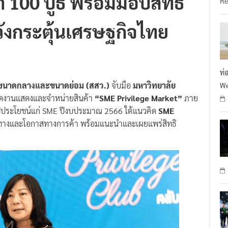
่า 100 บูธ พร้อมมอบสิทธิ
R
วังกระตุ้นเศรษฐกิจไทย
ท่
ิจขนาดกลางและขนาดย่อม (สสว.)
จับมือ
มหาวิทยาลัย
We
ิดงานแสดงและจำหน่ายสินค้า
“SME Privilege Market”
ภาย
ทธิประโยชน์แก่ SME ปีงบประมาณ 2566 ใต้แนวคิด
SME
องทางและโอกาสทางการค้า พร้อมแนะนำและเผยแพร่สิทธิ