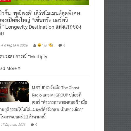
ิวกิ้น–พุฒิพงศ์’ เสิร์ฟโมเมนต์สุดพิเศษ
องเปิดยิ่งใหญ่ “เซ็นทรัล นอร์ทวิ
์” Longevity Destination แห่งแรกของ
ทย
0
4 กรกฎาคม 2026
^ jo ^
ิดประสบการณ์ “Multiply
ead More
M STUDIO จับมือ The Ghost
Radio และ MI GROUP ปล่อยที
เซอร์ “คำสารภาพของหมอผี” เมื่อ
ามยุติธรรมใช้ไม่ได้…มนตร์ดำจึงกลายเป็นทางเลือก”
กโรงภาพยนตร์ 12 สิงหาคมนี้
0
17 มิถุนายน 2026