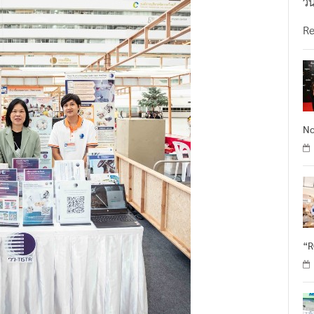
วั
R
No
“