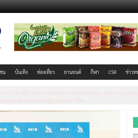
วชน
บันเทิง
ท่องเที่ยว
ยานยนต์
กีฬา
CSR
ข่าวท
AL 2026 ผนึก Bio+HealthTech INTERNATIONAL และ FutureCHEM 
และสุขภาพ ยกระดับไทยสู่ศูนย์กลางอาเซียน