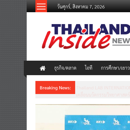
Skip
วันศุกร์, สิงหาคม 7, 2026
to
content
thailandinsidenew.com
Thailand
Inside
New
ธุรกิจ/ตลาด
ไอที
การศึกษา/เยา
Breaking News:
Thailand LAB INTERNATION
เคลื่อนนวัตกรรมวิทยาศาสตร์