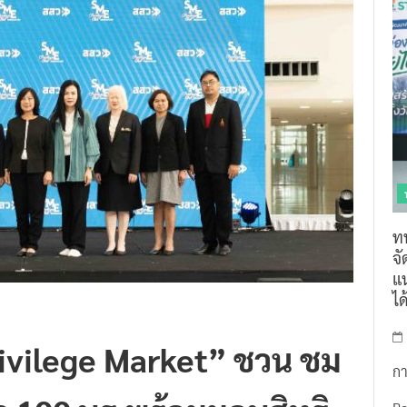
ท
จ
แน
ไ
ivilege Market” ชวน ชม
กา