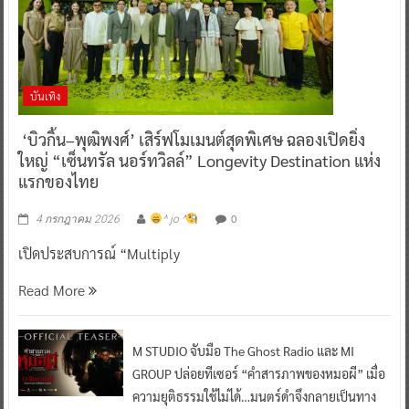
บันเทิง
‘บิวกิ้น–พุฒิพงศ์’ เสิร์ฟโมเมนต์สุดพิเศษ ฉลองเปิดยิ่ง
ใหญ่ “เซ็นทรัล นอร์ทวิลล์” Longevity Destination แห่ง
แรกของไทย
0
4 กรกฎาคม 2026
^ jo ^
เปิดประสบการณ์ “Multiply
Read More
M STUDIO จับมือ The Ghost Radio และ MI
GROUP ปล่อยทีเซอร์ “คำสารภาพของหมอผี” เมื่อ
ความยุติธรรมใช้ไม่ได้…มนตร์ดำจึงกลายเป็นทาง