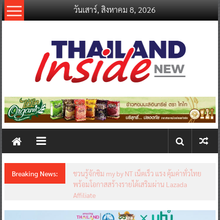
Skip
วันเสาร์, สิงหาคม 8, 2026
to
content
thailandinsidenew.com
Thailand
Inside
New
Breaking News:
ชวนรู้จักซิม my by NT เน็ตเร็ว แรง คุ้มค่าทั่วไทย
พร้อมโอกาสสร้างรายได้เสริมผ่าน Lazada
Affiliate