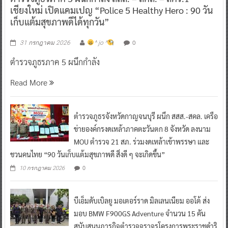
เชียงใหม่ เปิดแคมเปญ “Police 5 Healthy Hero : 90 วัน
เก็บแต้มสุขภาพดีได้ทุกวัน”
0
31 กรกฎาคม 2026
^ jo ^
ตำรวจภูธรภาค 5 ผนึกกำลัง
Read More
ตำรวจภูธรจังหวัดกาญจนบุรี ผนึก สสส.-สคล. เครือ
ข่ายองค์กรงดเหล้าภาคตะวันตก 8 จังหวัด ลงนาม
MOU ตำรวจ 21 สภ. ร่วมงดเหล้าเข้าพรรษา และ
ชวนคนไทย “90 วันเก็บแต้มสุขภาพดี สิ่งดี ๆ จะเกิดขึ้น”
0
10 กรกฎาคม 2026
บีเอ็มดับเบิลยู มอเตอร์ราด มิลเลนเนียม ออโต้ ส่ง
มอบ BMW F900GS Adventure จำนวน 15 คัน
สนับสนุนภารกิจตำรวจจราจรโครงการพระราชดำริ