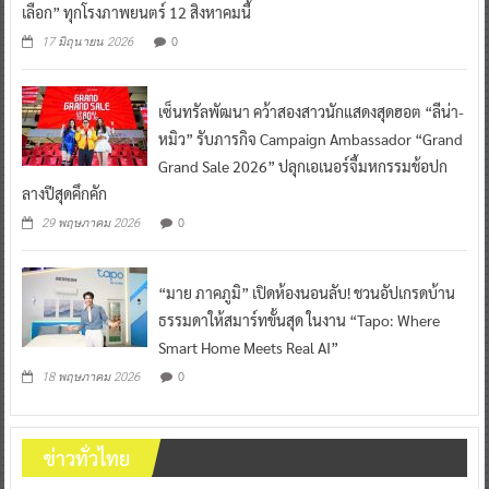
เลือก” ทุกโรงภาพยนตร์ 12 สิงหาคมนี้
0
17 มิถุนายน 2026
เซ็นทรัลพัฒนา คว้าสองสาวนักแสดงสุดฮอต “ลีน่า-
หมิว” รับภารกิจ Campaign Ambassador “Grand
Grand Sale 2026” ปลุกเอเนอร์จี้มหกรรมช้อปก
ลางปีสุดคึกคัก
0
29 พฤษภาคม 2026
“มาย ภาคภูมิ” เปิดห้องนอนลับ! ชวนอัปเกรดบ้าน
ธรรมดาให้สมาร์ทขั้นสุด ในงาน “Tapo: Where
Smart Home Meets Real AI”
0
18 พฤษภาคม 2026
ข่าวทั่วไทย