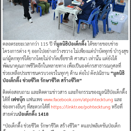
ตลอดระยะเวลากว่า 115 ปี ที่
มูลนิธิป่อเต็กตึ๊ง
ได้ขยายขอบข่าย
โครงการต่าง ๆ ออกไปอย่างกว้างขวาง ไม่เพียงแต่บำบัดทุกข์ บำรุงสุข
แก่ผู้ตกทุกข์ได้ยากโดยไม่จำกัดเชื้อชาติ ศาสนา เท่านั้น แต่ยังได้
พัฒนาคุณภาพชีวิตอีกในหลายทาง เพื่อเป็นองค์กรสาธารณกุศลที่
ช่วยเหลือประชาชนครบวงจรในทุกๆ ด้าน ต่อไป ดังปณิธาน
“มูลนิธิ
ป่อเต็กตึ๊ง ช่วยชีวิต รักษาชีวิต สร้างชีวิต”
ติดต่อสอบถาม และติดตามข่าวสาร และกิจกรรมของมูลนิธิป่อเต็กตึ๊ง
ได้ที่
เฟซบุ๊ก
แฟนเพจ
www.facebook.com/atpohtecktung
และ
ช่องทางอื่นๆ ที่สะดวกได้ที่
https://linktr.ee/pohtecktung
หรือที่
สายด่วน
ป่อเต็กตึ๊ง 1418
“ป่อเต็กตึ๊ง ช่วยชีวิต รักษาชีวิต สร้างชีวิต” #แอปพลิเคชันป่อเต็ก