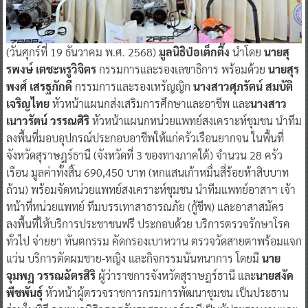
(วันศุกร์ที่ 19 ธันวาคม พ.ศ. 2568)
มูลนิธิป่อเต็กตึ๊ง
นำโดย
นายสุ
รพงษ์ เตชะหรูวิจิตร
กรรมการและรองเลขาธิการ พร้อมด้วย
นายสุร
พงศ์ เสรฐภักดี
กรรมการและรองเหรัญญิก
นางสาวศุภรัตน์ สมบัติ
เจริญไทย
หัวหน้าแผนกส่งเสริมการศึกษาและอาชีพ และ
นางสาว
เนาวรัตน์ วรรณศิริ
หัวหน้าแผนกหน่วยแพทย์สงเคราะห์ชุมชน นำทีม
ลงพื้นที่มอบอุปกรณ์ประกอบอาชีพให้แก่ครัวเรือนยากจน ในพื้นที่
จังหวัดสุราษฎร์ธานี (จังหวัดที่ 3 ของทางภาคใต้) จำนวน 28 ครัว
เรือน มูลค่าทั้งสิ้น 690,450 บาท (หกแสนเก้าหมื่นสี่ร้อยห้าสิบบาท
ถ้วน) พร้อมจัดหน่วยแพทย์สงเคราะห์ชุมชน นำทีมแพทย์อาสาฯ เจ้า
หน้าที่หน่วยแพทย์ ทีมบรรเทาสาธารณภัย (กู้ชีพ) และอาสาสมัคร
ลงพื้นที่ให้บริการประชาชนฟรี ประกอบด้วย บริการตรวจรักษาโรค
ทั่วไป จ่ายยา ทันตกรรม คัดกรองเบาหวาน ตรวจวัดสายตาพร้อมแจก
แว่น บริการตัดผมชาย-หญิง และกิจกรรมนันทนาการ โดยมี
นาย
จุมพฏ วรรณฉัตรสิริ
ผู้ว่าราชการจังหวัดสุราษฎร์ธานี และ
นายสงัด
พืชพันธุ์
หัวหน้าผู้ตรวจราชการกรมการพัฒนาชุมชน เป็นประธาน