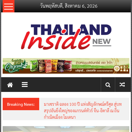
Skip
วันพฤหัสบดี, สิงหาคม 6, 2026
to
content
thailandinsidenew.com
Thailand
Inside
New
Breaking News:
มาเซราติ ฉลอง 100 ปี แห่งสัญลักษณ์ตรีศูล สู่บท
สรุปอันยิ่งใหญ่ของแกรนด์ทัวร์ จีน-อิตาลี ณ ถิ่น
กำเนิดเมือง โมเดนา