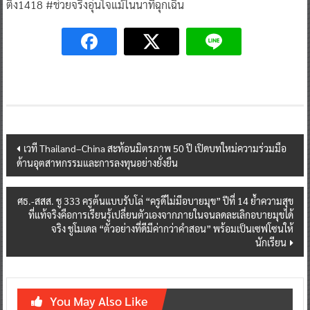
ตึ๊ง1418 #ช่วยจริงอุ่นใจแม้ในนาทีฉุกเฉิน
Post
เวที Thailand–China สะท้อนมิตรภาพ 50 ปี เปิดบทใหม่ความร่วมมือ
ด้านอุตสาหกรรมและการลงทุนอย่างยั่งยืน
navigation
ศธ.-สสส. ชู 333 ครูต้นแบบรับโล่ “ครูดีไม่มีอบายมุข” ปีที่ 14 ย้ำความสุข
ที่แท้จริงคือการเรียนรู้เปลี่ยนตัวเองจากภายในจนลดละเลิกอบายมุขได้
จริง ชูโมเดล “ตัวอย่างที่ดีมีค่ากว่าคำสอน” พร้อมเป็นเซฟโซนให้
นักเรียน
You May Also Like