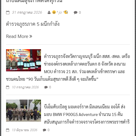
0
31 กรกฎาคม 2026
^ jo ^
ตำรวจภูธรภาค 5 ผนึกกำลัง
Read More
ตำรวจภูธรจังหวัดกาญจนบุรี ผนึก สสส.-สคล. เครือ
ข่ายองค์กรงดเหล้าภาคตะวันตก 8 จังหวัด ลงนาม
MOU ตำรวจ 21 สภ. ร่วมงดเหล้าเข้าพรรษา และ
ชวนคนไทย “90 วันเก็บแต้มสุขภาพดี สิ่งดี ๆ จะเกิดขึ้น”
0
10 กรกฎาคม 2026
บีเอ็มดับเบิลยู มอเตอร์ราด มิลเลนเนียม ออโต้ ส่ง
มอบ BMW F900GS Adventure จำนวน 15 คัน
สนับสนุนภารกิจตำรวจจราจรโครงการพระราชดำริ
0
13 มิถุนายน 2026