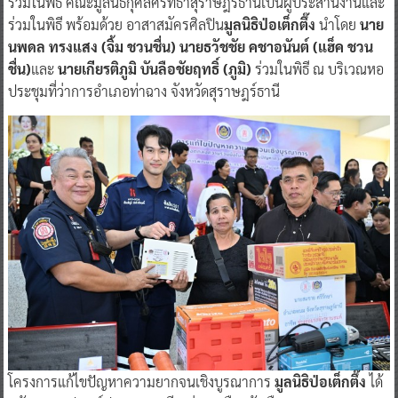
ร่วมในพิธี คณะมูลนิธิกุศลศรัทธาสุราษฎร์ธานีเป็นผู้ประสานงานและ
ร่วมในพิธี พร้อมด้วย อาสาสมัครศิลปิน
มูลนิธิป่อเต็กตึ๊ง
นำโดย
นาย
นพดล ทรงแสง (จิ้ม ชวนชื่น) นายธวัชชัย คชาอนันต์ (แฮ็ค ชวน
ชื่น)
และ
นายเกียรติภูมิ บันลือชัยฤทธิ์ (ภูมิ)
ร่วมในพิธี ณ บริเวณหอ
ประชุมที่ว่าการอำเภอท่าฉาง จังหวัดสุราษฎร์ธานี
โครงการแก้ไขปัญหาความยากจนเชิงบูรณาการ
มูลนิธิป่อเต็กตึ๊ง
ได้