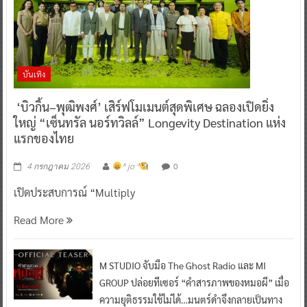
บันเทิง
‘บิวกิ้น–พุฒิพงศ์’ เสิร์ฟโมเมนต์สุดพิเศษ ฉลองเปิดยิ่ง
ใหญ่ “เซ็นทรัล นอร์ทวิลล์” Longevity Destination แห่ง
แรกของไทย
0
4 กรกฎาคม 2026
^ jo ^
เปิดประสบการณ์ “Multiply
Read More
M STUDIO จับมือ The Ghost Radio และ MI
GROUP ปล่อยทีเซอร์ “คำสารภาพของหมอผี” เมื่อ
ความยุติธรรมใช้ไม่ได้…มนตร์ดำจึงกลายเป็นทาง