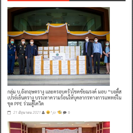
กลุ่ม บ.อังกฤษตรางู และครอบครัวโชคชัยณรงค์ มอบ “บอดี้ส
เปรย์เย็นตรางู บรรเทาความร้อนให้บุคลากรทางการแพทย์ใน
ชุด PPE ร่วมสู้โควิด
0
21 มิถุนายน 2021
^ jo ^