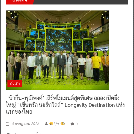
บันเทิง
‘บิวกิ้น–พุฒิพงศ์’ เสิร์ฟโมเมนต์สุดพิเศษ ฉลองเปิดยิ่ง
ใหญ่ “เซ็นทรัล นอร์ทวิลล์” Longevity Destination แห่ง
แรกของไทย
0
4 กรกฎาคม 2026
^ jo ^