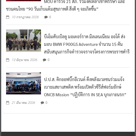
MOU ตำรวจ 21 สภ. ร่วมงดเหล้าเข้าพรรษา และ
ชวนคนไทย “90 วันเก็บแต้มสุขภาพดี สิ่งดี ๆ จะเกิดขึ้น”
0
10 กรกฎาคม 2026
บีเอ็มดับเบิลยู มอเตอร์ราด มิลเลนเนียม ออโต้ ส่ง
มอบ BMW F900GS Adventure จำนวน 15 คัน
สนับสนุนภารกิจตำรวจจราจรโครงการพระราชดำริ
0
13 มิถุนายน 2026
ป.ป.ส. คิกออฟบิ๊กอีเวนต์ ดึงพลังมวลชนร่วมแจ้ง
เบาะแสยาเสพติด พร้อมเปิดตัวซีรีส์ฟอร์มยักษ์
ONCB Mission “ปฏิบัติการ IN SEA บุกเกาะนรก”
0
21 มีนาคม 2026