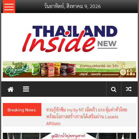
Skip
วันอาทิตย์, สิงหาคม 9, 2026
to
content
thailandinsidenew.com
Thailand
Inside
New
Breaking News:
ชวนรู้จักซิม my by NT เน็ตเร็ว แรง คุ้มค่าทั่วไทย
พร้อมโอกาสสร้างรายได้เสริมผ่าน Lazada
Affiliate