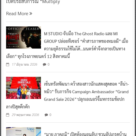
เปิดประสบการณ์ “Multiply
Read More
M STUDIO จับมือ The Ghost Radio และ MI
GROUP ปล่อยทีเซอร์ “คำสารภาพของหมอผี” เมื่อ
ความยุติธรรมใช้ไม่ได้…มนตร์ดำจึงกลายเป็นทาง
เลือก” ทุกโรงภาพยนตร์ 12 สิงหาคมนี้
0
17 มิถุนายน 2026
เซ็นทรัลพัฒนา คว้าสองสาวนักแสดงสุดฮอต “ลีน่า-
หมิว” รับภารกิจ Campaign Ambassador “Grand
Grand Sale 2026” ปลุกเอเนอร์จี้มหกรรมช้อปก
ลางปีสุดคึกคัก
0
29 พฤษภาคม 2026
“มาย ภาคภูมิ” เปิดห้องนอนลับ! ชวนอัปเกรดบ้าน