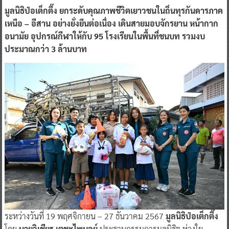
มูลนิธิป่อเต็กตึ๊ง ยกระดับคุณภาพชีวิตเยาวชนในถิ่นทุรกันดารภาค
เหนือ – อีสาน อย่างยั่งยืนต่อเนื่อง เดินสายมอบจักรยาน หน้ากาก
อนามัย อุปกรณ์กีฬาให้กับ 95 โรงเรียนในพื้นที่ชนบท รวมงบ
ประมาณกว่า 3 ล้านบาท
ระหว่างวันที่ 19 พฤศจิกายน – 27 ธันวาคม 2567
มูลนิธิป่อเต็กตึ๊ง
โดย
นายวิเชียร เตชะไพบูลย์
ประธานกรรมการมูลนิธิฯ ห่วงใย