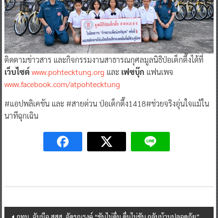
ติดตามข่าวสาร และกิจกรรมงานสาธารณกุศลมูลนิธิป่อเต็กตึ๊งได้ที่
เว็บไซต์
www.pohtecktung.org
และ
เฟซบุ๊ก
แฟนเพจ
www.facebook.com/atpohtecktung
#แอปพลิเคชัน และ #สายด่วน ป่อเต็กตึ๊ง1418#ช่วยจริงอุ่นใจแม้ใน
นาทีฉุกเฉิน
Post
กทม. จับมือ สสส. จัดรณรงค์ “ขับไม่ดื่ม ดื่มไม่ขับ กลับบ้านปลอดภัย”