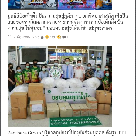
มูลนิธิป่อเต็กตึ๊ง ปันความสุขสู่ภูมิภาค.. ยกทัพอาสาสมัครศิลปิน
และของรางวัลหลากหลายรายการ จัดคาราวานป่อเต็กตึ๊ง ปัน
ความสุข ให้ชุมชน” มอบความสุขให้แก่ชาวสมุทรสาคร
0
7 มิถุนายน 2025
^ jo ^
Panthera Group บริจาคอุปกรณ์ป้องกันส่วนบุคคลเต็มรูปแบบ