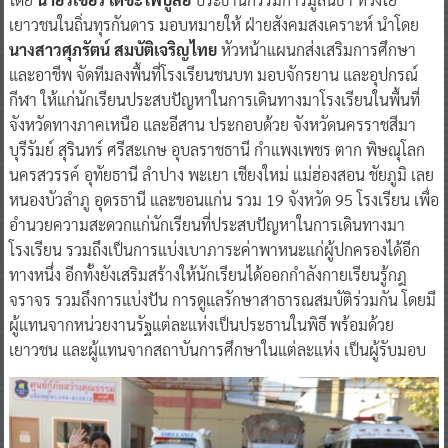
เยาวชนในถิ่นทุรกันดาร มอบหมายให้ ฝ่ายสังคมสงเคราะห์ นำโดย
นางสาวศุภรัตน์ สมบัติเจริญไทย
หัวหน้าแผนกส่งเสริมการศึกษา
และอาชีพ จัดทีมลงพื้นที่โรงเรียนชนบท มอบจักรยาน และอุปกรณ์
กีฬา ให้แก่นักเรียนประสบปัญหาในการเดินทางมาโรงเรียนในพื้นที่
จังหวัดทางภาคเหนือ และอีสาน ประกอบด้วย จังหวัดนครราชสีมา
บุรีรัมย์ สุรินทร์ ศรีสะเกษ อุบลราชธานี กำแพงเพชร ตาก พิษณุโลก
นครสวรรค์ อุทัยธานี ลำปาง พะเยา เชียงใหม่ แม่ฮ่องสอน ชัยภูมิ เลย
หนองบัวลำภู อุดรธานี และขอนแก่น รวม 19 จังหวัด 95 โรงเรียน เพื่อ
อำนวยความสะดวกแก่นักเรียนที่ประสบปัญหาในการเดินทางมา
โรงเรียน รวมถึงเป็นการแบ่งเบาภาระค่าพาหนะแก่ผู้ปกครองได้อีก
ทางหนึ่ง อีกทั้งยังเสริมสร้างให้นักเรียนได้ออกกำลังกายเรียนรู้กฎ
จราจร รวมถึงการแบ่งปัน การดูแลรักษาสาธารณสมบัติร่วมกัน โดยมี
ผู้แทนจากหน่วยงานรัฐแต่ละแห่งเป็นประธานในพิธี พร้อมด้วย
เยาวชน และผู้แทนจากสถาบันการศึกษาในแต่ละแห่ง เป็นผู้รับมอบ