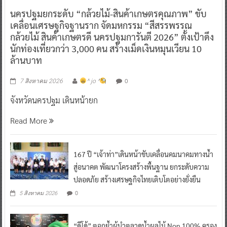
นครปฐมยกระดับ “กล้วยไม้-สินค้าเกษตรคุณภาพ” ขับ
เคลื่อนเศรษฐกิจฐานราก จัดมหกรรม “สีสรรพรรณ
กล้วยไม้ สินค้าเกษตรดี นครปฐมการันตี 2026” ตั้งเป้าดึง
นักท่องเที่ยวกว่า 3,000 คน สร้างเม็ดเงินหมุนเวียน 10
ล้านบาท
0
7 สิงหาคม 2026
^ jo ^
จังหวัดนครปฐม เดินหน้ายก
Read More
167 ปี “เจ้าท่า”เดินหน้าขับเคลื่อนคมนาคมทางน้ำ
สู่อนาคต พัฒนาโครงสร้างพื้นฐาน ยกระดับความ
ปลอดภัย สร้างเศรษฐกิจไทยเติบโตอย่างยั่งยืน
0
5 สิงหาคม 2026
“ดีโด้” ตอกย้ำผู้นำตลาดน้ำผลไม้ Non 100% ครอง