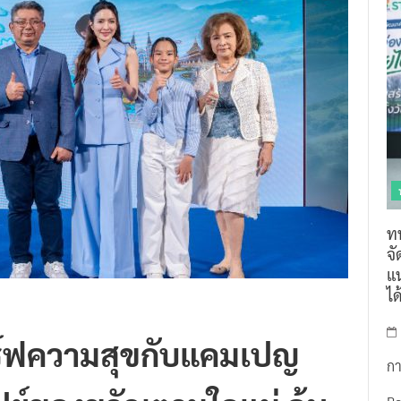
ท
จ
แน
ไ
สิร์ฟความสุขกับแคมเปญ
กา
เปย์ของขวัญตามใจแม่ ลุ้น
R