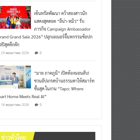
เซ็นทรัลพัฒนา คว้าสองสาวนัก
แสดงสุดฮอต “ลีน่า-หมิว” รับ
ภารกิจ Campaign Ambassador
rand Grand Sale 2026” ปลุกเอเนอร์จี้มหกรรมช้อปก
งปีสุดคึกคัก
0
29 พฤษภาคม 2026
“มาย ภาคภูมิ” เปิดห้องนอนลับ!
ชวนอัปเกรดบ้านธรรมดาให้สมาร์ท
ขั้นสุด ในงาน “Tapo: Where
art Home Meets Real AI”
0
18 พฤษภาคม 2026
ข่าวทั่วไทย