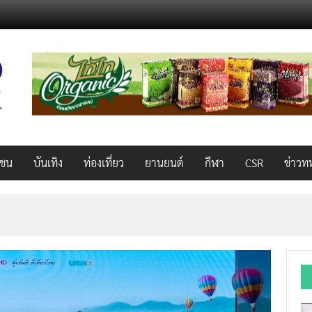
วชน
บันเทิง
ท่องเที่ยว
ยานยนต์
กีฬา
CSR
ข่าวท
็ว แรง คุ้มค่าทั่วไทยพร้อมโอกาสสร้างรายได้เสริมผ่าน Lazada Affiliate