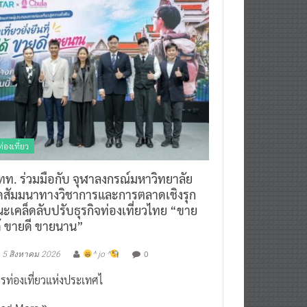
ท่องเที่ยว
ทท. ร่วมมือกับ จุฬาลงกรณ์มหาวิทยาลัย
ัดสัมมนาทางวิชาการและการตลาดเชิงรุก
ะเคล็ดลับปรับธุรกิจท่องเที่ยวไทย “ขาย
ด้ ขายดี ขายนาน”
0
5 สิงหาคม 2026
^ jo ^
รท่องเที่ยวแห่งประเทศไ
ead More