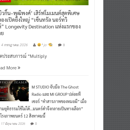
ิวกิ้น–พุฒิพงศ์’ เสิร์ฟโมเมนต์สุดพิเศษ
องเปิดยิ่งใหญ่ “เซ็นทรัล นอร์ทวิ
์” Longevity Destination แห่งแรกของ
ทย
0
4 กรกฎาคม 2026
^ jo ^
ิดประสบการณ์ “Multiply
ead More
M STUDIO จับมือ The Ghost
Radio และ MI GROUP ปล่อยที
เซอร์ “คำสารภาพของหมอผี” เมื่อ
ามยุติธรรมใช้ไม่ได้…มนตร์ดำจึงกลายเป็นทางเลือก”
กโรงภาพยนตร์ 12 สิงหาคมนี้
0
17 มิถุนายน 2026