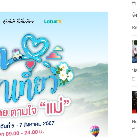
จั
R
ปล
No