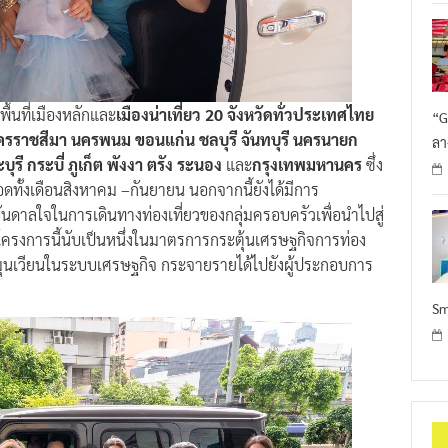
้นที่เมืองหลักและ
เมืองน่าเที่ยว 20 จังหวัดทั่วประเทศไทย
“G
ย นครราชสีมา นครพนม ขอนแก่น ชลบุรี จันทบุรี นครนายก
ลา
รี กระบี่ ภูเก็ต พังงา ตรัง ระนอง
และ
กรุงเทพมหานคร
ซึ่ง
อดทั้งเดือนสิงหาคม –กันยายน นอกจากนี้ยังได้มีการ
บันดาลใจในการเดินทางท่องเที่ยวของกลุ่มครอบครัวเพื่อนำไปสู่
ยโครงการนี้นับเป็นหนึ่งในมาตรการกระตุ้นเศรษฐกิจการท่อง
นหมุนเวียนในระบบเศรษฐกิจ กระจายรายได้ไปยังผู้ประกอบการ
Sm