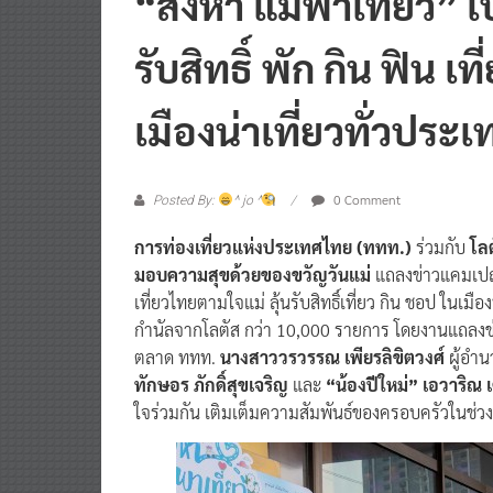
รับสิทธิ์ พัก กิน ฟิน เท
เมืองน่าเที่ยวทั่วประเ
0 Comment
Posted By:
^ jo ^
การท่องเที่ยวแห่งประเทศไทย (ททท.)
ร่วมกับ
โลต
มอบความสุขด้วยของขวัญวันแม่
แถลงข่าวแคมเ
เที่ยวไทยตามใจแม่ ลุ้นรับสิทธิ์เที่ยว กิน ชอป ในเม
กำนัลจากโลตัส กว่า 10,000 รายการ โดยงานแถลงข่
ตลาด ททท.
นางสาววรวรรณ เพียรลิขิตวงศ์
ผู้อำน
ทักษอร ภักดิ์สุขเจริญ
และ
“น้องปีใหม่” เอวาริณ
ใจร่วมกัน เติมเต็มความสัมพันธ์ของครอบครัวในช่วง