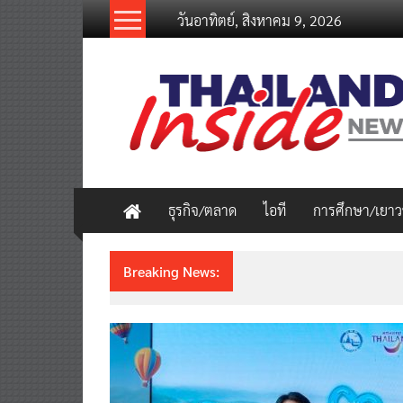
Skip
วันอาทิตย์, สิงหาคม 9, 2026
to
content
thailandinsidenew.com
Thailand
Inside
New
ธุรกิจ/ตลาด
ไอที
การศึกษา/เยา
Breaking News:
ชวนรู้จักซิม my by NT เน็ตเร