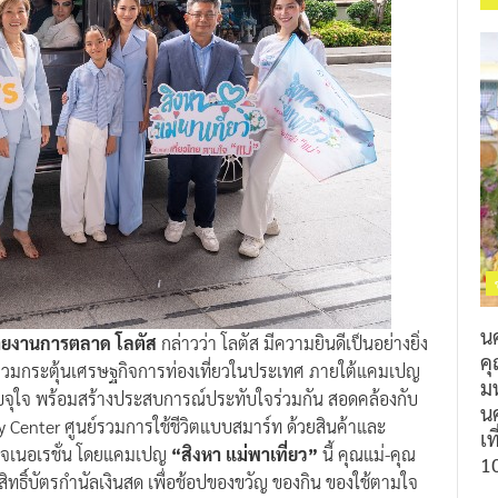
น
 สายงานการตลาด โลตัส
กล่าวว่า โลตัส มีความยินดีเป็นอย่างยิ่ง
ค
ื่อร่วมกระตุ้นเศรษฐกิจการท่องเที่ยวในประเทศ ภายใต้แคมเปญ
ม
จุใจ พร้อมสร้างประสบการณ์ประทับใจร่วมกัน สอดคล้องกับ
นค
ty Center ศูนย์รวมการใช้ชีวิตแบบสมาร์ท ด้วยสินค้าและ
เท
กเจเนอเรชั่น โดยแคมเปญ
“สิงหา แม่พาเที่ยว”
นี้ คุณแม่-คุณ
1
ทธิ์บัตรกำนัลเงินสด เพื่อช้อปของขวัญ ของกิน ของใช้ตามใจ