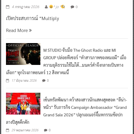
0
4 กรกฎาคม 2026
^ jo ^
เปิดประสบการณ์ “Multiply
Read More
M STUDIO จับมือ The Ghost Radio และ MI
GROUP ปล่อยทีเซอร์ “คำสารภาพของหมอผี” เมื่อ
ความยุติธรรมใช้ไม่ได้…มนตร์ดำจึงกลายเป็นทาง
เลือก” ทุกโรงภาพยนตร์ 12 สิงหาคมนี้
0
17 มิถุนายน 2026
เซ็นทรัลพัฒนา คว้าสองสาวนักแสดงสุดฮอต “ลีน่า-
หมิว” รับภารกิจ Campaign Ambassador “Grand
Grand Sale 2026” ปลุกเอเนอร์จี้มหกรรมช้อปก
ลางปีสุดคึกคัก
0
29 พฤษภาคม 2026