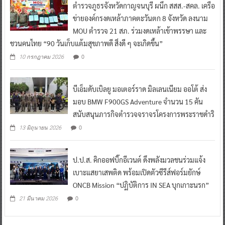
ตำรวจภูธรจังหวัดกาญจนบุรี ผนึก สสส.-สคล. เครือ
ข่ายองค์กรงดเหล้าภาคตะวันตก 8 จังหวัด ลงนาม
MOU ตำรวจ 21 สภ. ร่วมงดเหล้าเข้าพรรษา และ
ชวนคนไทย “90 วันเก็บแต้มสุขภาพดี สิ่งดี ๆ จะเกิดขึ้น”
0
10 กรกฎาคม 2026
บีเอ็มดับเบิลยู มอเตอร์ราด มิลเลนเนียม ออโต้ ส่ง
มอบ BMW F900GS Adventure จำนวน 15 คัน
สนับสนุนภารกิจตำรวจจราจรโครงการพระราชดำริ
0
13 มิถุนายน 2026
ป.ป.ส. คิกออฟบิ๊กอีเวนต์ ดึงพลังมวลชนร่วมแจ้ง
เบาะแสยาเสพติด พร้อมเปิดตัวซีรีส์ฟอร์มยักษ์
ONCB Mission “ปฏิบัติการ IN SEA บุกเกาะนรก”
0
21 มีนาคม 2026