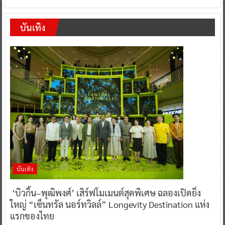
บันเทิง
บันเทิง
‘บิวกิ้น–พุฒิพงศ์’ เสิร์ฟโมเมนต์สุดพิเศษ ฉลองเปิดยิ่ง
ใหญ่ “เซ็นทรัล นอร์ทวิลล์” Longevity Destination แห่ง
แรกของไทย