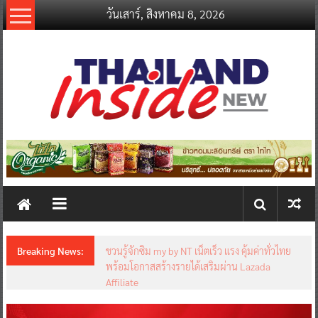
Skip
วันเสาร์, สิงหาคม 8, 2026
to
content
thailandinsidenew.com
Thailand
Inside
New
Breaking News:
ชวนรู้จักซิม my by NT เน็ตเร็ว แรง คุ้มค่าทั่วไทย
พร้อมโอกาสสร้างรายได้เสริมผ่าน Lazada
Affiliate