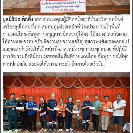
มูลนิธิป่อเต็กตึ๊ง
ขอขอบพระคุณผู้มีจิตศรัทธาที่ร่วมบริจาคทรัพย์
เครื่องอุปโภคบริโภค สมทบทุนช่วยเหลือพี่น้องประชาชนในพื้นที่
ชายแดนไทย-กัมพูชา ขอบุญบารมีหลวงปู่ไต้ฮง (ไต้ฮงกง) ดลบันดาล
ให้ท่านและครอบครัว มีความสุขความเจริญ สุขภาพแข็งแรงตลอดไป
และขอส่งกำลังใจให้เจ้าหน้าที่-อาสาสมัครทุกท่าน ทุกหน่วย ที่ปฏิบัติ
ภารกิจ รวมถึงพี่น้องประชาชนในพื้นที่ชายแดนไทย-กัมพูชา ขอให้ทุก
ท่านปลอดภัย และขอให้สถานการณ์คลี่คลายโดยเร็ววัน.