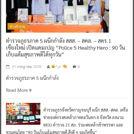
ข่าวตำรวจ
ตำรวจภูธรภาค 5 ผนึกกำลัง สสส. – สคล. – สคร.1
เชียงใหม่ เปิดแคมเปญ “Police 5 Healthy Hero : 90 วัน
เก็บแต้มสุขภาพดีได้ทุกวัน”
0
31 กรกฎาคม 2026
^ jo ^
ตำรวจภูธรภาค 5 ผนึกกำลัง
Read More
ตำรวจภูธรจังหวัดกาญจนบุรี ผนึก สสส.-สคล. เครือ
ข่ายองค์กรงดเหล้าภาคตะวันตก 8 จังหวัด ลงนาม
MOU ตำรวจ 21 สภ. ร่วมงดเหล้าเข้าพรรษา และ
ชวนคนไทย “90 วันเก็บแต้มสุขภาพดี สิ่งดี ๆ จะเกิดขึ้น”