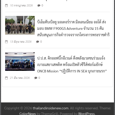
0
10 กรกฎาคม 2026
บีเอ็มดับเบิลยู มอเตอร์ราด มิลเลนเนียม ออโต้ ส่ง
มอบ BMW F900GS Adventure จำนวน 15 คัน
สนับสนุนภารกิจตำรวจจราจรโครงการพระราชดำริ
0
13 มิถุนายน 2026
ป.ป.ส. คิกออฟบิ๊กอีเวนต์ ดึงพลังมวลชนร่วมแจ้ง
เบาะแสยาเสพติด พร้อมเปิดตัวซีรีส์ฟอร์มยักษ์
ONCB Mission “ปฏิบัติการ IN SEA บุกเกาะนรก”
0
21 มีนาคม 2026
Copyright © 2026
thailandinsidenew.com
. All rights reserved. Theme:
ColorNews
by ThemeGrill. Powered by
WordPress
.