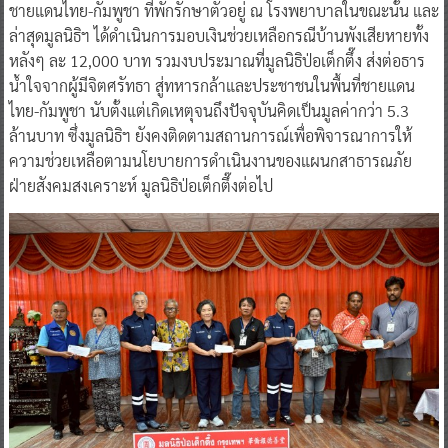
ชายแดนไทย-กัมพูชา ที่พักรักษาตัวอยู่ ณ โรงพยาบาลในขณะนั้น และ
ล่าสุดมูลนิธิฯ ได้ดำเนินการมอบเงินช่วยเหลือกรณีบ้านพังเสียหายทั้ง
หลังๆ ละ 12,000 บาท รวมงบประมาณที่มูลนิธิป่อเต็กตึ๊ง ส่งต่อธาร
น้ำใจจากผู้มีจิตศรัทธา สู่ทหารกล้าและประชาชนในพื้นที่ชายแดน
ไทย-กัมพูชา นับตั้งแต่เกิดเหตุจนถึงปัจจุบันคิดเป็นมูลค่ากว่า 5.3
ล้านบาท ซึ่งมูลนิธิฯ ยังคงติดตามสถานการณ์เพื่อพิจารณาการให้
ความช่วยเหลือตามนโยบายการดำเนินงานของแผนกสาธารณภัย
ฝ่ายสังคมสงเคราะห์ มูลนิธิป่อเต็กตึ๊งต่อไป