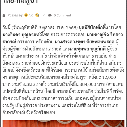
0 Comment
Posted By:
^ jo ^
วันนี้ (วันพฤหัสบดีที่ 9 ตุลาคม พ.ศ. 2568)
มูลนิธิป่อเต็กตึ๊ง
นำโดย
นางจินดา บุญลาภทวีโชค
กรรมการตรวจสอบ
นายชาญกิจ วิทยาว
รากรณ์
กรรมการ พร้อมด้วย
นางสาวดวงชุตา ติยะพจนพรกุล
ผู้
ช่วยผู้จัดการฝ่ายสังคมสงเคราะห์ และ
นายชุมพล บุญภักดี
ผู้ช่วย
หัวหน้าแผนกสาธารณภัย นำทีมเจ้าหน้าที่แผนกสาธารณภัย ฝ่าย
สังคมสงเคราะห์ มอบเงินช่วยเหลือแก่ประชาชนในพื้นที่อำเภอกันทร
ลักษณ์ จังหวัดศรีสะเกษ ที่ได้รับผลกระทบกรณีบ้านพังเสียหายทั้งหลัง
จากเหตุการณ์ปะทะบริเวณชายแดนไทย-กัมพูชา หลังละ 12,000
บาท รวมจำนวน 32 หลัง รวมเป็นเงินทั้งสิ้น 384,000 บาท (สามแสน
แปดหมื่นสี่พันบาทถ้วน) โดยมี อาสาสมัครเฉพาะกิจ ร่วมในพิธี พร้อม
ด้วย กรมป้องกันและบรรเทาสาธารณภัย และ คณะผู้แทนจากหน่วย
งานรัฐ เป็นผู้สำรวจ ประสานงาน และร่วมในพิธี ณ ที่ว่าการอำเภอ
กันทรลักษณ์ จังหวัดศรีสะเกษ