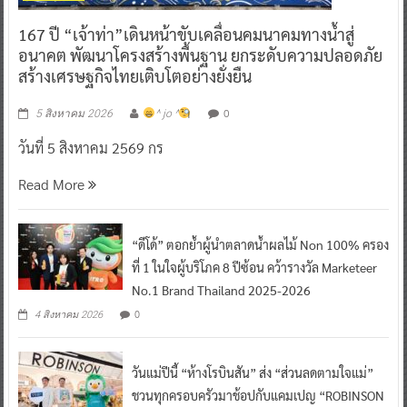
167 ปี “เจ้าท่า”เดินหน้าขับเคลื่อนคมนาคมทางน้ำสู่
อนาคต พัฒนาโครงสร้างพื้นฐาน ยกระดับความปลอดภัย
สร้างเศรษฐกิจไทยเติบโตอย่างยั่งยืน
0
5 สิงหาคม 2026
^ jo ^
วันที่ 5 สิงหาคม 2569 กร
Read More
“ดีโด้” ตอกย้ำผู้นำตลาดน้ำผลไม้ Non 100% ครอง
ที่ 1 ในใจผู้บริโภค 8 ปีซ้อน คว้ารางวัล Marketeer
No.1 Brand Thailand 2025-2026
0
4 สิงหาคม 2026
วันแม่ปีนี้ “ห้างโรบินสัน” ส่ง “ส่วนลดตามใจแม่”
ชวนทุกครอบครัวมาช้อปกับแคมเปญ “ROBINSON