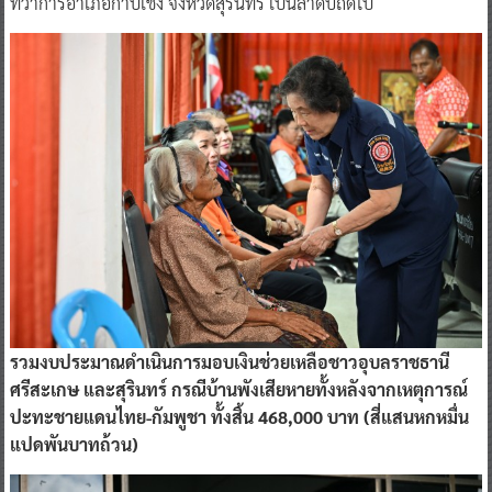
ที่ว่าการอําเภอกาบเชิง จังหวัดสุรินทร์ เป็นลำดับถัดไป
รวมงบประมาณดำเนินการมอบเงินช่วยเหลือชาวอุบลราชธานี
ศรีสะเกษ และสุรินทร์ กรณีบ้านพังเสียหายทั้งหลังจากเหตุการณ์
ปะทะชายแดนไทย-กัมพูชา ทั้งสิ้น 468,000 บาท (สี่แสนหกหมื่น
แปดพันบาทถ้วน)