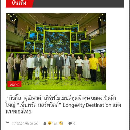
บันเทิง
บันเทิง
‘บิวกิ้น–พุฒิพงศ์’ เสิร์ฟโมเมนต์สุดพิเศษ ฉลองเปิดยิ่ง
ใหญ่ “เซ็นทรัล นอร์ทวิลล์” Longevity Destination แห่ง
แรกของไทย
0
4 กรกฎาคม 2026
^ jo ^