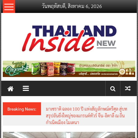
Skip
วันพฤหัสบดี, สิงหาคม 6, 2026
to
content
thailandinsidenew.com
Thailand
Inside
New
Breaking News:
มาเซราติ ฉลอง 100 ปี แห่งสัญลักษณ์ตรีศูล สู่บท
สรุปอันยิ่งใหญ่ของแกรนด์ทัวร์ จีน-อิตาลี ณ ถิ่น
กำเนิดเมือง โมเดนา