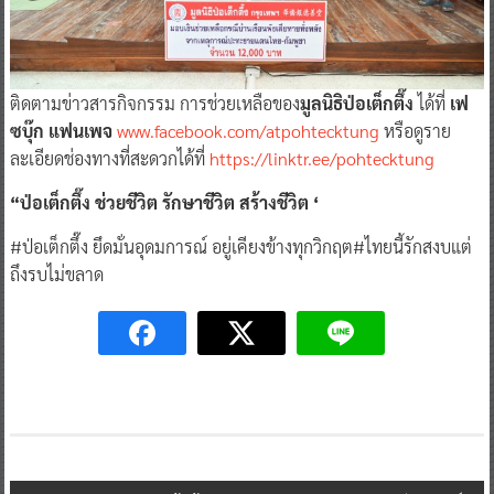
ติดตามข่าวสารกิจกรรม การช่วยเหลือของ
มูลนิธิป่อเต็กตึ๊ง
ได้ที่
เฟ
ซบุ๊ก แฟนเพจ
www.facebook.com/atpohtecktung
หรือดูราย
ละเอียดช่องทางที่สะดวกได้ที่
https://linktr.ee/pohtecktung
“ป่อเต็กตึ๊ง ช่วยชีวิต รักษาชีวิต สร้างชีวิต ‘
#ป่อเต็กตึ๊ง ยึดมั่นอุดมการณ์ อยู่เคียงข้างทุกวิกฤต#ไทยนี้รักสงบแต่
ถึงรบไม่ขลาด