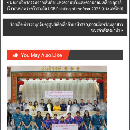
Post
ผลงานจิตรกรรมจากเส้นด้ายแห่งความหวังและความกลมเกลียว ดุอาอ์
(วิงวอนขอพร) คว้ารางวัล UOB Painting of the Year 2025 (ประเทศไทย)
navigation
ร้อยเอ็ด ตำรวจบุกจับครูศูนย์เด็กเล็กค้ายาบ้า370,000เม็ดพร้อมลูกสาว
ขณะกำลังส่งยาบ้า
You May Also Like