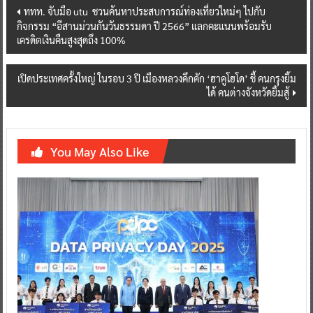
Post
ททท. จับมือ utu ชวนค้นหาประสบการณ์ท่องเที่ยวใหม่ๆ ไปกับ
กิจกรรม “อีสานม่วนกันวันธรรมดา ปี 2566” แลกคะแนนพร้อมรับ
navigation
เครดิตเงินคืนสูงสุดถึง 100%
เปิดประเทศครั้งใหญ่ ในรอบ 3 ปี เมืองหลวงคึกคัก ‘ฮาคูโฮโด’ ชี้ คนกรุงยิ้ม
ได้ คนต่างจังหวัดยิ้มสู้
You May Also Like