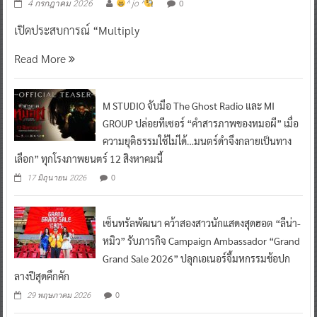
0
4 กรกฎาคม 2026
^ jo ^
เปิดประสบการณ์ “Multiply
Read More
M STUDIO จับมือ The Ghost Radio และ MI
GROUP ปล่อยทีเซอร์ “คำสารภาพของหมอผี” เมื่อ
ความยุติธรรมใช้ไม่ได้…มนตร์ดำจึงกลายเป็นทาง
เลือก” ทุกโรงภาพยนตร์ 12 สิงหาคมนี้
0
17 มิถุนายน 2026
เซ็นทรัลพัฒนา คว้าสองสาวนักแสดงสุดฮอต “ลีน่า-
หมิว” รับภารกิจ Campaign Ambassador “Grand
Grand Sale 2026” ปลุกเอเนอร์จี้มหกรรมช้อปก
ลางปีสุดคึกคัก
0
29 พฤษภาคม 2026