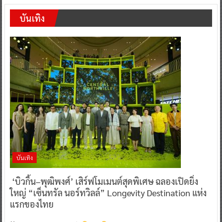
บันเทิง
บันเทิง
‘บิวกิ้น–พุฒิพงศ์’ เสิร์ฟโมเมนต์สุดพิเศษ ฉลองเปิดยิ่ง
ใหญ่ “เซ็นทรัล นอร์ทวิลล์” Longevity Destination แห่ง
แรกของไทย