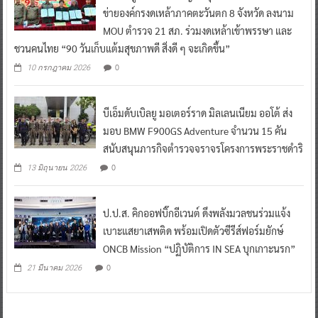
ข่ายองค์กรงดเหล้าภาคตะวันตก 8 จังหวัด ลงนาม
MOU ตำรวจ 21 สภ. ร่วมงดเหล้าเข้าพรรษา และ
ชวนคนไทย “90 วันเก็บแต้มสุขภาพดี สิ่งดี ๆ จะเกิดขึ้น”
0
10 กรกฎาคม 2026
บีเอ็มดับเบิลยู มอเตอร์ราด มิลเลนเนียม ออโต้ ส่ง
มอบ BMW F900GS Adventure จำนวน 15 คัน
สนับสนุนภารกิจตำรวจจราจรโครงการพระราชดำริ
0
13 มิถุนายน 2026
ป.ป.ส. คิกออฟบิ๊กอีเวนต์ ดึงพลังมวลชนร่วมแจ้ง
เบาะแสยาเสพติด พร้อมเปิดตัวซีรีส์ฟอร์มยักษ์
ONCB Mission “ปฏิบัติการ IN SEA บุกเกาะนรก”
0
21 มีนาคม 2026