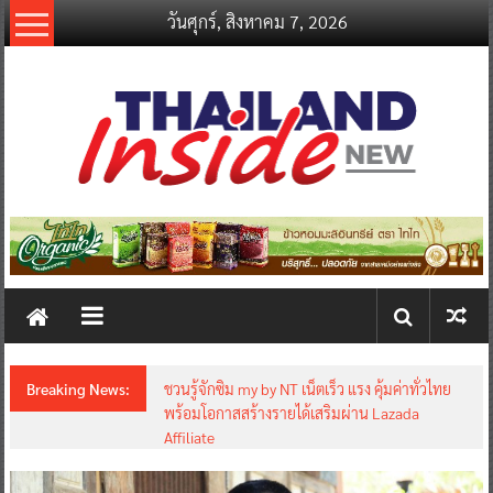
Skip
วันศุกร์, สิงหาคม 7, 2026
to
content
thailandinsidenew.com
Thailand
Inside
New
Breaking News:
ชวนรู้จักซิม my by NT เน็ตเร็ว แรง คุ้มค่าทั่วไทย
พร้อมโอกาสสร้างรายได้เสริมผ่าน Lazada
Affiliate