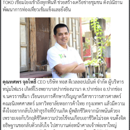
TOKO เชื่อมโยงเข้าถึงทุกพื้นที่ ช่วยสร้างเครือข่ายชุมชน ตั้งปณิธาน
พัฒนาการท่องเที่ยวเข้มแข็งและยั่งยืน
คุณทศพร จุลโพธิ์
CEO บริษัท ทอส ดีเวลลอปเม้นท์ จำกัด ผู้บริหาร
หนุ่มไฟแรง เกิดที่โรงพยาบาลปากช่องนานา ต.ปากช่อง อ.ปากช่อง
จ.นครราชสีมา เรียนจบการศึกษาปริญญาตรีสาขาวารสารศาสตร์
คณะนิเทศศาสตร์ มหาวิทยาลัยหอการค้าไทย กรุงเทพฯ แล้วมีความ
ตั้งใจอยากกลับไปทำธุรกิจที่บ้านเกิด ผู้พลิกชีวิตจากนักพนันตัวยง
เพราะเจอกับวิกฤติชีวิตความป่วยไข้จนเกือบเอาชีวิตไม่รอด จนตั้งจิต
อธิษฐานขอกลับตัวกลับใจ ไปสาบานต่อหน้าศาลเจ้าพ่อเขาใหญ่