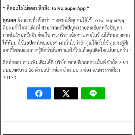
” คิดอะไรไม่ออก นึกถึง To Ko SuperApp “
คุณทศ
ยังกล่าวทิ้งท้ายว่า ” อยากให้ทุกคนได้ใช้ To Ko SuperApp
คือผมตั้งใจทำเต็มที่ สามารถแก้ไขปัญหารายละเอียดหรือปัญหา
ภายในร้านหรือยิบย่อยในการบริหารจัดการภายในร้านได้หมด อยาก
ให้หันมาใช้แอปคนไทยเยอะๆ ผมมั่นใจว่าถ้าคุณได้เริ่มใช้ คุณจะรู้สึก
แฮปปี้ตอนแรกอาจรู้สึกว่ามันยากแต่ใช้ไปแล้วคุณติดใจแน่นอนครับ “
ติดต่อสอบถามเพิ่มเติมได้ที่ บริษัท ทอส ดีเวลลอปเม้นท์ จำกัด 29/1
ถนนเทศบาล 26 ตำบลปากช่อง อำเภอปากช่อง จ.นครราชสีมา
30130