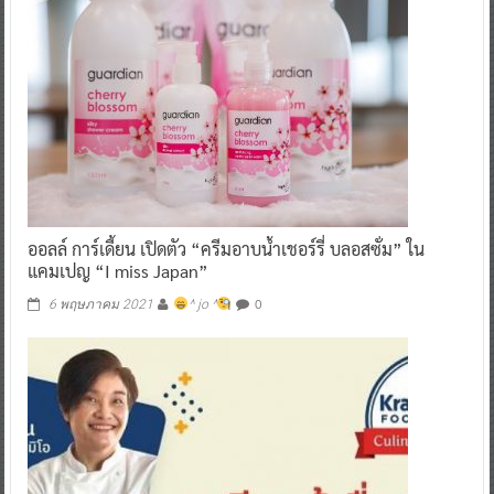
ออลล์ การ์เดี้ยน เปิดตัว “ครีมอาบน้ำเชอร์รี่ บลอสซั่ม” ใน
แคมเปญ “I miss Japan”
0
6 พฤษภาคม 2021
^ jo ^