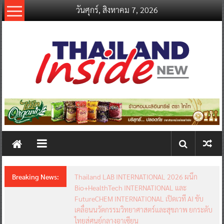
Skip
วันศุกร์, สิงหาคม 7, 2026
to
content
thailandinsidenew.com
Thailand
Inside
New
Breaking News:
Thailand LAB INTERNATIONAL 2026 ผนึก
Bio+HealthTech INTERNATIONAL และ
FutureCHEM INTERNATIONAL เปิดเวที AI ขับ
เคลื่อนนวัตกรรมวิทยาศาสตร์และสุขภาพ ยกระดับ
ไทยสู่ศูนย์กลางอาเซียน