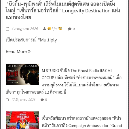
‘บิวกิ้น–พุฒิพงศ์’ เสิร์ฟโมเมนต์สุดพิเศษ ฉลองเปิดยิ่ง
ใหญ่ “เซ็นทรัล นอร์ทวิลล์” Longevity Destination แห่ง
แรกของไทย
0
4 กรกฎาคม 2026
^ jo ^
เปิดประสบการณ์ “Multiply
Read More
M STUDIO จับมือ The Ghost Radio และ MI
GROUP ปล่อยทีเซอร์ “คำสารภาพของหมอผี” เมื่อ
ความยุติธรรมใช้ไม่ได้…มนตร์ดำจึงกลายเป็นทาง
เลือก” ทุกโรงภาพยนตร์ 12 สิงหาคมนี้
0
17 มิถุนายน 2026
เซ็นทรัลพัฒนา คว้าสองสาวนักแสดงสุดฮอต “ลีน่า-
หมิว” รับภารกิจ Campaign Ambassador “Grand