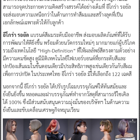
สามารถจุดประกายความคิดสร้างสรรค์ได้อย่างเต็มที่ อีโกร่า รอยัล
จะส่งมอบความเหนือกว่าในด้านการทำสีผมและสร้างลุคที่เป็น
เอกลักษณ์เฉพาะตัวให้กับลูกค้า
อีโกร่า รอยัล
แบรนด์สีผมระดับมืออาชีพ ส่งมอบผลิตภัณฑ์ที่ได้รับ
การพัฒนาให้ดียิ่งขึ้น พร้อมด้วยนวัตกรรมใหม่ๆ มากมายแก่ผู้บริโภค
รวมถึงเทคโนโลยี “High-Definition” ที่ให้ผลลัพธ์สีตรงตามตัวอย่าง
มีความคมชัดสูง ดูมีมิติเทคโนโลยีไฟเบอร์บอนด์ที่ยกระดับสีและ
ปกป้องเส้นผมในขั้นตอนเดียวมีประสิทธิภาพสูงเช่นเดียวกันกับสีผม
เพื่อการปกปิด ในประเทศไทย อีโกร่า รอยัล มีให้เลือกถึง 122 เฉดสี
นอกจากนี้ อีโกร่า รอยัล ได้ปรับรูปโฉมบรรจุภัณฑ์ให้ทันสมัยและ
ยั่งยืนยิ่งขึ้น หลอดและฝาบรรจุภัณฑ์ทำจากวัสดุที่สามารถรีไซเคิล
ได้ 100% ซึ่งมีส่วนสนับสนุนความมุ่งมั่นของบริษัทฯ ในด้านความ
ยั่งยืนและขับเคลื่อนเศรษฐกิจหมุนเวียน