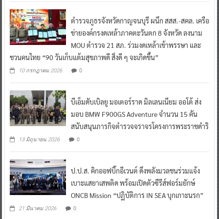
ตำรวจภูธรจังหวัดกาญจนบุรี ผนึก สสส.-สคล. เครือ
ข่ายองค์กรงดเหล้าภาคตะวันตก 8 จังหวัด ลงนาม
MOU ตำรวจ 21 สภ. ร่วมงดเหล้าเข้าพรรษา และ
ชวนคนไทย “90 วันเก็บแต้มสุขภาพดี สิ่งดี ๆ จะเกิดขึ้น”
0
10 กรกฎาคม 2026
บีเอ็มดับเบิลยู มอเตอร์ราด มิลเลนเนียม ออโต้ ส่ง
มอบ BMW F900GS Adventure จำนวน 15 คัน
สนับสนุนภารกิจตำรวจจราจรโครงการพระราชดำริ
0
13 มิถุนายน 2026
ป.ป.ส. คิกออฟบิ๊กอีเวนต์ ดึงพลังมวลชนร่วมแจ้ง
เบาะแสยาเสพติด พร้อมเปิดตัวซีรีส์ฟอร์มยักษ์
ONCB Mission “ปฏิบัติการ IN SEA บุกเกาะนรก”
0
21 มีนาคม 2026