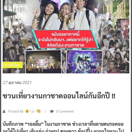
ข่าวทั่วไทย
27 ตุลาคม 2021
ชวนเที่ยวงานกาชาดออนไลน์กันอีกปี !!
0 Comment
Posted By:
^ jo ^
บันทึกภาพ “รอยยิ้ม” ในงานกาชาด ช่วงเวลาที่หลายคนรอคอย
จะได้ไปเที่ยว เดินเล่น ถ่ายรูป สอยดาว ช้อปปิ้ง หาอะไรทาน ไป