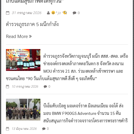
เก็บแต้มสุขภาพดีได้ทุกวัน”
0
31 กรกฎาคม 2026
^ jo ^
ตำรวจภูธรภาค 5 ผนึกกำลัง
Read More
ตำรวจภูธรจังหวัดกาญจนบุรี ผนึก สสส.-สคล. เครือ
ข่ายองค์กรงดเหล้าภาคตะวันตก 8 จังหวัด ลงนาม
MOU ตำรวจ 21 สภ. ร่วมงดเหล้าเข้าพรรษา และ
ชวนคนไทย “90 วันเก็บแต้มสุขภาพดี สิ่งดี ๆ จะเกิดขึ้น”
0
10 กรกฎาคม 2026
บีเอ็มดับเบิลยู มอเตอร์ราด มิลเลนเนียม ออโต้ ส่ง
มอบ BMW F900GS Adventure จำนวน 15 คัน
สนับสนุนภารกิจตำรวจจราจรโครงการพระราชดำริ
0
13 มิถุนายน 2026