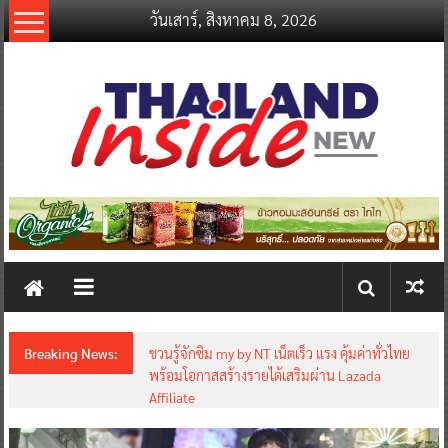
Skip
วันเสาร์, สิงหาคม 8, 2026
to
content
thailandinsidenew.com
Thailand
Inside
New
Breaking News:
ชวนรู้จักซิม my by NT เน็ตเร็ว แรง คุ้มค่าทั่วไทย
พร้อมโอกาสสร้างรายได้เสริมผ่าน Lazada
Affiliate