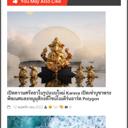
You May Also Like
เปิดความศรัทธาในรูปแบบใหม่ Karava เปิดเช่าบูชาพระ
พิฆเนศและหนูมุสิกะดีไซน์โมเดิร์นอาร์ต Polygon
0
12 พฤศจิกายน 2022
^ jo ^