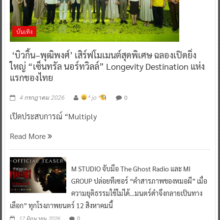
บันเทิง
‘บิวกิ้น–พุฒิพงศ์’ เสิร์ฟโมเมนต์สุดพิเศษ ฉลองเปิดยิ่ง
ใหญ่ “เซ็นทรัล นอร์ทวิลล์” Longevity Destination แห่ง
แรกของไทย
0
4 กรกฎาคม 2026
^ jo ^
เปิดประสบการณ์ “Multiply
Read More
M STUDIO จับมือ The Ghost Radio และ MI
GROUP ปล่อยทีเซอร์ “คำสารภาพของหมอผี” เมื่อ
ความยุติธรรมใช้ไม่ได้…มนตร์ดำจึงกลายเป็นทาง
เลือก” ทุกโรงภาพยนตร์ 12 สิงหาคมนี้
0
17 มิถุนายน 2026