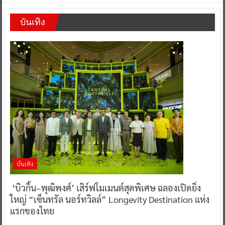
บันเทิง
บันเทิง
‘บิวกิ้น–พุฒิพงศ์’ เสิร์ฟโมเมนต์สุดพิเศษ ฉลองเปิดยิ่ง
ใหญ่ “เซ็นทรัล นอร์ทวิลล์” Longevity Destination แห่ง
แรกของไทย