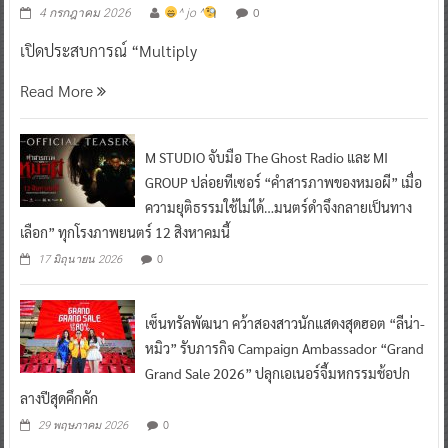
0
4 กรกฎาคม 2026
^ jo ^
เปิดประสบการณ์ “Multiply
Read More
M STUDIO จับมือ The Ghost Radio และ MI
GROUP ปล่อยทีเซอร์ “คำสารภาพของหมอผี” เมื่อ
ความยุติธรรมใช้ไม่ได้…มนตร์ดำจึงกลายเป็นทาง
เลือก” ทุกโรงภาพยนตร์ 12 สิงหาคมนี้
0
17 มิถุนายน 2026
เซ็นทรัลพัฒนา คว้าสองสาวนักแสดงสุดฮอต “ลีน่า-
หมิว” รับภารกิจ Campaign Ambassador “Grand
Grand Sale 2026” ปลุกเอเนอร์จี้มหกรรมช้อปก
ลางปีสุดคึกคัก
0
29 พฤษภาคม 2026