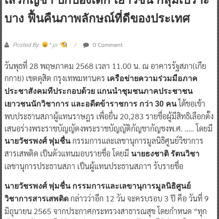
บาง ฟื้นคืนภาพลักษณ์ที่ดีของประเทศ
0 Comment
Posted By:
^ jo ^
วันพุธที่ 28 พฤษภาคม 2568 เวลา 11.00 น. ณ อาคารรัฐสภา(เกีย
กกาย) เขตดุสิต กรุงเทพมหานคร
เครือข่ายความร่วมมือภาค
ประชาสังคมทีประกอบด้วย แกนนำชุมชนภาคประชาชน
ได้ขอเข้า
เยาวชนนักวิชาการ และอดีตข้าราชการ กว่า 30 คน
พบประธานสภาผู้แทนราษฎร เพื่อยื่น 20,283 รายชื่อผู้มีสิทธิเลือกตั้ง
เสนอร่างพระราชบัญญัตงพระราชบัญญัติกัญชากัญชงพ.ศ. ….. โดยมี
กรรมการและเลขานุการมูลนิธิศูนย์วิชาการ
นายวัชรพงศ์ พุ่มชื่น
สารเสพติด เป็นตัวแทนมอบรายชื่อ โดยมี
นายธงชาติ รัตนวิชา
เลขานุการประธานสภา เป็นผู้แทนประธานสภาฯ รับรายชื่อ
นายวัชรพงศ์ พุ่มชื่น กรรมการและเลขานุการมูลนิธิศูนย์
กล่าวว่าอีก 12 วัน จะครบรอบ 3 ปี คือ วันที่ 9
วิชาการสารเสพติด
มิถุนายน 2565 จากประกาศกระทรวงสาธารณสุข โดยกำหนด “ทุก