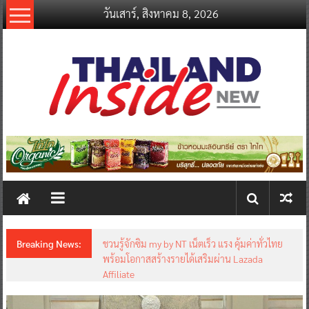
Skip
วันเสาร์, สิงหาคม 8, 2026
to
content
thailandinsidenew.com
Thailand
Inside
New
Breaking News:
ชวนรู้จักซิม my by NT เน็ตเร็ว แรง คุ้มค่าทั่วไทย
พร้อมโอกาสสร้างรายได้เสริมผ่าน Lazada
Affiliate