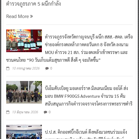
ตำรวจภูธรภาค 5 ผนึกกำลัง
Read More
ตำรวจภูธรจังหวัดกาญจนบุรี ผนึก สสส.-สคล. เครือ
ข่ายองค์กรงดเหล้าภาคตะวันตก 8 จังหวัด ลงนาม
MOU ตำรวจ 21 สภ. ร่วมงดเหล้าเข้าพรรษา และ
ชวนคนไทย “90 วันเก็บแต้มสุขภาพดี สิ่งดี ๆ จะเกิดขึ้น”
0
10 กรกฎาคม 2026
บีเอ็มดับเบิลยู มอเตอร์ราด มิลเลนเนียม ออโต้ ส่ง
มอบ BMW F900GS Adventure จำนวน 15 คัน
สนับสนุนภารกิจตำรวจจราจรโครงการพระราชดำริ
0
13 มิถุนายน 2026
ป.ป.ส. คิกออฟบิ๊กอีเวนต์ ดึงพลังมวลชนร่วมแจ้ง