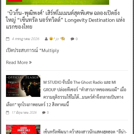
‘บิวกิ้น–พุฒิพงศ์’ เสิร์ฟโมเมนต์สุดพิเศษ ฉลองเปิดยิ่ง
ใหญ่ “เซ็นทรัล นอร์ทวิลล์” Longevity Destination แห่ง
แรกของไทย
0
4 กรกฎาคม 2026
^ jo ^
เปิดประสบการณ์ “Multiply
Read More
M STUDIO จับมือ The Ghost Radio และ MI
GROUP ปล่อยทีเซอร์ “คำสารภาพของหมอผี” เมื่อ
ความยุติธรรมใช้ไม่ได้…มนตร์ดำจึงกลายเป็นทาง
เลือก” ทุกโรงภาพยนตร์ 12 สิงหาคมนี้
0
17 มิถุนายน 2026
เซ็นทรัลพัฒนา คว้าสองสาวนักแสดงสุดฮอต “ลีน่า-