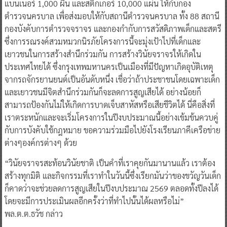
แบนเนอร์ 1,000 ผืน และสติกเกอร์ 10,000 แผ่น ให้กับกอง
ตำรวจนครบาล เพื่อส่งมอบให้กับสถานีตำรวจนครบาล ทั้ง 88 สถานี
กองบังคับการตำรวจจราจร และกองกำกับการสวัสดิภาพเด็กและสตรี
ซึ่งการรณรงค์สวมหมวกนิรภัยโครงการนี้จะมุ่งเป้าไปที่เด็กและ
เยาวชนในการสร้างสำนึกร่วมกัน การสร้างวินัยจราจรให้เกิดใน
ประเทศไทยได้ ซึ่งกรุงเทพมหานครเป็นเมืองที่มีปัญหาเกิดอุบัติเหตุ
จากรถจักรยานยนต์เป็นอันดับหนึ่ง เชื่อว่าถ้าประชาชนโดยเฉพาะเด็ก
และเยาวชนมีจิตสำนึกร่วมกันก็จะลดการสูญเสียได้ อย่างน้อยก็
สามารถป้องกันไม่ให้เกิดการบาดเจ็บสาหัสหรือเสียชีวิตได้ นี่คือสิ่งที่
เราตระหนักและจะเริ่มโครงการในปีงบประมาณนี้อย่างเข้มข้นควบคู่
กับการบังคับใช้กฎหมาย ขอความร่วมมือไปยังโรงเรียนภาคีเครือข่าย
ต่างๆองค์กรต่างๆ ด้วย
“วินัยจราจรสะท้อนวินัยชาติ เป็นคำที่เราคุยกันมานานแล้ว เราต้อง
สร้างทุกมิติ และกิจกรรมที่เราทำในวันนี้ซึ่งเรียกมันว่าของขวัญวันเด็ก
ก็คาดว่าจะช่วยลดการสูญเสียในปีงบประมาณ 2569 ตลอดทั้งปีลงได้
โดยจะมีการประเมินผลอีกครั้งว่าที่ทำไปนั้นได้ผลหรือไม่”
พล.ต.ต.ธวัช กล่าว