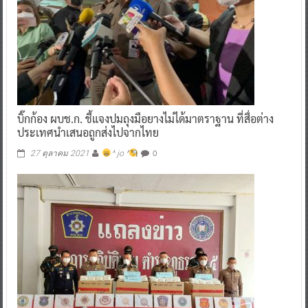
บิ๊กก้อง ผบช.ก. ชี้แจงปมถุงมือยางไม่ได้มาตราฐาน ที่สื่อต่าง
ประเทศนำเสนอถูกส่งไปจากไทย
0
27 ตุลาคม 2021
^ jo ^