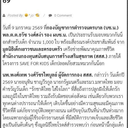
0 Comment
Posted By:
^ jo ^
วันที่ 9 มกราคม 2569 ที่
กองบัญชาการตำรวจนครบาล (บช.น.)
พล.ต.ต.ธวัช วงศ์สง่า รอง ผบช.น.
เป็นประธานรับมอบหมวกกันน็
อกสำหรับเด็ก จำนวน 1,000 ใบ พร้อมสื่อรณรงค์ประชาสัมพันธ์ จาก
มูลนิธิเด็กเยาวชนและครอบครัว
เครือข่ายพัฒนาคุณภาพชีวิต
สำนักงานกองทุนสนับสนุนการสร้างเสริมสุขภาพ (สสส.)
ภายใต้
โครงการ SAVE FOR KIDS เด็กปลอดภัยสวมหมวกกันน็อก
นพ.พงศ์เทพ วงศ์วัชรไพบูลย์ ผู้จัดการกอง สสส.
กล่าวว่า วันเด็กปี
2569 นายอนุทิน ชาญวีรกูล นายกรัฐมนตรีและรมว.มหาดไทย มอบ
คำขวัญวันเด็ก “รักชาติไทย ใส่ใจโลก” ที่สื่อถึงการปลูกฝังให้เด็กรัก
และภูมิใจในชาติไทย รวมถึงรับผิดชอบต่อสังคม เช่นเดียวกับพวกเรา
ทุกคนต่างปรารถนาให้เด็กๆ เติบโตขึ้นอย่างมีความสุขและมีคุณภาพ
ชีวิตที่ดี แต่ภัยจากอุบัติเหตุทางถนน แต่ปัจจุบันเป็นที่น่าเป็นห่วงมาก
โดยเฉพาะกลุ่มผู้ใช้รถจักรยานยนต์ ที่มีสถิติการบาดเจ็บและเสียชีวิต
สูงเป็นอันดับต้นๆ ซึ่งมูลนิธิไทยโรดส์สำรวจพบว่า ก่อนหน้านี้กลุ่มเด็ก