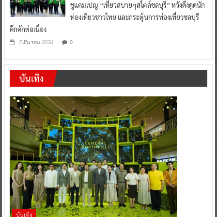
ชูแคมเปญ “เที่ยวสบายๆสไตล์ชลบุรี” หวังดึงดูดนัก
ท่องเที่ยวชาวไทย และกระตุ้นการท่องเที่ยวชลบุรี
คึกคักต่อเนื่อง
0
5 มีนาคม 2026
บันเทิง
บันเทิง