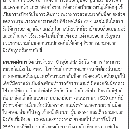
และครอบครัว และภาคีเครือข่าย เพื่อส่งต่อเป็นของขวัญให้เด็กๆ ใช้
เป็นเกราะป้องกันในการเดินทาง เพราะการสวมหมวกกันน็อก จะช่วย
ลดความรุนแรงจากการบาดเจ็บที่ศีรษะได้ถึง 72% และไม่ลืมใส่สาย
รัดใต้คางอย่างถูกต้อง และในโอกาสเดียวกันนี้เรายังมอบสื่อแบนเนอร์
และสติ๊กเกอร์ ใช้รณรงค์ในพื้นที่สน.ทั้ง 88 แห่ง และอยากเชิญชวน
ประชาชนร่วมกันมอบความปลอดภัยให้เด็กๆ ด้วยการสวมหมวก
นิรภัยทุกครั้งก่อนขับขี่
นพ.พงศ์เทพ
ยังกล่าวด้วยว่า ปัจจุบันสสส.ยังมีโครงการ “ธนาคาร
หมวกกันน็อกใน ศพด.” โดยร่วมกับหลายหน่วยงาน ทั้งท้องถิ่น และ
ภาคเอกชนสนับสนุนและจัดหาหมวกกันน็อก เพื่อส่งเสริมสนับสนุนให้
เด็กที่มีความจำเป็นต้องซ้อนท้ายรถจักรยานยนต์ มีหมวกกันน็อกสวม
ใส่ และใช้หมุนเวียนส่งต่อให้เด็กนักเรียนรุ่นน้องต่อไป ปัจจุบันมีศูนย์
พัฒนาเด็กเล็กต้นแบบความปลอดภัยทางถนนมากกว่า 500 แห่ง ที่มี
ทั้งการจัดการเรียนเรื่องวินัยจราจร และจัดทำธนาคารหมวกกันน็อก
ใน ศพด. ส่งผลให้ ครู เจ้าหน้าที่ อปท. ผู้ปกครอง และเด็ก สวมหมวก
นิรภัยเพิ่มถึง 80-100% และคาดว่าจะขยายผลไปได้มากขึ้นในปี
2569 และปีถัดไป รวมถึงจะขยับการทำงานกับเด็กและเยาวชนใน