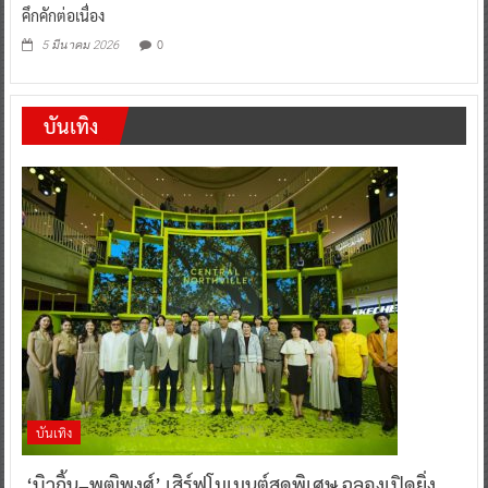
คึกคักต่อเนื่อง
0
5 มีนาคม 2026
บันเทิง
บันเทิง
‘บิวกิ้น–พุฒิพงศ์’ เสิร์ฟโมเมนต์สุดพิเศษ ฉลองเปิดยิ่ง