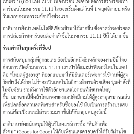
เหนียว 10,000 แห่ง ใน 20 เมืองทั่วจีน เพื่อช่วยลดการสร้างรอยเท้า
คาร์บอนในมหกรรม 11.11 โดยจะเริ่มตั้งแต่วันที่ 1 พฤศจิกายน หรือ
วันแรกของมหกรรมช้อปปิ้งช่วงแรก
อาลีบาบายังนำเทคโนโลยีสีเขียวเข้ามาใช้มากขึ้น ซึ่งคาดว่าจะช่วยลด
การปล่อยก๊าซคาร์บอนต่อคำสั่งซื้อในมหกรรม 11.11 ปีนี้ ได้มากขึ้น
ร่วมทำดีในทุกครั้งที่ช้อป
การสนับสนุนกลุ่มที่ถูกละเลย ถือเป็นอีกหนึ่งธีมหลักของงานปีนี้ โดย
ก่อนการเปิดตัวมหกรรม 11.11 เถาเป่าได้แนะนำฟีเจอร์ใหม่ในแอป
คือ “โหมดผู้สูงอายุ” ที่ออกแบบมาให้มีอินเตอร์เฟซการใช้งานที่ผู้สูง
วัยเข้าถึงได้ง่าย ไม่ว่าจะเป็นเทคโนโลยีการสั่งงานด้วยเสียง ปุ่มคำสั่งที่
ไม่ซับซ้อน รวมถึงการใช้ตัวอักษรและไอคอนที่มีขนาดใหญ่
ขึ้น นอกจากนี้ที่หน้าโฮมเพจของแอปยังมีเกมให้ผู้สูงอายุสามารถเล่น
เพื่อปลดล็อคส่วนลดพิเศษสำหรับซื้อของใช้ นับเป็นการสร้างประสบ
การณ์ช้อปปิ้งแบบมีส่วนร่วมมากขึ้นให้กับกลุ่มคนสูงวัยนี้
อาลีบาบายังสนับสนุนให้ผู้บริโภคแชร์การซื้อ “สินค้าเพื่อ
สังคม” (Goods for Good) ให้กับเพื่อนและครอบครัวได้รับรู้ผ่านโซ