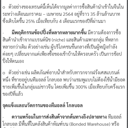
o ตัวอย่างของเทรนด์นี้เห็นได้จากมูลค่าการซื้อสินค้านำเข้าในจีนใน
ระหว่างเดือนมกราคม – เมษายน 2564 อยู่ที่ราว 35 ล้านล้านบาท
ซึ่งเติบโตขึ้น 25% เมื่อเทียบกับ 4 เดือนแรกของปีที่ผ่านมา
·
มีพฤติกรรมช้อปปิ้งที่หลากหลายมากขึ้น
มีความต้องการซื้อ
สินค้านำเข้าจากแบรนด์นิช (niche) และสินค้าเฉพาะกลุ่ม ที่หลาก
หลายกว่าเดิม ตัวอย่างเช่น ผู้บริโภคชนชั้นกลางที่เป็นผู้หญิงกำลัง
ค่อยๆ เปลี่ยนจากแค่เพียงซื้อของเข้าบ้านให้ครอบครัว เป็นการช้อป
ปิ้งให้ตนเอง
o ตัวอย่างเช่น ผลิตภัณฑ์อาบน้ำสำหรับทารกจากฝรั่งเศสแบรนด์
หนึ่ง ที่ขายอยู่บนทีมอลล์ โกลบอล พบว่าแชมพูแบบไม่ต้องใช้น้ำมียอด
ขายเพิ่มขึ้นในกลุ่มแม่ชาวจีน โดยเพิ่มขึ้น 300% เมื่อเทียบกับครึ่งแรก
ของปีที่แล้ว
จุดแข็งและนวัตกรรมของทีมอลล์ โกลบอล
·
ความพร้อมในการส่งสินค้าจากต้นทางถึงปลายทาง
ทีมอลล์
โกลบอล มีพื้นที่ในคลังสินค้าทัณฑ์บน (Bonded Warehouse) หรือ