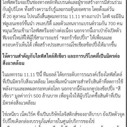
ไลฟ์สตรีมจะเป็นช่องทางหลักที่แบรนด์และผู้ขายสร้างการมีส่วนร่วม
กับผู้บริโภค ทั้งสร้างความรับรู้และกระตุ้นยอดขาย โดยตั้งแต่วัน
ที่ 20 ตุลาคม ไปจนถึงสิ้นสุดมหกรรม 11.11 ทางเถาเป่า ไลฟ์ จะมีอิน
ฟลูเอนเซอร์ชั้นนำ เซเลบริตี้ และตัวแทนจากแบรนด์รวมกัน 700 คน
หมุนเวียนเข้ามาไลฟ์สตรีมอย่างต่อเนื่อง นอกจากนี้เถาเป่ายังเปิดตัว
ฟีเจอร์ใหม่ที่ให้ผู้ใช้สามารถแชร์ “ตะกร้าช้อปปิ้ง” ให้เพื่อนและ
ครอบครัวเห็นได้ เพื่อสร้างประสบการณ์โซเชียลช้อปปิ้งให้มากขึ้น
ให้ความสำคัญกับไลฟ์สไตล์สีเขียว และการบริโภคที่เป็นมิตรต่อ
สิ่งแวดล้อม
ในมหกรรม 11.11 ปีนี้ ทีมอลล์ ได้ยกระดับการรณรงค์เรื่องไลฟ์สไตล์
ที่เป็นมิตรกับสิ่งแวดล้อม โดยเพิ่มหน้าเฉพาะสำหรับสินค้าที่ลดการใช้
พลังงานและลดผลกระทบต่อโลก นอกจากนี้ยังแจกคูปองช้อปปิ้ง “สี
เขียว” มูลค่ากว่า 500 ล้านบาท เพื่อจูงใจให้ผู้บริโภคซื้อสินค้าที่เป็น
มิตรต่อสิ่งแวดล้อม
ไช่เหนียว เน็ตเวิร์ค ซึ่งเป็นบริษัทโลจิสติกส์ของอาลีบาบา ยังเปิดตัวจุด
รับรีไซเคิลกล่องบรรจุภัณฑ์ภายในศูนย์บริการของไช่