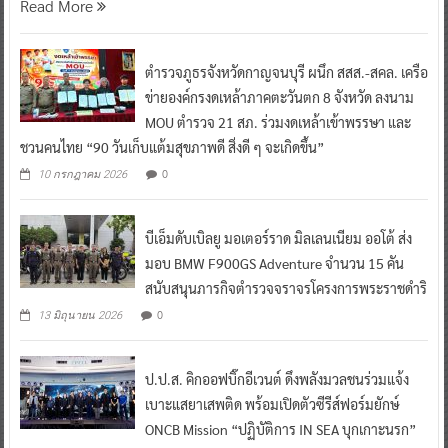
Read More
ตำรวจภูธรจังหวัดกาญจนบุรี ผนึก สสส.-สคล. เครือ
ข่ายองค์กรงดเหล้าภาคตะวันตก 8 จังหวัด ลงนาม
MOU ตำรวจ 21 สภ. ร่วมงดเหล้าเข้าพรรษา และ
ชวนคนไทย “90 วันเก็บแต้มสุขภาพดี สิ่งดี ๆ จะเกิดขึ้น”
0
10 กรกฎาคม 2026
บีเอ็มดับเบิลยู มอเตอร์ราด มิลเลนเนียม ออโต้ ส่ง
มอบ BMW F900GS Adventure จำนวน 15 คัน
สนับสนุนภารกิจตำรวจจราจรโครงการพระราชดำริ
0
13 มิถุนายน 2026
ป.ป.ส. คิกออฟบิ๊กอีเวนต์ ดึงพลังมวลชนร่วมแจ้ง
เบาะแสยาเสพติด พร้อมเปิดตัวซีรีส์ฟอร์มยักษ์
ONCB Mission “ปฏิบัติการ IN SEA บุกเกาะนรก”