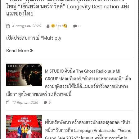
ใหญ่ “เซ็นทรัล นอร์ทวิลล์” Longevity Destination แห่ง
แรกของไทย
0
4 กรกฎาคม 2026
^ jo ^
เปิดประสบการณ์ “Multiply
Read More
M STUDIO จับมือ The Ghost Radio และ MI
GROUP ปล่อยทีเซอร์ “คำสารภาพของหมอผี” เมื่อ
ความยุติธรรมใช้ไม่ได้…มนตร์ดำจึงกลายเป็นทาง
เลือก” ทุกโรงภาพยนตร์ 12 สิงหาคมนี้
0
17 มิถุนายน 2026
เซ็นทรัลพัฒนา คว้าสองสาวนักแสดงสุดฮอต “ลีน่า-
หมิว” รับภารกิจ Campaign Ambassador “Grand
Grand Sale 2026” ปลุกเอเนอร์จี้มหกรรมช้อปก