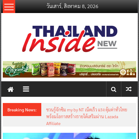
Skip
วันเสาร์, สิงหาคม 8, 2026
to
content
thailandinsidenew.com
Thailand
Inside
New
Breaking News:
ชวนรู้จักซิม my by NT เน็ตเร็ว แรง คุ้มค่าทั่วไทย
พร้อมโอกาสสร้างรายได้เสริมผ่าน Lazada
Affiliate