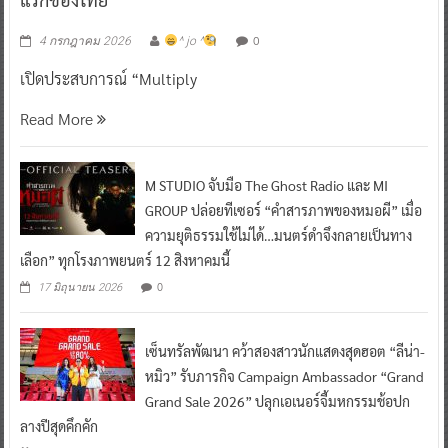
0
4 กรกฎาคม 2026
^ jo ^
เปิดประสบการณ์ “Multiply
Read More
M STUDIO จับมือ The Ghost Radio และ MI
GROUP ปล่อยทีเซอร์ “คำสารภาพของหมอผี” เมื่อ
ความยุติธรรมใช้ไม่ได้…มนตร์ดำจึงกลายเป็นทาง
เลือก” ทุกโรงภาพยนตร์ 12 สิงหาคมนี้
0
17 มิถุนายน 2026
เซ็นทรัลพัฒนา คว้าสองสาวนักแสดงสุดฮอต “ลีน่า-
หมิว” รับภารกิจ Campaign Ambassador “Grand
Grand Sale 2026” ปลุกเอเนอร์จี้มหกรรมช้อปก
ลางปีสุดคึกคัก