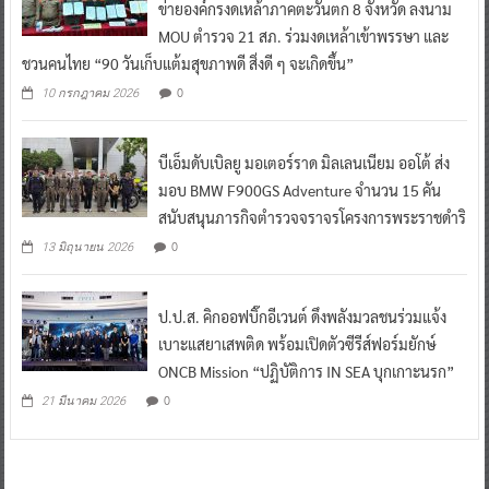
ข่ายองค์กรงดเหล้าภาคตะวันตก 8 จังหวัด ลงนาม
MOU ตำรวจ 21 สภ. ร่วมงดเหล้าเข้าพรรษา และ
ชวนคนไทย “90 วันเก็บแต้มสุขภาพดี สิ่งดี ๆ จะเกิดขึ้น”
0
10 กรกฎาคม 2026
บีเอ็มดับเบิลยู มอเตอร์ราด มิลเลนเนียม ออโต้ ส่ง
มอบ BMW F900GS Adventure จำนวน 15 คัน
สนับสนุนภารกิจตำรวจจราจรโครงการพระราชดำริ
0
13 มิถุนายน 2026
ป.ป.ส. คิกออฟบิ๊กอีเวนต์ ดึงพลังมวลชนร่วมแจ้ง
เบาะแสยาเสพติด พร้อมเปิดตัวซีรีส์ฟอร์มยักษ์
ONCB Mission “ปฏิบัติการ IN SEA บุกเกาะนรก”
0
21 มีนาคม 2026