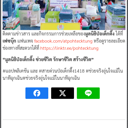
ติดตามข่าวสาร และกิจกรรมการช่วยเหลือของ
มูลนิธิป่อเต็กตึ๊ง
ได้ที่
เฟซบุ๊ก
แฟนเพจ
facebook.com/atpohtecktung
หรือดูรายละเอียด
ช่องทางที่สะดวกได้ที่
https://linktr.ee/pohtecktung
“มูลนิธิป่อเต็กตึ๊ง ช่วยชีวิต รักษาชีวิต สร้างชีวิต”
#แอปพลิเคชัน และ #สายด่วนป่อเต็กตึ๊ง1418 #ช่วยจริงอุ่นใจแม้ใน
นาทีฉุกเฉิน#ช่วยจริงอุ่นใจแม้ในนาทีฉุกเฉิน