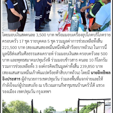
โดยมอบเงินสดคนละ 3,500 บาท พร้อมมอบเครื่องอุปโภคบริโภคราย
ครอบครัว 17 ชุด รายบุคคล 5 ชุด รวมมูลค่าการช่วยเหลือทั้งสิ้น
221,500 บาท (สองแสนสองหมื่นหนึ่งพันห้าร้อยบาทถ้วน) ในการนี้
มูลนิธิส่งเสริมศีลธรรมสงเคราะห์ ร่วมมอบเงินสด ครอบครัวละ 500
บาท และพุทธสมาคมปทุมรังษี ร่วมมอบข้าวสาร คนละ 10 กิโลกรัม
รวมการช่วยเหลือทั้ง 3 องค์กรคิดเป็นมูลค่าทั้งสิ้น 239,850 บาท
(สองแสนสามหมื่นเก้าพันแปดร้อยห้าสิบบาทถ้วน) โดยมี
นายอิทธิพล
อิงประสาร
ผู้อำนวยการเขตปทุมวัน ร่วมลงพื้นที่แจกจ่ายและให้
กำลังใจแก่ผู้ประสบภัย ณ บริเวณลานกีฬาชุมชนบ้านครัวใต้ แขวง
รองเมือง เขตปทุมวัน กรุงเทพฯ