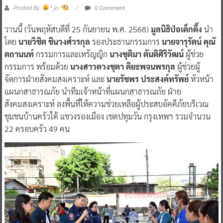
0 Comment
Posted By:
^ jo ^
วานนี้ (วันพฤหัสบดีที่ 25 กันยายน พ.ศ. 2568)
มูลนิธิป่อเต็กตึ๊ง
นำ
โดย
นายวิชิต ชินวงศ์วรกุล
รองประธานกรรมการ
นายจารุรัตน์ คุณั
ตถานนท์
กรรมการและเหรัญญิก
นางชุติมา ตันติศิริวัฒน์
ผู้ช่วย
กรรมการ พร้อมด้วย
นางสาวดวงชุตา ติยะพจนพรกุล
ผู้ช่วยผู้
จัดการฝ่ายสังคมสงเคราะห์ และ
นายรัชพร ประสงค์ทรัพย์
หัวหน้า
แผนกสาธารณภัย นำทีมเจ้าหน้าที่แผนกสาธารณภัย ฝ่าย
สังคมสงเคราะห์ ลงพื้นที่ให้ความช่วยเหลือผู้ประสบอัคคีภัยบริเวณ
ชุมชนบ้านครัวใต้ แขวงรองเมือง เขตปทุมวัน กรุงเทพฯ รวมจำนวน
22 ครอบครัว 49 คน