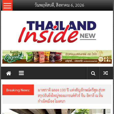
Skip
วันพฤหัสบดี, สิงหาคม 6, 2026
to
content
thailandinsidenew.com
Thailand
Inside
New
Breaking News:
มาเซราติ ฉลอง 100 ปี แห่งสัญลักษณ์ตรีศูล สู่บท
สรุปอันยิ่งใหญ่ของแกรนด์ทัวร์ จีน-อิตาลี ณ ถิ่น
กำเนิดเมือง โมเดนา