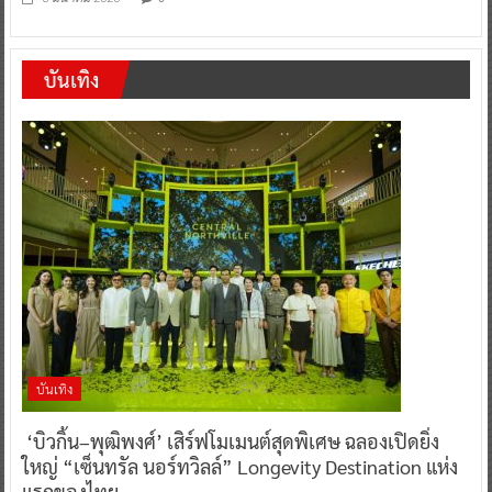
บันเทิง
บันเทิง
‘บิวกิ้น–พุฒิพงศ์’ เสิร์ฟโมเมนต์สุดพิเศษ ฉลองเปิดยิ่ง
ใหญ่ “เซ็นทรัล นอร์ทวิลล์” Longevity Destination แห่ง
แรกของไทย