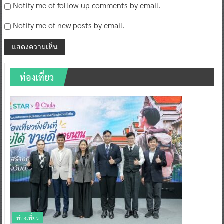
Notify me of follow-up comments by email.
Notify me of new posts by email.
ท่องเที่ยว
ท่องเที่ยว