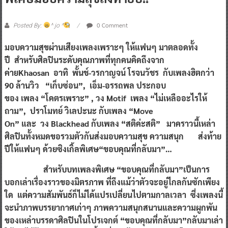
0 Comment
Posted By:
^ jo ^
มอบความสุขผ่านเสียงเพลงเพราะๆ ให้แฟนๆ มาตลอดทั้ง
ปี สำหรับศิลปินระดับคุณภาพที่ทุกคนคิดถึงจาก
ค่ายKhaosan อาทิ พั้นช์-วรกาญจน์ โรจนวัชร กับเพลงฮิตกว่า
90 ล้านวิว “เก็บซ่อน”, เอ็ม-อรรถพล ประกอบ
ของ เพลง “โคตรเพราะ” , วง Motif เพลง “ไม่เหลืออะไรให้
ถาม”, ปราโมทย์ วิเลปะนะ กับเพลง “Move
On” และ วง Blackhead กับเพลง “สติค่ะสติ” มาคราวนี้เหล่า
ศิลปินทั้งหมดขอรวมตัวกันส่งมอบความสุข ความสนุก ส่งท้าย
ปีให้แฟนๆ ด้วยซิงเกิ้ลพิเศษ“ขอบคุณที่กลับมา”…
สำหรับบทเพลงพิเศษ “ขอบคุณที่กลับมา”เป็นการ
บอกเล่าเรื่องราวของมิตรภาพ ที่ถึงแม้ว่าตัวจะอยู่ไกลกันซักเพียง
ใด แต่ความสัมพันธ์ก็ไม่ได้แปรเปลี่ยนไปตามกาลเวลา ซึ่งเพลงนี้
จะนำภาพบรรยากาศเก่าๆ ภาพความสนุกสนานและความผูกพัน
ของเหล่าบรรดาศิลปินในโปรเจกต์ “ขอบคุณที่กลับมา”กลับมาเล่า