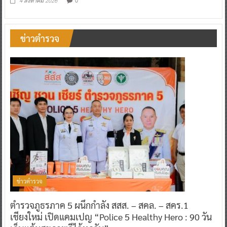
0
4 สิงหาคม 2026
ข่าวตำรวจ
ข่าวตำรวจ
ตำรวจภูธรภาค 5 ผนึกกำลัง สสส. – สคล. – สคร.1
เชียงใหม่ เปิดแคมเปญ “Police 5 Healthy Hero : 90 วัน