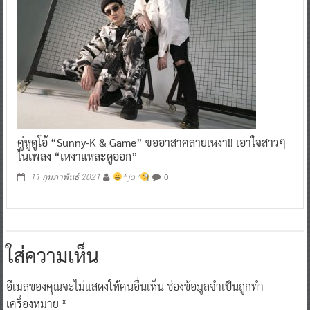
คู่หูดูโอ้ “Sunny-K & Game” ขออาสาคลายเหงา!! เอาใจสาวๆ
ในเพลง “เหงาแหละดูออก”
0
11 กุมภาพันธ์ 2021
^ jo ^
ใส่ความเห็น
อีเมลของคุณจะไม่แสดงให้คนอื่นเห็น
ช่องข้อมูลจำเป็นถูกทำ
เครื่องหมาย
*