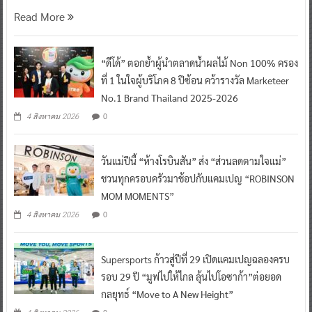
Read More
“ดีโด้” ตอกย้ำผู้นำตลาดน้ำผลไม้ Non 100% ครอง
ที่ 1 ในใจผู้บริโภค 8 ปีซ้อน คว้ารางวัล Marketeer
No.1 Brand Thailand 2025-2026
0
4 สิงหาคม 2026
วันแม่ปีนี้ “ห้างโรบินสัน” ส่ง “ส่วนลดตามใจแม่”
ชวนทุกครอบครัวมาช้อปกับแคมเปญ “ROBINSON
MOM MOMENTS”
0
4 สิงหาคม 2026
Supersports ก้าวสู่ปีที่ 29 เปิดแคมเปญฉลองครบ
รอบ 29 ปี “มูฟไปให้ไกล ลุ้นไปโอซาก้า”ต่อยอด
กลยุทธ์ “Move to A New Height”