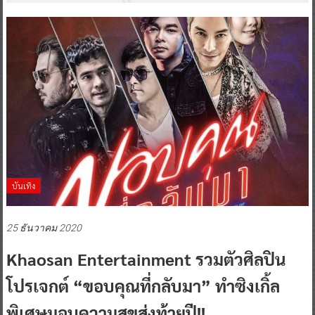
บันเทิง
25 ธันวาคม 2020
Khaosan Entertainment รวมตัวศิลปิน
โปรเจกต์ “ขอบคุณที่กลับมา” ทำซิงเกิ้ล
พิเศษมอบความสุขส่งท้ายปี!!