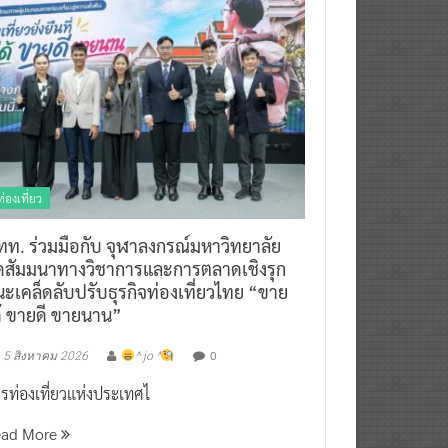
ท่องเที่ยว
ทท. ร่วมมือกับ จุฬาลงกรณ์มหาวิทยาลัย
ัดสัมมนาทางวิชาการและการตลาดเชิงรุก
ะเคล็ดลับปรับธุรกิจท่องเที่ยวไทย “ขาย
ด้ ขายดี ขายนาน”
0
5 สิงหาคม 2026
^ jo ^
รท่องเที่ยวแห่งประเทศไ
ead More