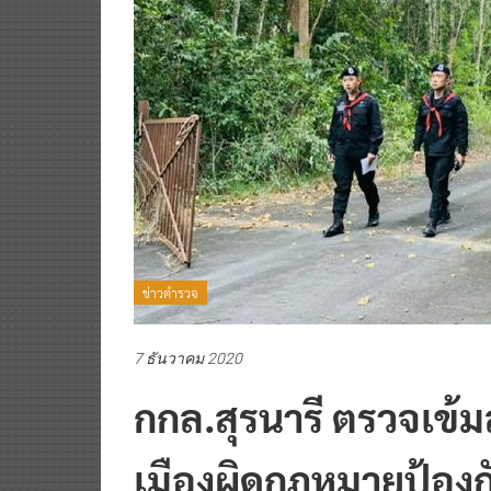
ข่าวตำรวจ
7 ธันวาคม 2020
กกล.สุรนารี ตรวจเข้ม
เมืองผิดกฎหมายป้องก