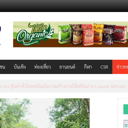
วชน
บันเทิง
ท่องเที่ยว
ยานยนต์
กีฬา
CSR
ข่าวท
็ว แรง คุ้มค่าทั่วไทยพร้อมโอกาสสร้างรายได้เสริมผ่าน Lazada Affiliate