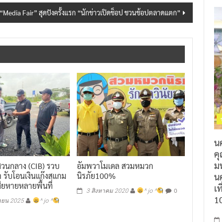
“Media Fair” สุดปังครั้งแรก “นักข่าวเปิดช็อป ชวนช้อปตลาดแตก”
น
ค
ม
วนกลาง (CIB) รวบ
อัมพวาโมเดล สวมหมวก
้า รับโอนเงินแก๊งสแกม
นิรภัย100%
นค
สียหายหลายพื้นที่
เท
0
3 สิงหาคม 2020
^ jo ^
1
ายน 2025
^ jo ^