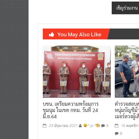
navigation
เชิญร่วมงาน 
You May Also Like
บชน. เตรียมความพร้อมการ
ตำรวจสอบส
ชุมนุม ในเขต กทม. วันที่ 24
หนุ่มบัญชีม
มิ.ย.64
เมอร์ลวงผู้เ
0
23 มิถุนายน 2021
^ jo ^
16 พฤศจิก
0