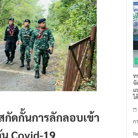
ท
จ
แน
ไ
สกัดกั้นการลักลอบเข้า
กา
ัน Covid-19
R