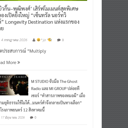
ิวกิ้น–พุฒิพงศ์’ เสิร์ฟโมเมนต์สุดพิเศษ
องเปิดยิ่งใหญ่ “เซ็นทรัล นอร์ทวิ
์” Longevity Destination แห่งแรกของ
ทย
0
4 กรกฎาคม 2026
^ jo ^
ิดประสบการณ์ “Multiply
ead More
M STUDIO จับมือ The Ghost
Radio และ MI GROUP ปล่อยที
เซอร์ “คำสารภาพของหมอผี” เมื่อ
ามยุติธรรมใช้ไม่ได้…มนตร์ดำจึงกลายเป็นทางเลือก”
กโรงภาพยนตร์ 12 สิงหาคมนี้
0
17 มิถุนายน 2026