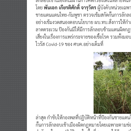
ลักลอบเข้าเมืองที่ไม่ผ่านการคัดกรองได้ในหลายพื้น
โดย
พันเอก เกียรติศักดิ์ จารุวัตร
ผู้บังคับหน่วยเฉพ
ชายแดนแดนไทย-กัมพูชา ตรวจเข้มสกัดกั้นการลักล
อย่างเข้มงวดสนองตอบนโยบาย ผบ.ทบ.สั่งการให้กำลั
ลาดตระเวน ป้องกันมิให้มีการลักลอบข้ามแดนผิดก
เสี่ยงในเรื่องการแพร่กระจายของเชื้อโรค รวมทั้ง
ไวรัส Covid-19 ของ ศบค.อย่างเต็มที่
ล่าสุด กำชับให้กองพลที่ปฏิบัติหน้าที่ป้องกันชายแ
กั้นการลักลอบเข้าเมืองผิดกฎหมายโดยเฉพาะตามช่อง