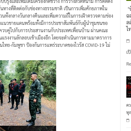
ับปรุงและเพิ่มเติมเครื่องกีดขวาง การวางลวดหนาม การติดตั้ง
นทางที่ติดต่อกับช่องทางธรรมชาติ เป็นการเพิ่มศักยภาพใน
‘บ
ฉล
วนทั้งกลางวันกลางคืนและเพิ่มความถี่ในการเฝ้าตรวจตามช่อง
ลล
มแนวชายแดนพร้อมทั้งมีการประชาสัมพันธ์กับผู้นำชุมชนขอ
ไ
ควบคู่ไปกับการประสานงานกับประเทศเพื่อนบ้าน ผ่านคณะ
ั้นแรงงานลักลอบเข้าเมืองอีก โดยจะดำเนินการตามมาตราการ
แดนไทย-กัมพูชา ป้องกันการแพร่ระบาดของไวรัส COVID-19 ไม่
เป
R
คว
ทุ