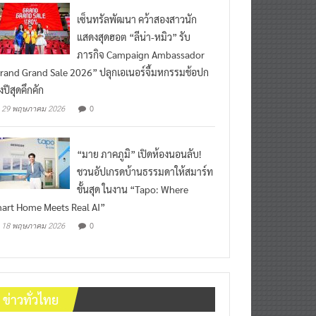
เซ็นทรัลพัฒนา คว้าสองสาวนัก
แสดงสุดฮอต “ลีน่า-หมิว” รับ
ภารกิจ Campaign Ambassador
rand Grand Sale 2026” ปลุกเอเนอร์จี้มหกรรมช้อปก
งปีสุดคึกคัก
0
29 พฤษภาคม 2026
“มาย ภาคภูมิ” เปิดห้องนอนลับ!
ชวนอัปเกรดบ้านธรรมดาให้สมาร์ท
ขั้นสุด ในงาน “Tapo: Where
art Home Meets Real AI”
0
18 พฤษภาคม 2026
ข่าวทั่วไทย