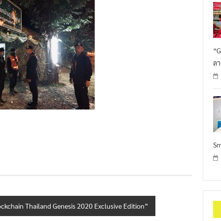
“G
ลา
Sm
 “Blockchain Thailand Genesis 2020 Exclusive Edition”