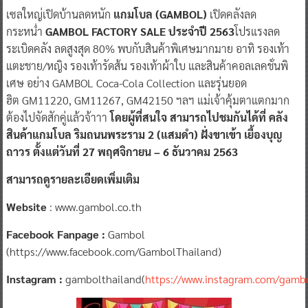
​เซลใหญ่เปิดบ้านลดหนัก
แกมโบล (
GAMBOL)
เปิดคลังลด
กระหน่ำ
GAMBOL
FACTORY SALE
ประจำปี
2563
โปรแรงลด
ระเบิดคลัง ลดสูงสุด 80% พบกับสินค้าพิเศษมากมาย อาทิ รองเท้า
แตะชาย/หญิง รองเท้ารัดส้น รองเท้าผ้าใบ และสินค้าคอลเลคชั่นพิ
เศษ อย่าง GAMBOL Coca-Cola Collection และรุ่นยอด
ฮิต GM11220, GM11267, GM42150 ฯลฯ แม่เจ้าคุ้มตาแตกมาก
ต้องไปจัดสักคู่แล้วจ้าาา
โดยผู้ที่สนใจ สามารถไปชมกันได้ที่
คลัง
สินค้าแกมโบล ริมถนนพระราม
2
(แสมดำ) ฝั่งขาเข้า เยื้องบุญ
ถาวร
ตั้งแต่วันที่
27
พฤศจิกายน
– 6
ธันวา
คม
2563
สามารถดูรายละเอียดเพิ่มเติม
Website
: www.gambol.co.th
Facebook
Fanpage
:
Gambol
(https://www.facebook.com/GambolThailand)
Instagram :
gambolthailand(
https://www.instagram.com/gambo