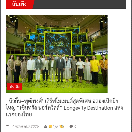
บันเทิง
บันเทิง
‘บิวกิ้น–พุฒิพงศ์’ เสิร์ฟโมเมนต์สุดพิเศษ ฉลองเปิดยิ่ง
ใหญ่ “เซ็นทรัล นอร์ทวิลล์” Longevity Destination แห่ง
แรกของไทย
0
4 กรกฎาคม 2026
^ jo ^