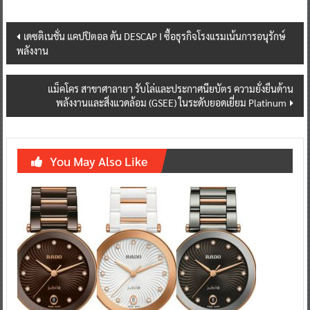
Post
เดซติเนชั่น แคปปิตอล ดัน DESCAP I ซื้อธุรกิจโรงแรมเน้นการอนุรักษ์
พลังงาน
navigation
แม็คโคร สาขาศาลายา รับโล่และประกาศนียบัตร ความยั่งยืนด้าน
พลังงานและสิ่งแวดล้อม (GSEE) ในระดับยอดเยี่ยม Platinum
You May Also Like