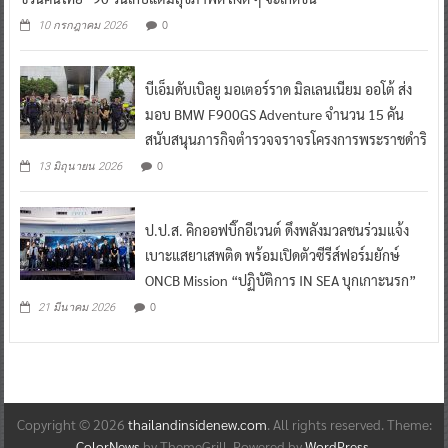
0
10 กรกฎาคม 2026
บีเอ็มดับเบิลยู มอเตอร์ราด มิลเลนเนียม ออโต้ ส่ง
มอบ BMW F900GS Adventure จำนวน 15 คัน
สนับสนุนภารกิจตำรวจจราจรโครงการพระราชดำริ
0
13 มิถุนายน 2026
ป.ป.ส. คิกออฟบิ๊กอีเวนต์ ดึงพลังมวลชนร่วมแจ้ง
เบาะแสยาเสพติด พร้อมเปิดตัวซีรีส์ฟอร์มยักษ์
ONCB Mission “ปฏิบัติการ IN SEA บุกเกาะนรก”
0
21 มีนาคม 2026
Copyright © 2026
thailandinsidenew.com
. All rights reserved. Theme:
ColorNews
by ThemeGrill. Powered by
WordPress
.