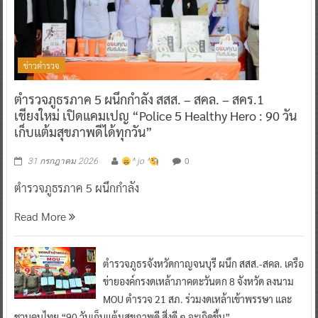
ข่าวตำรวจ
ตำรวจภูธรภาค 5 ผนึกกำลัง สสส. – สคล. – สคร.1
เชียงใหม่ เปิดแคมเปญ “Police 5 Healthy Hero : 90 วัน
เก็บแต้มสุขภาพดีได้ทุกวัน”
0
31 กรกฎาคม 2026
^ jo ^
ตำรวจภูธรภาค 5 ผนึกกำลัง
Read More
ตำรวจภูธรจังหวัดกาญจนบุรี ผนึก สสส.-สคล. เครือ
ข่ายองค์กรงดเหล้าภาคตะวันตก 8 จังหวัด ลงนาม
MOU ตำรวจ 21 สภ. ร่วมงดเหล้าเข้าพรรษา และ
ชวนคนไทย “90 วันเก็บแต้มสุขภาพดี สิ่งดี ๆ จะเกิดขึ้น”