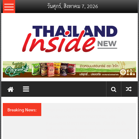
Skip
วันศุกร์, สิงหาคม 7, 2026
to
content
thailandinsidenew.com
Thailand
Inside
New
Breaking News:
Thailand LAB INTERNATIONAL 2026 ผนึก
Bio+HealthTech INTERNATIONAL และ
FutureCHEM INTERNATIONAL เปิดเวที AI ขับ
เคลื่อนนวัตกรรมวิทยาศาสตร์และสุขภาพ ยกระดับ
ไทยสู่ศูนย์กลางอาเซียน