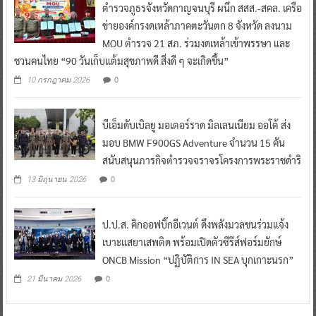
ตำรวจภูธรจังหวัดกาญจนบุรี ผนึก สสส.-สคล. เครือ
ข่ายองค์กรงดเหล้าภาคตะวันตก 8 จังหวัด ลงนาม
MOU ตำรวจ 21 สภ. ร่วมงดเหล้าเข้าพรรษา และ
ชวนคนไทย “90 วันเก็บแต้มสุขภาพดี สิ่งดี ๆ จะเกิดขึ้น”
0
10 กรกฎาคม 2026
บีเอ็มดับเบิลยู มอเตอร์ราด มิลเลนเนียม ออโต้ ส่ง
มอบ BMW F900GS Adventure จำนวน 15 คัน
สนับสนุนภารกิจตำรวจจราจรโครงการพระราชดำริ
0
13 มิถุนายน 2026
ป.ป.ส. คิกออฟบิ๊กอีเวนต์ ดึงพลังมวลชนร่วมแจ้ง
เบาะแสยาเสพติด พร้อมเปิดตัวซีรีส์ฟอร์มยักษ์
ONCB Mission “ปฏิบัติการ IN SEA บุกเกาะนรก”
0
21 มีนาคม 2026