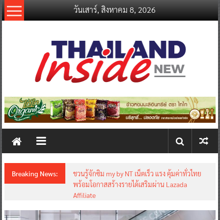
Skip
วันเสาร์, สิงหาคม 8, 2026
to
content
thailandinsidenew.com
Thailand
Inside
New
Breaking News:
ชวนรู้จักซิม my by NT เน็ตเร็ว แรง คุ้มค่าทั่วไทย
พร้อมโอกาสสร้างรายได้เสริมผ่าน Lazada
Affiliate