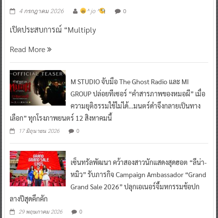
0
4 กรกฎาคม 2026
^ jo ^
เปิดประสบการณ์ “Multiply
Read More
M STUDIO จับมือ The Ghost Radio และ MI
GROUP ปล่อยทีเซอร์ “คำสารภาพของหมอผี” เมื่อ
ความยุติธรรมใช้ไม่ได้…มนตร์ดำจึงกลายเป็นทาง
เลือก” ทุกโรงภาพยนตร์ 12 สิงหาคมนี้
0
17 มิถุนายน 2026
เซ็นทรัลพัฒนา คว้าสองสาวนักแสดงสุดฮอต “ลีน่า-
หมิว” รับภารกิจ Campaign Ambassador “Grand
Grand Sale 2026” ปลุกเอเนอร์จี้มหกรรมช้อปก
ลางปีสุดคึกคัก
0
29 พฤษภาคม 2026