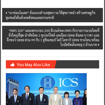
Post
“นาท่อมโมเดล” ต้นแบบตำบลสุขภาวะ ใช้สุขภาพนำ สร้างเศรษฐกิจ
ชุมชนยั่งยืนด้วยพลังคนและธรรมชาติ
navigation
“RWS 200” ฉลองครบรอบ 200 อีเวนต์ของ RWS กับรายการมวยไทยที่
ยิ่งใหญ่ที่สุด นำทัพโดย 2 ซูเปอร์ไฟต์ แดเนียล ปะทะ อังเคล บาวซา และ
จิ๊กซอว์ ปะทะ ด่วน 99 กับ 1 คู่ชิงแชมป์ โคกิ โอซากิ ปะทะ ชายโทน พร้อม
โบนัสจัดเต็มทะลุ 5 ล้านบาท
You May Also Like