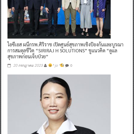
ไอซีเอส ผนึกรพ.ศิริราช เปิดศูนย์สุขภาพเชิงป้องกันและบูรณา
การสมดุลชีวิต “SIRIRAJ H SOLUTIONS” ชูแนวคิด “ดูแล
สุขภาพก่อนเจ็บป่วย”
0
20 กรกฎาคม 2023
^ jo ^