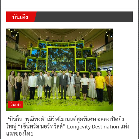
บันเทิง
บันเทิง
‘บิวกิ้น–พุฒิพงศ์’ เสิร์ฟโมเมนต์สุดพิเศษ ฉลองเปิดยิ่ง
ใหญ่ “เซ็นทรัล นอร์ทวิลล์” Longevity Destination แห่ง
แรกของไทย