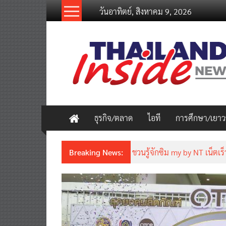
Skip
วันอาทิตย์, สิงหาคม 9, 2026
to
content
thailandinsidenew.com
Thailand
Inside
New
ธุรกิจ/ตลาด
ไอที
การศึกษา/เยา
Breaking News:
ชวนรู้จักซิม my by NT เน็ตเร