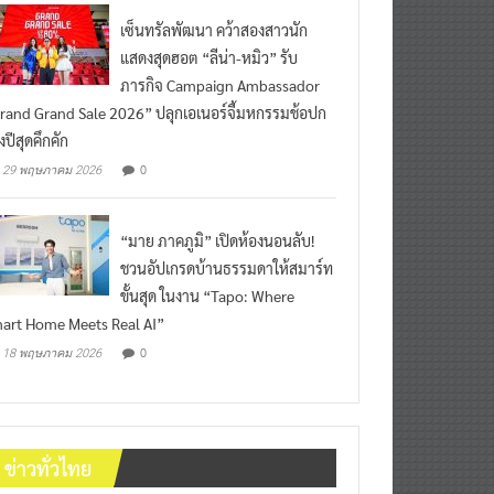
เซ็นทรัลพัฒนา คว้าสองสาวนัก
แสดงสุดฮอต “ลีน่า-หมิว” รับ
ภารกิจ Campaign Ambassador
rand Grand Sale 2026” ปลุกเอเนอร์จี้มหกรรมช้อปก
งปีสุดคึกคัก
0
29 พฤษภาคม 2026
“มาย ภาคภูมิ” เปิดห้องนอนลับ!
ชวนอัปเกรดบ้านธรรมดาให้สมาร์ท
ขั้นสุด ในงาน “Tapo: Where
art Home Meets Real AI”
0
18 พฤษภาคม 2026
ข่าวทั่วไทย