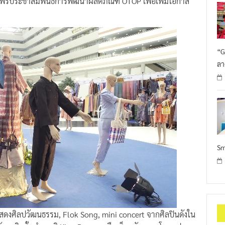
แพร่ประชาสัมพันธ์การพัฒนาผลิตภัณฑ์ OTOP เพื่อเพิ่มโอกาส
“G
ลา
Sm
งศิลปวัฒนธรรม, Flok Song, mini concert จากศิลปินดังใน