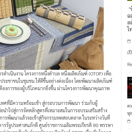
‘บ
ฉล
ลล
ไ
เป
R
รดำเนินงาน โครงการหนึ่งตำบล หนึ่งผลิตภัณฑ์ (OTOP) เพื่อ
ระชาชนในชุมชน ให้ดีขึ้นอย่างต่อเนื่อง โดยพัฒนาผลิตภัณฑ์
ต้องการของผู้บริโภคมากยิ่งขึ้น ผ่านโครงการพัฒนาคุณภาพ
ศที่มีความพร้อมเข้า สู่กระบวนการพัฒนา ร่วมกับผู้
คว
พื่อนำไปสู่การจัดหลักสูตรที่เหมาะสมในการอบรมเสริมสร้าง
ทุ
บ การพัฒนาแล้วจะเข้าสู่กิจกรรมทดสอบตลาด ในระหว่างวันที่
ารรัฐประศาสนภักดี ศูนย์ราชการเฉลิมพระเกียรติ 80 พรรษา