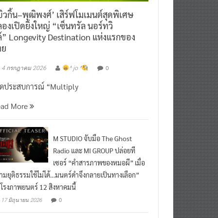
ิวกิ้น–พุฒิพงศ์’ เสิร์ฟโมเมนต์สุดพิเศษ
องเปิดยิ่งใหญ่ “เซ็นทรัล นอร์ทวิ
์” Longevity Destination แห่งแรกของ
ทย
0
4 กรกฎาคม 2026
^ jo ^
ิดประสบการณ์ “Multiply
ead More
M STUDIO จับมือ The Ghost
Radio และ MI GROUP ปล่อยที
เซอร์ “คำสารภาพของหมอผี” เมื่อ
ามยุติธรรมใช้ไม่ได้…มนตร์ดำจึงกลายเป็นทางเลือก”
กโรงภาพยนตร์ 12 สิงหาคมนี้
0
17 มิถุนายน 2026