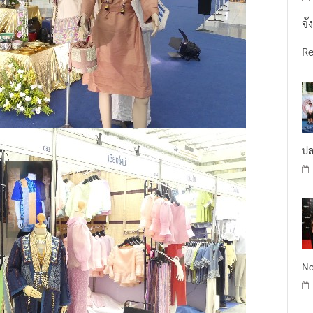
จั
R
ปล
No