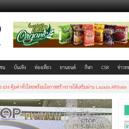
วชน
บันเทิง
ท่องเที่ยว
ยานยนต์
กีฬา
CSR
ข่าวท
็ว แรง คุ้มค่าทั่วไทยพร้อมโอกาสสร้างรายได้เสริมผ่าน Lazada Affiliate