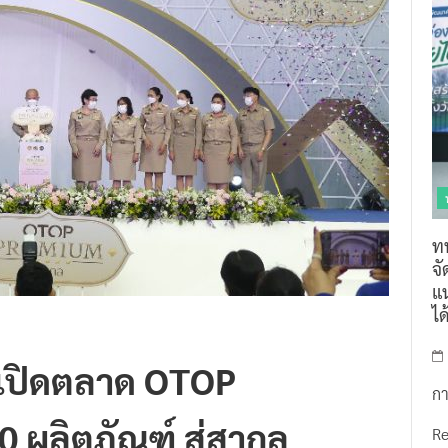
ท
จ
แน
ไ
เปิดตลาด OTOP
กา
 ผลิตภัณฑ์ สู่สากล
R