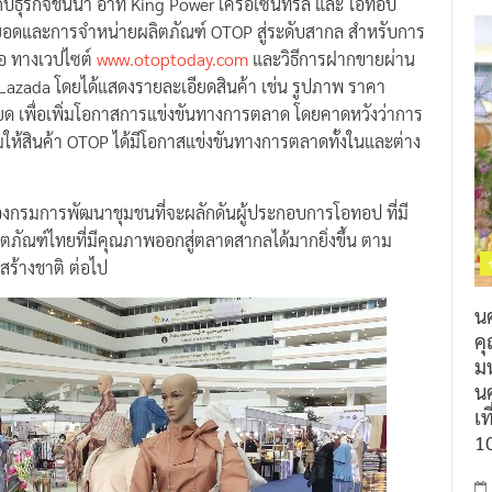
กับธุรกิจชั้นนำ อาทิ King Power เครือเซ็นทรัล และ โอทอป
ต่อยอดและการจำหน่ายผลิตภัณฑ์ OTOP สู่ระดับสากล สำหรับการ
ือ ทางเวปไซต์
www.otoptoday.com
และวิธีการฝากขายผ่าน
 Lazada โดยได้แสดงรายละเอียดสินค้า เช่น รูปภาพ ราคา
อียด เพื่อเพิ่มโอกาสการแข่งขันทางการตลาด โดยคาดหวังว่าการ
ริมให้สินค้า OTOP ได้มีโอกาสแข่งขันทางการตลาดทั้งในและต่าง
จของกรมการพัฒนาชุมชนที่จะผลักดันผู้ประกอบการโอทอป ที่มี
ภัณฑ์ไทยที่มีคุณภาพออกสู่ตลาดสากลได้มากยิ่งขึ้น ตาม
ร้างชาติ ต่อไป
น
ค
ม
นค
เท
1