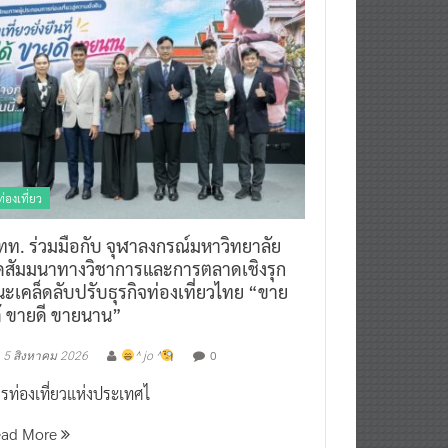
ท่องเที่ยว
ทท. ร่วมมือกับ จุฬาลงกรณ์มหาวิทยาลัย
ัดสัมมนาทางวิชาการและการตลาดเชิงรุก
ะเคล็ดลับปรับธุรกิจท่องเที่ยวไทย “ขาย
ด้ ขายดี ขายนาน”
0
5 สิงหาคม 2026
^ jo ^
รท่องเที่ยวแห่งประเทศไ
ead More