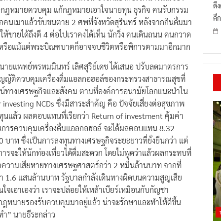
รียกว่าค้าขายกันแบบเสรีมากขึ้น ซึ่งขัดแย้งกับเจตนารมณ์ของ
ดึ
องมีกฎหมายควบคุม แก้กฎหมายเอาใจนายทุน ธุรกิจ คนรับกรรม
คึก
กคนเมาแล้วขับชนตาย 2 ศพที่จังหวัดสุรินทร์ หลังจากกินดื่มมา
ตให้ขายได้ถึงตี 4 ต่อไปเราคงได้เห็น นักวิ่ง คนเดินถนน คนกวาด
ค้า หรือแม้แต่พระบิณฑบาตก็อาจจบชีวิตหรือพิการตามมาอีกมาก
 นายแพทย์พรหมมินทร์ เลิศสุริย์เดช ได้เสนอ ปรับลดมาตรการ
ัญญัติควบคุมเครื่องดื่มแอลกอฮอล์ของกระทรวงสาธารณสุขที่
ชน์ทางเศรษฐกิจและสังคม ตามที่องค์การอนามัยโลกแนะนำใน
 investing NCDs ซึ่งมีสาระสำคัญ คือ ปัจจัยเสี่ยงต่อสุขภาพ
ทุนแล้ว ผลตอบแทนที่เรียกว่า Return of investment คุ้มค่า
นการควบคุมเครื่องดื่มแอลกอฮอล์ จะได้ผลตอบแทน 8.32
บาท ซึ่งเป็นการลงทุนทางเศรษฐกิจระยะยาวที่ยั่งยืนกว่า แต่
จะให้นักท่องเที่ยวได้ดื่มสะดวก โดยไม่พูดว่าแล้วผลกระทบที่
าความเสียหายทางเศรษฐศาสตร์กว่า 2 หมื่นล้านบาท จากที่
ว่า 1.6 แสนล้านบาท รัฐบาลกำลังเดินทางผิดบนความสูญเสีย
นใจเอาเองว่า เราจะปล่อยให้เหล้าเบียร์เหมือนกับกัญชา
ร์มีกฎหมายรองรับควบคุมมาอยู่แล้ว น่าจะรักษาและทำให้ดีขึ้น