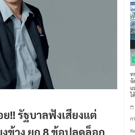
ท
จ
แน
ไ
อย!! รัฐบาลฟังเสียงแต่
กา