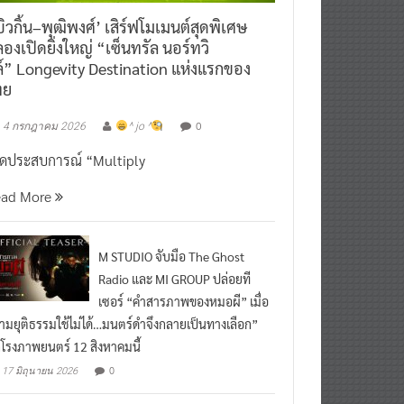
ิวกิ้น–พุฒิพงศ์’ เสิร์ฟโมเมนต์สุดพิเศษ
องเปิดยิ่งใหญ่ “เซ็นทรัล นอร์ทวิ
์” Longevity Destination แห่งแรกของ
ทย
0
4 กรกฎาคม 2026
^ jo ^
ิดประสบการณ์ “Multiply
ead More
M STUDIO จับมือ The Ghost
Radio และ MI GROUP ปล่อยที
เซอร์ “คำสารภาพของหมอผี” เมื่อ
ามยุติธรรมใช้ไม่ได้…มนตร์ดำจึงกลายเป็นทางเลือก”
กโรงภาพยนตร์ 12 สิงหาคมนี้
0
17 มิถุนายน 2026