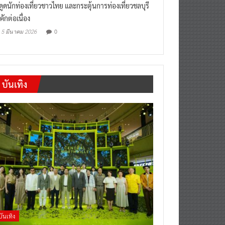
“เที่ยวสบายๆสไตล์ชลบุรี” หวัง
งดูดนักท่องเที่ยวชาวไทย และกระตุ้นการท่องเที่ยวชลบุรี
คักต่อเนื่อง
0
5 มีนาคม 2026
บันเทิง
บันเทิง