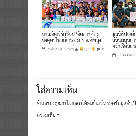
มวล.จัดเวิร์กช็อป ‘จัดการศัตรู
มูลนิธิป่อเต
มังคุด’ ให้แก่เกษตรกร จ.พัทลุง
สนับสนุนก
ครัวเรือนย
0
9 ธันวาคม 2023
^ jo ^
8 มกราคม
ใส่ความเห็น
อีเมลของคุณจะไม่แสดงให้คนอื่นเห็น
ช่องข้อมูลจำเ
ความเห็น
*