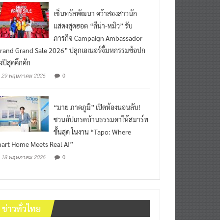
เซ็นทรัลพัฒนา คว้าสองสาวนัก
แสดงสุดฮอต “ลีน่า-หมิว” รับ
ภารกิจ Campaign Ambassador
rand Grand Sale 2026” ปลุกเอเนอร์จี้มหกรรมช้อปก
งปีสุดคึกคัก
0
29 พฤษภาคม 2026
“มาย ภาคภูมิ” เปิดห้องนอนลับ!
ชวนอัปเกรดบ้านธรรมดาให้สมาร์ท
ขั้นสุด ในงาน “Tapo: Where
art Home Meets Real AI”
0
18 พฤษภาคม 2026
ข่าวทั่วไทย