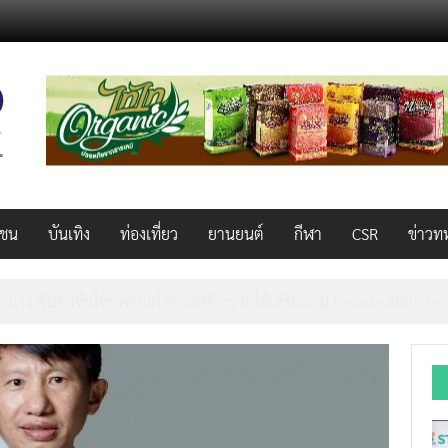
วชน
บันเทิง
ท่องเที่ยว
ยานยนต์
กีฬา
CSR
ข่าวท
AL 2026 ผนึก Bio+HealthTech INTERNATIONAL และ FutureCHEM 
และสุขภาพ ยกระดับไทยสู่ศูนย์กลางอาเซียน