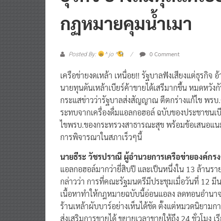
ธุรกิจ อ้างสมดุลแต่เอ
กฏหมายคุมน้ำเมา
0 Comment
Posted By:
^ jo ^
เครือข่ายงดเหล้า เหนื่อย!! รัฐบาลฟังเสียงแต่ธุรกิจ
นายทุนดันเหล้าเบียร์ค้าขายได้เสรีมากขึ้น หมดหวั
กระแสข่าวว่ารัฐบาลส่งสัญญาณ ตีตกร่างแก้ไข พรบ
ระทบจากเครื่องดื่มแอลกอฮอล์ ฉบับของประชาชนเบีย
ไขพรบ.ของกระทรวงสาธารณะสุข พร้อมข้อเสนอแนะ 8 ปร
การพิจารณาในสภาเร็วๆนี้
นายธีระ วัชรปราณี ผู้อำนวยการเครือข่ายองค์กร
แอลกอฮอล์มากว่ายี่สิบปี และเป็นหนึ่งใน 13 ล้านราย
กล่าวว่า การที่คณะรัฐมนตรีมีประชุมเมื่อวันที่ 12 ม
เนื้อหาทำให้กฎหมายฉบับนี้อ่อนแอลง ลดทอนอำนาจกา
ร้านเหล้าผับบาร์อย่างเห็นได้ชัด ตั้งแต่หมวดนิยา