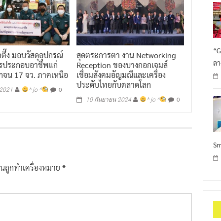
“G
็กตึ๊ง มอบวัสดุอุปกรณ์
สุดตระการตา งาน Networking
ลา
ารประกอบอาชีพแก่
Reception ของบางกอกเจมส์
ากจน 17 จว. ภาคเหนือ
เชื่อมสังคมอัญมณีและเครื่อง
ประดับไทยกับตลาดโลก
0
 2021
^ jo ^
0
10 กันยายน 2024
^ jo ^
Sm
ป็นถูกทำเครื่องหมาย
*