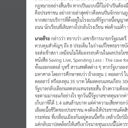
ส่งเสริมการขายได้ ขยายเวลาขายให้ถึง 24 ชั่วโมง เ
กฎหมายอย่างสิ้นเชิง หากเป็นแบบนี้ก็ไม่จำเป็นต้
คือประชาชน อย่างรายล่าสุดข่าวคือคนปั่นจักรยานถู
จากสถานบริการที่ตั้งอยู่ในโรงแรมที่รัฐบาลนี้อนุญา
ถนน นักเรียนที่เดินทางไปกลับโรงเรียน พ่อค้าแม่
นายธีระ
กล่าวว่า ทราบว่า เลขาธิการนายกรัฐมนตรี
ควบคุมสำคัญๆ ถึง 8 ประเด็น ในร่างแก้ไขพระราชบ
จะส่งเข้าสภา เหมือนไม่ได้มองรอบด้านในผลประโย
หนังสือ Saving Live, Spending Less : The case for
ทั้งแอลกอฮอล์ บุหรี่ สารเสพติดต่าง ๆ หากรัฐบาลลง
มหาศาล โดยการศึกษาพบว่า ถ้าลงทุน 1 ดอลลาร์ ใ
ดอลลาร์ หรือลงทุน 35 บาท ได้ผลตอบแทนเกือบ 300 
รัฐบาลกลับเลือกผลตอบแทนระยะสั้น อ้างความต้องการ
จะตามมาจะแก้อย่างไร ทุกวันนี้รัฐบาลขาดทุนจากค่
เก็บภาษีได้ 1.4 แสนล้านบาท แต่ค่าความเสียหายก
เลือดเนื้อชีวิตของประชาชน คงต้องให้ประชาชนตัดสิ
กระท่อม ที่เกลื่อนเมืองกันอยู่ตอนนี้หรือ เหล้าเบีย