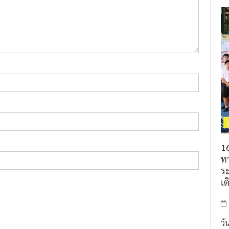
16
ท
ร
เต