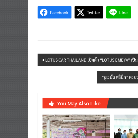
แต่กลับมาปลดล็อกให้เสรีเอาใจนายทุนแบบนี้ไม่ควร
Facebook
Twitter
Line
Post
LOTUS CAR THAILAND เปิดตัว “LOTUS EMEYA” เป็นค
navigation
“ยูเรนัส คลินิก” คร
You May Also Like