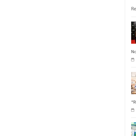
วั
R
No
“