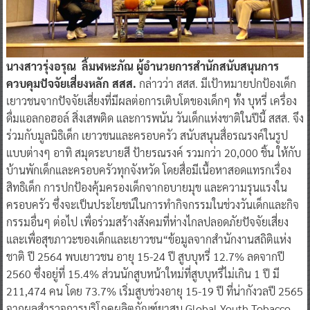
นางสาวรุ่งอรุณ ลิ้มฬหะภัณ ผู้อำนวยการสำนักสนับสนุนการ
ควบคุมปัจจัยเสี่ยงหลัก สสส.
กล่าวว่า สสส. มีเป้าหมายปกป้องเด็ก
เยาวชนจากปัจจัยเสี่ยงที่มีผลต่อการเติบโตของเด็กๆ ทั้ง บุหรี่ เครื่อง
ดื่มแอลกอฮอล์ สิ่งเสพติด และการพนัน วันเด็กแห่งชาติในปีนี้ สสส. จึง
ร่วมกับมูลนิธิเด็ก เยาวชนและครอบครัว สนับสนุนสื่อรณรงค์ในรูป
แบบต่างๆ อาทิ สมุดระบายสี ป้ายรณรงค์ รวมกว่า 20,000 ชิ้น ให้กับ
บ้านพักเด็กและครอบครัวทุกจังหวัด โดยสื่อมีเนื้อหาสอดแทรกเรื่อง
สิทธิเด็ก การปกป้องคุ้มครองเด็กจากอบายมุข และความรุนแรงใน
ครอบครัว ซึ่งจะเป็นประโยชน์ในการทำกิจกรรมในช่วงวันเด็กและกิจ
กรรมอื่นๆ ต่อไป เพื่อร่วมสร้างสังคมที่ห่างไกลปลอดภัยปัจจัยเสี่ยง
และเพื่อสุขภาวะของเด็กและเยาวชน“ข้อมูลจากสำนักงานสถิติแห่ง
ชาติ ปี 2564 พบเยาวชน อายุ 15-24 ปี สูบบุหรี่ 12.7% ลดจากปี
2560 ซึ่งอยู่ที่ 15.4% ส่วนนักสูบหน้าใหม่ที่สูบบุหรี่ไม่เกิน 1 ปี มี
211,474 คน โดย 73.7% เริ่มสูบช่วงอายุ 15-19 ปี ที่น่ากังวลปี 2565
จากผลสำรวจการบริโภคผลิตภัณฑ์ยาสูบ Global Youth Tobacco