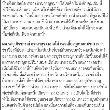
บ้านจึงแปลกใจ เพราะบ้านกาญจนาฯ ใส่ใจเด็ก ไม่บังคับคุมเข้ม ที่
ทำให้ตนเปลี่ยนความคิด หรือคิดได้ คือการิเคราะห์ข่าวแล้วให้เรา
ทบทวนตัวเอง “วันนี้ผมอยากขอโทษเตี่ยที่กระทำล่วงเกิน ที่พูดวันนี้ไม่
ได้ออกมาประจานครอบครัวตัวเอง แต่หวังให้เป็นบทเรียนกับสังคม
ไม่มีเด็กเยาวชนแบบผมเป็นคนที่ 2 ที่ 3 ส่วนเตี่ยผมไม่ได้โกรธ ตอน
นั้นพ่อก็เป็นเพียงเด็กคนหนึ่ง”
ผศ.พญ.จิราภรณ์ อรุณากูร (หมอโอ๋ เพจเลี้ยงลูกนอกบ้าน)
กล่าว
ว่า เรื่องที่น้องๆ เล่ามานั้นเป็นประโยชน์กับครอบครัว คนเป็นพ่อ แม่
อย่างมาก อย่างนางทิชา ณ นคร ระบุว่า อาชญากรเด็กเกิดขึ้นเองไม่ได้
แต่รากของปัญหามีที่มาเสมอ เด็กโหยหาความรัก และการยอมรับ
เมื่อไม่ได้รับจากที่บ้านก็จะวิ่งหาสิ่งนั้นจากคนนอก อาจจะเป็นเพื่อน
หรือคนอื่น ที่แล้วแต่ว่าเขาจะนำพาไปทางไหน แต่ไม่ว่าจะอย่างไร
ก็ตาม การที่เด็กมีหลักให้หยุดยึด เช่น นายเอเล่าว่าไปอยู่บ้านกาญ
จนาฯ ทำให้เห็นว่า ท่ามกลางความวุ่นวายก็ยังเห็นแสงสว่าง จนเข้าใจ
พ่อว่าก็เป็นเด็กคนหนึ่ง เกิดจากการบ่มเพาะ การเติบโต ไม่ชี้ด่าว่า
ทำไมอันธพาล ใช้ความรุนแรง แต่เกิดจากการบ่มเพาะว่ามนุษย์ทุกคน
มีแสงสว่างในตัวเอง เมื่อโต และมั่นคงภายในก็จะมองเห็นความเป็น