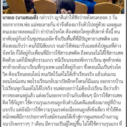
นายเอ (นามสมมติ)
กล่าวว่า ญาติเล่าให้ฟังว่าหลังตนคลอด 3 วัน
ออกจากรพ.พ่อ แม่ทะเลาะกัน ย่าจึงต้องมารับตัวไปอยู่ด้วย และดูแล
ตนเองมาตลอดแม้ว่า ย่าป่วยโรคไต ต้องฟอกไตทุกสัปดาห์ ทั้งนี้ ตน
อาศัยอยู่กับย่าในชุมชนแออัด ซึ่งเป็นพื้นที่ที่มีปัญหายาเสพติด และ
ต้องยอมรับว่า ตนก็มีนิสัยเกเร จนย่าให้พ่อมารับและส่งไปดูแลที่ต่าง
จังหวัด ก็ได้อยู่กับเพื่อนที่มีการใช้สารเสพติด ถึงตนจะไม่ได้ใช้สารเสพ
ติดด้วย แต่ก็มีพฤติกรรมเกเร หนีเรียนจนขอพักการเรียน สุดท้ายพ่อ
พาย้ายกลับมาเรียนที่กรุงเทพ และให้อยู่กับอา ซึ่งตอนนั้นเป็นช่วงโค
วิด ต้องเรียนออนไลน์ ตนเปิดไว้แต่ไม่ได้เข้าเรียนจริง แล้วเล่นเกม
ออนไลน์แทน พอโรงเรียนกลับมาเปิดอีกครั้งตนก็มีแผน ออกจากบ้าน
ไปเรียนทุกวันแต่ไม่ได้ไปจริง จนพ่อบอกว่าไม่ต้องไปเรียน ถือว่าเข้า
ทางของตนอยู่แล้ว แต่ละวันออกจากบ้านกับเพื่อนๆ มีการใช้สารเสพ
ติด ใช้กัญชา ใช้ความรุนแรงจนถูกจับดำเนินคดีและต้องมาอยู่ที่บ้าน
แรกรับ แต่ยังมีการใช้ความรุนแรงต่อเนื่องจนถูกสั่งขังเดี่ยว ทำให้คิด
หนักพอดีมีการประกาศรับสมัครและได้เข้าสู่การดูแลของบ้านกาญ
จนาภิเษกราวๆ 7 เดือน มีความเป็นผู้ใหญ่ขึ้น ไม่ได้ใช้ความรุนแรง ที่