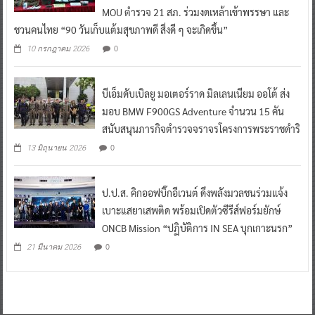
MOU ตำรวจ 21 สภ. ร่วมงดเหล้าเข้าพรรษา และ
ชวนคนไทย “90 วันเก็บแต้มสุขภาพดี สิ่งดี ๆ จะเกิดขึ้น”
0
10 กรกฎาคม 2026
บีเอ็มดับเบิลยู มอเตอร์ราด มิลเลนเนียม ออโต้ ส่ง
มอบ BMW F900GS Adventure จำนวน 15 คัน
สนับสนุนภารกิจตำรวจจราจรโครงการพระราชดำริ
0
13 มิถุนายน 2026
ป.ป.ส. คิกออฟบิ๊กอีเวนต์ ดึงพลังมวลชนร่วมแจ้ง
เบาะแสยาเสพติด พร้อมเปิดตัวซีรีส์ฟอร์มยักษ์
ONCB Mission “ปฏิบัติการ IN SEA บุกเกาะนรก”
0
21 มีนาคม 2026