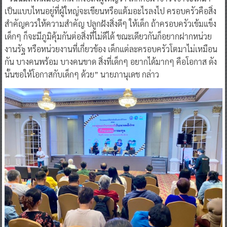
เป็นแบบไหนอยู่ที่ผู้ใหญ่จะเขียนหรือแต้มอะไรลงไป ครอบครัวคือสิ่ง
สำคัญควรให้ความสำคัญ ปลูกฝังสิ่งดีๆ ให้เด็ก ถ้าครอบครัวเข้มแข็ง
เด็กๆ ก็จะมีภูมิคุ้มกันต่อสิ่งที่ไม่ดีได้ ขณะเดียวกันก็อยากฝากหน่วย
งานรัฐ หรือหน่วยงานที่เกี่ยวข้อง เด็กแต่ละครอบครัวโตมาไม่เหมือน
กัน บางคนพร้อม บางคนขาด สิ่งที่เด็กๆ อยากได้มากๆ คือโอกาส ดัง
นั้นขอให้โอกาสกับเด็กๆ ด้วย” นายภานุเดช กล่าว