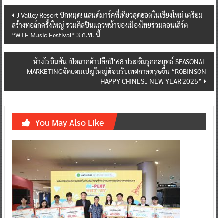
Post
J Valley Resort ปักหมุด! แลนด์มาร์คที่เที่ยวสุดฮอตในเชียงใหม่ เตรียม
สร้างทอล์กครั้งใหญ่ รวมศิลปินแถวหน้าของเมืองไทยร่วมคอนเสิร์ต
navigation
“WTF Music Festival” 3 ก.พ. นี้
ห้างโรบินสัน เปิดฉากค้าปลีกปี’68 ประเดิมรุกกลยุทธ์ SEASONAL
MARKETINGจัดแคมเปญใหญ่ต้อนรับเทศกาลตรุษจีน “ROBINSON
HAPPY CHINESE NEW YEAR 2025”
You May Also Like