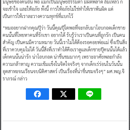
มนุษย์ของคนอื่น พ่อ แม่ก็เป็นมนุษย์ธรรมดา มีผิดพลาด ล้มเหลว ก็
จะเข้าใจ และให้อภัย ทั้งนี้ การให้อภัยไม่ใช่ทำให้เขาพ้นผิด แต่
เป็นการให้เราละวางความทุกข์ที่แบกไว้
“หมออยากฝากคุณปุ๊ว่า วันนี้คุณปุ๊โตพอที่จะกลับมาโอบกอดเด็กชาย
คนนั้นที่โหยหาคนที่รักเขา อยากได้ รับรู้ว่าเราเป็นคนที่ถูกรัก เป็นคน
สำคัญ เป็นคนมีความหมาย วันนี้เราไม่ได้ต้องรอคอยพ่อแม่ ซึ่งเป็นสิ่ง
ที่เราควบคุมไม่ได้ วันนี้สิ่งที่เราทำได้คือเราดูแลเด็กชายปุ๊คนนั้นได้แล้ว
เด็กคนนั้นน่ารัก น่าโอบกอด น่าชื่นชมมากๆ เพราะอาศัยพละกำลัง
ความกล้าหาญ ความเข้มแข็งในจิตใจจริงๆ จากเด็กเร่ร่อนในวันนั้น
อุตสาหะจนเรียนจบนิติศาสตร์ เป็นเรื่องที่น่าชื่นชมจริงๆ” ผศ.พญ.จิ
ราภรณ์ กล่าว