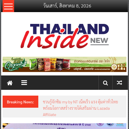
Skip
วันเสาร์, สิงหาคม 8, 2026
to
content
thailandinsidenew.com
Thailand
Inside
New
Breaking News:
ชวนรู้จักซิม my by NT เน็ตเร็ว แรง คุ้มค่าทั่วไทย
พร้อมโอกาสสร้างรายได้เสริมผ่าน Lazada
Affiliate