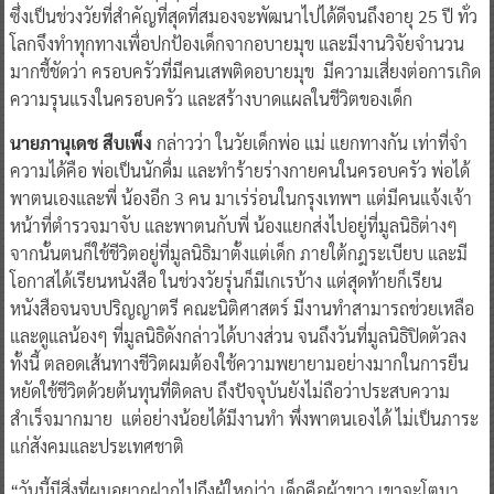
ซึ่งเป็นช่วงวัยที่สำคัญที่สุดที่สมองจะพัฒนาไปได้ดีจนถึงอายุ 25 ปี ทั่ว
โลกจึงทำทุกทางเพื่อปกป้องเด็กจากอบายมุข และมีงานวิจัยจำนวน
มากชี้ชัดว่า ครอบครัวที่มีคนเสพติดอบายมุข มีความเสี่ยงต่อการเกิด
ความรุนแรงในครอบครัว และสร้างบาดแผลในชีวิตของเด็ก
นายภานุเดช สืบเพ็ง
กล่าวว่า ในวัยเด็กพ่อ แม่ แยกทางกัน เท่าที่จำ
ความได้คือ พ่อเป็นนักดื่ม และทำร้ายร่างกายคนในครอบครัว พ่อได้
พาตนเองและพี่ น้องอีก 3 คน มาเร่ร่อนในกรุงเทพฯ แต่มีคนแจ้งเจ้า
หน้าที่ตำรวจมาจับ และพาตนกับพี่ น้องแยกส่งไปอยู่ที่มูลนิธิต่างๆ
จากนั้นตนก็ใช้ชีวิตอยู่ที่มูลนิธิมาตั้งแต่เด็ก ภายใต้กฎระเบียบ และมี
โอกาสได้เรียนหนังสือ ในช่วงวัยรุ่นก็มีเกเรบ้าง แต่สุดท้ายก็เรียน
หนังสือจนจบปริญญาตรี คณะนิติศาสตร์ มีงานทำสามารถช่วยเหลือ
และดูแลน้องๆ ที่มูลนิธิดังกล่าวได้บางส่วน จนถึงวันที่มูลนิธิปิดตัวลง
ทั้งนี้ ตลอดเส้นทางชีวิตผมต้องใช้ความพยายามอย่างมากในการยืน
หยัดใช้ชีวิตด้วยต้นทุนที่ติดลบ ถึงปัจจุบันยังไม่ถือว่าประสบความ
สำเร็จมากมาย แต่อย่างน้อยได้มีงานทำ พึ่งพาตนเองได้ ไม่เป็นภาระ
แก่สังคมและประเทศชาติ
“วันนี้มีสิ่งที่ผมอยากฝากไปถึงผู้ใหญ่ว่า เด็กคือผ้าขาว เขาจะโตมา