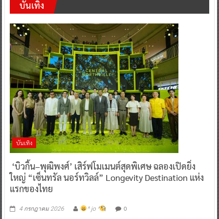
บันเทิง
บันเทิง
‘บิวกิ้น–พุฒิพงศ์’ เสิร์ฟโมเมนต์สุดพิเศษ ฉลองเปิดยิ่ง
ใหญ่ “เซ็นทรัล นอร์ทวิลล์” Longevity Destination แห่ง
แรกของไทย
0
4 กรกฎาคม 2026
^ jo ^