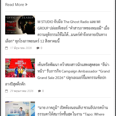
Read More
M STUDIO จับมือ The Ghost Radio และ MI
GROUP ปล่อยทีเซอร์ “คำสารภาพของหมอผี” เมื่อ
ความยุติธรรมใช้ไม่ได้…มนตร์ดำจึงกลายเป็นทาง
เลือก” ทุกโรงภาพยนตร์ 12 สิงหาคมนี้
0
17 มิถุนายน 2026
เซ็นทรัลพัฒนา คว้าสองสาวนักแสดงสุดฮอต “ลีน่า-
หมิว” รับภารกิจ Campaign Ambassador “Grand
Grand Sale 2026” ปลุกเอเนอร์จี้มหกรรมช้อปก
ลางปีสุดคึกคัก
0
29 พฤษภาคม 2026
“มาย ภาคภูมิ” เปิดห้องนอนลับ! ชวนอัปเกรดบ้าน
ธรรมดาให้สมาร์ทขั้นสุด ในงาน “Tapo: Where