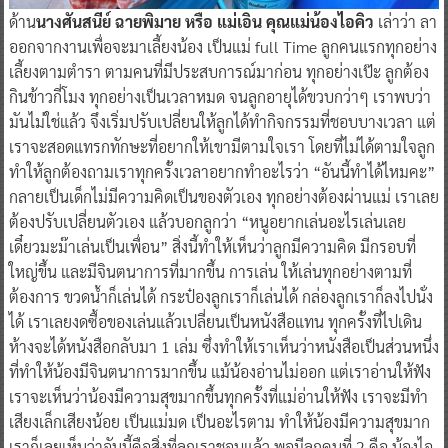
ด้าน
นางศันสนีย์ ฉายพิมาย หรือ แม่เอิน คุณแม่น้องไอคิว
เล่าว่า ลา
ออกจากงานเพื่อจะมาเลี้ยงน้อง เป็นแม่ full Time ลูกคนแรกทุกอย่าง
เลี้ยงตามตำรา ตามคนที่มีประสบการณ์มาก่อน ทุกอย่างเป๊ะ ลูกต้อง
กินข้าวกี่โมง ทุกอย่างเป็นเวลาหมด จนลูกอายุได้ขวบกว่าๆ เราพบว่า
มันไม่ใช่แล้ว จึงเริ่มปรับเปลี่ยนให้ลูกได้ทำกิจกรรมที่ชอบบางเวลา แต่
เราจะสอดแทรกทักษะที่อยากให้เขามีตามใจเรา โดยที่ไม่ได้ตามใจลูก
ทำให้ลูกต้องถามเราทุกครั้งเวลาอยากทำอะไรว่า “อันนี้ทำได้ไหมคะ”
กลายเป็นเด็กไม่มีความคิดเป็นของตัวเอง ทุกอย่างต้องผ่านแม่ เราเลย
ต้องปรับเปลี่ยนตัวเอง แล้วบอกลูกว่า “หนูอยากเล่นอะไรเล่นเลย
เดี๋ยวมะม๊าเล่นเป็นเพื่อน” สิ่งนี้ทำให้เห็นว่าลูกมีความคิด มีกรอบที่
ใหญ่ขึ้น และมีจินตนาการที่มากขึ้น การเล่น ให้เล่นทุกอย่างตามที่
ต้องการ ขวดน้ำก็เล่นได้ กระป๋องลูกเราก็เล่นได้ กล่องลูกเราก็ลงไปนั่ง
ได้ เราเลยงดซื้อของเล่นแล้วเปลี่ยนเป็นหนังสือแทน ทุกครั้งที่ไปเดิน
ห้างจะได้หนังสือกลับมา 1 เล่ม ซึ่งทำให้เราเห็นว่าหนังสือเป็นส่วนหนึ่ง
ที่ทำให้น้องมีจินตนาการมากขึ้น แม้น้องอ่านไม่ออก แต่เราอ่านให้ฟัง
เราจะเห็นว่าน้องมีความสุขมากขึ้นทุกครั้งที่แม่อ่านให้ฟัง เราจะมีทำ
เสียงเล็กเสียงน้อย เป็นแม่มด เป็นอะไรตาม ทำให้น้องมีความสุขมาก
เราก็เลยเห็นว่าอันนี้คือสิ่งที่ลูกเราชอบแล้ว พอมีลูกคนที่ 2 คือ น้องไอ