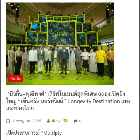
บันเทิง
‘บิวกิ้น–พุฒิพงศ์’ เสิร์ฟโมเมนต์สุดพิเศษ ฉลองเปิดยิ่ง
ใหญ่ “เซ็นทรัล นอร์ทวิลล์” Longevity Destination แห่ง
แรกของไทย
0
4 กรกฎาคม 2026
^ jo ^
เปิดประสบการณ์ “Multiply