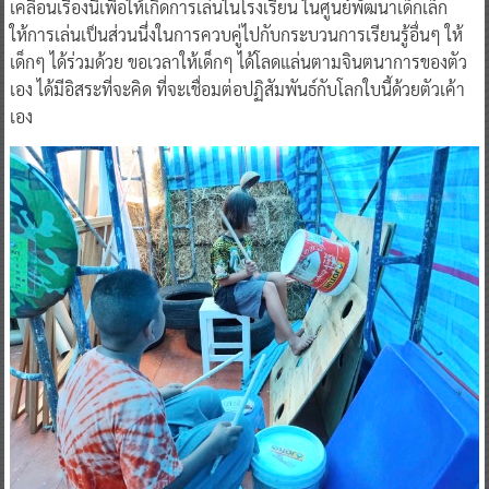
เคลื่อนเรื่องนี้เพื่อให้เกิดการเล่นในโรงเรียน ในศูนย์พัฒนาเด็กเล็ก
ให้การเล่นเป็นส่วนนึ่งในการควบคู่ไปกับกระบวนการเรียนรู้อื่นๆ ให้
เด็กๆ ได้ร่วมด้วย ขอเวลาให้เด็กๆ ได้โลดแล่นตามจินตนาการของตัว
เอง ได้มีอิสระที่จะคิด ที่จะเชื่อมต่อปฏิสัมพันธ์กับโลกใบนี้ด้วยตัวเค้า
เอง