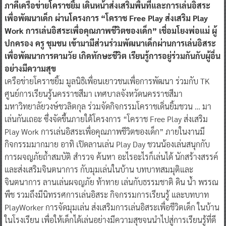
ภาคีเครือข่ายโคราชยิ้ม เดินหน้าส่งเสริมพื้นที่และการเล่นอิสระ
เพื่อพัฒนาเด็ก ผ่านโครงการ “โคราช Free Play ส่งเสริม Play
Work การเล่นอิสระเพื่อคุณภาพชีวิตของเด็ก” เชื่อมโยงพ่อแม่ ผู้
ปกครอง ครู ชุมชน เข้ามามีส่วนร่วมพัฒนาเด็กผ่านการเล่นอิสระ
เพื่อพัฒนาการตามวัย เกิดทักษะชีวิต เรียนรู้การอยู่ร่วมกันกับผู้อื่น
อย่างมีความสุข
เครือข่ายโคราชยิ้ม มูลนิธิเพื่อนเยาวชนเพื่อการพัฒนา ร่วมกับ TK
ศูนย์การเรียนรู้นครราชสีมา เทศบาลจังหวัดนครราชสีมา
มหาวิทยาลัยวงษ์ชวลิตกุล ร่วมจัดกิจกรรมโคราชเดิ่นยิ้มชวน … มา
เล่นกันเถอะ ซึ่งจัดขึ้นภายใต้โครงการ “โคราช Free Play ส่งเสริม
Play Work การเล่นอิสระเพื่อคุณภาพชีวิตของเด็ก” ภายในงานมี
กิจกรรมมากมาย อาทิ เปิดลานเล่น Play Day ชวนน้องเล่นสนุกกับ
การผจญภัยถ้ำสมบัติ สำรวจ ค้นหา อะไรอะไรก็เล่นได้ นักสร้างสรรค์
และส่งเสริมจินตนาการ กับมุมเล่นในบ้าน บทบาทสมมุติและ
จินตนาการ ลานเล่นผจญภัย ท้าทาย เล่นกับธรรมชาติ ดิน น้ำ พรรณ
พืช รวมถึงมีนิทรรศการเล่นอิสระ กิจกรรมการเรียนรู้ และบทบาท
PlayWorker การจัดมุมเล่น ส่งเสริมการเล่นอิสระเพื่อชีวิตเด็ก ในบ้าน
ในโรงเรียน เพื่อให้เด็กได้เล่นอย่างมีความสุขจนนำไปสู่การเรียนรู้ที่ดี