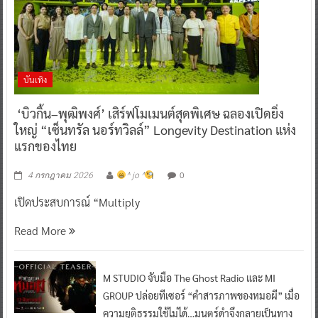
บันเทิง
‘บิวกิ้น–พุฒิพงศ์’ เสิร์ฟโมเมนต์สุดพิเศษ ฉลองเปิดยิ่ง
ใหญ่ “เซ็นทรัล นอร์ทวิลล์” Longevity Destination แห่ง
แรกของไทย
0
4 กรกฎาคม 2026
^ jo ^
เปิดประสบการณ์ “Multiply
Read More
M STUDIO จับมือ The Ghost Radio และ MI
GROUP ปล่อยทีเซอร์ “คำสารภาพของหมอผี” เมื่อ
ความยุติธรรมใช้ไม่ได้…มนตร์ดำจึงกลายเป็นทาง