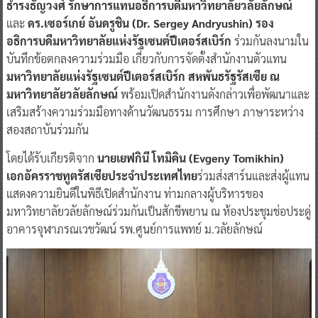
ธำรงธัญวงศ์ รักษาการแทนอธิการบดีมหาวิทยาลัยวลัยลักษณ์
และ
ดร.เซอร์เกย์ อันดรูชิน (Dr. Sergey Andryushin) รอง
อธิการบดีมหาวิทยาลัยแห่งรัฐเซนต์ปีเตอร์สเบิร์ก
ร่วมกันลงนามใน
บันทึกข้อตกลงความร่วมมือ เกี่ยวกับการจัดตั้งสำนักงานตัวแทน
มหาวิทยาลัยแห่งรัฐเซนต์ปีเตอร์สเบิร์ก สหพันธรัฐรัสเซีย ณ
มหาวิทยาลัยวลัยลักษณ์
พร้อมเปิดสำนักงานดังกล่าวเพื่อพัฒนาและ
เสริมสร้างความร่วมมือทางด้านวัฒนธรรม การศึกษา ภาษาระหว่าง
สองสถาบันร่วมกัน
โดยได้รับเกียรติจาก
นายเยฟกินี โทมิคิน (Evgeny Tomikhin)
เอกอัครราชทูตรัสเซียประจำประเทศไทย
ร่วมส่งสาร์นและส่งผู้แทน
แสดงความยินดีในพิธีเปิดสำนักงาน ท่ามกลางผู้บริหารของ
มหาวิทยาลัยวลัยลักษณ์ร่วมกันเป็นสักขีพยาน ณ ห้องประชุมช่อประดู่
อาคารจุฬาภรณเวชวัฒน์ รพ.ศูนย์การแพทย์ ม.วลัยลักษณ์