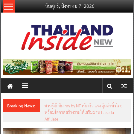
Skip
วันศุกร์, สิงหาคม 7, 2026
to
content
thailandinsidenew.com
Thailand
Inside
New
Breaking News:
ชวนรู้จักซิม my by NT เน็ตเร็ว แรง คุ้มค่าทั่วไทย
พร้อมโอกาสสร้างรายได้เสริมผ่าน Lazada
Affiliate