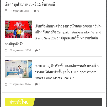
เลือก” ทุกโรงภาพยนตร์ 12 สิงหาคมนี้
0
17 มิถุนายน 2026
เซ็นทรัลพัฒนา คว้าสองสาวนักแสดงสุดฮอต “ลีน่า-
หมิว” รับภารกิจ Campaign Ambassador “Grand
Grand Sale 2026” ปลุกเอเนอร์จี้มหกรรมช้อปก
ลางปีสุดคึกคัก
0
29 พฤษภาคม 2026
“มาย ภาคภูมิ” เปิดห้องนอนลับ! ชวนอัปเกรดบ้าน
ธรรมดาให้สมาร์ทขั้นสุด ในงาน “Tapo: Where
Smart Home Meets Real AI”
0
18 พฤษภาคม 2026
ข่าวทั่วไทย