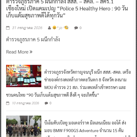
ตำรวจภูธรภาค 5 ผนึกกำลัง สสส. – สคล. – สคร.1
เชียงใหม่ เปิดแคมเปญ “Police 5 Healthy Hero : 90 วัน
เก็บแต้มสุขภาพดีได้ทุกวัน”
0
31 กรกฎาคม 2026
^ jo ^
ตำรวจภูธรภาค 5 ผนึกกำลัง
Read More
ตำรวจภูธรจังหวัดกาญจนบุรี ผนึก สสส.-สคล. เครือ
ข่ายองค์กรงดเหล้าภาคตะวันตก 8 จังหวัด ลงนาม
MOU ตำรวจ 21 สภ. ร่วมงดเหล้าเข้าพรรษา และ
ชวนคนไทย “90 วันเก็บแต้มสุขภาพดี สิ่งดี ๆ จะเกิดขึ้น”
0
10 กรกฎาคม 2026
บีเอ็มดับเบิลยู มอเตอร์ราด มิลเลนเนียม ออโต้ ส่ง
มอบ BMW F900GS Adventure จำนวน 15 คัน