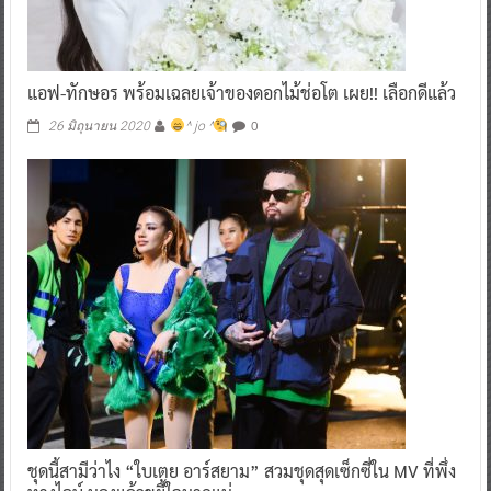
แอฟ-ทักษอร พร้อมเฉลยเจ้าของดอกไม้ช่อโต เผย!! เลือกดีแล้ว
0
26 มิถุนายน 2020
^ jo ^
ชุดนี้สามีว่าไง “ใบเตย อาร์สยาม” สวมชุดสุดเซ็กซี่ใน MV ที่พึ่ง