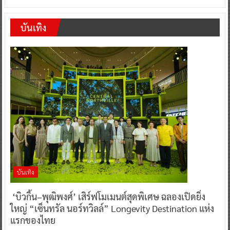
บันเทิง
บันเทิง
‘บิวกิ้น–พุฒิพงศ์’ เสิร์ฟโมเมนต์สุดพิเศษ ฉลองเปิดยิ่ง
ใหญ่ “เซ็นทรัล นอร์ทวิลล์” Longevity Destination แห่ง
แรกของไทย