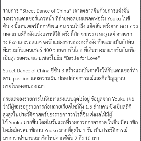
รายการ “Street Dance of China” เจาะตลาดจีนด้วยการแข่งขัน
ระหว่างแดนเซอร์แถวหน้า ที่ถ่ายทอดบนแพลตฟอร์ม Youku ในซี
ซั่น 3 นี้แดนเซอร์มืออาชีพ 4 คน รวมไปถึง แจ็คสัน หวังจาก GOT7 วง
บอยแบนด์ชื่อดังแห่งเกาหลีใต้ หวัง อี้ป๋อ จากวง UNIQ เลย์ จางจาก
วง Exo และวอลเลซ จงนักแสดงชาวฮ่องกงชื่อดัง ซึ่งจะมาเป็นกัปทัน
ทีมร่วมกับแดนเซอร์ 400 รายจากทั่วโลก ที่เดินทางมาแข่งขันกันเพื่อ
เป็นสุดยอดของแดนเซอร์ในธีม “Batlle for Love”
Street Dance of China ซีซั่น 3 สร้างแรงบันดาลใดให้กับแดนเซอร์ทำ
ตาม passion และความฝัน ปลดปล่อยอารมณ์และจิตวิญญาณ
ภายในของตนออกมา
กระแสของรายการในจีนมาแรงแบบฉุดไม่อยู่ ข้อมูลจาก Youku เผย
ว่ามีผู้ชมรอดูรายการก่อนฉายเรียลไทม์ถึง 1.5 ล้านคน ซึ่งเป็นสถิติ
สูงสุดในประวัติศาสตร์ของรายการวาไรตี้จีน ส่งผลให้มีผู้
ใช้ Youku มากขึ้น โดยในวันแรกที่รายการออกอากาศ ในจีน มีสมาชิก
ใหม่สมัครสมาชิกบน Youku มากที่สุดใน 1 วัน เป็นประวัติการณ์
มากกว่าจำนวนสมาชิกใหม่จากซีซั่น 2 ถึง 10 เท่า