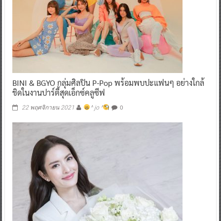
BINI & BGYO กลุ่มศิลปิน P-Pop พร้อมพบปะแฟนๆ อย่างใกล้
ชิดในงานปาร์ตี้สุดเอ็กซ์คลูซีฟ
0
22 พฤศจิกายน 2021
^ jo ^