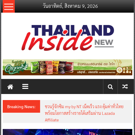
Skip
วันอาทิตย์, สิงหาคม 9, 2026
to
content
thailandinsidenew.com
Thailand
Inside
New
Breaking News:
ชวนรู้จักซิม my by NT เน็ตเร็ว แรง คุ้มค่าทั่วไทย
พร้อมโอกาสสร้างรายได้เสริมผ่าน Lazada
Affiliate