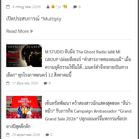
0
4 กรกฎาคม 2026
^ jo ^
เปิดประสบการณ์ “Multiply
Read More
M STUDIO จับมือ The Ghost Radio และ MI
GROUP ปล่อยทีเซอร์ “คำสารภาพของหมอผี” เมื่อ
ความยุติธรรมใช้ไม่ได้…มนตร์ดำจึงกลายเป็นทาง
เลือก” ทุกโรงภาพยนตร์ 12 สิงหาคมนี้
0
17 มิถุนายน 2026
เซ็นทรัลพัฒนา คว้าสองสาวนักแสดงสุดฮอต “ลีน่า-
หมิว” รับภารกิจ Campaign Ambassador “Grand
Grand Sale 2026” ปลุกเอเนอร์จี้มหกรรมช้อปก
ลางปีสุดคึกคัก
0
29 พฤษภาคม 2026