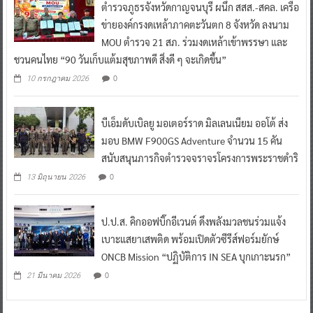
ตำรวจภูธรจังหวัดกาญจนบุรี ผนึก สสส.-สคล. เครือ
ข่ายองค์กรงดเหล้าภาคตะวันตก 8 จังหวัด ลงนาม
MOU ตำรวจ 21 สภ. ร่วมงดเหล้าเข้าพรรษา และ
ชวนคนไทย “90 วันเก็บแต้มสุขภาพดี สิ่งดี ๆ จะเกิดขึ้น”
0
10 กรกฎาคม 2026
บีเอ็มดับเบิลยู มอเตอร์ราด มิลเลนเนียม ออโต้ ส่ง
มอบ BMW F900GS Adventure จำนวน 15 คัน
สนับสนุนภารกิจตำรวจจราจรโครงการพระราชดำริ
0
13 มิถุนายน 2026
ป.ป.ส. คิกออฟบิ๊กอีเวนต์ ดึงพลังมวลชนร่วมแจ้ง
เบาะแสยาเสพติด พร้อมเปิดตัวซีรีส์ฟอร์มยักษ์
ONCB Mission “ปฏิบัติการ IN SEA บุกเกาะนรก”
0
21 มีนาคม 2026