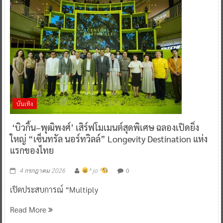
บันเทิง
‘บิวกิ้น–พุฒิพงศ์’ เสิร์ฟโมเมนต์สุดพิเศษ ฉลองเปิดยิ่ง
ใหญ่ “เซ็นทรัล นอร์ทวิลล์” Longevity Destination แห่ง
แรกของไทย
0
4 กรกฎาคม 2026
^ jo ^
เปิดประสบการณ์ “Multiply
Read More