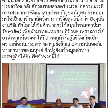
ด้านนายสัตวแพทย์ ดร.กษิดิ์เดช ธีรนิตยาธาร อาจารย์
ประจำวิทยาลัยสัตวแพทยศาสตร์ฯ มวล. กล่าวบนเวที
การเสวนาการพัฒนาสมุนไพร กัญชง กัญชา กระท่อม
มาใช้เป็นยารักษาสัตว์จากงานวิจัยสู่คลินิก ว่า ปัจจุบัน
งานวิจัยทั่วโลกได้เริ่มศึกษาการใช้สมุนไพรเหล่านี้มา
รักษาสัตว์ เพื่อนำมาทดแทนยาปฏิชีวนะ เพราะการใช้
ยาจำพวกนี้อาจทำให้มีสารตกค้างอยู่ได้ จึงเกิดเป็น
ความเชื่อมโยงระหว่างความยั่งยืนและความปลอดภัย
ทางอาหารของมนุษย์ อีกทั้งยังสร้างมูลค่าทาง
เศรษฐกิจให้กับพืชจำพวกนี้ได้