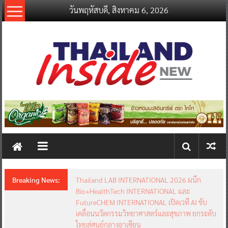
Skip
วันพฤหัสบดี, สิงหาคม 6, 2026
to
content
thailandinsidenew.com
Thailand
Inside
New
Breaking News:
Thailand LAB INTERNATIONAL 2026 ผนึก
Bio+HealthTech INTERNATIONAL และ
FutureCHEM INTERNATIONAL เปิดเวที AI ขับ
เคลื่อนนวัตกรรมวิทยาศาสตร์และสุขภาพ ยกระดับ
ไทยสู่ศูนย์กลางอาเซียน