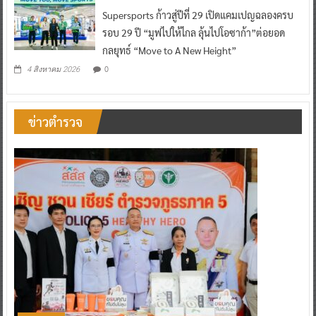
Supersports ก้าวสู่ปีที่ 29 เปิดแคมเปญฉลองครบ
รอบ 29 ปี “มูฟไปให้ไกล ลุ้นไปโอซาก้า”ต่อยอด
กลยุทธ์ “Move to A New Height”
0
4 สิงหาคม 2026
ข่าวตำรวจ