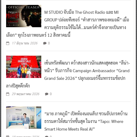
M STUDIO จับมือ The Ghost Radio และ MI
GROUP ปล่อยทีเซอร์ “คำสารภาพของหมอผี” เมื่อ
ความยุติธรรมใช้ไม่ได้…มนตร์ดำจึงกลายเป็นทาง
เลือก” ทุกโรงภาพยนตร์ 12 สิงหาคมนี้
0
17 มิถุนายน 2026
เซ็นทรัลพัฒนา คว้าสองสาวนักแสดงสุดฮอต “ลีน่า-
หมิว” รับภารกิจ Campaign Ambassador “Grand
Grand Sale 2026” ปลุกเอเนอร์จี้มหกรรมช้อปก
ลางปีสุดคึกคัก
0
29 พฤษภาคม 2026
“มาย ภาคภูมิ” เปิดห้องนอนลับ! ชวนอัปเกรดบ้าน
ธรรมดาให้สมาร์ทขั้นสุด ในงาน “Tapo: Where
Smart Home Meets Real AI”
0