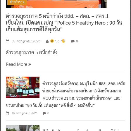
ข่าวตำรวจ
ตำรวจภูธรภาค 5 ผนึกกำลัง สสส. – สคล. – สคร.1
เชียงใหม่ เปิดแคมเปญ “Police 5 Healthy Hero : 90 วัน
เก็บแต้มสุขภาพดีได้ทุกวัน”
0
31 กรกฎาคม 2026
^ jo ^
ตำรวจภูธรภาค 5 ผนึกกำลัง
Read More
ตำรวจภูธรจังหวัดกาญจนบุรี ผนึก สสส.-สคล. เครือ
ข่ายองค์กรงดเหล้าภาคตะวันตก 8 จังหวัด ลงนาม
MOU ตำรวจ 21 สภ. ร่วมงดเหล้าเข้าพรรษา และ
ชวนคนไทย “90 วันเก็บแต้มสุขภาพดี สิ่งดี ๆ จะเกิดขึ้น”
0
10 กรกฎาคม 2026