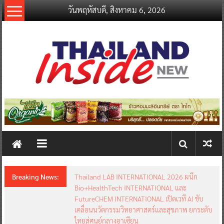
Skip
วันพฤหัสบดี, สิงหาคม 6, 2026
to
content
thailandinsidenew.com
Thailand
Inside
New
Breaking News:
Thailand LAB INTERNATIONAL 2026 ผนึก
Bio+HealthTech INTERNATIONAL และ
FutureCHEM INTERNATIONAL เปิดเวที AI ขับ
เคลื่อนนวัตกรรมวิทยาศาสตร์และสุขภาพ ยกระดับ
ไทยสู่ศูนย์กลางอาเซียน