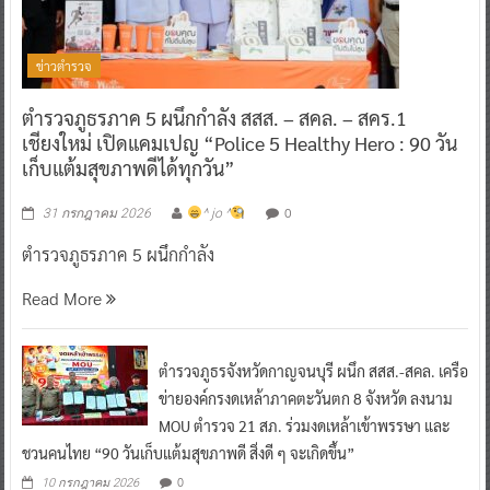
ข่าวตำรวจ
ตำรวจภูธรภาค 5 ผนึกกำลัง สสส. – สคล. – สคร.1
เชียงใหม่ เปิดแคมเปญ “Police 5 Healthy Hero : 90 วัน
เก็บแต้มสุขภาพดีได้ทุกวัน”
0
31 กรกฎาคม 2026
^ jo ^
ตำรวจภูธรภาค 5 ผนึกกำลัง
Read More
ตำรวจภูธรจังหวัดกาญจนบุรี ผนึก สสส.-สคล. เครือ
ข่ายองค์กรงดเหล้าภาคตะวันตก 8 จังหวัด ลงนาม
MOU ตำรวจ 21 สภ. ร่วมงดเหล้าเข้าพรรษา และ
ชวนคนไทย “90 วันเก็บแต้มสุขภาพดี สิ่งดี ๆ จะเกิดขึ้น”
0
10 กรกฎาคม 2026