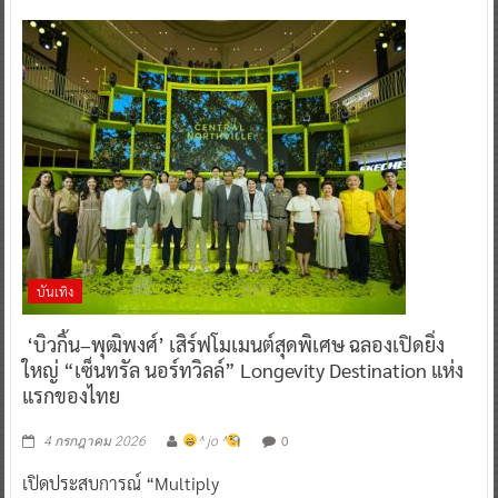
บันเทิง
‘บิวกิ้น–พุฒิพงศ์’ เสิร์ฟโมเมนต์สุดพิเศษ ฉลองเปิดยิ่ง
ใหญ่ “เซ็นทรัล นอร์ทวิลล์” Longevity Destination แห่ง
แรกของไทย
0
4 กรกฎาคม 2026
^ jo ^
เปิดประสบการณ์ “Multiply