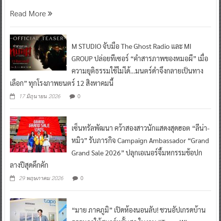
Read More
M STUDIO จับมือ The Ghost Radio และ MI
GROUP ปล่อยทีเซอร์ “คำสารภาพของหมอผี” เมื่อ
ความยุติธรรมใช้ไม่ได้…มนตร์ดำจึงกลายเป็นทาง
เลือก” ทุกโรงภาพยนตร์ 12 สิงหาคมนี้
0
17 มิถุนายน 2026
เซ็นทรัลพัฒนา คว้าสองสาวนักแสดงสุดฮอต “ลีน่า-
หมิว” รับภารกิจ Campaign Ambassador “Grand
Grand Sale 2026” ปลุกเอเนอร์จี้มหกรรมช้อปก
ลางปีสุดคึกคัก
0
29 พฤษภาคม 2026
“มาย ภาคภูมิ” เปิดห้องนอนลับ! ชวนอัปเกรดบ้าน