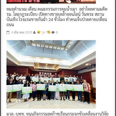
หมอคำนวณ เตือน คณะกรรมการคุมน้ำเมา อย่าไหลตามมติค
รม. โละกฎระเบียบ เปิดทางขายเหล้าออนไลน์ วันพระ สถาน
บันเทิง โรงแรมขายกันฉ่ำ 24 ชั่วโมง ทำคนเจ็บป่วยตายเกลื่อน
ถนน
0
6 มีนาคม 2025
^ jo ^
มวล.-บพข. หนุนกิจกรรมลดก๊าซเรือนกระจกขับเคลื่อนงานวิจัย