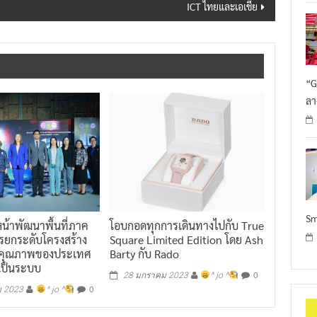
“G
ลา
Sm
หน้าพัฒนาพื้นที่ภาค
โอบกอดทุกการเดินทางไปกับ True
การยกระดับโครงสร้าง
Square Limited Edition โดย Ash
งคุณภาพของประเทศ
Barty กับ Rado
งเป็นระบบ
0
28 มกราคม 2023
^ jo ^
0
ม 2023
^ jo ^