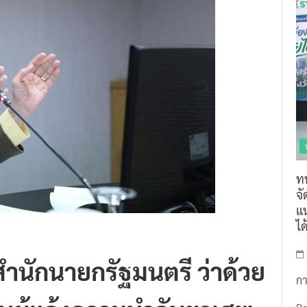
ท
จ
แน
ไ
ำนักนายกรัฐมนตรี ว่าด้วย
กา
นผู้แจ้งความนำจับยาเสพ
R