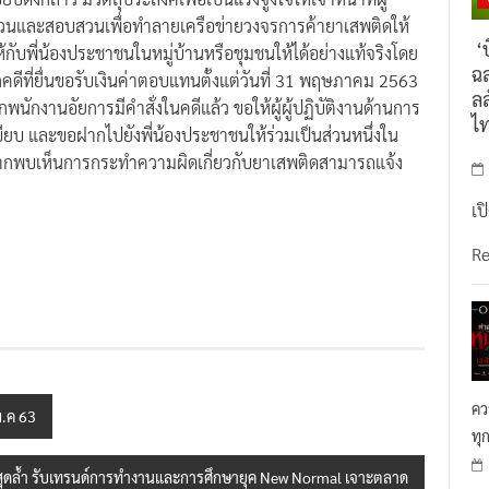
วนและสอบสวนเพื่อทำลายเครือข่ายวงจรการค้ายาเสพติดให้
‘บ
้กับพี่น้องประชาชนในหมู่บ้านหรือชุมชนให้ได้อย่างแท้จริงโดย
ฉล
กคดีที่ยื่นขอรับเงินค่าตอบแทนตั้งแต่วันที่ 31 พฤษภาคม 2563
ลล
หากพนักงานอัยการมีคำสั่งในคดีแล้ว ขอให้ผู้ผู้ปฏิบัติงานด้านการ
ไ
บ และขอฝากไปยังพี่น้องประชาชนให้ร่วมเป็นส่วนหนึ่งใน
ดยหากพบเห็นการกระทำความผิดเกี่ยวกับยาเสพติดสามารถแจ้ง
เป
R
คว
พ.ค 63
ทุ
สุดล้ำ รับเทรนด์การทำงานและการศึกษายุค New Normal เจาะตลาด
ICT ไทยและเอเชีย