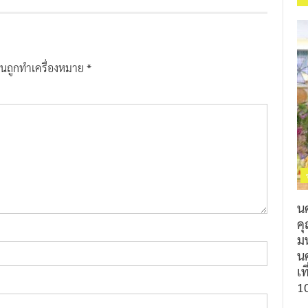
ป็นถูกทำเครื่องหมาย
*
น
ค
ม
นค
เท
1