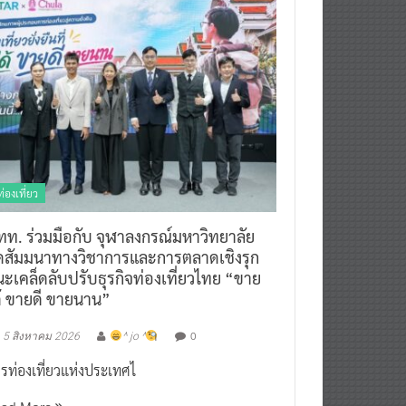
ท่องเที่ยว
ทท. ร่วมมือกับ จุฬาลงกรณ์มหาวิทยาลัย
ัดสัมมนาทางวิชาการและการตลาดเชิงรุก
ะเคล็ดลับปรับธุรกิจท่องเที่ยวไทย “ขาย
ด้ ขายดี ขายนาน”
0
5 สิงหาคม 2026
^ jo ^
รท่องเที่ยวแห่งประเทศไ
ead More