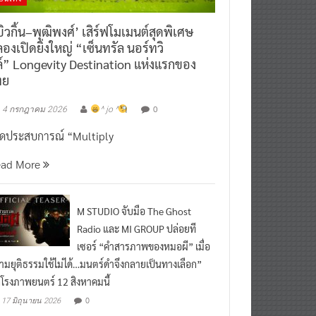
ิวกิ้น–พุฒิพงศ์’ เสิร์ฟโมเมนต์สุดพิเศษ
องเปิดยิ่งใหญ่ “เซ็นทรัล นอร์ทวิ
์” Longevity Destination แห่งแรกของ
ทย
0
4 กรกฎาคม 2026
^ jo ^
ิดประสบการณ์ “Multiply
ead More
M STUDIO จับมือ The Ghost
Radio และ MI GROUP ปล่อยที
เซอร์ “คำสารภาพของหมอผี” เมื่อ
ามยุติธรรมใช้ไม่ได้…มนตร์ดำจึงกลายเป็นทางเลือก”
กโรงภาพยนตร์ 12 สิงหาคมนี้
0
17 มิถุนายน 2026