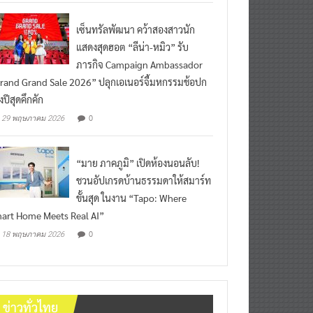
เซ็นทรัลพัฒนา คว้าสองสาวนัก
แสดงสุดฮอต “ลีน่า-หมิว” รับ
ภารกิจ Campaign Ambassador
rand Grand Sale 2026” ปลุกเอเนอร์จี้มหกรรมช้อปก
งปีสุดคึกคัก
0
29 พฤษภาคม 2026
“มาย ภาคภูมิ” เปิดห้องนอนลับ!
ชวนอัปเกรดบ้านธรรมดาให้สมาร์ท
ขั้นสุด ในงาน “Tapo: Where
art Home Meets Real AI”
0
18 พฤษภาคม 2026
ข่าวทั่วไทย