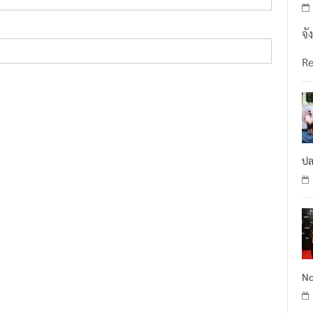
จั
R
ปล
No