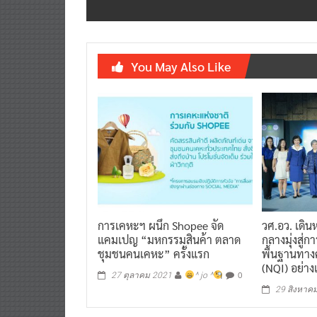
You May Also Like
การเคหะฯ ผนึก Shopee จัด
วศ.อว. เดิน
แคมเปญ “มหกรรมสินค้า ตลาด
กลางมุ่งสู่
ชุมชนคนเคหะ” ครั้งแรก
พื้นฐานทา
(NQI) อย่า
0
27 ตุลาคม 2021
^ jo ^
29 สิงหาค