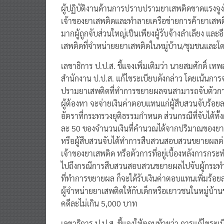
ผู้ปฏิบัติงานด้านการปราบปรามยาเสพติดขาดแรงจู
เจ้าของยาเสพติดและทำลายเครือข่ายการค้ายาเสพติ
มากผู้ถูกจับส่วนใหญ่เป็นเพียงผู้รับจ้างลำเลียง แ
เสพติดที่จำหน่ายยยาเสพติดในหมู่บ้าน/ชุมชนและโดย
เลขาธิการ ป.ป.ส. ชี้แจงเพิ่มเติมว่า นายสมศักดิ์ เ
สำนักงาน ป.ป.ส. แก้ไขระเบียบดังกล่าว โดยเน้นการจ
ปรามยาเสพติดที่ทำการขยายผลจนสามารถจับตัวการสำค
ผู้ต้องหา จะจ่ายเงินค่าตอบแทนแก่ผู้สืบสวนจับร
อัตราที่กระทรวงยุติธรรมกำหนด ส่วนกรณีที่จับได้ทั้
ละ 50 ของจำนวนเงินที่คำนวณได้จากปริมาณของยาเ
หรือผู้สืบสวนจับได้ทำการสืบสวนสอบสวนขยายผลต่
เจ้าของยาเสพติด หรือตัวการที่อยู่เบื้องหลังการกระ
ไปถึงกรณีการสืบสวนสอบสวนขยายผลไปจับผู้กระทำ
ที่ทำการขยายผล ก็จะได้รับเงินค่าตอบแทนเพิ่มร้อยละ 
ผู้จำหน่ายยาเสพติดให้กับเด็กหรือเยาวชนในหมู่บ้าน
คดีละไม่เกิน 5,000 บาท
เลขาธิการ ป.ป.ส. ชี้แจงให้ตอนท้ายว่า การแก้ไขระเบียบ