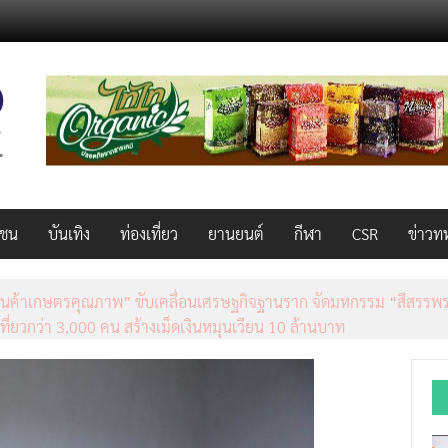
วชน
บันเทิง
ท่องเที่ยว
ยานยนต์
กีฬา
CSR
ข่าวท
็ว แรง คุ้มค่าทั่วไทยพร้อมโอกาสสร้างรายได้เสริมผ่าน Lazada Affiliate